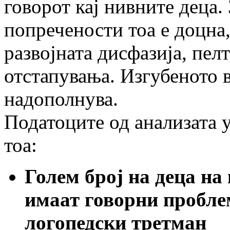
говорот кај нивните деца.
попречености тоа е доцна,
развојната дисфазија, пел
отстапувања. Изгубеното 
надополнува.
Податоците од анализата у
тоа:
Голем број на деца на
имаат говорни проблем
логопедски третман