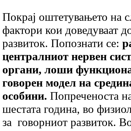
Покрај оштетувањето на сл
фактори кои доведуваат д
развиток. Попознати се:
р
централниот нервен сис
органи, лоши функциона
говорен модел на средин
особини.
Попреченоста нај
шестата година, во физи
за говорниот развиток. Во