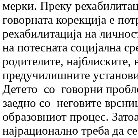
мерки. Преку рехабилитац
говорната корекција е пот
рехабилитација на личност
на потесната социјална с
родителите, најблиските,
предучилишните установи
Детето со говорни пробле
заедно со неговите врсни
образовниот процес. Зат
најрационално треба да с