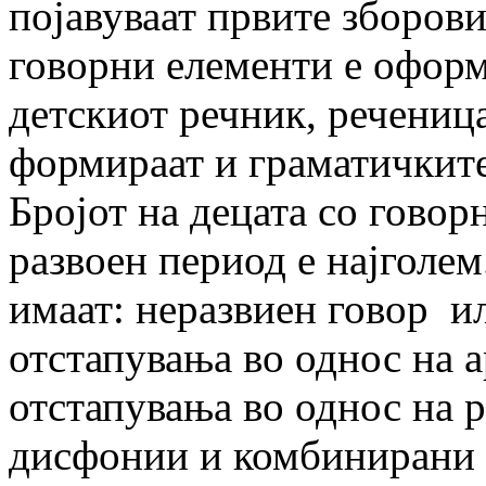
појавуваат првите зборови
говорни елементи е оформ
детскиот речник, реченица
формираат и граматичките
Бројот на децата со говор
развоен период е најголем
имаат: неразвиен говор ил
отстапувања во однос на а
отстапувања во однос на р
дисфонии и комбинирани 