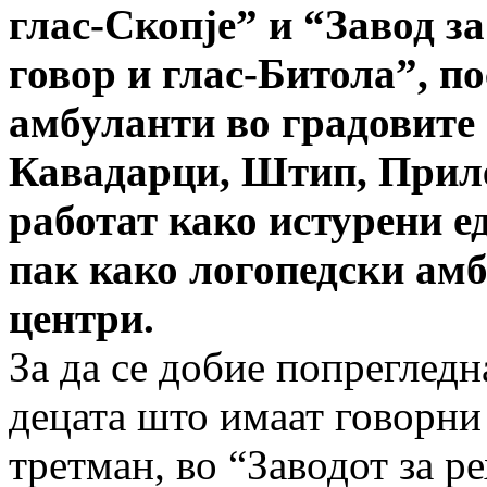
глас-Скопје” и “Завод з
говор и глас-Битола”, п
амбуланти во градовите
Кавадарци, Штип, Приле
работат како истурени е
пак како логопедски ам
центри.
За да се добие попрегледн
децата што имаат говорни
третман, во “Заводот за р