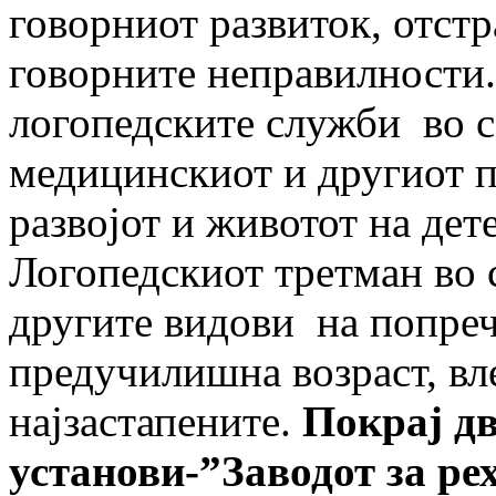
говорниот развиток, отстр
говорните неправилности.
логопедските служби во с
медицинскиот и другиот п
развојот и животот на дете
Логопедскиот третман во 
другите видови на попреч
предучилишна возраст, вле
најзастапените.
Покрај дв
установи-”Заводот за ре