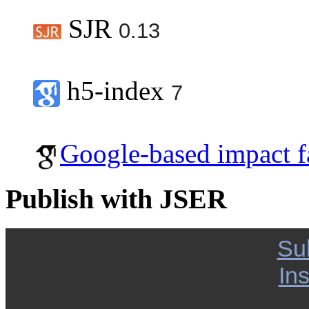
SJR
0.13
h5-index
7
Google-based impact f
Publish with JSER
Su
Ins