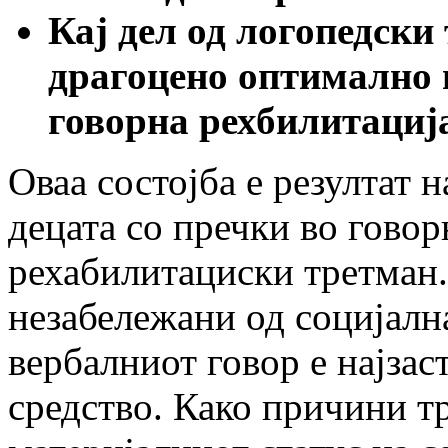
Кај дел од логопедски
драгоцено оптимално в
говорна рехбилитациј
Оваа состојба е резултат 
децата со пречки во говор
рехабилитациски третман.
незабележани од социјалн
вербалниот говор е најза
средство. Како причини тр