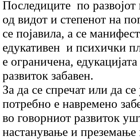
Последиците по развојот 
од видот и степенот на по
се појавила, а се манифес
едукативен и психички пл
е ограничена, едукацијата
развиток забавен.
За да се спречат или да с
потребно е навремено заб
во говорниот развиток уш
настанување и преземање 