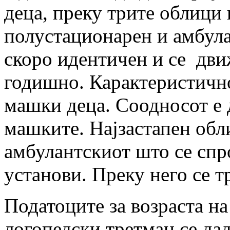
деца, преку трите облици
полустационарен и амбулан
скоро идентичен и се дви
годишно. Карактеристично
машки деца. Соодносот е 
машките. Најзастапен обл
амбулантскиот што се сп
установи. Преку него се т
Податоците за возраста на
логопедски третман се дад