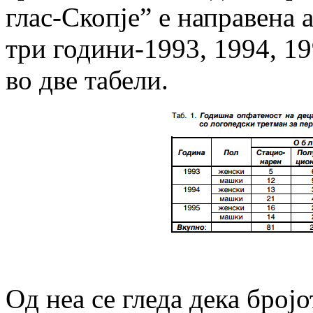
глас-Скопје” е направена 
три години-1993, 1994, 19
во две табели.
Oд неа се гледа дека број