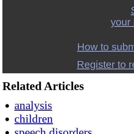
your
How to subm
Register to r
Related Articles
analysis
children
speech disorders