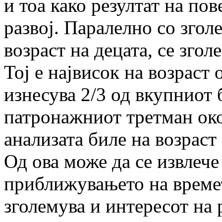
и тоа како резултат на по
развој. Паралелно со зго
возраст на децата, се згол
Тој е највисок на возраст 
изнесува 2/3 од вкупниот 
патронажниот третман око
анализата биле на возраст
Од ова може да се извлече
приближувањето на времет
зголемува и интересот на 