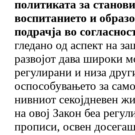
политиката за станови 
воспитанието и образо
подрачја во согласнос
гледано од аспект на за
развојот дава широки м
регулирани и низа друг
оспособувањето за само
нивниот секојдневен жи
на овој Закон беа регул
прописи, освен досегаш