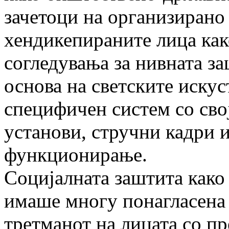
зачетоци на организирано
хендикепираните лица как
согледувања за нивната за
основа на светските искус
специфичен систем со сво
установи, стручни кадри и
функционирање.
Социјалната заштита како
имаше многу понагласена
третманот на лицата со пр