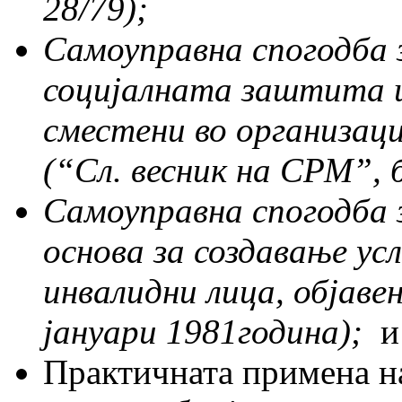
28/79);
Самоуправна спогодба 
социјалната заштита ш
сместени во организац
(“
Сл. весник на СРМ
”,
б
Самоуправна спогодба 
основа за создавање ус
инвалидни лица, објаве
јануари 1981година);
и
Практичната примена на