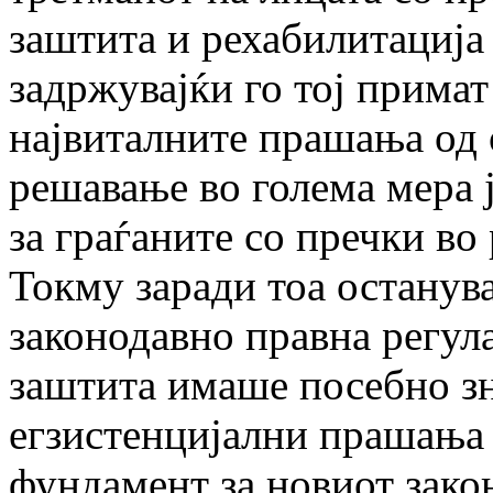
заштита и рехабилитација
задржувајќи го тој примат
највиталните прашања од 
решавање во голема мера 
за граѓаните со пречки во
Токму заради тоа останув
законодавно правна регула
заштита имаше посебно зн
егзистенцијални прашања 
фундамент за новиот закон