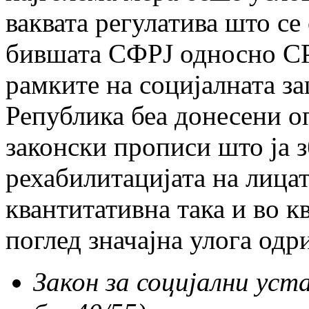
ваквата регулатива што се
бившата СФРЈ односно СРЈ
рамките на социјалната за
Република беа донесени 
законски прописи што ја з
рехабилитацијата на лицат
квантитативна така и во к
поглед значајна улога одр
Закон за социјални уста