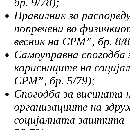
бр. 9/78);
Правилник за распореду
попречени во физичкио
весник на СРМ
”,
бр. 8/8
Самоуправна спогодба 
корисниците на социј
СРМ
”,
бр. 5/79);
Спогодба за висината н
организациите на здру
социјалната заштита