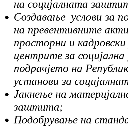
на социјалната заштит
Создавање услови за п
на превентивните акти
просторни и кадровски
центрите за социјалн
подрачјето на Републик
установи за социјална
Јакнење на материјалн
заштита;
Подобрување на станд