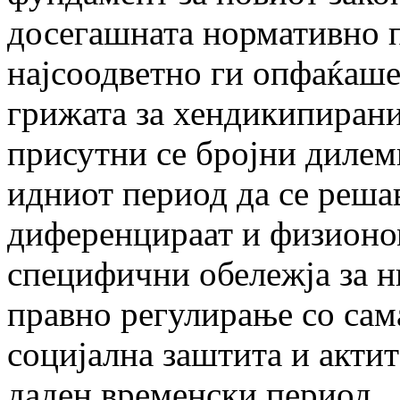
досегашната нормативно п
најсоодветно ги опфаќаше
грижата за хендикипирани
присутни се бројни дилем
идниот период да се решав
диференцираат и физионом
специфични обележја за 
правно регулирање со сам
социјална заштита и актит
даден временски период.