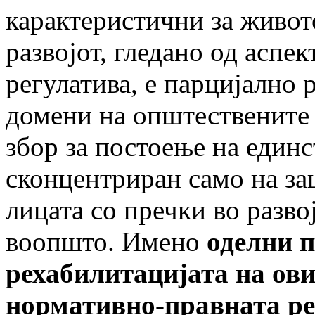
карактеристични за живото
развојот, гледано од аспе
регулатива, е парцијално 
домени на општествените 
збор за постоење на един
сконцентриран само на за
лицата со пречки во разв
воопшто. Имено
оделни 
рехабилитацијата на ови
нормативно-правната ре