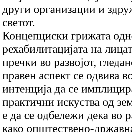
други организации и здруж
светот.
Концепциски грижата одн
рехабилитацијата на лица
пречки во развојот, гледан
правен аспект се одвива в
интенција да се имплицир
практични искуства од зем
е да се одбележи дека во 
како општествено-државна