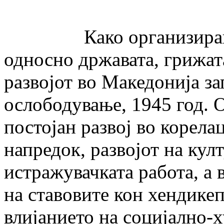
Како организирана де
односно државата, грижата
развојот во Македонија за
ослободување, 1945 год. 
постојан развој во корел
напредок, развојот на кул
истражувачката работа, а 
на ставовите кон хендике
влијанието на социјално-