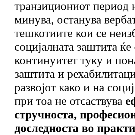
транзициониот период 
минува, останува верба
тешкотиите кои се неиз
социјалната заштита ќе
континуитет туку и пон
заштита и рехабилитаци
развојот како и на соци
при тоа не отсаствува
е
стручноста, професио
доследноста во практи