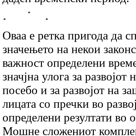
*
*
*
Оваа е ретка пригода да с
значењето на некои закон
важност определени врем
значјна улога за развојот 
посебо и за развојот на з
лицата со пречки во развој
определени резултати во о
Мошне сложениот комплек