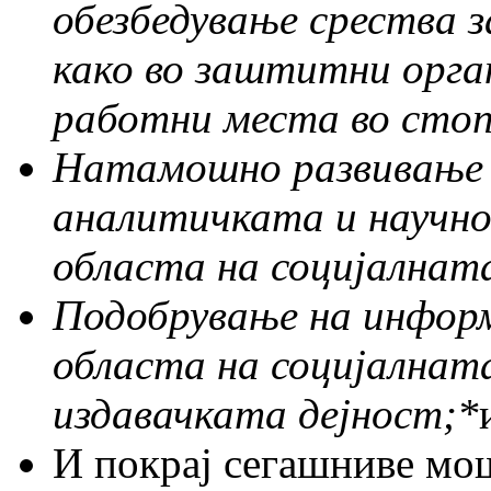
обезбедување срества з
како во заштитни орга
работни места во сто
Натамошно развивање и
аналитичката и научн
областа на социјална
Подобрување на инфор
областа на социјалнат
издавачката дејност;
*
И покрај сегашниве мо