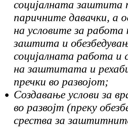
социјалната заштита п
паричните давачки, а 
на условите за работа
заштита и обезбедувањ
социјалната работа и 
на заштитата и рехаб
пречки во развојот;
Создавање услови за в
во развојт (преку обез
срества за заштитните