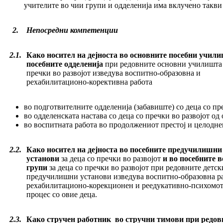
учителите во чии групи и одделенија има вклучено такви
2.
Непосредни компетенции
2.1.
Како носител на дејноста во основните посебни учили
посебните одделенија
при редовните основни училишта
пречки во развојот изведува воспитно-образовна и
рехабилитационо-корективна работа
во подготвителните одделенија (забавиште) со деца со пр
во одделенската настава со деца со пречки во развојот о
во воспитната работа во продолжениот престој и целоднев
2.2.
Како носител на дејноста во посебните предучилишни
установи
за деца со пречки во развојот
и во посебните 
групи
за деца со пречки во развојот при редовните детск
предучилишни установи изведува воспитно-образовна р
рехабилитационо-корекционен и реедукативно-психомо
процес со овие деца.
2.3.
Како стручен работник во стручни тимови при редов