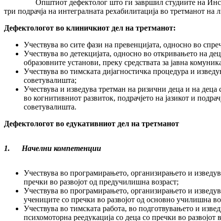
Општиот дефектолог што ги завршил студиите на Институтот 
три подрачја на интегралната рехабилитација во третманот на л
Дефектологот во клиничкиот дел на третманот:
Учествува во сите фази на превенцијата, односно во спр
Учествува во детекцијата, односно во откривањето на дец
образовните установи, преку средствата за јавна комуни
Учествува во тимската дијагностичка процедура и изведу
советувалишта;
Учествува и изведува третман на ризични деца и на деца
во когнитивниот развиток, подрачјето на јазикот и подра
советувалишта.
Дефектологот во едукативниот дел на третманот
1.
Начелни компетенции
Учествува во програмирањето, организирањето и изведув
пречки во развојот од предучилишна возраст;
Учествува во програмирањето, организирањето и изведув
учениците со пречки во развојот од основно училишна воз
Учествува во тимската работа, во подготвувањето и изв
психомоторна реедукација со деца со пречки во развојот