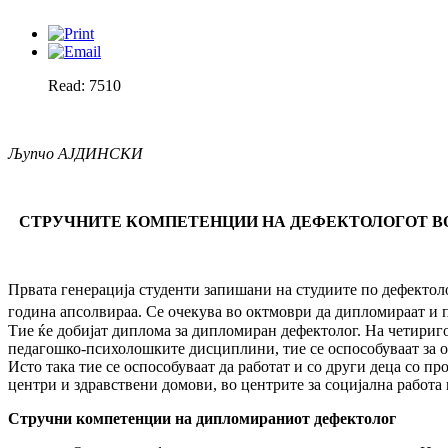
Read: 7510
Љупчо АЈДИНСКИ
СТРУЧНИТЕ КОМПЕТЕНЦИИ НА ДЕФЕКТОЛОГОТ ВО 
Првата генерација студенти запишани на студиите по дефектоло
година апсолвираа. Се очекува во октмоври да дипломираат и 
Тие ќе добијат диплома за дипломиран дефектолог. На четириг
педагошко-психолошките дисциплини, тие се оспособуваат за оп
Исто така тие се оспособуваат да работат и со други деца со
центри и здравствени домови, во центрите за социјална работа 
Стручни компетенции на дипломираниот дефектолог