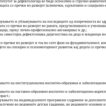
за дефектологија ќе биде оспособен и стручно компетентен д
ицата со пречки во развојот (клинички, едукативен и социјално-
ечувањето и ублажувањето на последиците од попреченоста во зд
ата со пречки во развојот во раната, предучилишната и училишна
кација, преку лично-професионално ангажирање и др.;
ва самостојна дефектолошка дијагностика на деца и младинци во 
 со пречки во развојот и тоа во сите фази на фундаменталниот,
чјето на сензорно и психомоторниот развиток кај децата со пречк
ањето на институционална воспитно-образовна и хабилитационо-
ањето на наставно-образовно-воспитно и хабилитационо-коректив
раст.;
едувањето на индивидуалните програмски содржини за дополнит
 вклучени во редовните детски градинки, во редовните основни 