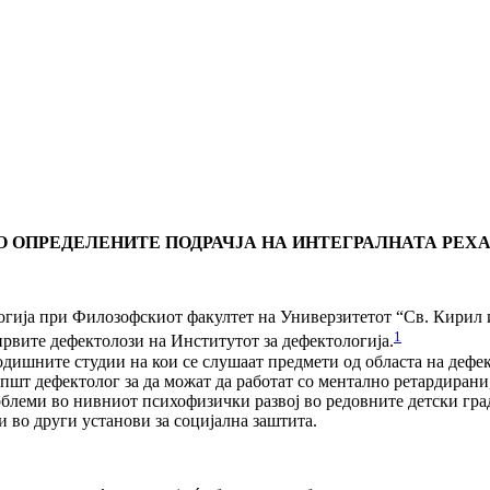
ОПРЕДЕЛЕНИТЕ ПОДРАЧЈА НА ИНТЕГРАЛНАТА РЕХА
гија при Филозофскиот факултет на Универзитетот “Св. Кирил и 
1
првите дефектолози на Институтот за дефектологија.
одишните студии на кои се слушаат предмети од областа на деф
шт дефектолог за да можат да работат со ментално ретардирани,
 проблеми во нивниот психофизички развој во редовните детски 
и во други установи за социјална заштита.