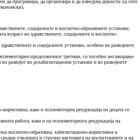
а програмира, да организира и да изведува дејности од сите
економски).
равствените, социјалните и воспитно-образовните установи;
та возраст во здравствените, социјалните и воспитно-
здравствените и социјалните установи, особено во развојните
 комплементарно-продолжениот третман, со посебно ангажирање
и во развојот во рехабилитациони установи и во развојните
корективна, како и психомоторна реедукација на децата со
ната работа, како и на психомоторната реедукација на
елна воспитно-образовна, хабилитационо-корективна и
и средни училишта и стручно им помага на воспитувачите и на