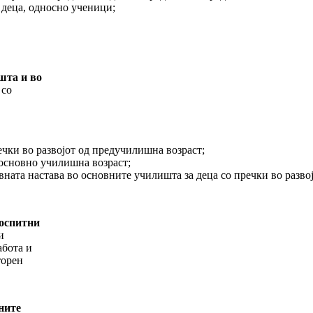
 деца, односно ученици;
шта и во
 со
ечки во развојот од предучилишна возраст;
д основно училишна возраст;
ната настава во основните училишта за деца со пречки во развој
воспитни
и
абота и
торен
ните