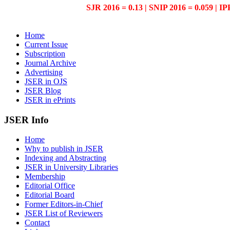
SJR 2016 = 0.13 | SNIP 2016 = 0.059 | IP
Home
Current Issue
Subscription
Journal Archive
Advertising
JSER in OJS
JSER Blog
JSER in ePrints
JSER Info
Home
Why to publish in JSER
Indexing and Abstracting
JSER in University Libraries
Membership
Editorial Office
Editorial Board
Former Editors-in-Chief
JSER List of Reviewers
Contact