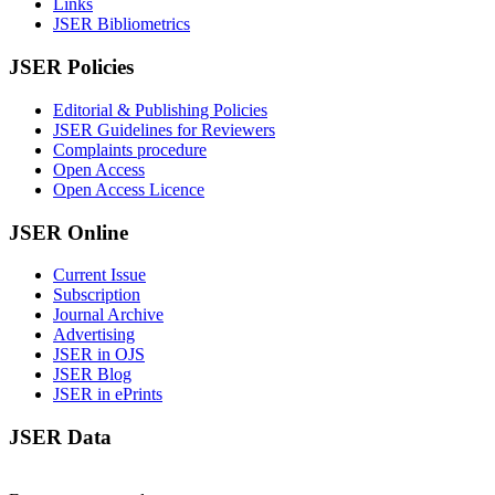
Links
JSER Bibliometrics
JSER Policies
Editorial & Publishing Policies
JSER Guidelines for Reviewers
Complaints procedure
Open Access
Open Access Licence
JSER Online
Current Issue
Subscription
Journal Archive
Advertising
JSER in OJS
JSER Blog
JSER in ePrints
JSER Data