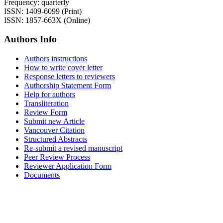
Frequency: quarterly
ISSN: 1409-6099 (Print)
ISSN: 1857-663X (Online)
Authors Info
Authors instructions
How to write cover letter
Response letters to reviewers
Authorship Statement Form
Help for authors
Transliteration
Review Form
Submit new Article
Vancouver Citation
Structured Abstracts
Re-submit a revised manuscript
Peer Review Process
Reviewer Application Form
Documents