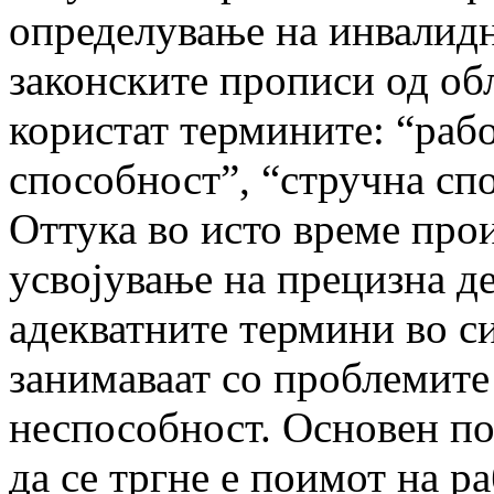
определување на инвалидн
законските прописи од об
користат термините: “раб
способност”, “стручна сп
Оттука во исто време прои
усвојување на прецизна д
адекватните термини во с
занимаваат со проблемите
неспособност. Основен пои
да се тргне е поимот на р