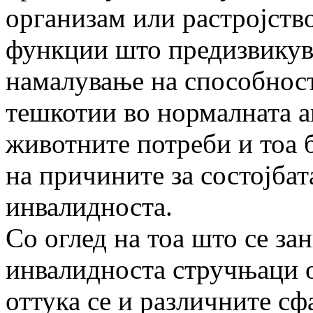
организам или растројств
функции што предизвикув
намалување на способност
тешкотии во нормалната а
животните потреби и тоа бе
на причините за состојбат
инвалидноста.
Со оглед на тоа што се за
инвалидноста стручњаци 
оттука се и различните с