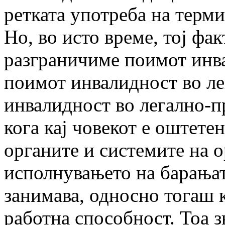
ретката употреба на терм
Но, во исто време, тој фак
разграничиме поимот инв
поимот инвалидност во ле
инвалидност во легално-п
кога кај човекот е оштете
органите и системите на о
исполнувањето на барањат
занимава, односно тогаш к
работна способност. Тоа з