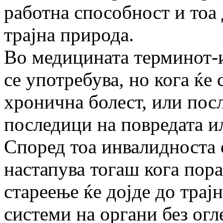
работна способност и тоа
трајна природа.
Во медицината терминот-
се употребува, но кога ќе
хронична болест, или пос
последици на повредата и
Според тоа инвалидноста
настапува тогаш кога пора
стареење ќе дојде до трај
системи на органи без огл