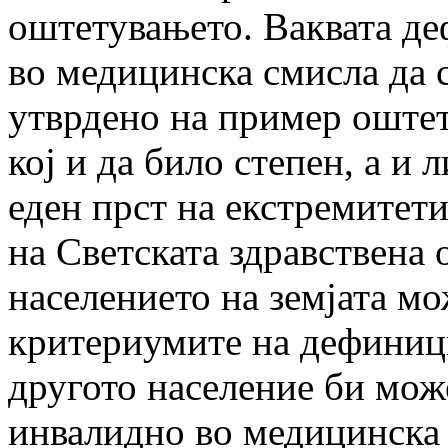
оштетувањето. Ваквата де
во медицинска смисла да с
утврдено на пример оштет
кој и да било степен, а и 
еден прст на екстремитет
на Светската здравствена
населението на земјата мо
критериумите на дефиници
другото население би може
инвалидно во медицинска 