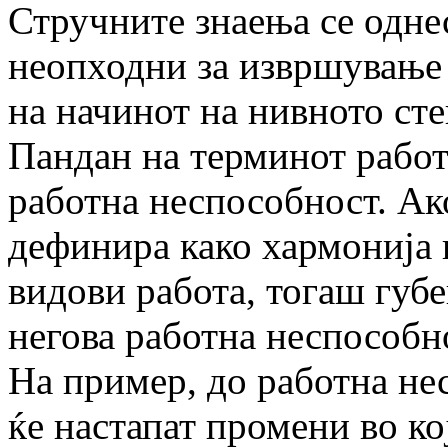
Стручните знаења се однес
неопходни за извршување 
на начинот на нивното ст
Пандан на терминот работ
работна неспособност. Ак
дефинира како хармонија 
видови работа, тогаш губе
негова работна неспособно
На пример, до работна не
ќе настапат промени во ко