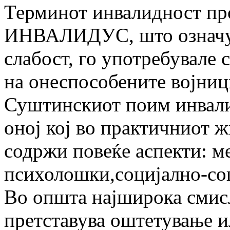
Терминот инвалидност про
ИНВАЛИДУС, што означув
слабост, го употребувале 
на онеспособените војниц
Суштинскиот поим инвали
оној кој во практичниот ж
содржи повеќе аспекти: м
психолошки,социјално-со
Во општа најширока смисл
претставува оштетување и