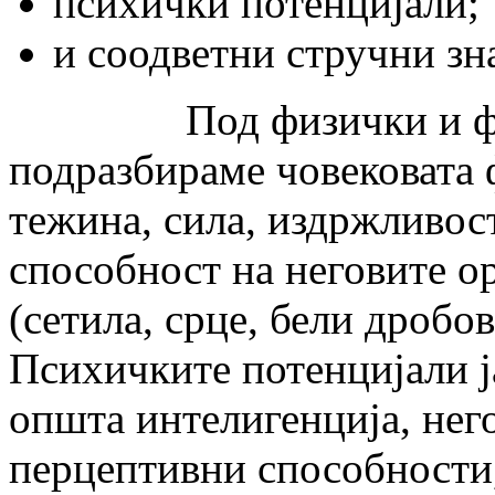
психички потенцијали;
и соодветни стручни зн
Под физички и физио
подразбираме човековата 
тежина, сила, издржливос
способност на неговите о
(сетила, срце, бели дробов
Психичките потенцијали ј
општа интелигенција, нег
перцептивни способности,