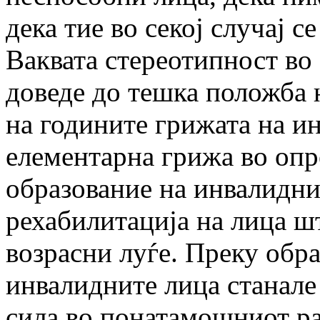
дека тие во секој случај 
Ваквата стереотипност во
доведе до тешка положба 
на годините грижата на ин
елементарна грижа во опр
образование на инвалиднит
рехабилитација на лица ш
возрасни луѓе. Преку обра
инвалидните лица станале
сила во понатамошниот ра