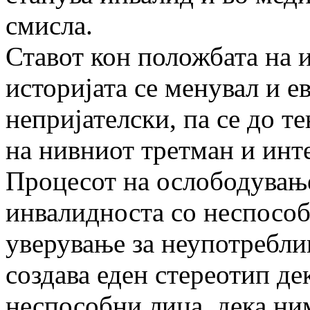
смисла.
Ставот кон положбата на 
историјата се менувал и е
непријателски, па сe до т
на нивниот третман и инт
Процесот на ослободување 
инвалидноста со неспособн
уверување за неупотребли
создава еден стереотип де
неспособни лица, дека ни