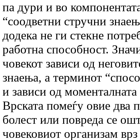
па дури и во компонентата
“соодветни стручни знаења
додека не ги стекне потре
работна способност. Знач
човекот зависи од неговит
знаења, а терминот “спосо
и зависи од моменталната 
Врската помеѓу овие два 
болест или повреда се ош
човековиот организам врз 