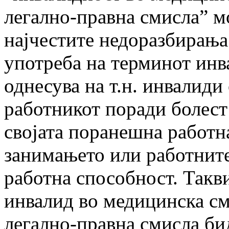
легално-правна смисла” м
најчестите недоразбирања
употреба на терминот инв
однесува на т.н. инвалиди 
работникот поради болест 
својата поранешна работн
занимањето или работните
работна способност. Такв
инвалид во медицинска см
легално-правна смисла би