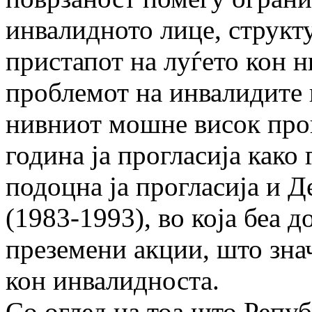
инвалидното лице, структу
пристапот на луѓето кон н
проблемот на инвалидите 
нивниот мошне висок про
година ја прогласија како
подоцна ја прогласија и Д
(1983-1993), во која беа 
преземени акции, што зна
кон инвалидноста.
Со оглед на тоа што Репу