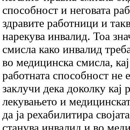
способност и неговата раб
здравите работници и такв
нарекува инвалид. Тоа зна
смисла како инвалид треба
во медицинска смисла, кај
работната способност не 
заклучи дека доколку кај
лекувањето и медицинскат
да ја рехабилитира својата
станува инвалид и во мед