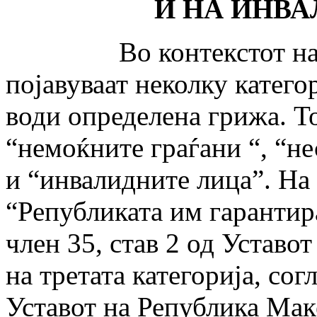
И НА ИНВ
Во контекстот на соц
појавуваат неколку катего
води определена грижа. То
“немоќните граѓани “, “не
и “инвалидните лица”. На 
“Републиката им гарантир
член 35, став 2 од Уставо
на третата категорија, сог
Уставот на Република Мак