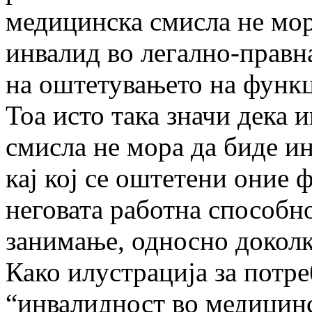
медицинска смисла не мор
инвалид во легално-правна
на оштетувањето на функц
Тоа исто така значи дека 
смисла не мора да биде и
кај кој се оштетени оние 
неговата работна способно
занимање, односно доколк
Како илустрација за потр
“инвалидност во медицинс