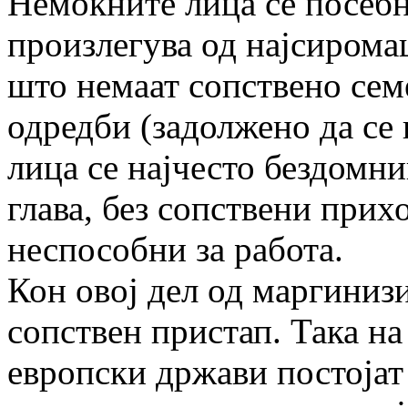
Немоќните лица се посебна
произлегува од најсирома
што немаат сопствено семе
одредби (задолжено да се
лица се најчесто бездомни
глава, без сопствени прих
неспособни за работа.
Кон овој дел од маргиниз
сопствен пристап. Така н
европски држави постојат