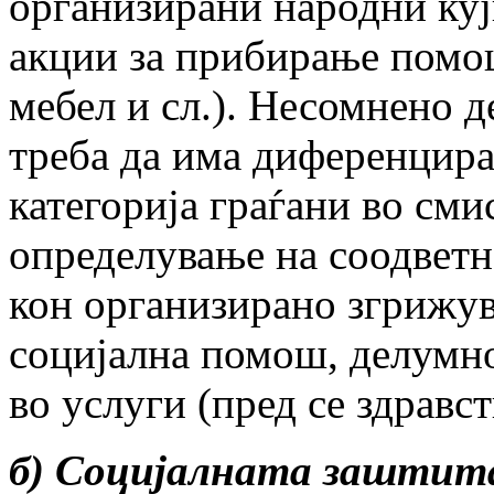
организирани народни куј
акции за прибирање помош
мебел и сл.). Несомнено 
треба да има диференцира
категорија граѓани во сми
определување на соодветна
кон организирано згрижув
социјална помош, делумно
во услуги (пред сe здравст
б) Социјалната заштит