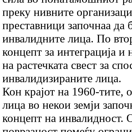
преку нивните организации
преставници започнаа да 
инвалидните лица. По втор
концепт за интеграција и 
на растечката свест за сп
инвалидизираните лица.
Кон крајот на 1960-тите,
лица во некои земји запо
концепт на инвалидност. О
поврзаност помеѓу ограни