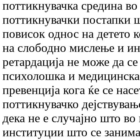
поттикнувачка средина во к
поттикнувачки постапки 
повисок однос на детето 
на слободно мислење и ин
ретардација не може да се
психолошка и медицинска 
превенција кога ќе се нас
поттикнувачко дејствување
дека не е случајно што во
институции што се занима