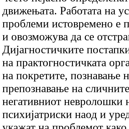
движењата. Работата на ус
проблеми истовремено е п
и овозможува да се отстр
Дијагностичките постапки
на практогностичката орга
на покретите, познавање н
препознавање на сличните
негативниот невролошки н
психијатриски наод и уред
укажат на проблемот како 