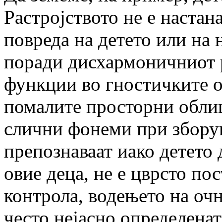
Растројството не е настана
повреда на детето или на 
поради дисхармоничниот р
функции во гностичките о
помалите просторни облиц
слични фонеми при зборува
препознаваат иако детето 
овие деца, не е цврсто по
контрола, водењето на очн
често нејасно определенат