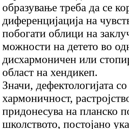
образување треба да се ко
диференцијација на чувст
побогати облици на закл
можности на детето во од
дисхармоничен или стопир
област на хендикеп.
Значи, дефектологијата со
хармоничност, растројств
придонесува на планско п
школството, постојано ука