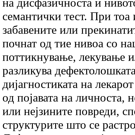
на дисфазичноста и нивото
семантички тест. При тоа 
забавените или прекинатит
почнат од тие нивоа со н
поттикнување, лекување и
разликува дефектолошката
дијагностиката на лекарот
од појавата на личноста, 
или нејзините повреди, с
структурите што се растро