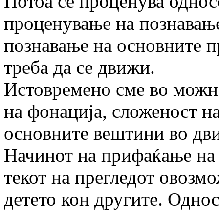
Потоа се проценува односо
проценување на познавање
познавање на основните п
треба да се движи.
Истовремено сме во можно
на фонација, сложеност на
основните вештини во дв
Начинот на прифаќање на 
текот на прегледот овозмо
детето кон другите. Однос