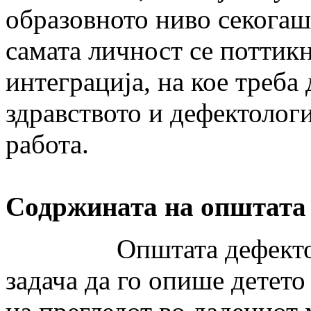
образовното ниво секогаш 
самата личност се поттик
интеграција, на кое треба
здравството и дефектологи
работа.
Содржината на општата
Општата дефектолошк
задача да го опише детето