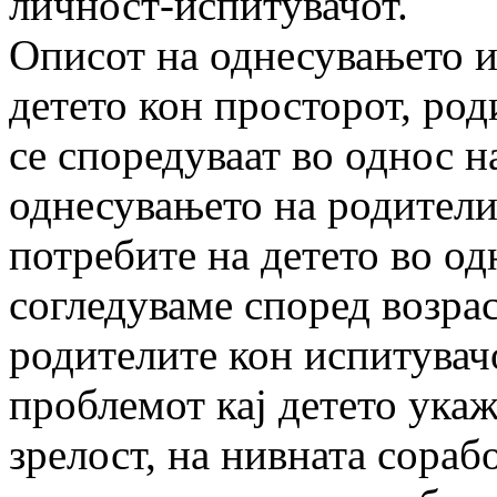
личност-испитувачот.
Описот на однесувањето и
детето кон просторот, род
се споредуваат во однос на
однесувањето на родителит
потребите на детето во од
согледуваме според возрас
родителите кон испитувачо
проблемот кај детето ука
зрелост, на нивната сораб