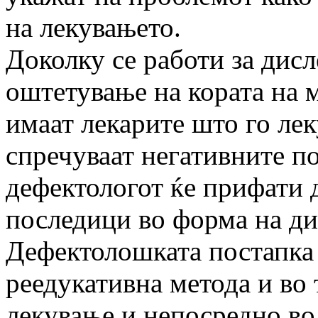
на лекувањето.
Доколку се работи за дисл
оштетување на кората на м
имаат лекарите што го ле
спречуваат негативните п
дефектологот ќе прифати 
последици во форма на ди
Дефектолошката постапка 
реедукативна метода и во
лекување и непосредно во