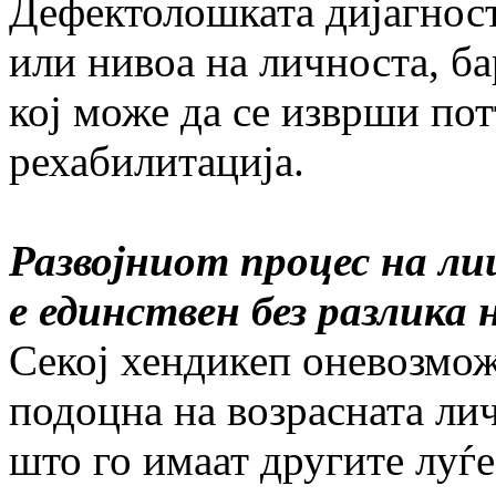
Дефектолошката дијагност
или нивоа на личноста, б
кој може да се изврши по
рехабилитација.
Развојниот процес на ли
е единствен без разлика
Секој хендикеп оневозмож
подоцна на возрасната лич
што го имаат другите луѓе