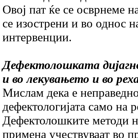
Овој пат ќе се осврнеме н
се изострени и во однос н
интервенции.
Дефектолошката дијагн
и во лекувањето и во ре
Мислам дека е неправедно
дефектологијата само на 
Дефектолошките методи на
примена учествуваат во пр