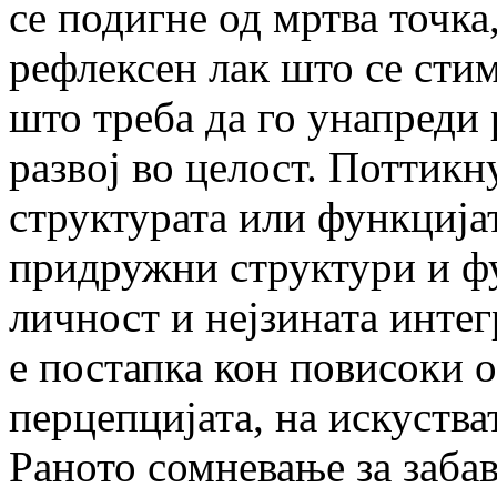
се подигне од мртва точка,
рефлексен лак што се сти
што треба да го унапреди р
развој во целост. Поттикн
структурата или функција
придружни структури и ф
личност и нејзината интег
е постапка кон повисоки 
перцепцијата, на искуства
Раното сомневање за забав