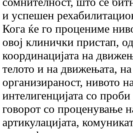
сомнителност, што се бит
и успешен рехабилитацио
Кога ќе го процениме ниво
овој клинички пристап, о
координацијата на движењ
телото и на движењата, н
организираност, нивото н
интелигенцијата со проби 
говорот со проценување н
артикулацијата, комуника