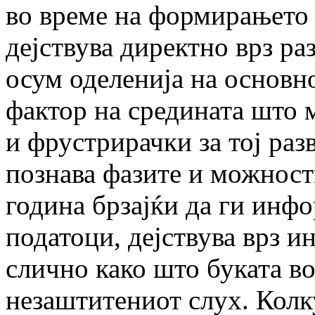
во време на формирањето 
дејствува директно врз ра
осум оделенија на основн
фактор на средината што 
и фрустрирачки за тој раз
познава фазите и можности
година брзајќи да ги инф
податоци, дејствува врз и
слично како што буката во
незаштитениот слух. Кол