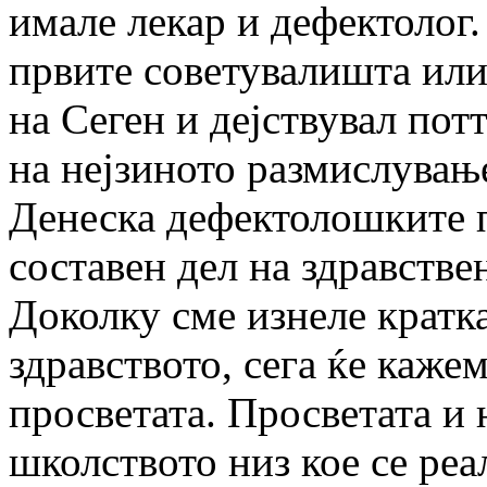
имале лекар и дефектолог.
првите советувалишта или
на Сеген и дејствувал по
на нејзиното размислувањ
Денеска дефектолошките 
составен дел на здравстве
Доколку сме изнеле кратка
здравството, сега ќе каже
просветата. Просветата и 
школството низ кое се реа