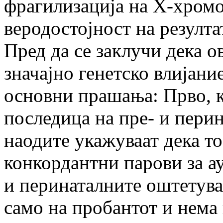
фрагилизација на X-хромо
веродостојност на резулта
Пред да се заклучи дека о
значајно генетско влијание
основни прашања: Прво, 
последица на пре- и пери
наодите укажуваат дека тоа
конкордантни парови за ау
и перинаталните оштетува
само на пробантот и нема 