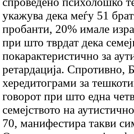
спроведено психолошко те
укажува дека меѓу 51 брат
пробанти, 20% имале изра
при што тврдат дека семеј
покарактеристично за аут
ретардација. Спротивно, Б
хередитограми за тешкоти
говорот при што една чет
семејството на аутистичн
70, манифестира такви си