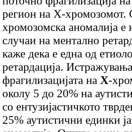
поточно фрагилизација на
регион на X-хромозомот. 
хромозомска аномалија е н
случаи на ментално ретар
каже дека е една од етио
ретардација. Истражувања
фрагилизацијата на
X
-хро
околу 5 до 20% на аутисти
со ентузијастичкото тврде
25% аутистични единки ја