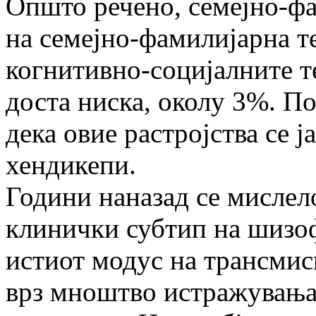
Општо речено, семејно-ф
на семејно-фамилијарна т
когнитивно-социјалните т
доста ниска, околу 3%. П
дека овие растројства се ј
хендикепи.
Години наназад се мислел
клинички субтип на шизоф
истиот модус на трансмис
врз мноштво истражувања, 