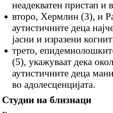
неадекватен пристап и 
второ, Хермлин (3), и Ра
аутистичните деца најч
јасни и изразени когнит
трето, епидемиолошкит
(5), укажуваат дека око
аутистичните деца ман
во адолесценцијата.
Студии на близнаци