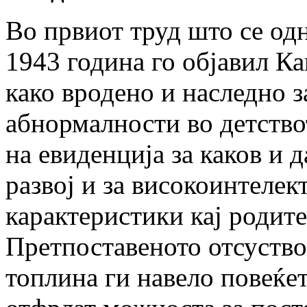
Во првиот труд што се одн
1943 година го објавил Ка
како вродено и наследно 
абнормалности во детство
на евиденција за каков и 
развој и за високоинтеле
карактеристики кај родите
Претпоставеното отсуство
топлина ги навело повеќет