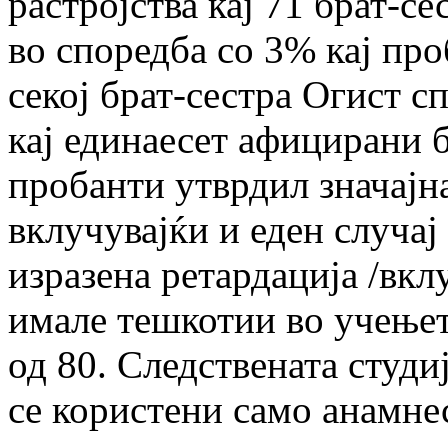
растројства кај 71 брат-с
во споредба со 3% кај пр
секој брат-сестра Огист 
кај единаесет афицирани 
пробанти утврдил значајна
вклучувајќи и еден случај
изразена ретардација /вкл
имале тешкотии во учењет
од 80. Следствената студиј
се користени само анамне