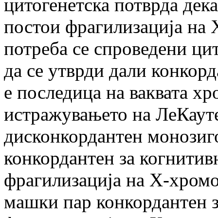
цитогенетска потврда дека
постои фрагилизација на 
потреба се спроведени ци
да се утврди дали конкор
е последица на ваквата хр
истражувањето на ЛеКауте
дисконкордантен монозиго
конкордантен за когнитив
фрагилизација на X-хромо
машки пар конкордантен за