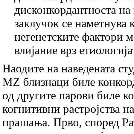
дисконкордантноста на 
заклучок се наметнува к
негенетските фактори 
влијание врз етиологија
Наодите на наведената сту
MZ близнаци биле конкорд
од другите парови биле к
когнитивни растројства н
прашања. Прво, според Рат