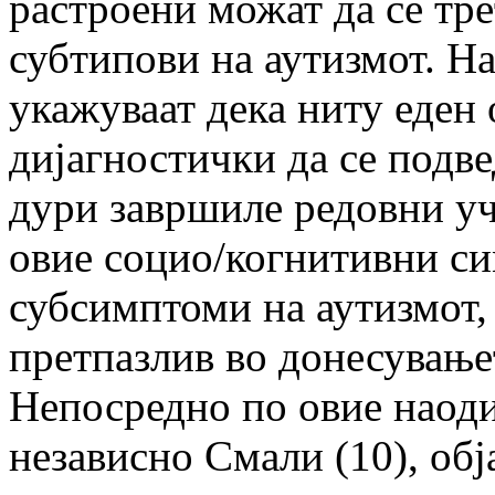
растроени можат да се тр
субтипови на аутизмот. На
укажуваат дека ниту еден 
дијагностички да се подве
дури завршиле редовни у
овие социо/когнитивни с
субсимптоми на аутизмот, 
претпазлив во донесување
Непосредно по овие наоди
независно Смали (10), обј