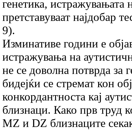
генетика, истражувањата 
претставуваат најдобар тес
9).
Изминативе години е обја
истражувања на аутистичн
не се доволна потврда за 
бидејќи се стремат кон об
конкордантноста кај аути
близнаци. Како прв труд к
MZ и DZ близнаците секак