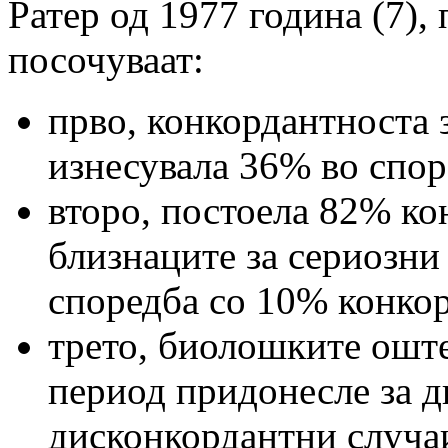
Ратер од 1977 година (7),
посочуваат:
прво, конкордантноста 
изнесувала 36% во спор
второ, постоела 82% ко
близнаците за сериозни
споредба со 10% конкор
трето, биолошките ошт
период придонесле за д
дисконкордантни случаи