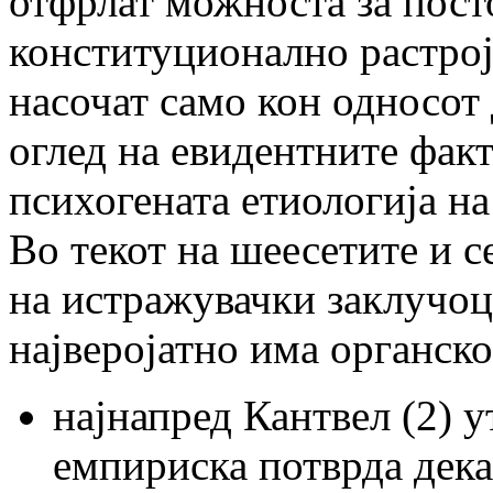
отфрлат можноста за пост
конституционално растројст
насочат само кон односот 
оглед на евидентните факт
психогената етиологија на
Во текот на шеесетите и 
на истражувачки заклучоц
најверојатно има органско
најнапред Кантвел (2) у
емпириска потврда дека