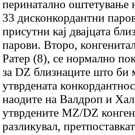
перинатално оштетување н
33 дисконкордантни паров
присутни кај двајцата бл
парови. Второ, конгенит
Ратер (8), се нормално п
за DZ близнаците што би 
утврдената конкордантнос
наодите на Валдроп и Хал
утврдените MZ/DZ конген
разликувал, претпоставкат