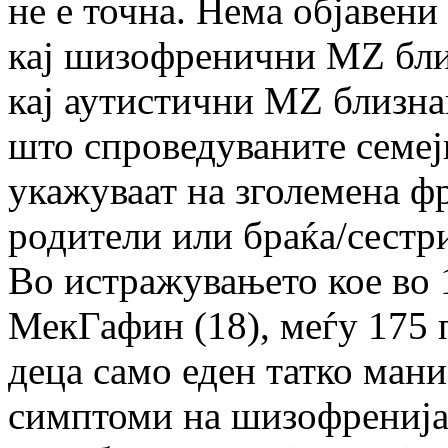
не е точна. Нема објавени
кај шизофренични MZ бли
кај аутистични MZ близна
што спроведуваните семеј
укажуваат на зголемена 
родители или браќа/сестр
Во истражувањето кое во 
МекГафин (18), меѓу 175 
деца само еден татко ман
симптоми на шизофренија 