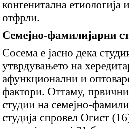
конгенитална етиологија и
отфрли.
Семејно-фамилијарни с
Сосема е јасно дека студи
утврдувањето на хередита
афункционални и оптоваре
фактори. Оттаму, првични
студии на семејно-фамили
студија спровел Огист (1