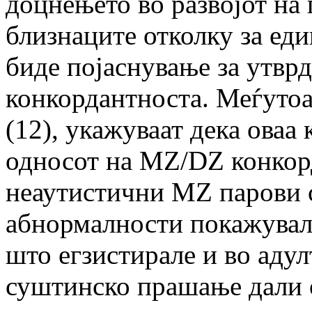
доцнењето во развојот на 
близнаците отколку за ед
биде појаснување за утвр
конкордантноста. Меѓутоа
(12), укажуваат дека оваа 
односот на MZ/DZ конкор
неаутистични MZ парови 
абнормалности покажувал
што егзистирале и во адул
суштинско прашање дали 