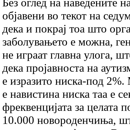
Без оглед на наведените н
објавени во текот на седу
дека и покрај тоа што орг
заболувањето е можна, ге
не играат главна улога, ш
дека пројавноста на аутиз
е изразито ниска-под 2%. 
е навистина ниска таа е с
фреквенцијата за целата п
10.000 новороденчиња, шт