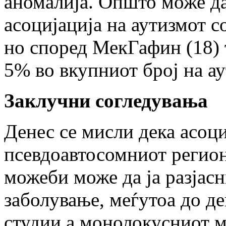
аномалија. Општо може да
асоцијација на аутизмот с
но според МекГафин (18) 
5% во вкупниот број на а
Заклучни согледувања
Денес се мисли дека асоци
псевдоавтосомниот регион
можеби може да ја разјасн
заболување, меѓутоа до д
студии а монолокусниот м