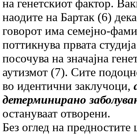
на генетскиот фактор. Ва
наодите на Бартак (6) дек
говорот има семејно-фами
поттикнува првата студиј
посочува на значајна гене
аутизмот (7). Сите подоц
во идентични заклучоци,
детерминирано заболува
остануваат отворени.
Без оглед на предностите