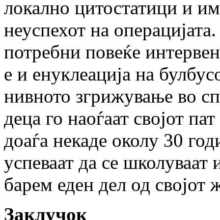
локално цитостатици и им
неуспехот на операцијата.
потребни повеќе интервен
е и енуклеација на булбусо
нивното згрижување во сп
деца го наоѓаат својот пат
доаѓа некаде околу 30 год
успеваат да се школуваат 
барем еден дел од својот 
Заклучок