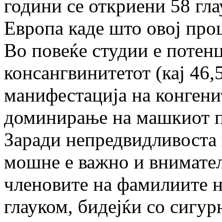
години се откриени 58 гла
Европа каде што овој проц
Во повеќе студии е потен
консангвинитетот (кај 46,
манифестација на конгени
доминирање на машкиот п
Заради непредвидливоста 
мошне е важно и внимате
членовите на фамилиите н
глауком, бидејќи со сигур