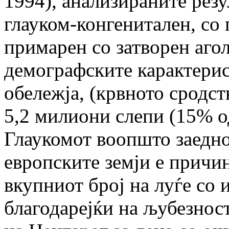
1994), анализираните резу
глауком-конгенитален, со
примарен со затворен агол
демографските карактерис
обележја, (крвното сродств
5,2 милиони слепи (15% од
Глаукомот воопшто заедно
европските земји е причин
вкупниот број на луѓе со 
благодарејќи на љубезнос