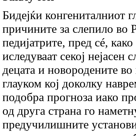
Бидејќи конгениталниот г
причините за слепило во 
педијатрите, пред сé, како
иследуваат секој нејасен 
децата и новородените во
глауком кој доколку навр
подобра прогноза иако пр
од друга страна го наметн
предучилишните установи