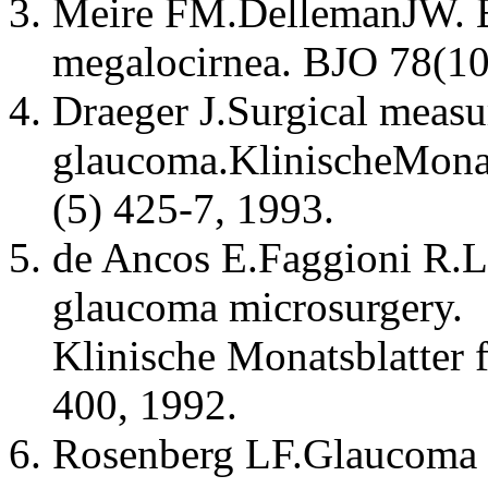
Meire FM.DellemanJW. B
megalocirnea. BJO 78(10
Draeger J.Surgical measu
glaucoma.KlinischeMonat
(5) 425-7, 1993.
de Ancos E.Faggioni R.Lo
glaucoma microsurgery.
Klinische Monatsblatter
400, 1992.
Rosenberg LF.Glaucoma ea