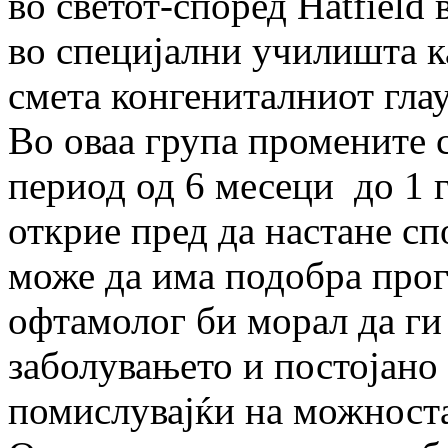
во светот-според Hatfield 
во специјални училишта к
смета конгениталниот гла
Во оваа група промените с
период од 6 месеци до 1 
открие пред да настане с
може да има подобра прогн
офтамолог би морал да ги
заболувањето и постојано 
помислувајќи на можноста