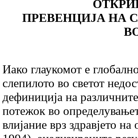
ОТКРИ
ПРЕВЕНЦИЈА НА 
В
Иако глаукомот е глобалн
слепилото во светот недо
дефиниција на различните
потежок во определувањет
влијание врз здравјето на