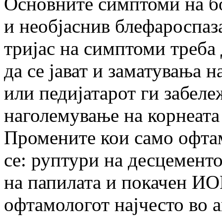
Основните симптоми на бо
и необјаснив блефароспаза
тријас на симптоми треба 
да се јават и заматувања н
или педијатарот ги забеле
наголемување на корнеата 
Промените кои само офта
се: руптури на десцементо
на папилата и покачен ИО
офтамологот најчесто во а