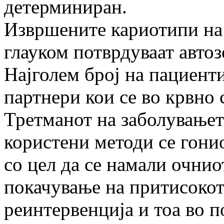
детерминиран.
Извршените кариотипи на
глауком потврдуваат авто
Најголем број на пациенти
партнери кои се во крвно 
Третманот на заболувањет
користени методи се гони
со цел да се намали очни
покачување на притисокот
реинтервенција и тоа во 