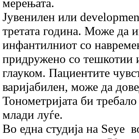
мерењата.
Јувенилен или development
третата година. Може да 
инфантилниот со навремен
придружено со тешкотии и
глауком. Пациентите чувст
варијабилен, може да дове
Тонометријата би требало 
млади луѓе.
Во една студија на Seye в