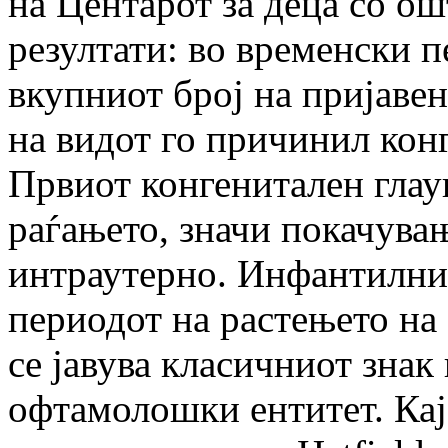
на Центарот за деца со о
резултати: во временски п
вкупниот број на пријаве
на видот го причинил кон
Првиот конгенитален глау
раѓањето, значи покачува
интраутерно. Инфантилнио
периодот на растењето на 
се јавува класичниот знак
офтамолошки ентитет. Кај