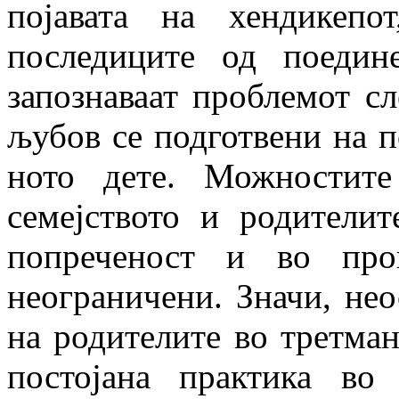
појавата на хендикепо
последиците од поедин
запознаваат проблемот сл
љубов се подготвени на п
ното дете. Можностите
семејството и родите­ли
попреченост и во проц
неограничени. Значи, нео
на родите­лите во третман
постојана практика во р