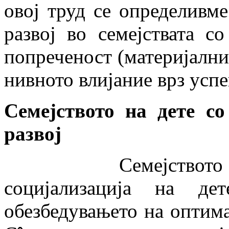
овој труд се определивме 
развој во семејствата со
попреченост (материјални
нивното влија­ние врз усп
Семејството на дете с
развој
Семејството како пр
социјализација на де
обезбедувањето на оптимал