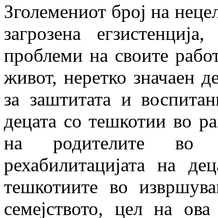
Зголемениот број на нецел
загрозена егзис­тенциј
проблеми на своите работ
живот, неретко значаен д
за заштитата и воспитан
децата со тешкотии во раз
на родителите во н
рехабилитацијата на де
тешкотиите во извршува
семејството, цел на ов