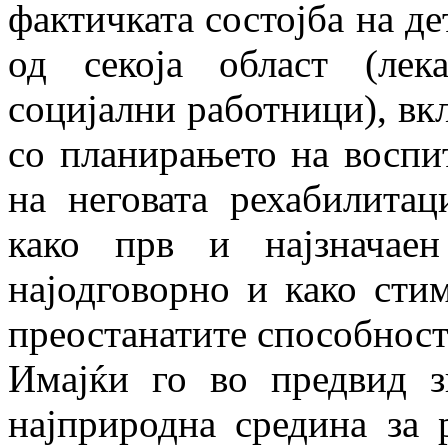
фактичката состојба на де
од секоја област (лека
социјални работници), вк
со планирањето на воспи
на него­вата рехаби­ли­т
како прв и најзначаен 
најодговорно и како стим
преостана­тите способност
Имајќи го во предвид з
најприродна сре­ди­на за 