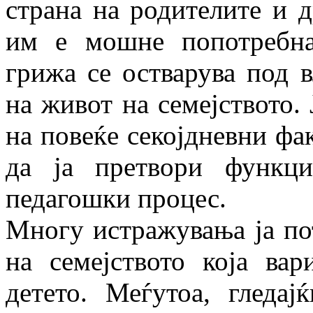
страна на родителите и д
им е мошне попотребна
грижа се остварува под 
на живот на семеј­ството.
на повеќе секојдневни фа
да ја претвори функци
педагошки процес.
Многу истражувања ја пот
на семеј­ство­то која в
детето. Меѓутоа, гледај