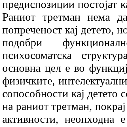
предиспозиции постојат ка
Раниот третман нема да
попреченост кај детето, но
подобри функциона
психосоматска структур
основна цел е во функ­ци­
физичките, интелектуалнит
сопособности кај детето 
на раниот третман, покра
актив­ности, неопходна 