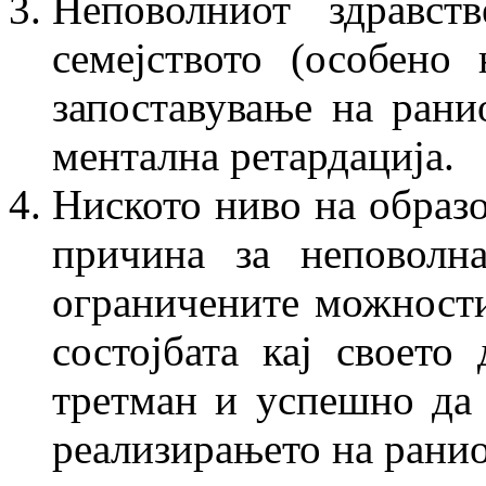
Неповолниот здравст
семејството (осо­бе­н
запоставување на рани
ментална ретардација.
Ниското ниво на образо
причина за непо­волн
ограничените можности н
состојбата кај своето 
третман и успешно да 
реализирањето на ранио