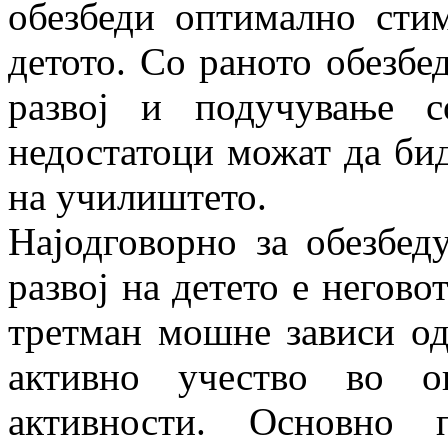
обезбеди оптимално стиму
детото. Со раното обезбе
развој и подучување с
недостатоци можат да бида
на училиштето.
Најодговорно за обезбед
развој на де­те­то е негов
третман мошне зависи од
активно учество во о
активности. Основно