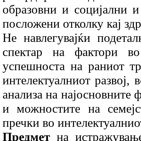
образовни и социјални и
посложени отколку кај здр
Не навлегувајќи подета
спектар на фак­­тори в
успешноста на раниот тр
интелектуалниот развој, в
ана­лиза на најосновните 
и можнос­ти­те на семеј
пречки во интелектуалниот
Предмет
на истражување