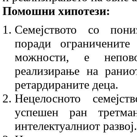
Помошни хипотези:
Семејството со пони
поради ограни­чените
можности, е непов
реализирање на ранио
ретардираните деца.
Нецелосното семејст
успешен ран трет­м
интелектуалниот развој.