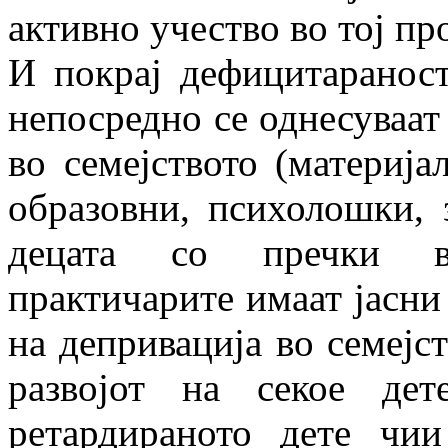
активно учество во тој пр
И покрај дефицитаранос
непосредно се однесуваат
во семејството (материја
образовни, психолошки, з
децата со пречки во
практичарите имаат јасни 
на депривација во семејст
развојот на секое де
ретардираното дете чии