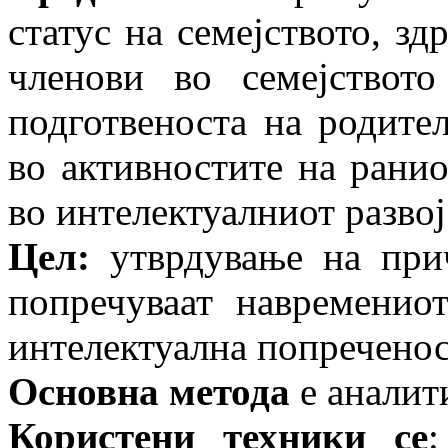
статус на се­меј­ство­то, 
членови во семејствот
подготвеноста на родител
во активностите на ранио
во интелек­туал­ниот развој
Цел:
утврдување на прич
попречуваат навременио
интелектуална попреченос
Основна метода
е аналит
Користени техники се
: