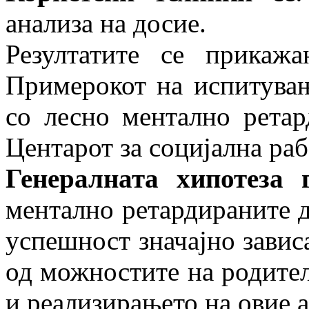
анализа на досие.
Резултатите се прикаж
Примерокот на испитувањ
со лесно ментално ретард
Центарот за социјална раб
Генералната хипотеза 
ментално ретардира­ни­те 
успешност значајно зависа
од можностите на родител
и реализирањето на овие 