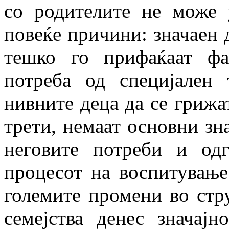
со родителите не може у
повеќе причини: значаен 
тешко го прифаќаат ф
потреба од специјален 
нивните деца да се грижат
трети, немаат основни зна
неговите потреби и одг
процесот на воспитување
големите промени во стру
семејства денес значајн