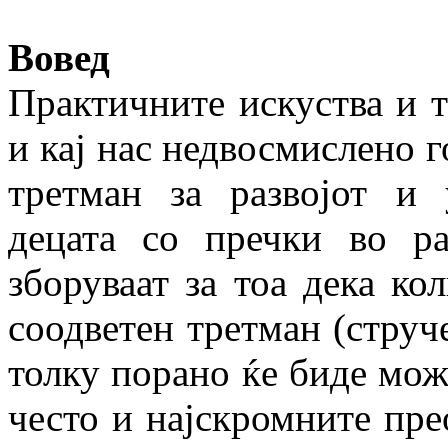
Вовед
Практичните искуства и т
и кај нас не­дво­смислено 
третман за развојот и 
децата со пречки во ра
зборуваат за тоа дека ко
соодветен третман (струч
толку порано ќе биде мож
често и најскромните пре