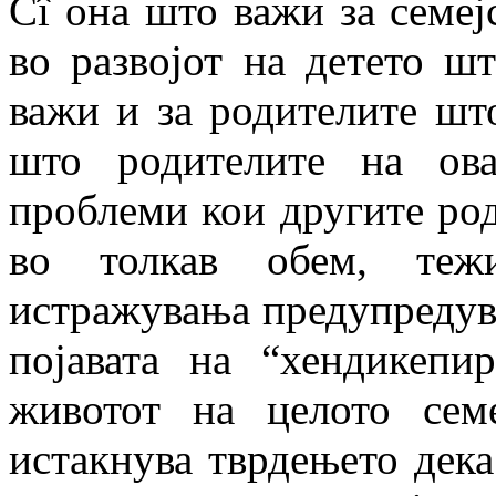
Сî она што важи за семеј
во развојот на детето шт
важи и за родителите што
што родителите на ов
проблеми кои другите род
во толкав обем, теж
истражувања предупредува
појавата на “хендикепи
животот на целото сем
истакнува тврдењето дека