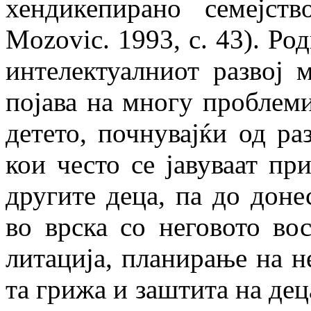
хендикепирано семејств
Mozovic. 1993, с. 43). Ро
интелек­туалниот раз­вој
појава на многу проблем
детето, почнувајќи од р
кои често се јавуваат пр
другите деца, па до доне
во врска со неговото вос
литација, планирање на не
та грижа и заштита на дец