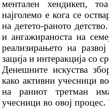
ментален хендикеп, то
најголемо е кога се оства
на детето-раното детство
и ангажираноста на семе
реализирањето на развој 
зација и интеракција со с
Денешните искуства збор
како актив­ни учесници в
на раниот третман има
учесници во овој процес. 