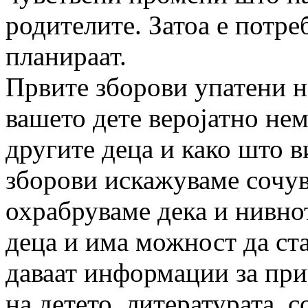
родителите. Затоа е потре
планираат.
Првите зборови упатени на
вашето дете веројатно нема
другите деца и како што в
зборови искажуваме сочув
охрабруваме дека и нивнот
деца и има можност да ста
даваат информации за при
на детето, литературата, 