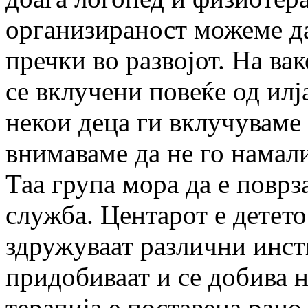
организираност можеме да
пречки во развојот. На вак
се вклучени повеќе од илј
некои деца ги вклучуваме
внимаваме да не го намал
Таа група мора да е поврз
служба. Центарот е детето
здружуваат различни инст
придобиваат и се добива н
терапија е поставена рано