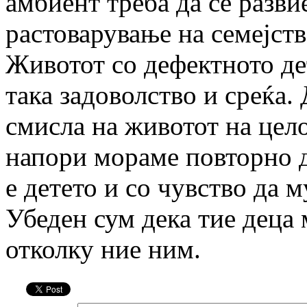
амбиент треба да се разви
растоварување на семејств
Животот со дефектното дет
така задоволство и среќа.
смисла на животот на цел
напори мораме повторно да
е детето и со чувство да м
Убеден сум дека тие деца
отколку ние ним.