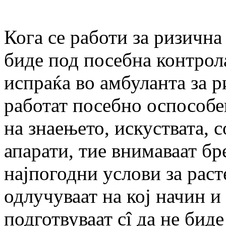
Кога се работи за ризична
биде под посебна контрола
испраќа во амбуланта за р
работат посебно оспособе
на знаењето, искуствата,
апарати, тие внимаваат бр
најпогодни услови за раст
одлучуваат на кој начин и
подготвуваат сî да не бид