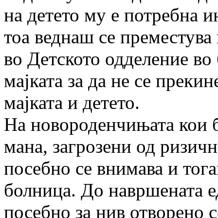
на детето му е потребна и
тоа веднаш се преместува 
во Детското одделение во 
мајката за да не се преки
мајката и детето.
На новороденчињата кои б
мана, загрозени од ризич
посебно се внимава и тога
болница. До навршената е
посебно за нив отворено с