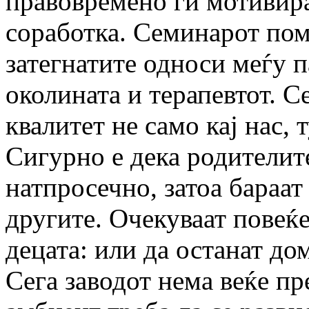
правовремено ги мотивира
соработка. Семинарот пом
затегнатите односи меѓу 
околината и терапевтот. С
квалитет не само кај нас, 
Сигурно е дека родителите
натпросечно, затоа бараат
другите. Очекуваат повеќе
децата: или да останат дом
Сега заводот нема веќе п