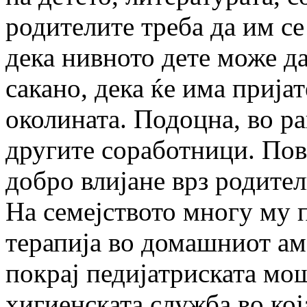
родителите треба да им се
дека нивното дете може да
сакано, дека ќе има пријат
околината. Подоцна, во ра
другите соработници. Пов
добро влијане врз родител
На семејството многу му 
терапија во домашниот ам
покрај педијатриската мо
хигиенската служба во кој