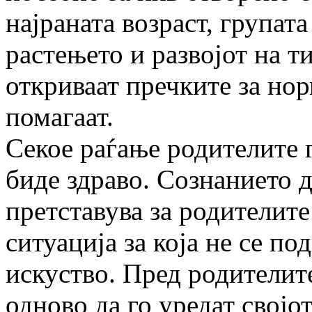
најраната возраст, групата
растењето и развојот на т
откриваат пречките за нор
помагаат.
Секое раѓање родителите г
биде здраво. Сознанието д
претставува за родителите
ситуација за која не се п
искуство. Пред родителите
одново да го уредат својот