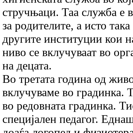
стручњаци. Таа служба е в
за родителите, а исто так
другите институции кои н
ниво се вклучуваат во ор
на децата.
Во третата година од живо
вклучуваме во градинка. Т
во редовната градинка. Ти
специјален педагог. Еднаш
доаѓа логопед и физиотера