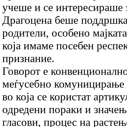
учеше и се интересираше з
Драгоцена беше поддршкат
родители, особено мајката
која имаме посебен респек
признание.
Говорот е конвенционално
меѓусебно комуницирање к
во која се користат артик
одредени пораки и значења
гласови, процес на растење