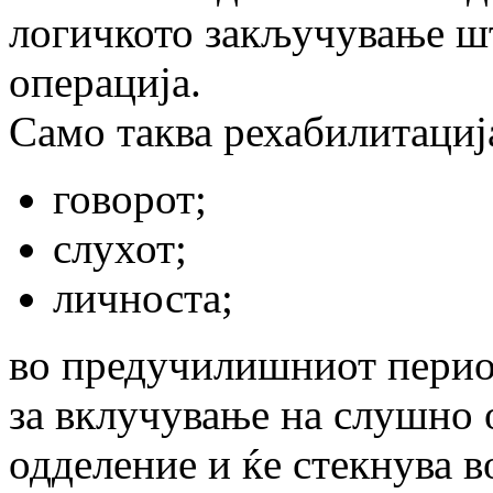
логичкото закључување ш
операција.
Само таква рехабилитациј
говорот;
слухот;
личноста;
во предучилишниот период
за вклучување на слушно 
одделение и ќе стекнува в