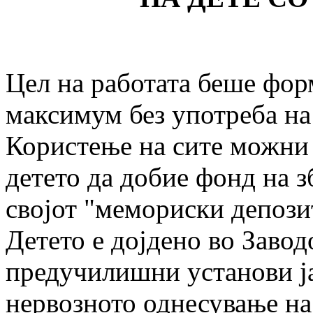
Цел на работата беше фор
максимум без употреба на
Користење на сите можни 
детето да добие фонд на з
својот "мемориски депози
Детето е дојдено во Завод
предучилишни установи ја
нервозното однесување на