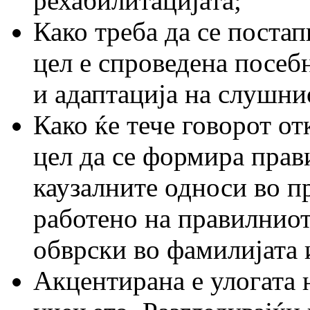
рехабилитацијата;
Како треба да се постап
цел е спроведена посеб
и адаптација на слушни
Како ќе тече говорот от
цел да се формира прави
каузалните односи во п
работено на правилниот
обврски во фамилијата и
Акцентирана е улогата н