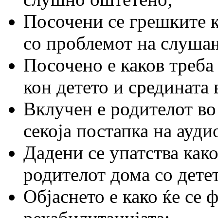
Посочени се грешките к
со проблемот на слушањ
Посочено е каков треба 
кон детето и средината 
Вклучен е родителот во
секоја постапка на ауд
Дадени се упатства како
родителот дома со дете
Објаснето е како ќе се 