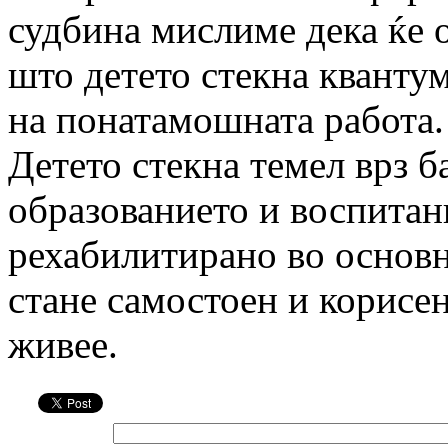
судбина мислиме дека ќе 
што детето стекна кванту
на понатамошната работа.
Детето стекна темел врз ба
образованието и воспитан
рехабилитирано во основн
стане самостоен и корисен
живее.