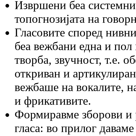
Извршени беа системни 
топогнозијата на говорн
Гласовите според нивни
беа вежбани една и пол 
творба, звучност, т.е. о
откриван и артикулиран
вежбаше на вокалите, н
и фрикативите.
Формиравме зборови и 
гласа: во прилог даваме