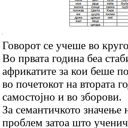
Говорот се учеше во круг
Во првата година беа стаб
африкатите за кои беше п
во почетокот на втората г
самостојно и во зборови.
За семантичкото значење 
проблем затоа што ученич