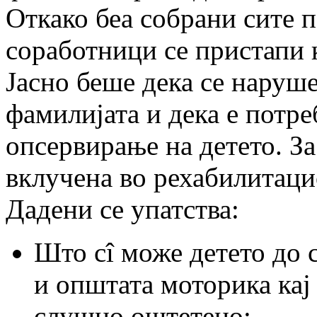
Откако беа собрани сите 
соработници се пристапи к
Јасно беше дека се наруш
фамилијата и дека е потр
опсервирање на детето. За
вклучена во рехабилитаци
Дадени се упатства:
Што сî може детето до с
и општата моторика кај
слушно оштетено;