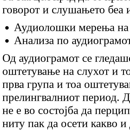
говорот и слушањето беа 
Аудиолошки мерења на 
Анализа по аудиограмот
Од аудиограмот се гледаше
оштетување на слухот и т
прва група и тоа оштетува
прелингвалниот период. Д
не е во состојба да перцип
ниту пак да осети какво и