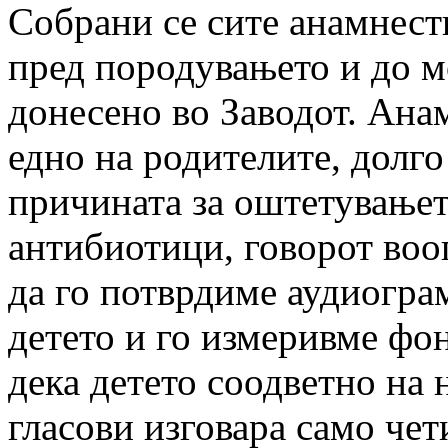
Собрани се сите анамнест
пред породувањето и до м
донесено во Заводот. Анам
едно на родителите, долго
причината за оштетувањето
антибиотици, говорот воо
да го потврдиме аудиогра
детето и го измеривме фо
дека детето соодветно на 
гласови изговара само чет