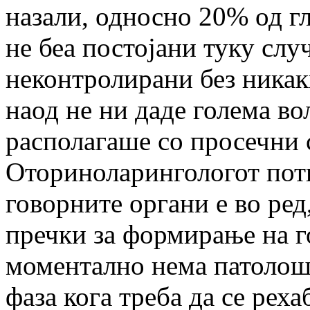
назали, односно 20% од гл
не беа постојани туку слу
неконтролирани без ника
наод не ни даде голема во
располагаше со просечни 
Оториноларингологот потв
говорните органи е во ред
пречки за формирање на го
моментално нема патолошк
фаза кога треба да се рех