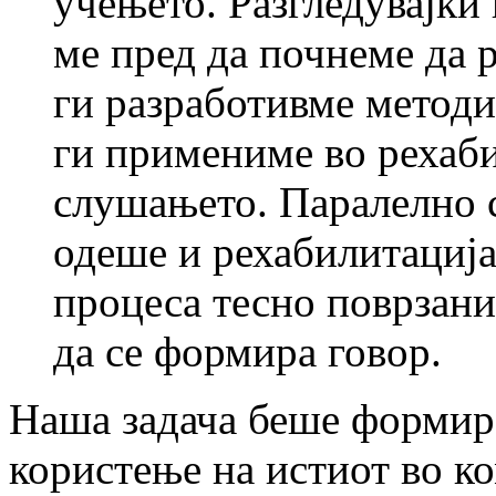
учењето. Разгледувајќи
ме пред да почнеме да 
ги разработивме методи
ги примениме во рехаби
слушањето. Паралелно с
одеше и рехабилитација
процеса тесно поврзани
да се формира говор.
Наша задача беше формир
користење на истиот во ко