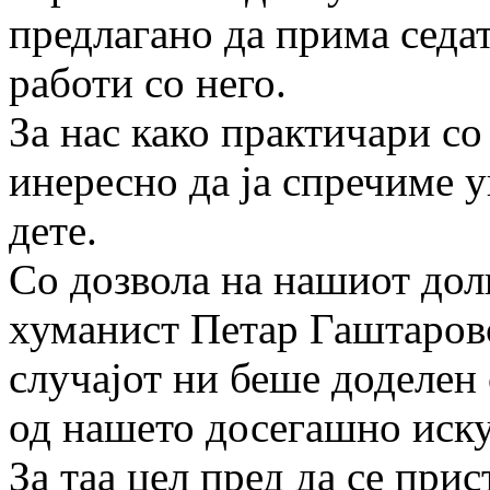
предлагано да прима седат
работи со него.
За нас како практичари с
инересно да ја спречиме у
дете.
Со дозвола на нашиот дол
хуманист Петар Гаштаров
случајот ни беше доделен
од нашето досегашно иску
За таа цел пред да се при