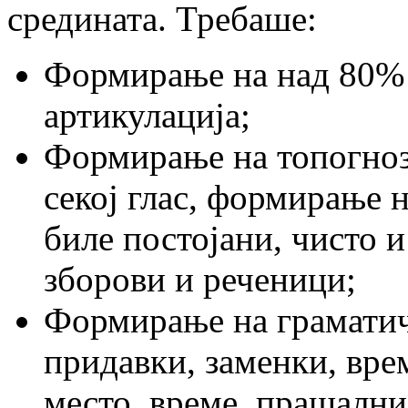
средината. Требаше:
Формирање на над 80% г
артикулација;
Формирање на топогнози
секој глас, формирање 
биле постојани, чисто и
зборови и реченици;
Формирање на граматичк
придавки, заменки, вре
место, време, прашални