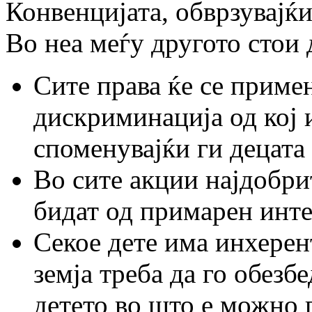
Конвенцијата, обврзувајќи
Во неа меѓу другото стои 
Сите права ќе се примен
дискриминација од кој 
споменувајќи ги децата 
Во сите акции најдобри
бидат од примарен инте
Секое дете има инхерен
земја треба да го обезб
детето во што е можно 