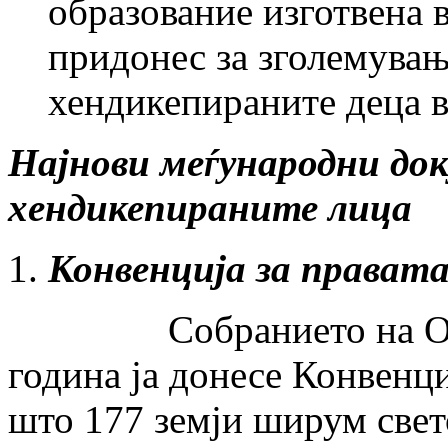
образование изготвена в
придонес за зголемувањ
хендикепираните деца в
Најнови меѓународни до
хендикепиран
Конвенција за прават
Собранието на Обеди
година ја донесе Конвенци
што 177 земји ширум свет