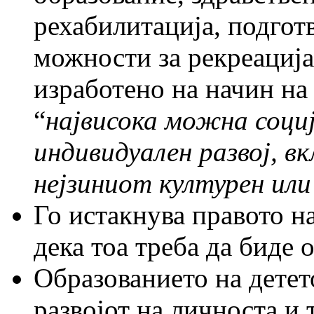
рехабилитација, подгот
можности за рекреација.
изработено на начин на 
“
највисока можна соци
индивидуален развој, вк
нејзиниот културен или
Го истакнува правото на
дека тоа треба да биде
Образованието на детет
развојот на личноста и 