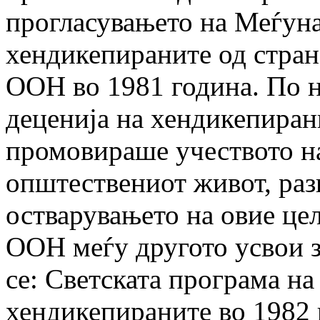
прогласувањето на Меѓуна
хендикепираните од стран
ООН во 1981 година. По 
деценија на хендикепирани
промовираше учеството н
општествениот живот, разв
остварувањето на овие це
ООН меѓу другото усвои з
се: Светската програма на
хендикепираните во 1982 