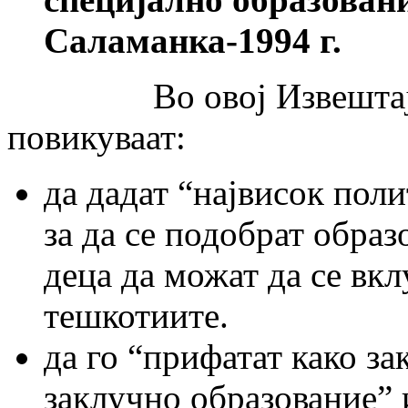
Саламанка-1994 г.
Во овој Извештај (то
повикуваат:
да дадат “највисок пол
за да се подобрат обра
деца да можат да се вкл
тешкотиите.
да го “прифатат како з
заклучно образование” и