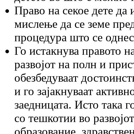
Право на секое дете да 
мислење да се земе пред
процедура што се однес
Го истакнува правото н
развојот на полн и прис
обезбедуваат достоинст
и го зајакнуваат активн
заедницата. Исто така г
со тешкотии во развојот
образование, здравствен