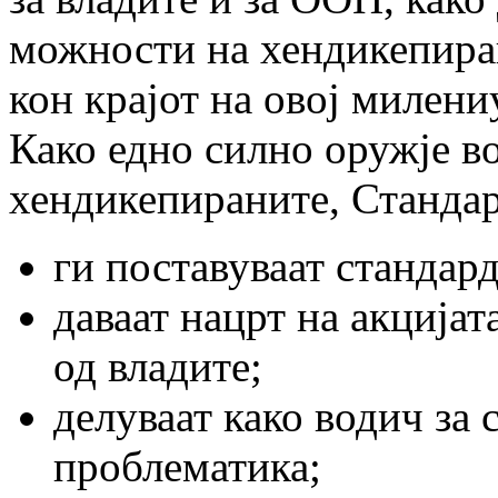
можности на хендикепиран
кон крајот на овој милени
Како едно силно оружје во
хендикепираните, Стандар
ги поставуваат стандард
даваат нацрт на акцијат
од владите;
делуваат како водич за 
проблематика;