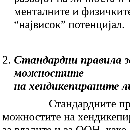
менталните и физичкит
“највисок” потенцијал.
Стандардни правила з
можностите
на хендикепираните
Стандардните правил
можностите на хендикепир
за владите и за ООН, како