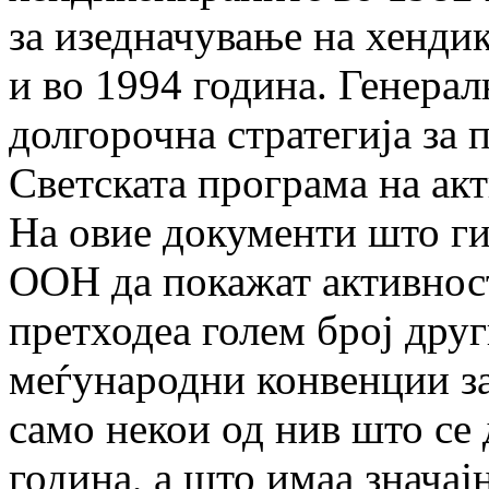
за изедначување на хенди
и во 1994 година. Генера
долгорочна стратегија за
Светската програма на ак
На овие документи што ги
ООН да покажат активнос
претходеа голем број дру
меѓународни конвенции за
само некои од нив што се
година, а што имаа значајн