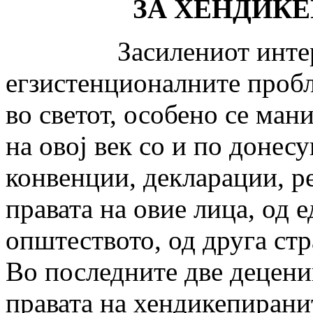
ЗА ХЕНДИК
Засилениот интерес 
егзистенционалните проб
во светот, особено се ман
на овој век со и по доне
конвенции, декларации, р
правата на овие лица, од 
општеството, од друга стр
Во последните две децени
правата на хендикепирани