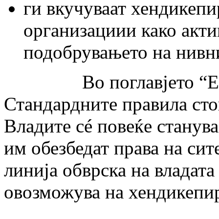
ги вкучуваат хендикепи
организациии како акти
подобрувањето на нивн
Во поглавјето “Една
Стандардните правила сто
Владите сé повеќе станува
им обезбедат права на сит
линија обврска на владата 
овозможува на хендикепи