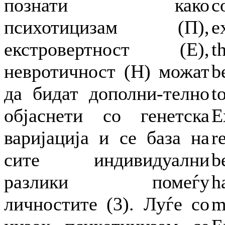
познати како
c
психотицизам (П),
e
екстровертност (E),
t
невротичност (Н) можат
b
да бидат дополни-телно
t
објаснети со генетска
E
варијација и се база на
r
сите индивидуални
b
разлики помеѓу
h
личностите (3). Луѓе со
m