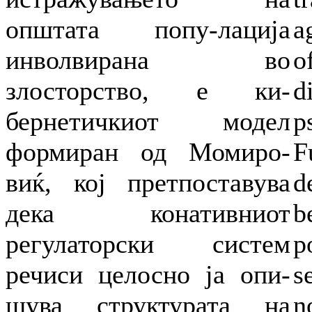
општата попу-лација
a
инволвирана во
o
злосторство, е ки-
d
бернетичкиот модел
p
формиран од Момиро-
F
виќ, кој претпоставува
d
дека конативниот
b
регулаторски систем
p
речиси целосно ја опи-
s
шува структурата на
n