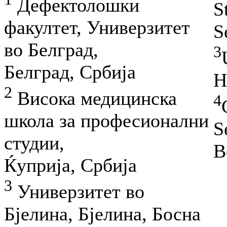
Дефектолошки
S
факултет, Универзитет
S
во Белград,
3
Белград, Србија
H
2
Висока медицинска
4
школа за професионални
S
студии,
B
Ќуприја, Србија
3
Универзитет во
Бјелина, Бјелина, Босна