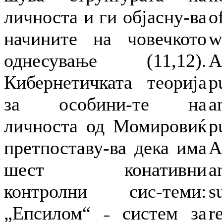
личноста и ги објасну-ва
o
начините на човечкото
w
однесување (11,12).
A
Кибернетичката теорија
p
за особини-те на
a
личноста од Момировиќ
p
претпоставу-ва дека има
A
шест конативни
a
контролни сис-теми:
s
„Епсилом“ ˗ систем за
r