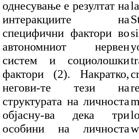
однесување е резултат на
l
интеракциите на
S
специфични фактори во
s
автономниот нервен
y
систем и социолошки
t
фактори (2). Накратко,
c
негови-те тези на
r
структурата на личноста
m
објасну-ва дека три
l
особини на личноста
w