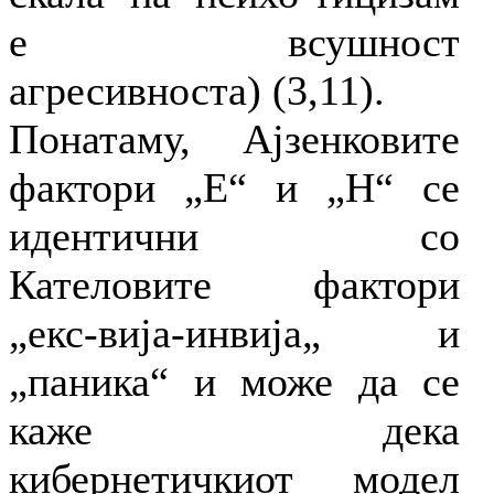
е всушност
агресивноста) (3,11).
Понатаму, Ајзенковите
фактори „E“ и „Н“ се
идентични со
Кателовите фактори
„екс-вија-инвија„ и
„паника“ и може да се
каже дека
кибернетичкиот модел