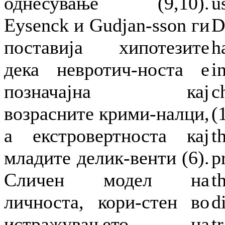
однесување (9,10).
u
Eysenck и Gudjan-sson ги
D
поставија хипотезите
h
дека невротич-носта е
i
позначајна кај
c
возрасните крими-налци,
(
а екстровертноста кај
t
младите делик-венти (6).
p
Сличен модел на
t
личноста, кори-стен во
d
истражувањето на
t