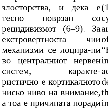
злосторства, и дека е
(
тесно поврзан со
c
рецидивизмот (6–9). За
a
екстровертноста чии
o
механизми се лоцира-ни
“
во централниот нервен
i
систем, каракте-
a
ристично е кортикалното
d
ниско ниво на внимание,
t
а тоа е причината поради
i