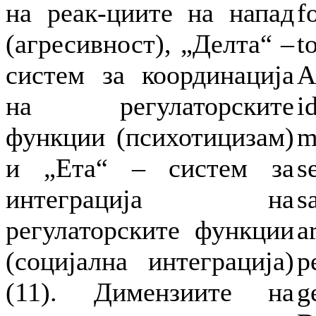
на реак-циите на напад
f
(агресивност), „Делта“ –
t
систем за координација
A
на регулаторските
i
функции (психотицизам)
m
и „Ета“ – систем за
s
интеграција на
s
регулаторските функции
a
(социјална интеграција)
p
(11). Димензиите на
g