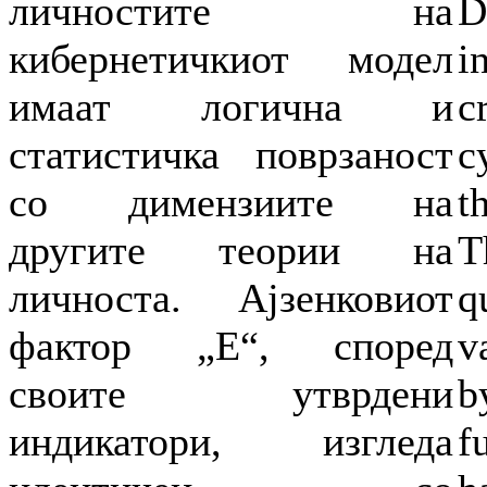
личностите на
D
кибернетичкиот модел
i
имаат логична и
c
статистичка поврзаност
c
со димензиите на
t
другите теории на
T
личноста. Ајзенковиот
q
фактор „Е“, според
v
своите утврдени
b
индикатори, изгледа
f