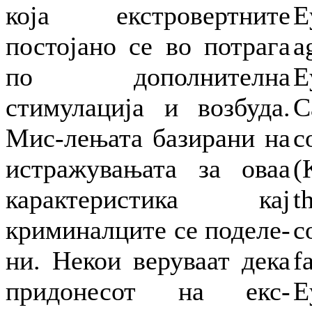
која екстровертните
E
постојано се во потрага
a
по дополнителна
E
стимулација и возбуда.
C
Мис-лењата базирани на
c
истражувањата за оваа
(
карактеристика кај
t
криминалците се поделе-
c
ни. Некои веруваат дека
f
придонесот на екс-
E