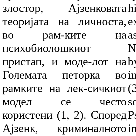
злостор, Ајзенковата
h
теоријата на личноста,
e
во рам-ките на
a
психобиолошкиот
N
пристап, и моде-лот на
b
Големата петорка во
i
рамките на лек-сичкиот
(
модел се често
s
користени (1, 2). Според
P
Ајзенк, криминалното
i