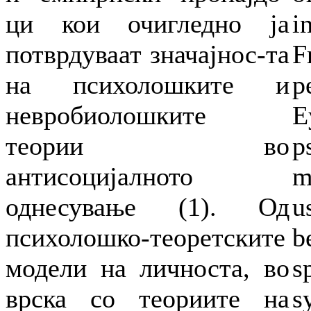
ци кои очигледно ја
i
потврдуваат значајнос-та
F
на психолошките и
p
невробиолошките
E
теории во
p
антисоцијалното
m
однесување (1). Од
u
психолошко-теоретските
b
модели на личноста, во
s
врска со теориите на
s