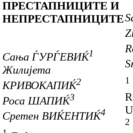
ПРЕСТАПНИЦИТЕ И
S
НЕПРЕСТАПНИЦИТЕ
Z
R
1
Сања ЃУРЃЕВИЌ
S
Жилијета
1
2
КРИВОКАПИЌ
R
3
Роса ШАПИЌ
U
4
Сретен ВИЌЕНТИЌ
2
1