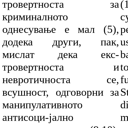
тровертноста за
(
криминалното
c
однесување е мал (5),
p
додека други, пак,
u
мислат дека екс-
b
тровертноста и
t
невротичноста се,
f
всушност, одговорни за
S
манипулативното
d
антисоци-јално
m