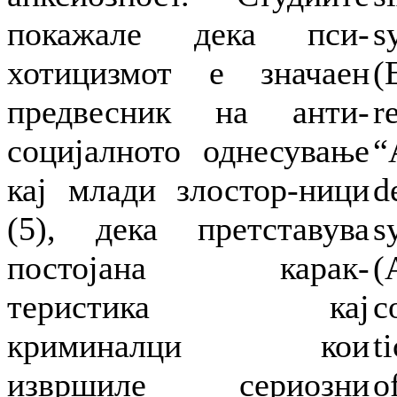
покажале дека пси-
s
хотицизмот е значаен
(
предвесник на анти-
r
социјалното однесување
“
кај млади злостор-ници
d
(5), дека претставува
s
постојана карак-
(
теристика кај
c
криминалци кои
t
извршиле сериозни
o