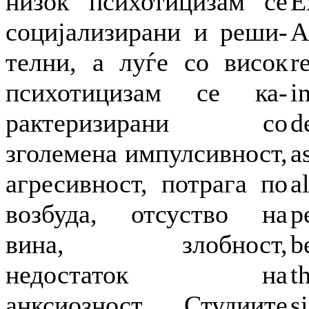
низок психотицизам се
E
социјализирани и реши-
A
телни, а луѓе со висок
r
психотицизам се ка-
i
рактеризирани со
d
зголемена импулсивност,
a
агресивност, потрага по
a
возбуда, отсуство на
p
вина, злобност,
b
недостаток на
t
анксиозност. Студиите
s