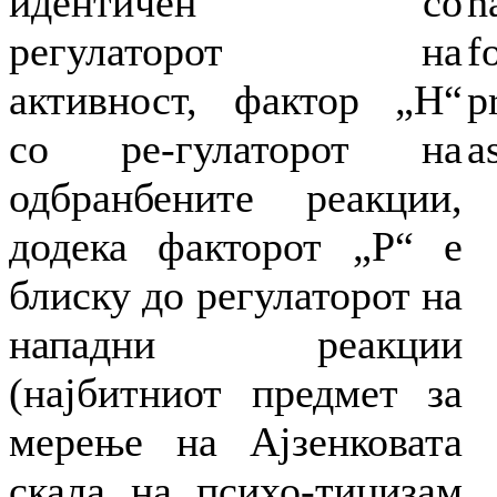
идентичен со
h
регулаторот на
f
активност, фактор „Н“
p
со ре-гулаторот на
a
одбранбените реакции,
додека факторот „P“ e
блиску до регулаторот на
нападни реакции
(најбитниот предмет за
мерење на Ајзенковата
скала на психо-тицизам