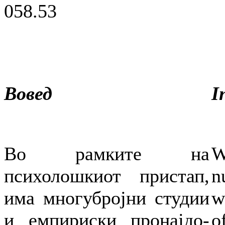
058.53
Вовед
I
Во рамките на
W
психолошкиот пристап,
n
има многубројни студии
w
и емпириски пронајдо-
o