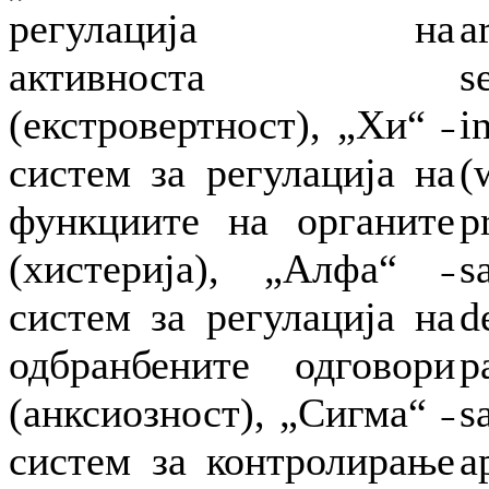
регулација на
a
активноста
s
(екстровертност), „Хи“ ˗
i
систем за регулација на
(
функциите на органите
p
(хистерија), „Алфа“ ˗
s
систем за регулација на
d
одбранбените одговори
p
(анксиозност), „Сигма“ ˗
s
систем за контролирање
a