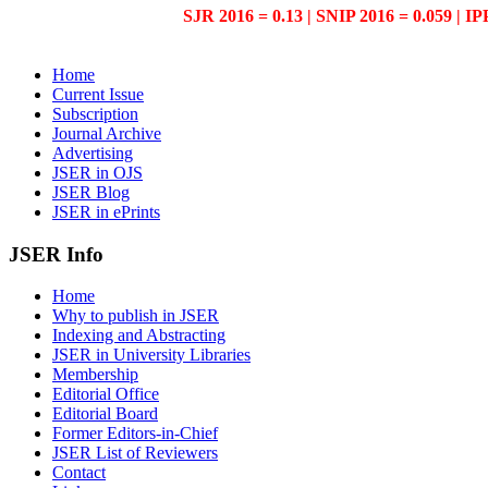
SJR 2016 = 0.13 | SNIP 2016 = 0.059 | IP
Home
Current Issue
Subscription
Journal Archive
Advertising
JSER in OJS
JSER Blog
JSER in ePrints
JSER Info
Home
Why to publish in JSER
Indexing and Abstracting
JSER in University Libraries
Membership
Editorial Office
Editorial Board
Former Editors-in-Chief
JSER List of Reviewers
Contact