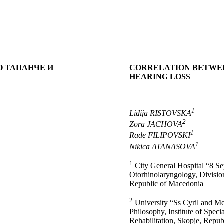
 ТАПАНЧЕ И
CORRELATION BETWE
HEARING LOSS
1
Lidija RISTOVSKA
2
Zora JACHOVA
1
Rade FILIPOVSKI
1
Nikica ATANASOVA
1
City General Hospital “8 S
Otorhinolaryngology, Divisio
Republic of Macedonia
2
University “Ss Cyril and Me
Philosophy, Institute of Spec
Rehabilitation, Skopje, Repu