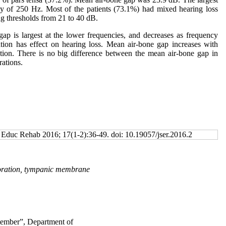
y of 250 Hz. Most of the patients (73.1%) had mixed hearing loss
g thresholds from 21 to 40 dB.
p is largest at the lower frequencies, and decreases as frequency
ration has effect on hearing loss. Mean air-bone gap increases with
ration. There is no big difference between the mean air-bone gap in
rations.
 Educ Rehab 2016; 17(1-2):36-49. doi: 10.19057/jser.2016.2
foration, tympanic membrane
tember”, Department of