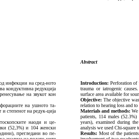
Abstract
од инфекции на сред-ното
Introduction:
Perforation of 
ува кондуктивна редукција
trauma or iatrogenic causes
пренесување на звукот кон
surface area available for sou
Objective:
The objective was 
рфорациите на ушното та-
relation to hearing loss and t
т и степенот на редук-ција
Materials and methods:
We a
patients, 114 males (52.3%)
тоскопските наоди и це-
years), examined during the
шки (52,3%) и 104 женски
analysis we used Chi-square te
одини), прегледани во пе-
Results:
Most of the patients
ка анализа на подато-ците
involvement of two quadrants