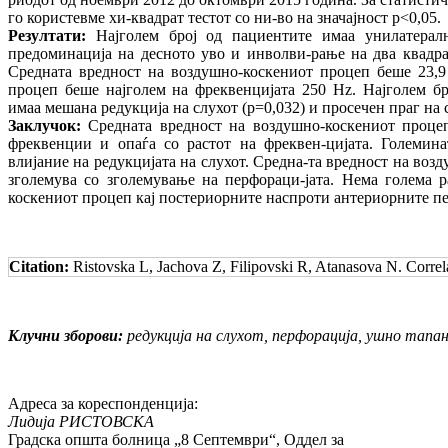
го користевме хи-квадрат тестот со ни-во на значајност p<0,05.
Резултати:
Најголем број од пациентите имаа унилатерал
предоминација на десното уво и инволви-рање на два квадран
Средната вредност на воздушно-коскениот процеп беше 23,9
процеп беше најголем на фреквенцијата 250 Hz. Најголем бр
имаа мешана редукција на слухот (p=0,032) и просечен праг на с
Заклучок:
Средната вредност на воздушно-коскениот процеп
фреквенции и опаѓа со растот на фреквен-цијата. Големина
влијание на редукцијата на слухот. Средна-та вредност на воз
зголемува со зголемување на перфораци-јата. Нема голема 
коскениот процеп кај постериорните наспроти антериорните п
Citation:
Ristovska L, Jachova Z, Filipovski R, Atanasova N. Correl
Клучни зборови:
редукција на слухот, перфорација, ушно тапа
Адреса за кореспонденција:
Лидија РИСТОВСКА
Градска општа болница „8 Септември“, Оддел за