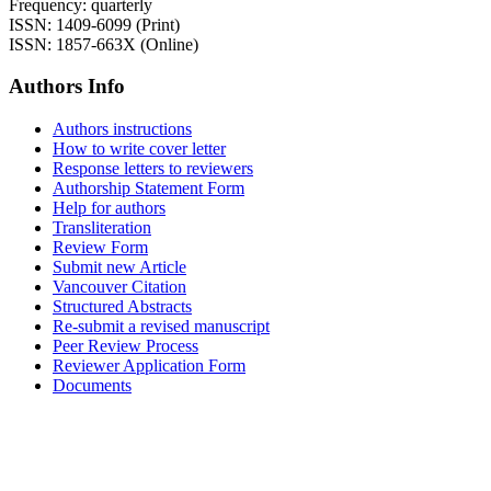
Frequency: quarterly
ISSN: 1409-6099 (Print)
ISSN: 1857-663X (Online)
Authors Info
Authors instructions
How to write cover letter
Response letters to reviewers
Authorship Statement Form
Help for authors
Transliteration
Review Form
Submit new Article
Vancouver Citation
Structured Abstracts
Re-submit a revised manuscript
Peer Review Process
Reviewer Application Form
Documents