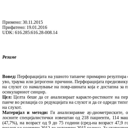
Примено: 30.11.2015
Прифатено: 19.01.2016
UDK: 616.285:616.28-008.14
Резиме
Вовед:
Перфорацијата на ушното тапанче примарно резултира 
уво, траума или јатрогени причини. Перфорацијата предизвик
на слухот со намалување на повр-шината која е достапна за 
осикуларниот синџир.
Цел:
Целта беше да се анализираат каракте-ристиките на пе
панче во релација со редукцијата на слухот и да се одреди типо
на слухот.
Материјал и методи:
Ги анализиравме ау-диометриските, о
лосните специјалистички извештаи од 218 пациенти, 114 ма
(47,7%), на возраст од 9 до 75 години (сред-на возраст 47,9 г
риодот од ноември 2012 до октомври 2015 година. За статистич