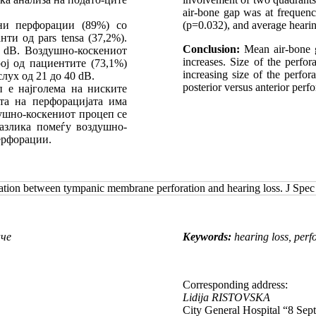
air-bone gap was at frequenc
ни перфорации (89%) со
(p=0.032), and average hearin
ти од pars tensa (37,2%).
Conclusion:
Mean air-bone ga
 dB. Воздушно-коскениот
increases. Size of the perfo
ој од пациентите (73,1%)
increasing size of the perfo
лух од 21 до 40 dB.
posterior versus anterior perfo
 е најголема на ниските
та на перфорацијата има
душно-коскениот процеп се
разлика помеѓу воздушно-
ерфорации.
ation between tympanic membrane perforation and hearing loss. J Spec
нче
Keywords:
hearing loss, per
Corresponding address:
Lidija RISTOVSKA
City General Hospital “8 Sep