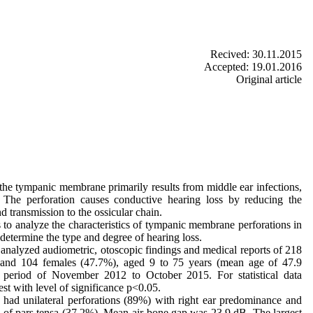
Recived: 30.11.2015
Accepted: 19.01.2016
Original article
the tympanic membrane primarily results from middle ear infections,
. The perforation causes conductive hearing loss by reducing the
nd transmission to the ossicular chain.
to analyze the characteristics of tympanic membrane perforations in
o determine the type and degree of hearing loss.
nalyzed audiometric, otoscopic findings and medical reports of 218
 and 104 females (47.7%), aged 9 to 75 years (mean age of 47.9
 period of November 2012 to October 2015. For statistical data
st with level of significance p<0.05.
 had unilateral perforations (89%) with right ear predominance and
 of pars tensa (37.2%). Mean air-bone gap was 23.9 dB. The largest