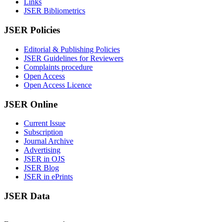
Links
JSER Bibliometrics
JSER Policies
Editorial & Publishing Policies
JSER Guidelines for Reviewers
Complaints procedure
Open Access
Open Access Licence
JSER Online
Current Issue
Subscription
Journal Archive
Advertising
JSER in OJS
JSER Blog
JSER in ePrints
JSER Data