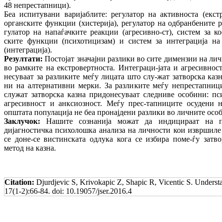
48 непрестапници).
Беа испитувани варијаблите: регулатор на активноста (екстр
органските функции (хистерија), регулатор на одбранбените р
гулатор на напаѓачките реакции (агресивно-ст), систем за к
ските функции (психотицизам) и систем за интеграција на
(интеграција).
Резултати:
Постојат значајни разлики во сите димензии на лич
во рамките на екстровертноста. Интеграци-јата и агресивнос
несуваат за разликите меѓу лицата што слу-жат затворска каз
ни на алтернативни мерки. За разликите меѓу непрестапниц
служат затворска казна придонесуваат следниве особини: пси
агресивност и анксиозност. Меѓу прес-тапниците осудени 
општата популација не беа пронајдени разлики во личните осо
Заклучок:
Нашите сознанија можат да индицираат на по
дијагностичка психолошка анализа на личности кои извршиле
се доне-се вистинската одлука кога се избира поме-ѓу затв
метод на казна.
Citation:
Djurdjevic S, Krivokapic Z, Shapic R, Vicentic S. Underst
17(1-2):66-84. doi: 10.19057/jser.2016.4