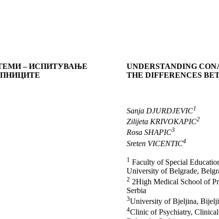
ТЕМИ – ИСПИТУВАЊЕ
UNDERSTANDING CONA
АПНИЦИТЕ
THE DIFFERENCES BE
1
Sanja DJURDJEVIC
2
Zilijeta KRIVOKAPIC
3
Rosa SHAPIС
4
Sreten VICENTIC
1
Faculty of Special Education
University of Belgrade, Belgr
2
2High Medical School of Pro
Serbia
3
University of Bjeljina, Bije
4
Clinic of Psychiatry, Clinica