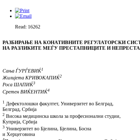
Read: 16262
РАЗБИРАЊЕ НА КОНАТИВНИТЕ РЕГУЛАТОРСКИ СИС
НА РАЗЛИКИТЕ МЕЃУ ПРЕСТАПНИЦИТЕ И НЕПРЕСТ
1
Сања ЃУРЃЕВИЌ
2
Жилијета КРИВОКАПИЌ
3
Роса ШАПИЌ
4
Сретен ВИЌЕНТИЌ
1
Дефектолошки факултет, Универзитет во Белград,
Белград, Србија
2
Висока медицинска школа за професионални студии,
Ќуприја, Србија
3
Универзитет во Бјелина, Бјелина, Босна
и Херцеговина
4