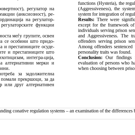
functions (Hysteria), the regu
овертност), регулатор на
(Aggressiveness), the system
еакции (анксиозност), ре-
system for integration of regul
оординација на регулатор-
Results:
There were signific
 регулаторските функции
except for the framework of 
individuals serving prison sen
носта меѓу групите, освен
and Aggressiveness. The tra
та се особини што придо-
offenders serving prison sen
на и престапниците осуде-
Among offenders sentenced to
ите и престапниците што
personality traits was found.
хотицизам, интегра-ција,
Conclusion:
Our findings m
на алтернативни мерки и
evaluation of persons who ha
бини.
when choosing between prison
треба за задолжителна
 помали прекршоци, за да
ор или друг алтернативен
anding conative regulation systems – an examination of the difference