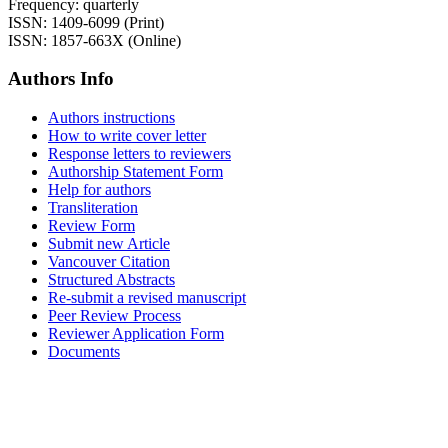
Frequency: quarterly
ISSN: 1409-6099 (Print)
ISSN: 1857-663X (Online)
Authors Info
Authors instructions
How to write cover letter
Response letters to reviewers
Authorship Statement Form
Help for authors
Transliteration
Review Form
Submit new Article
Vancouver Citation
Structured Abstracts
Re-submit a revised manuscript
Peer Review Process
Reviewer Application Form
Documents