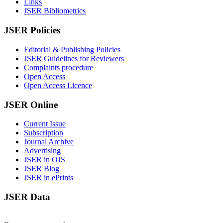
Links
JSER Bibliometrics
JSER Policies
Editorial & Publishing Policies
JSER Guidelines for Reviewers
Complaints procedure
Open Access
Open Access Licence
JSER Online
Current Issue
Subscription
Journal Archive
Advertising
JSER in OJS
JSER Blog
JSER in ePrints
JSER Data