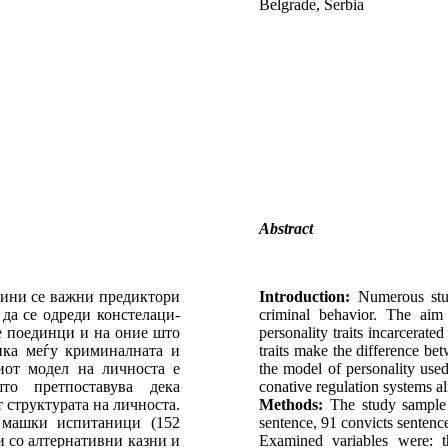
Belgrade, Serbia
Abstract
бини се важни предиктори
Introduction:
Numerous studi
да се одреди констелаци-
criminal behavior. The aim 
те поединци и на оние што
personality traits incarcerate
ика меѓу криминалната и
traits make the difference bet
иот модел на личноста е
the model of personality use
то претпоставува дека
conative regulation systems al
 структурата на личноста.
Methods:
The study sample 
машки испитаници (152
sentence, 91 convicts sentence
и со алтернативни казни и
Examined variables were: th