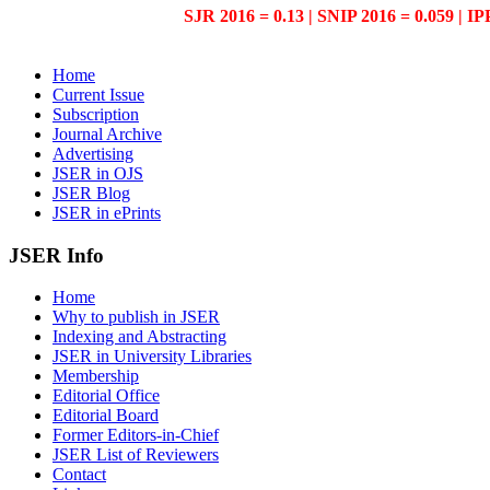
SJR 2016 = 0.13 | SNIP 2016 = 0.059 | IP
Home
Current Issue
Subscription
Journal Archive
Advertising
JSER in OJS
JSER Blog
JSER in ePrints
JSER Info
Home
Why to publish in JSER
Indexing and Abstracting
JSER in University Libraries
Membership
Editorial Office
Editorial Board
Former Editors-in-Chief
JSER List of Reviewers
Contact