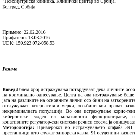
Психијатриска клиника, Клинички центар во Србија,
Белград, Србија
Примено: 22.02.2016
Прифатено: 13.03.2016
UDK: 159.923.072-058.53
Резиме
Вовед:
Голем број истражувања потврдуваат дека личните осо
на криминално однесување. Целта на ова ис-тражување беше 
јата на разликите на основните лични осо-бини на затворени
отслужуваат алтернативни мерки, осо-бини кои прават разл
некриминалната популација. Во ова истражување корис-тен
кибернетски модел на конативното функционирање, ш
конативните регулатор-ски системи речиси сосема ја опишуваат
Методологија:
Примерокот во истражувањето опфаќа 391 
престапници што служат затворска казна, 91 осуденици казнет