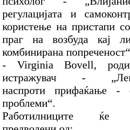
психолог - „Влијан
регулацијата и самоконтр
користење на пристапи со
праг на возбуда кај л
комбинирана попреченост“
- Virginia Bovell, род
истражувач - „Лек
наспроти прифаќање - 
проблеми“.
Работилниците ќе 
предводени од: