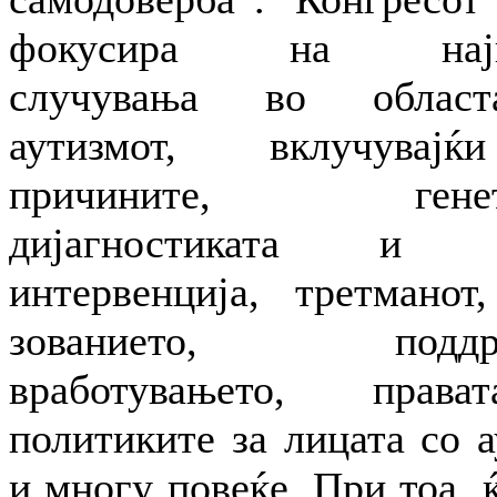
фокусира на најн
случувања во облас
аутизмот, вклучувај
причините, генети
дијагностиката и р
интервенција, третманот,
зованието, поддрш
вработувањето, прав
политиките за лицата со 
и многу повеќе. При тоа, 