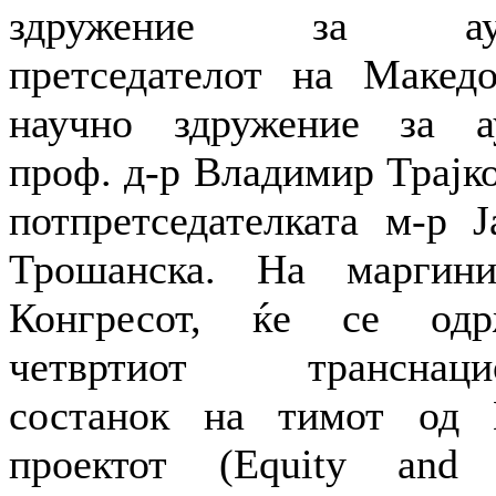
здружение за аут
претседателот на Македо
научно здружение за а
проф. д-р Владимир Трајк
потпретседателката м-р Ј
Трошанска. На маргин
Конгресот, ќе се од
четвртиот транснацио
состанок на тимот од 
проектот (Equity and 