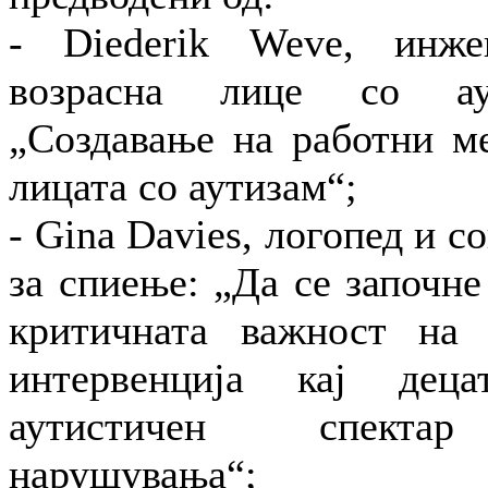
- Diederik Weve, инж
возрасна лице со аут
„Создавање на работни ме
лицата со аутизам“;
- Gina Davies, логопед и с
за спиење: „Да се започне
критичната важност на 
интервенција кај дец
аутистичен спект
нарушувања“;