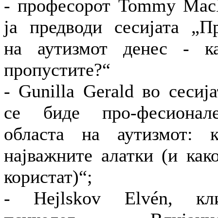
- професорот Тоmmy Mac
ја предводи сесијата „Пр
на аутизмот денес - к
пропустите?“
- Gunilla Gerald во сесиј
се биде про-фесионал
областа на аутизмот: 
најважните алатки (и как
користат)“;
- Hejlskov Elvén, кл