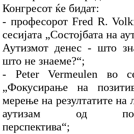
Конгресот ќе бидат:
- професорот Fred R. Vol
сесијата „Состојбата на ау
Аутизмот денес - што зн
што не знаеме?“;
- Peter Vermeulen во се
„Фокусирање на позитив
мерење на резултатите на 
аутизам од поин
перспектива“;