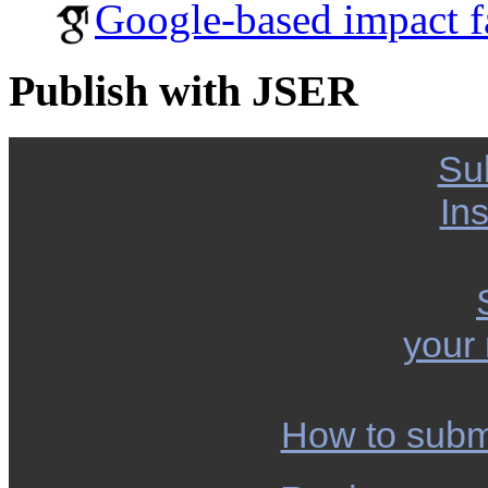
Google-based impact f
Publish with JSER
Su
Ins
your
How to subm