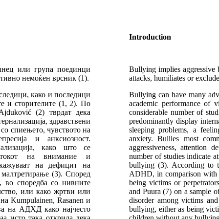
Introduction
динец или група поединци
Bullying implies aggressive 
тивно немоќен врсник (1).
attacks, humiliates or exclude
следици, како и последици
Bullying can have many adver
 и сторителите (1, 2). По
academic performance of vic
Ajduković (2) тврдат дека
considerable number of studi
ернализација, здравствени
predominantly display intern
со спиењето, чувството на
sleeping problems, a feelin
епресија и анксиозност.
anxiety. Bullies most com
ализација, како што се
aggressiveness, attention de
татокот на внимание и
number of studies indicate at
укажуваат на дефицит на
bullying (3). According to t
малтретирање (3). Според
ADHD, in comparison with the
, во споредба со нивните
being victims or perpetrato
лство, или како жртви или
and Puura (7) on a sample 
 на Kumpulainen, Rasanen и
disorder among victims and 
ва на АДХД како најчесто
bullying, either as being vic
а исто така открила дека
children without any bullyin