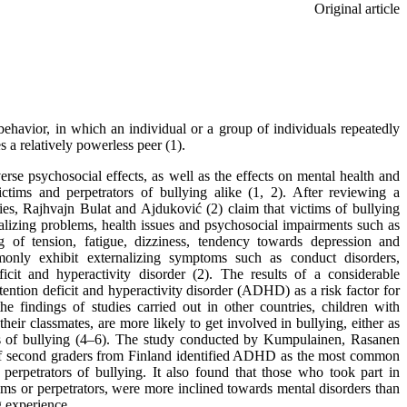
Original article
behavior, in which an individual or a group of individuals repeatedly
s a relatively powerless peer (1).
se psychosocial effects, as well as the effects on mental health and
tims and perpetrators of bullying alike (1, 2). After reviewing a
es, Rajhvajn Bulat and Ajduković (2) claim that victims of bullying
alizing problems, health issues and psychosocial impairments such as
g of tension, fatigue, dizziness, tendency towards depression and
monly exhibit externalizing symptoms such as conduct disorders,
ficit and hyperactivity disorder (2). The results of a considerable
tention deficit and hyperactivity disorder (ADHD) as a risk factor for
he findings of studies carried out in other countries, children with
ir classmates, are more likely to get involved in bullying, either as
rs of bullying (4–6). The study conducted by Kumpulainen, Rasanen
of second graders from Finland identified ADHD as the most common
perpetrators of bullying. It also found that those who took part in
tims or perpetrators, were more inclined towards mental disorders than
g experience.