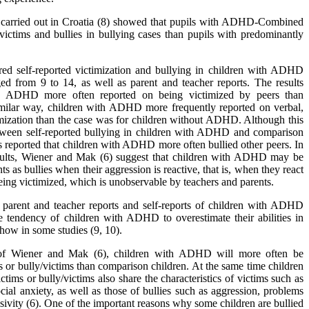
dy carried out in Croatia (8) showed that pupils with ADHD-Combined
ictims and bullies in bullying cases than pupils with predominantly
d self-reported victimization and bullying in children with ADHD
ed from 9 to 14, as well as parent and teacher reports. The results
ith ADHD more often reported on being victimized by peers than
imilar way, children with ADHD more frequently reported on verbal,
mization than the case was for children without ADHD. Although this
etween self-reported bullying in children with ADHD and comparison
rs reported that children with ADHD more often bullied other peers. In
esults, Wiener and Mak (6) suggest that children with ADHD may be
s as bullies when their aggression is reactive, that is, when they react
eing victimized, which is unobservable by teachers and parents.
parent and teacher reports and self-reports of children with ADHD
e tendency of children with ADHD to overestimate their abilities in
 show in some studies (9, 10).
 of Wiener and Mak (6), children with ADHD will more often be
es or bully/victims than comparison children. At the same time children
ctims or bully/victims also share the characteristics of victims such as
ocial anxiety, as well as those of bullies such as aggression, problems
sivity (6). One of the important reasons why some children are bullied