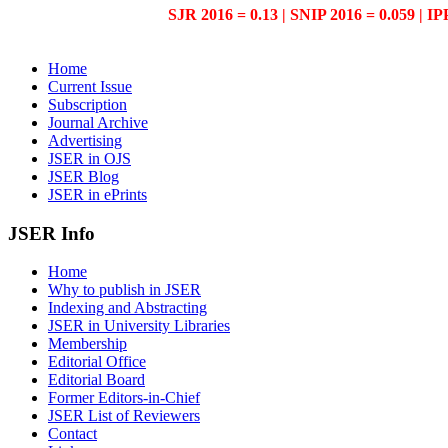
SJR 2016 = 0.13 | SNIP 2016 = 0.059 | IP
Home
Current Issue
Subscription
Journal Archive
Advertising
JSER in OJS
JSER Blog
JSER in ePrints
JSER Info
Home
Why to publish in JSER
Indexing and Abstracting
JSER in University Libraries
Membership
Editorial Office
Editorial Board
Former Editors-in-Chief
JSER List of Reviewers
Contact