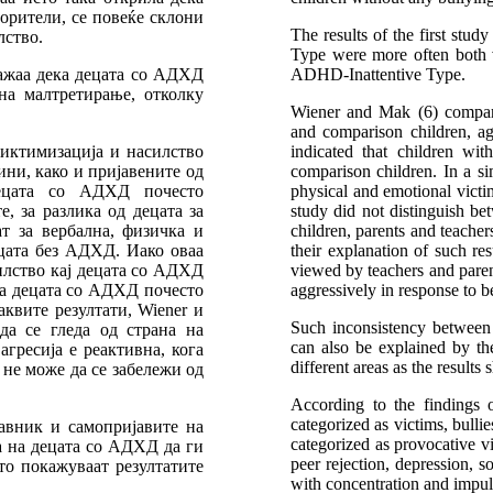
орители, се повеќе склони
The results of the first stu
лство.
Type were more often both v
кажаа дека децата со АДХД
ADHD-Inattentive Type.
на малтретирање, отколку
Wiener and Mak (6) compare
and comparison children, ag
виктимизација и насилство
indicated that children w
ини, како и пријавените од
comparison children. In a s
децата со АДХД почесто
physical and emotional victi
е, за разлика од децата за
study did not distinguish b
т за вербална, физичка и
children, parents and teache
цата без АДХД. Иако оваа
their explanation of such r
илство кај децата со АДХД
viewed by teachers and parent
ека децата со АДХД почесто
aggressively in response to b
квите резултати, Wiener и
Such inconsistency between 
а се гледа од страна на
can also be explained by th
гресија е реактивна, кога
different areas as the results
 не може да се забележи од
According to the findings
categorized as victims, bulli
авник и самопријавите на
categorized as provocative vi
а на децата со АДХД да ги
peer rejection, depression, s
то покажуваат резултатите
with concentration and impul