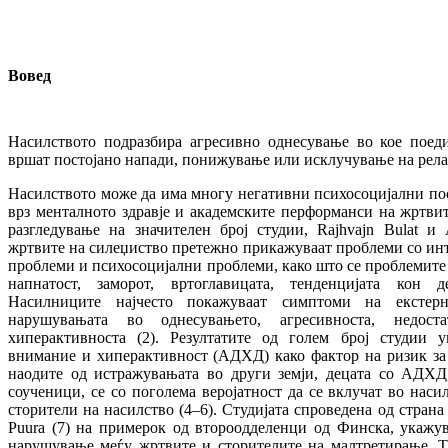
Вовед
Насилството подразбира агресивно однесување во кое пое
вршат постојано напади, понижување или исклучување на рела
Насилството може да има многу негативни психосоцијални по
врз менталното здравје и академските перформанси на жртвите
разгледување на значителен број студии, Rajhvajn Bulat и 
жртвите на силеџиство претежно прикажуваат проблеми со инт
проблеми и психосоцијални проблеми, како што се проблемите 
напнатост, заморот, вртоглавицата, тенденцијата кон д
Насилниците најчесто покажуваат симптоми на екстерн
нарушувањата во однесувањето, агресивноста, недос
хиперактивноста (2). Резултатите од голем број студии 
внимание и хиперактивност (АДХД) како фактор на ризик за 
наодите од истражувањата во други земји, децата со АДХД
соученици, се со поголема веројатност да се вклучат во наси
сторители на насилство (4–6). Студијата спроведена од страна
Puura (7) на примерок од второодделенци од Финска, укажу
нарушување меѓу жртвите и сторителите на малтретирање. Та