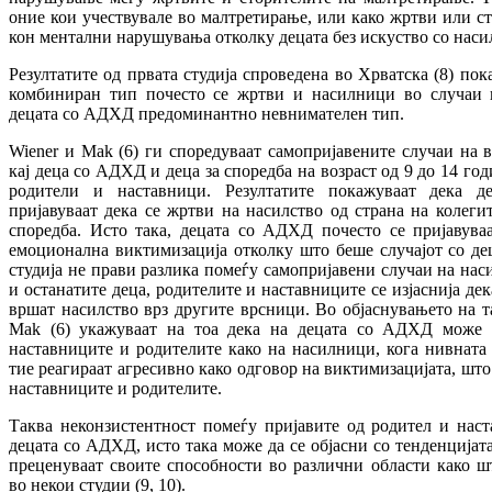
оние кои учествувале во малтретирање, или како жртви или ст
кон ментални нарушувања отколку децата без искуство со наси
Резултатите од првата студија спроведена во Хрватска (8) по
комбиниран тип почесто се жртви и насилници во случаи 
децата со АДХД предоминантно невнимателен тип.
Wiener и Mak (6) ги споредуваат самопријавените случаи на 
кај деца со АДХД и деца за споредба на возраст од 9 до 14 год
родители и наставници. Резултатите покажуваат дека 
пријавуваат дека се жртви на насилство од страна на колегит
споредба. Исто така, децата со АДХД почесто се пријавуваа
емоционална виктимизација отколку што беше случајот со де
студија не прави разлика помеѓу самопријавени случаи на нас
и останатите деца, родителите и наставниците се изјаснија д
вршат насилство врз другите врсници. Во објаснувањето на та
Mak (6) укажуваат на тоа дека на децата со АДХД може д
наставниците и родителите како на насилници, кога нивната а
тие реагираат агресивно како одговор на виктимизацијата, што
наставниците и родителите.
Tаква неконзистентност помеѓу пријавите од родител и наст
децата со АДХД, исто така може да се објасни со тенденцијат
преценуваат своите способности во различни области како ш
во некои студии (9, 10).