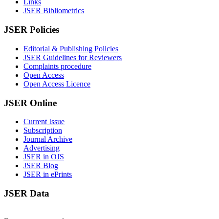
Links
JSER Bibliometrics
JSER Policies
Editorial & Publishing Policies
JSER Guidelines for Reviewers
Complaints procedure
Open Access
Open Access Licence
JSER Online
Current Issue
Subscription
Journal Archive
Advertising
JSER in OJS
JSER Blog
JSER in ePrints
JSER Data