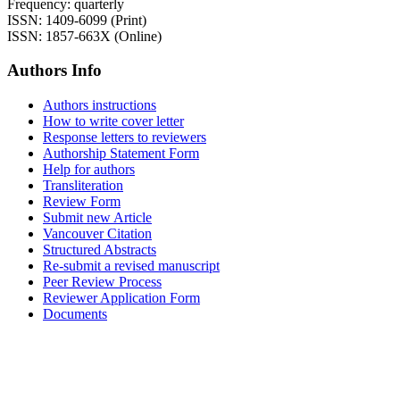
Frequency: quarterly
ISSN: 1409-6099 (Print)
ISSN: 1857-663X (Online)
Authors Info
Authors instructions
How to write cover letter
Response letters to reviewers
Authorship Statement Form
Help for authors
Transliteration
Review Form
Submit new Article
Vancouver Citation
Structured Abstracts
Re-submit a revised manuscript
Peer Review Process
Reviewer Application Form
Documents