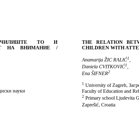
УЧИЛИШТЕ ТО И
THE RELATION BET
Т НА ВНИМАНИЕ /
CHILDREN WITH ATTE
1
Anamarija ŽIC RALIĆ
,
1
Daniela CVITKOVIĆ
,
2
Ena ŠIFNER
1
University of Zagreb, Заг
циски науки
Faculty of Education and Reh
2
Primary school Ljudevita G
Zaprešić, Croatia