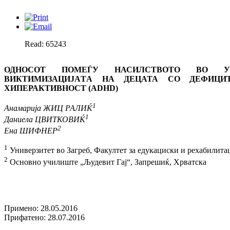
Read: 65243
ОДНОСОТ ПОМЕЃУ НАСИЛСТВОТО ВО 
ВИКТИМИЗАЦИЈАTА НА ДЕЦАТА СО ДЕФИЦИ
ХИПЕРАКТИВНОСТ (ADHD)
1
Анамарија ЖИЦ РАЛИЌ
1
Даниела ЦВИТКОВИЌ
2
Ена ШИФНЕР
1
Универзитет во Загреб, Факултет за едукациски и рехабилита
2
Основно училиште „Људевит Гај“, Запрешиќ, Хрватска
Примено: 28.05.2016
Прифатено: 28.07.2016