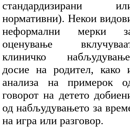
стандардизирани ил
нормативни). Некои видов
неформални мерки з
оценување вклучуваа
клиничко набљудување
досие на родител, како 
анализа на примерок о
говорот на детето добиен
од набљудувањето за врем
на игра или разговор.