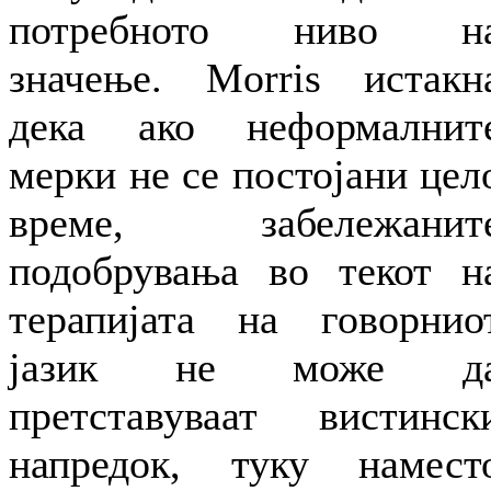
потребното ниво н
значење. Morris истакн
дека ако неформалнит
мерки не се постојани цел
време, забележанит
подобрувања во текот н
терапијата на говорнио
јазик не може д
претставуваат вистинск
напредок, туку намест