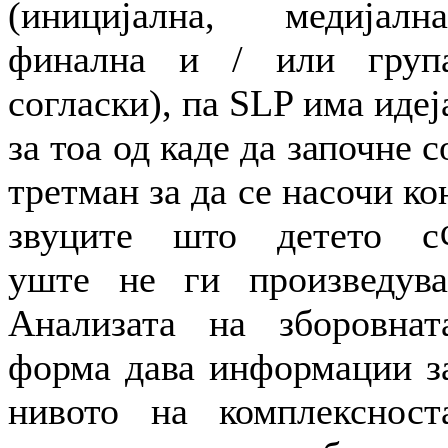
(иницијална, медијална
финална и / или груп
согласки), па SLP има идеј
за тоа од каде да започне с
третман за да се насочи ко
звуците што детето с
уште не ги произведува
Анализата на зборовнат
форма дава информации з
нивото на комплексност