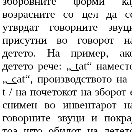
зборовните форми ка
возрасните со цел да с
утврдат говорните звуц
присутни во говорот н
детето. На пример, ак
детето рече: „
t
at“ намест
„
c
at“, производството на 
t / на почетокот на зборот 
снимен во инвентарот н
говорните звуци и покра
тоа што обидот на детет