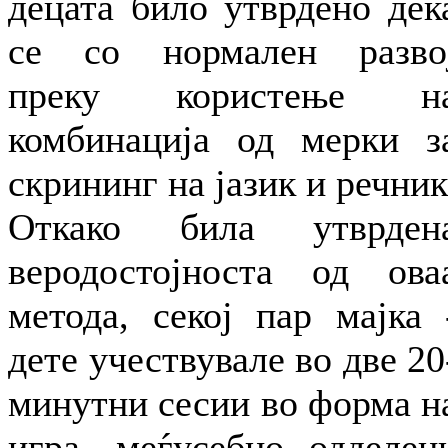
децата било утврдено дек
се со нормален разво
преку користење н
комбинација од мерки з
скрининг на јазик и речник
Откако била утврден
веродостојноста од ова
метода, секој пар мајка 
дете учествувале во две 20
минутни сесии во форма н
игра, меѓусебно одделен