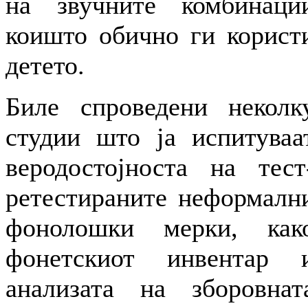
на звучните комбинаци
коишто обично ги корист
детето.
Биле спроведени неколк
студии што ја испитуваа
веродостојноста на тест
ретестираните неформалн
фонолошки мерки, как
фонетскиот инвентар 
анализата на зборовнат