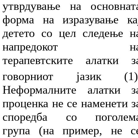
утврдување на основнат
форма на изразување ка
детето со цел следење н
напредокот н
терапевтските алатки з
говорниот јазик (1)
Неформалните алатки з
проценка не се наменети з
споредба со поголем
група (на пример, не с