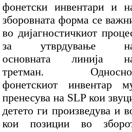
фонетски инвентари и н
зборовната форма се важн
во дијагностичкиот проце
за утврдување н
основната линија н
третман. Односно
фонетскиот инвентар м
пренесува на SLP кои звуц
детето ги произведува и в
кои позиции во зборо