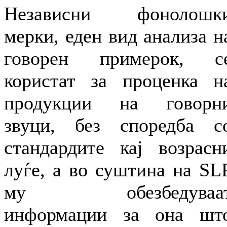
Независни фонолошк
мерки, еден вид анализа н
говорен примерок, с
користат за проценка н
продукции на говорн
звуци, без споредба с
стандардите кај возрасн
луѓе, а во суштина на SL
му обезбедуваа
информации за она шт