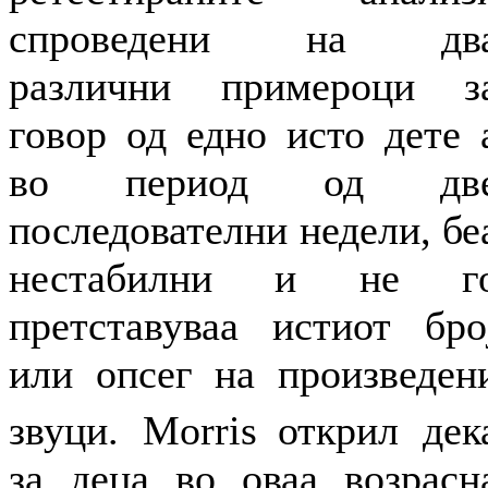
спроведени на дв
различни примероци з
говор од едно исто дете 
во период од дв
последователни недели, бе
нестабилни и не г
претставуваа истиот бро
или опсег на произведен
звуци. Morris
открил дек
за деца во оваа возрасн