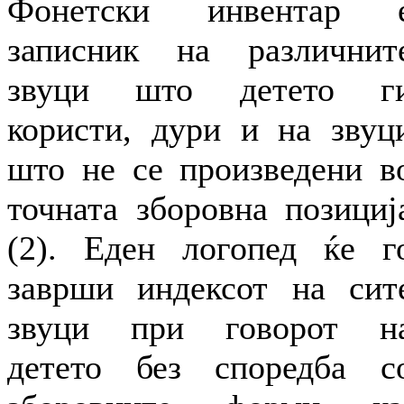
Фонетски инвентар 
записник на различнит
звуци што детето г
користи, дури и на звуц
што не се произведени в
точната зборовна позициј
(2). Еден логопед ќе г
заврши индексот на сит
звуци при говорот н
детето без споредба с