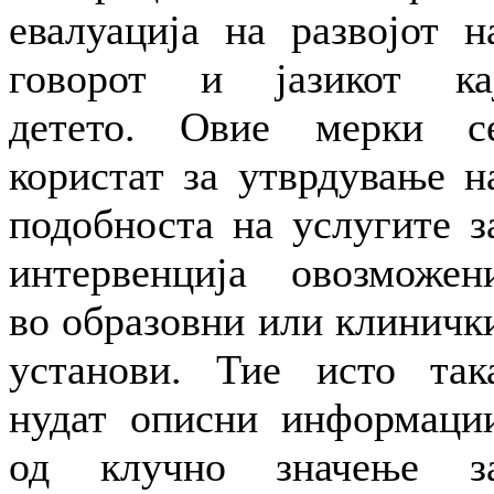
евалуација на развојот н
говорот и јазикот ка
детето. Овие мерки с
користат за утврдување н
подобноста на услугите з
интервенција овозможен
во образовни или клиничк
установи. Тие исто так
нудат описни информаци
од клучно значење з