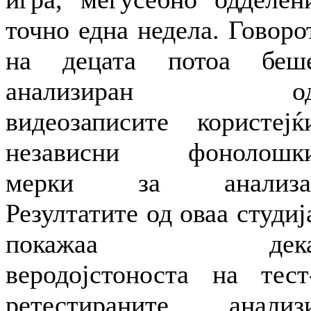
точно една недела. Говоро
на децата потоа беш
анализиран о
видеозаписите користејќ
независни фонолошк
мерки за анализа
Резултатите од оваа студиј
покажаа дек
веродојстоноста на тест
ретестираните анализ