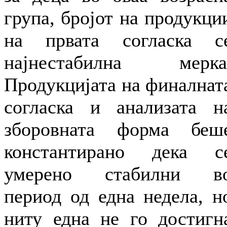
група, бројот на продукци
на првата согласка с
најнестабилна мерка
Продукцијата на финалнат
согласка и анализата н
зборовната форма беш
константирано дека с
умерено стабилни в
период од една недела, н
ниту една не го достигн