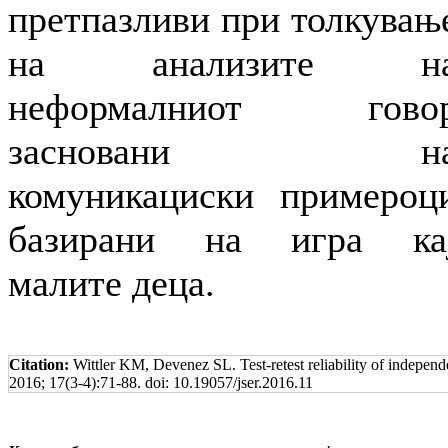
претпазливи при толкувањ
на анализите н
неформалниот гово
засновани н
комуникациски примероц
базирани на игра ка
малите деца.
Citation:
Wittler KM, Devenez SL. Test-retest reliability of independ
2016; 17(3-4):71-88. doi: 10.19057/jser.2016.11