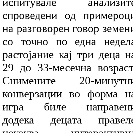
испитувале анализит
спроведени од примероц
на разговорен говор земен
со точно по една недел
растојание кај три деца н
29 до 33-месечна возраст
Снимените 20-минутн
конверзации во форма н
игра биле направен
додека децата правел
некаква интерактивн