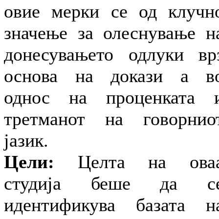
овие мерки се од клучн
значење за олеснување н
донесувањето одлуки вр
основа на докази а в
однос на проценката 
третманот на говорнио
јазик.
Цели:
Целта на ова
студија беше да с
идентификува базата н