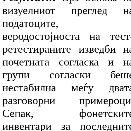
визуелниот преглед н
податоците,
веродостојноста на тест
ретестираните изведби н
почетната согласка и н
групи согласки беш
нестабилна меѓу дват
разговорни примероци
Сепак, фонетскит
инвентари за последнит