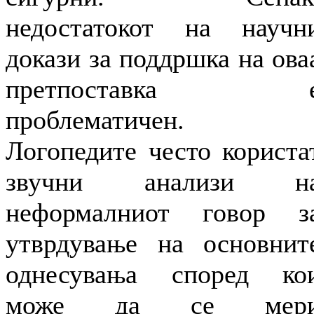
недостатокот на научн
докази за поддршка на ова
претпоставка 
проблематичен.
Логопедите често користа
звучни анализи н
неформалниот говор з
утврдување на основнит
однесувања според ко
може да се мер