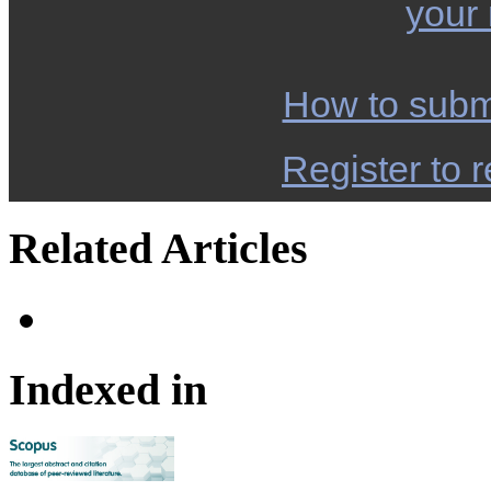
your
How to subm
Register to r
Related Articles
Indexed in