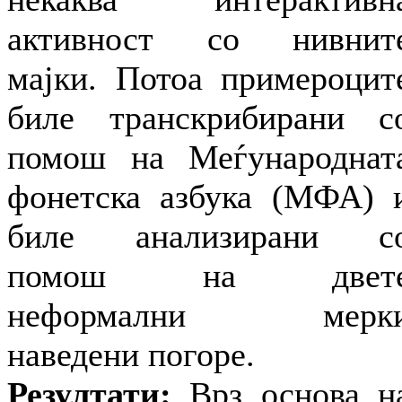
активност со нивнит
мајки. Потоа примероцит
биле транскрибирани с
помош на Меѓународнат
фонетска азбука (МФА) 
биле анализирани с
помош на двет
неформални мерк
наведени погоре.
Резултати:
Врз основа н