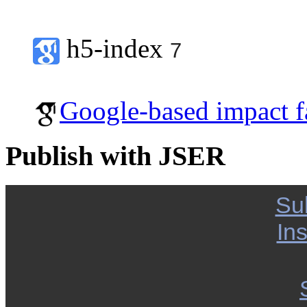
h5-index
7
Google-based impact f
Publish with JSER
Su
Ins