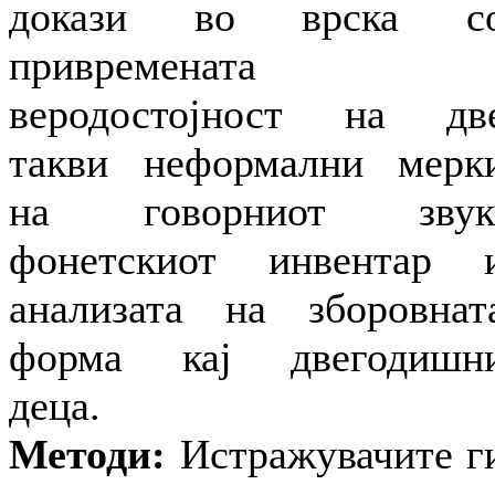
докази во врска с
привремената
веродостојност на дв
такви неформални мерк
на говорниот звук
фонетскиот инвентар 
анализата на зборовнат
форма кај двегодишн
деца.
Методи:
Истражувачите г