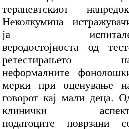
терапевтскиот напредок
Неколкумина истражувач
ја испитал
веродостојноста од тест
ретестирањето н
неформалните фонолошк
мерки при оценување н
говорот кај мали деца. О
клинички аспект
податоците поврзани с