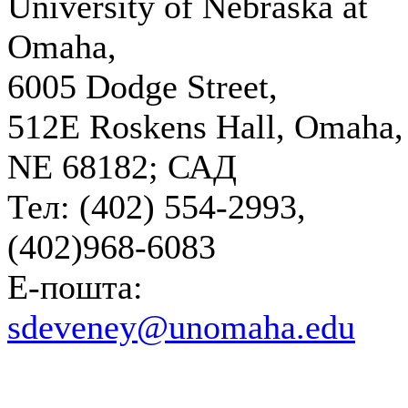
University of Nebraska at
Omaha,
6005 Dodge Street,
512E Roskens Hall, Omaha,
NE 68182; САД
Тел: (402) 554-2993,
(402)968-6083
Е-пошта:
sdeveney@unomaha.edu