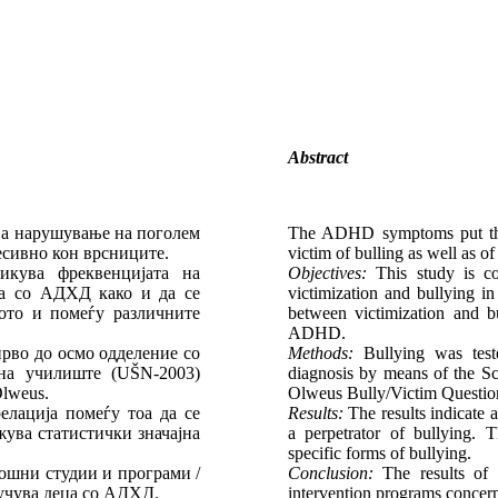
Abstract
ва нарушување на поголем
The ADHD symptoms put the c
ресивно кон врсниците.
victim of bulling as well as o
икува фреквенцијата на
Objectives:
This study is co
та со АДХД како и да се
victimization and bullying i
ото и помеѓу различните
between victimization and bu
ADHD.
прво до осмо одделение со
Methods:
Bullying was test
на училиште (UŠN-2003)
diagnosis by means of the Sc
lweus.
Olweus Bully/Victim Questio
елација помеѓу тоа да се
Results:
The results indicate a
жува статистички значајна
a perpetrator of bullying. T
specific forms of bullying.
мошни студии и програми /
Conclusion:
The results of t
лучува деца со АДХД.
intervention programs concer