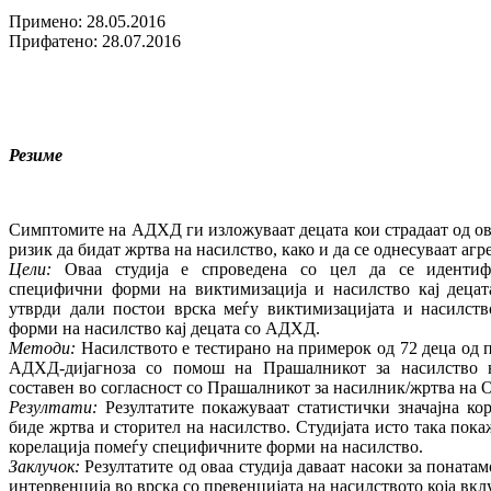
Примено: 28.05.2016
Прифатено: 28.07.2016
Резиме
Симптомите на АДХД ги изложуваат децата кои страдаат од о
ризик да бидат жртва на насилство, како и да се однесуваат аг
Цели:
Оваа студија е спроведена со цел да се идентиф
специфични форми на виктимизација и насилство кај деца
утврди дали постои врска меѓу виктимизацијата и насилств
форми на насилство кај децата со АДХД.
Методи:
Насилството е тестирано на примерок од 72 деца од 
АДХД-дијагноза со помош на Прашалникот за насилство 
составен во согласност со Прашалникот за насилник/жртва на O
Резултати:
Резултатите покажуваат статистички значајна кор
биде жртва и сторител на насилство. Студијата исто така пока
корелација помеѓу специфичните форми на насилство.
Заклучок:
Резултатите од оваа студија даваат насоки за поната
интервенција во врска со превенцијата на насилството која вк