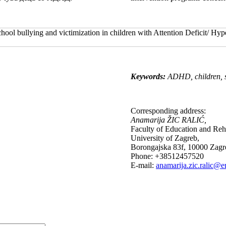
chool bullying and victimization in children with Attention Deficit/ 
Keywords:
ADHD, children, sc
Corresponding address:
Anamarija ŽIC RALIĆ,
Faculty of Education and Reha
University of Zagreb,
Borongajska 83f, 10000 Zagre
Phone: +38512457520
Е-mail:
anamarija.zic.ralic@er