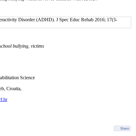
Hyperactivity Disorder (ADHD). J Spec Educ Rehab 2016; 17(3-
hool bullying, victims
bilitation Science
b, Croatia,
f.hr
Share