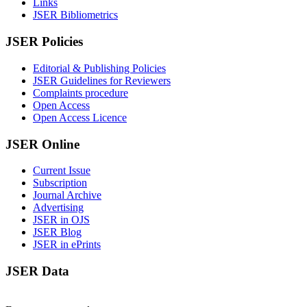
Links
JSER Bibliometrics
JSER Policies
Editorial & Publishing Policies
JSER Guidelines for Reviewers
Complaints procedure
Open Access
Open Access Licence
JSER Online
Current Issue
Subscription
Journal Archive
Advertising
JSER in OJS
JSER Blog
JSER in ePrints
JSER Data