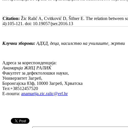
Citation:
Žic Ralić A, Cvitković D, Šifner E. The relation between s
4):105-121. doi: 10.19057/jser.2016.13
Клучни зборови:
АДХД, деца, насилство на училиште, жртви
Адреса за кореспонденција:
Анамарија ЖИЦ РАЛИЌ
Факултет за дефектолошки науки,
Универзитет Загреб,
Боронгајска 83ф, 10000 Загреб, Хрватска
Тел:+38512457520
Е-пошта:
anamarija.zic.ralic@erf.hr