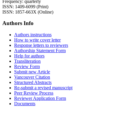
Frequency: quarterly
ISSN: 1409-6099 (Print)
ISSN: 1857-663X (Online)
Authors Info
Authors instructions
How to write cover letter
Response letters to reviewers
Authorship Statement Form
Help for authors
Transliteration
Review Form
Submit new Article
Vancouver Citation
Structured Abstracts
Re-submit a revised manuscript
Peer Review Process
Reviewer Application Form
Documents