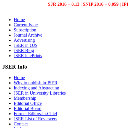
SJR 2016 = 0.13 | SNIP 2016 = 0.059 | IP
Home
Current Issue
Subscription
Journal Archive
Advertising
JSER in OJS
JSER Blog
JSER in ePrints
JSER Info
Home
Why to publish in JSER
Indexing and Abstracting
JSER in University Libraries
Membership
Editorial Office
Editorial Board
Former Editors-in-Chief
JSER List of Reviewers
Contact