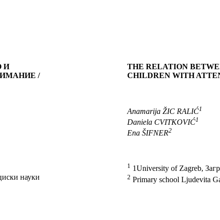
 И
THE RELATION BETWE
ИМАНИЕ /
CHILDREN WITH ATTEN
1
Anamarija ŽIC RALIĆ
1
Daniela CVITKOVIĆ
2
Ena ŠIFNER
1
1University of Zagreb, Загр
циски науки
2
Primary school Ljudevita Ga