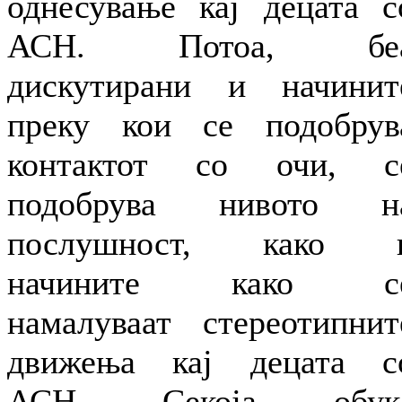
однесување кај децата с
АСН. Потоа, бе
дискутирани и начинит
преку кои се подобрув
контактот со очи, с
подобрува нивото н
послушност, како 
начините како с
намалуваат стереотипнит
движења кај децата с
АСН. Секоја обук