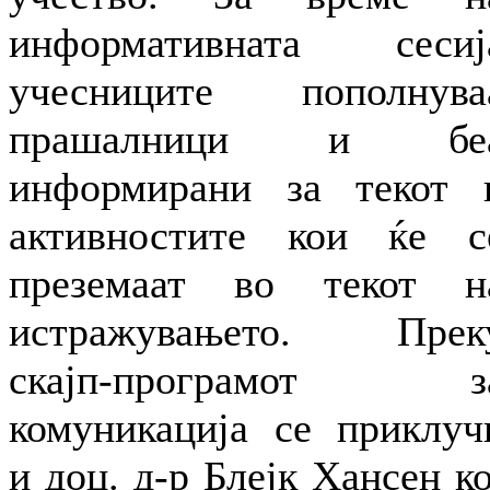
информативната сесиј
учесниците пополнува
прашалници и бе
информирани за текот 
активностите кои ќе с
преземаат во текот н
истражувањето. Прек
скајп-програмот з
комуникација се приклуч
и доц. д-р Блејк Хансен ко