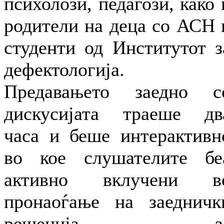
психолози, педагози, како 
родители на деца со АСН 
студенти од Институтот з
дефектологија.
Предавањето заедно с
дискусијата траеше дв
часа и беше интерактивн
во кое слушателите бе
активно вклучени в
пронаоѓање на заедничк
решенија з