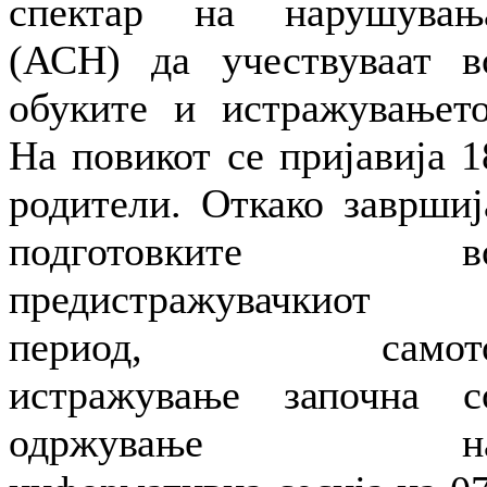
спектар на нарушувањ
(АСН) да учествуваат в
обуките и истражувањето
На повикот се пријавија 1
родители. Откако завршиј
подготовките в
предистражувачкиот
период, самот
истражување започна с
одржување н