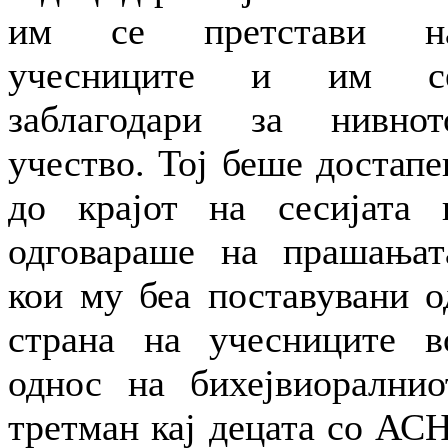
им се претстави н
учесниците и им с
заблагодари за нивнот
учество. Тој беше достапе
до крајот на сесијата 
одговараше на прашањат
кои му беа поставувани о
страна на учесниците в
однос на бихејвиоралнио
третман кај децата со АСН