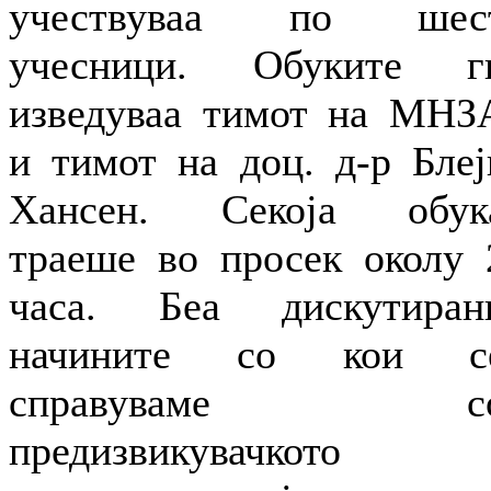
учествуваа по шес
учесници. Обуките г
изведуваа тимот на МНЗ
и тимот на доц. д-р Блеј
Хансен. Секоја обук
траеше во просек околу 
часа. Беа дискутиран
начините со кои с
справуваме с
предизвикувачкото