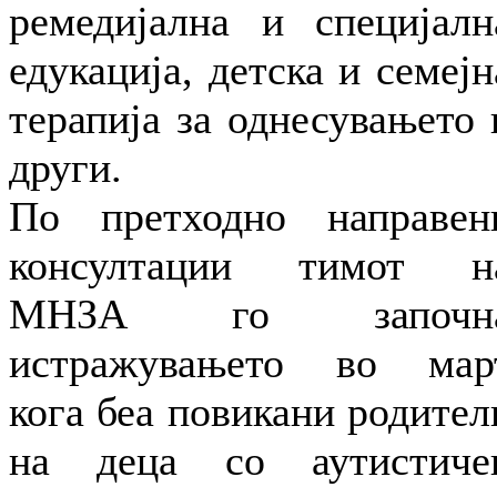
ремедијална и специјалн
едукација, детска и семејн
терапија за однесувањето 
други.
По претходно направен
консултации тимот н
МНЗА го започн
истражувањето во мар
кога беа повикани родител
на деца со аутистиче