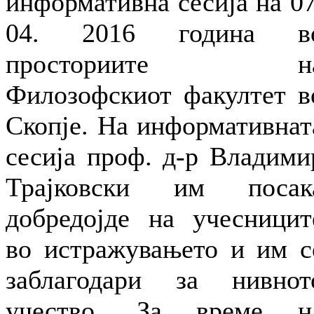
информативна сесија на 07
04. 2016 година в
просториите н
Филозофскиот факултет в
Скопје. На информативнат
сесија проф. д-р Владими
Трајковски им посак
добредојде на учесницит
во истражувањето и им с
заблагодари за нивнот
учество. За време н