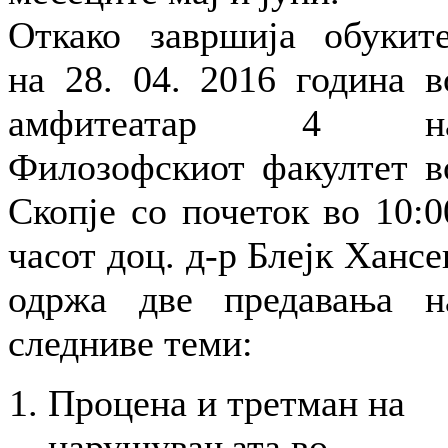
Откако завршија обуките
на 28. 04. 2016 година в
амфитеатар 4 н
Филозофскиот факултет в
Скопје со почеток во 10:0
часот доц. д-р Блејк Хансе
одржа две предавања н
следниве теми:
Процена и третман на
нарушувањата во