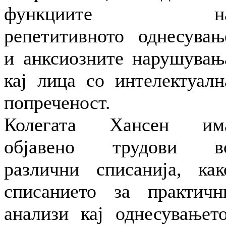
функциите н
репетитивното однесувањ
и анксиозните нарушувањ
кај лица со интелектуалн
попреченост.
Колегата Хансен им
објавено трудови в
различни списанија, как
списанието за практичн
анализи кај однесувањето