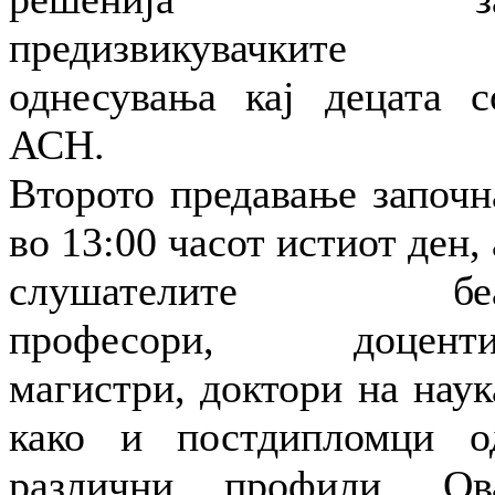
предизвикувачките
однесувања кај децата с
АСН.
Второто предавање започн
во 13:00 часот истиот ден, 
слушателите бе
професори, доценти
магистри, доктори на наук
како и постдипломци о
различни профили. Ов