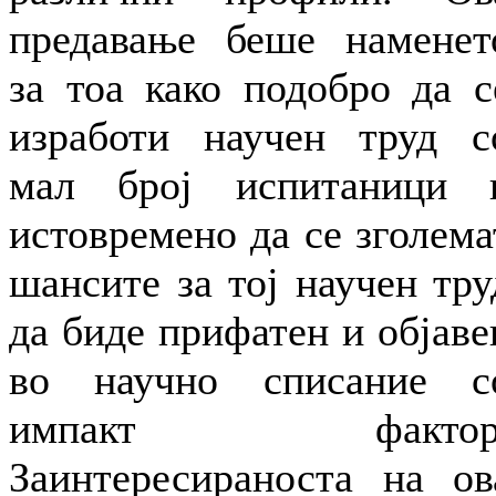
предавање беше наменет
за тоа како подобро да с
изработи научен труд с
мал број испитаници 
истовремено да се зголема
шансите за тој научен тру
да биде прифатен и објаве
во научно списание с
импакт фактор
Заинтересираноста на ов