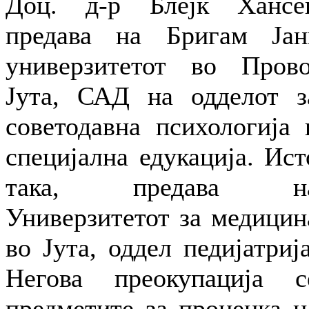
Доц. д-р Блејк Хансе
предава на Бригам Јан
универзитетот во Прово
Јута, САД на одделот з
советодавна психологија 
специјална едукација. Ист
така, предава н
Универзитетот за медицин
во Јута, оддел педијатрија
Негова преокупација с
предметите за проценка н