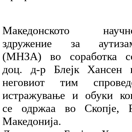
Македонското научн
здружение за аутиза
(МНЗА) во соработка с
доц. д-р Блејк Хансен 
неговиот тим спровед
истражување и обуки ко
се одржаа во Скопје, Р
Македонија.