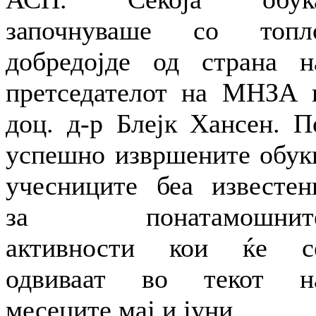
започнуваше со топл
добредојде од страна н
претседателот на МНЗА 
доц. д-р Блејк Хансен. П
успешно извршените обук
учесниците беа известен
за понатамошнит
активности кои ќе с
одвиваат во текот н
месеците мај и јуни.