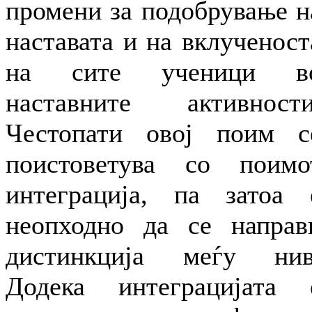
промени за подобрување н
наставата и на вклученост
на сите ученици в
наставните активности
Честопати овој поим с
поистоветува со поимо
интеграција, па затоа 
неопходно да се направ
дистинкција меѓу нив
Додека интеграцијата 