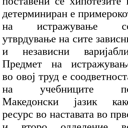
поставени се хипотезите 
детерминиран е примероко
на истражување с
утврдување на сите зависн
и независни варијабли
Предмет на истражувањ
во овој труд е соодветност
на учебниците п
Македонски јазик как
ресурс во наставата во прв
и второ одделение в