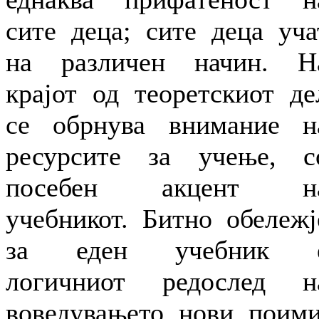
сите деца; сите деца уча
на различен начин. Н
крајот од теоретскиот де
се обрнува внимание н
ресурсите за учење, с
посебен акцент н
учебникот. Битно обележј
за еден учебник 
логичниот редослед н
воведувањето нови поими