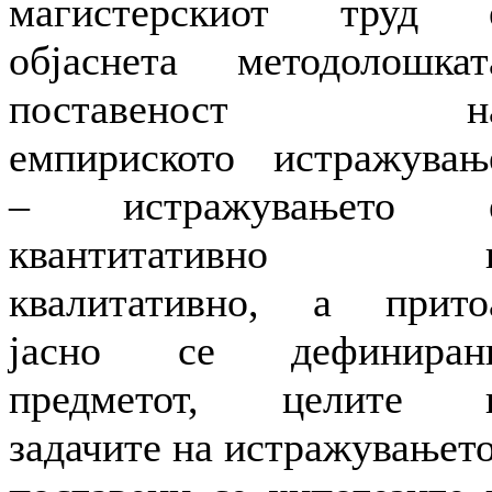
магистерскиот труд 
објаснета методолошкат
поставеност н
емпириското истражувањ
– истражувањето 
квантитативно 
квалитативно, a прито
јасно се дефиниран
предметот, целите 
задачите на истражувањето