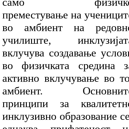
само физичк
преместување на ученицит
во амбиент на редовн
училиште, инклузијат
вклучува создавање услов
во физичката средина з
активно вклучување во то
амбиент. Основнит
принципи за квалитетн
инклузивно образование се
еднаква прифатеност н