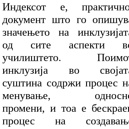
Индексот е, практично
документ што го опишув
значењето на инклузијат
од сите аспекти в
училиштето. Поимо
инклузија во својат
суштина содржи процес н
менување, односн
промени, и тоа е бескрае
процес на создавањ