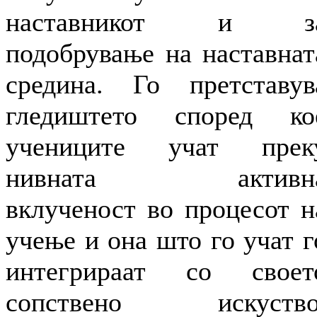
наставникот и з
подобрување на наставнат
средина. Го претставув
гледиштето според ко
учениците учат прек
нивната активн
вклученост во процесот н
учење и она што го учат г
интегрираат со своет
сопствено искуство