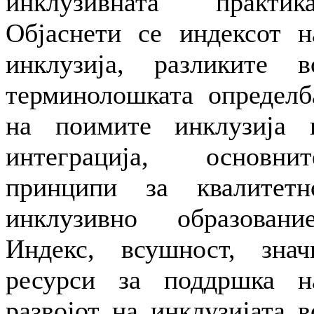
инклузивната практика
Објаснети се индексот н
инклузија, разликите в
терминолошката определб
на поимите инклузија 
интеграција, основнит
принципи за квалитетн
инклузивно образование
Индекс, всушност, знач
ресурси за поддршка н
развојот на инклузијата в