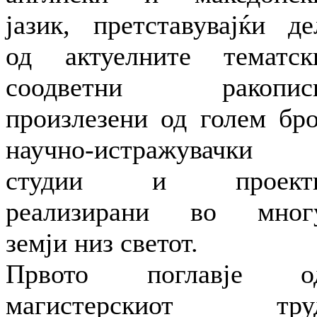
јазик, претставувајќи де
од актуелните тематск
соодветни ракопис
произлезени од голем бро
научно-истражувачки
студии и проект
реализирани во мног
земји низ светот.
Првото поглавје о
магистерскиот тру