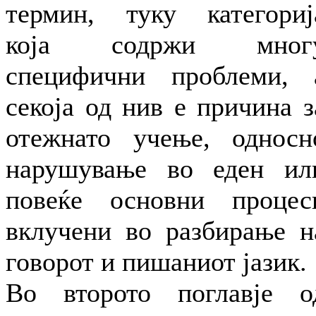
термин, туку категориј
која содржи мног
специфични проблеми, 
секоја од нив е причина з
отежнато учење, односн
нарушување во еден ил
повеќе основни процес
вклучени во разбирање н
говорот и пишаниот јазик.
Во второто поглавје о