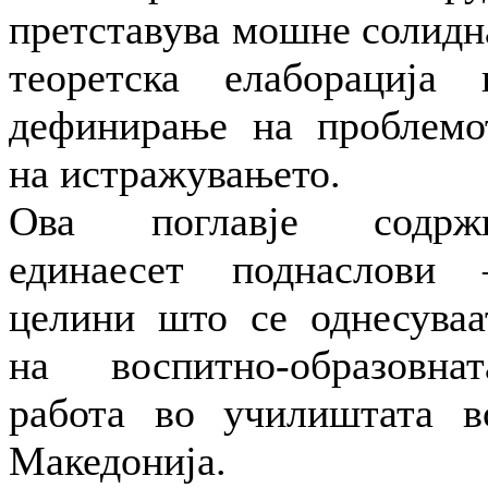
претставува мошне солидн
теоретска елаборација 
дефинирање на проблемо
на истражувањето.
Ова поглавје содрж
единаесет поднаслови 
целини што се однесуваа
на воспитно-образовнат
работа во училиштата в
Македонија.