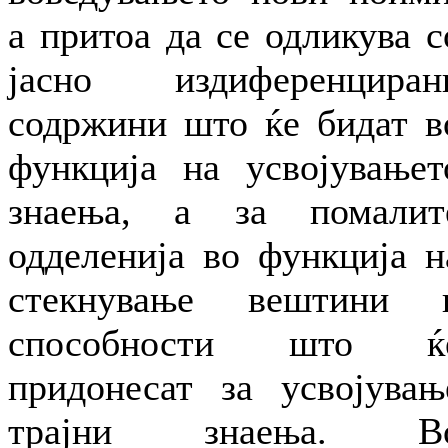
а притоа да се одликува с
јасно издиференциран
содржини што ќе бидат в
функција на усвојувањет
знаења, а за помалит
одделенија во функција н
стекнување вештини 
способности што ќ
придонесат за усвојувањ
трајни знаења. В