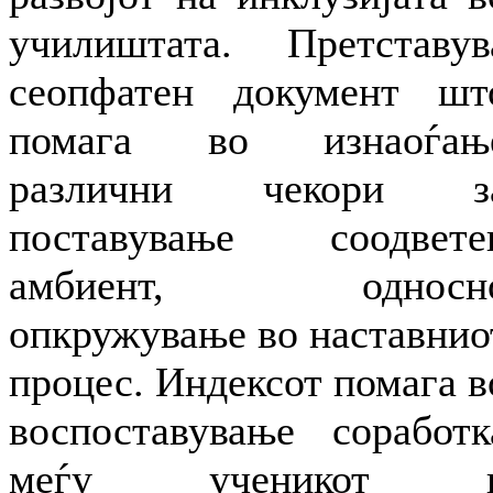
училиштата. Претставув
сеопфатен документ шт
помага во изнаоѓањ
различни чекори з
поставување соодвете
амбиент, односн
опкружување во наставнио
процес. Индексот помага в
воспоставување соработк
меѓу ученикот 