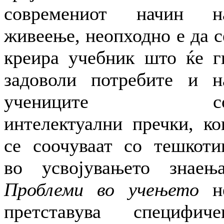
современиот начин н
живеење, неопходно е да с
креира учебник што ќе г
задоволи потребите и н
учениците с
интелектуални пречки, ко
се соочуваат со тешкоти
во усвојувањето знаења
Проблеми во учењето
н
претставува специфиче