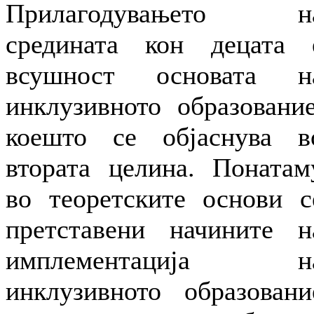
Прилагодувањето н
средината кон децата 
всушност основата н
инклузивното образование
коешто се објаснува в
втората целина. Понатам
во теоретските основи с
претставени начините н
имплементација н
инклузивното образовани