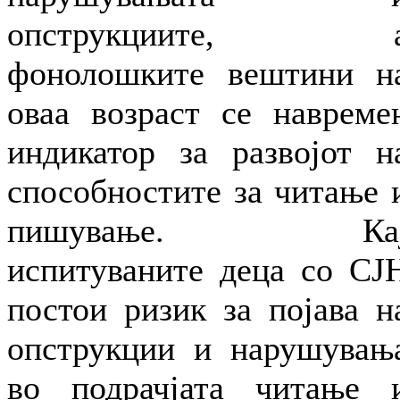
опструкциите, 
фонолошките вештини н
оваа возраст се навреме
индикатор за развојот н
способностите за читање 
пишување. Ка
испитуваните деца со СЈ
постои ризик за појава н
опструкции и нарушувањ
во подрачјата читање 