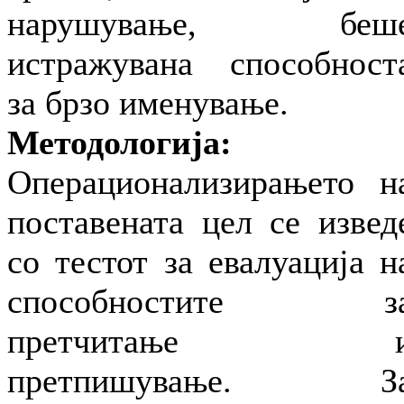
нарушување, беш
истражувана способност
за брзо именување.
Методологија:
Операционализирањето н
поставената цел се извед
со тестот за евалуација н
способностите з
претчитање 
претпишување. З