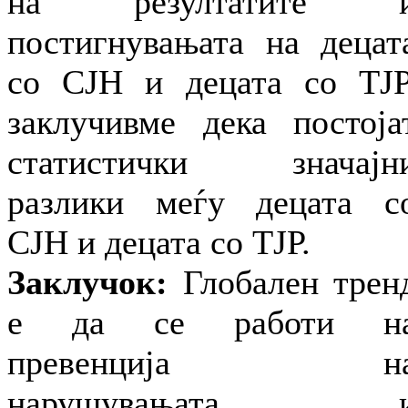
на резултатите 
постигнувањата на децат
со СЈН и децата со ТЈР
заклучивме дека постоја
статистички значајн
разлики меѓу децата с
СЈН и децата со ТЈР.
Заклучок:
Глобален трен
е да се работи н
превенција н
нарушувањата 