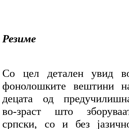
Резиме
Со цел детален увид в
фонолошките вештини н
децата од предучилишн
во-зраст што зборуваа
српски, со и без јазичн