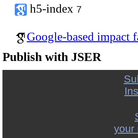
h5-index
7
Google-based impact f
Publish with JSER
Su
Ins
your