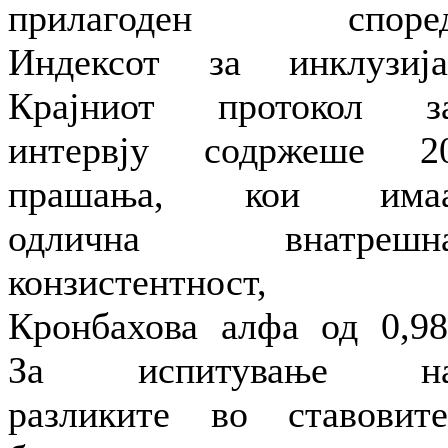
прилагоден споре
Индексот за инклузија
Крајниот протокол з
интервју содржеше 2
прашања, кои има
одлична внатрешн
конзистентност,
Кронбахова алфа од 0,98
За испитување н
разликите во ставовите