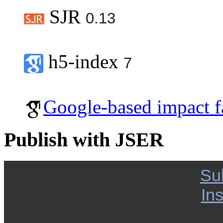
SJR
0.13
h5-index
7
Google-based impact f
Publish with JSER
Su
Ins