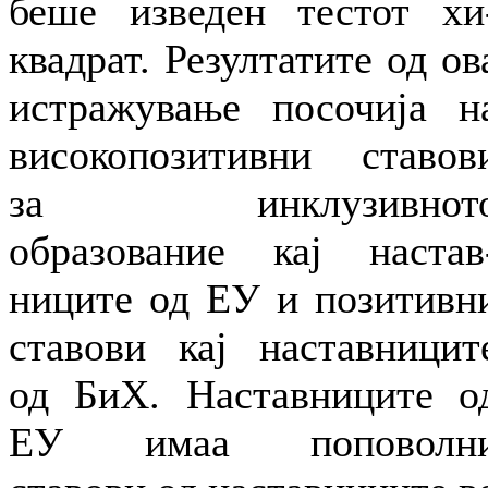
беше изведен тестот хи
квадрат. Резултатите од ов
истражување посочија н
високопозитивни ставов
за инклузивнот
образование кај настав
ниците од ЕУ и позитивн
ставови кај наставницит
од БиХ. Наставниците о
ЕУ имаа поповолн