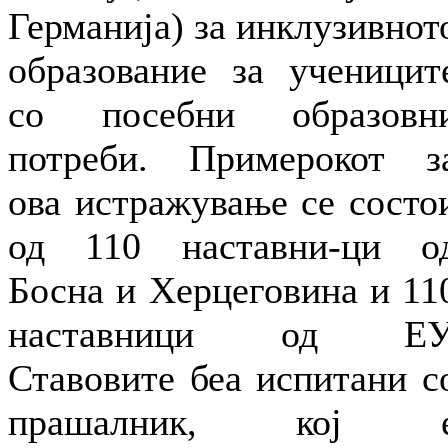
Германија) за инклузивнот
образование за ученицит
со посебни образовн
потреби. Примерокот з
ова истражување се состо
од 110 наставни-ци о
Босна и Херцеговина и 11
наставници од ЕУ
Ставовите беа испитани с
прашалник, кој 