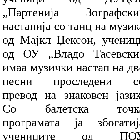
„Партенија Зографски
настапија со танц на музик
од Мајкл Џексон, учениц
од ОУ „Владо Тасевски
имаа музички настап на дв
песни проследени с
превод на знаковен јазик
Со балетска точк
програмата ја збогатиј
учениците од ПО