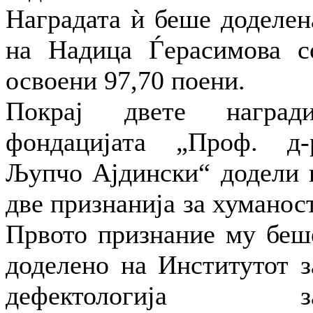
Наградата ѝ беше доделен
на Надица Ѓерасимова с
освоени 97,70 поени.
Покрај двете награди
фондацијата „Проф. д-
Љупчо Ајдински“ додели 
две признанија за хуманост
Првото признание му беш
доделено на Институтот з
дефектологија з