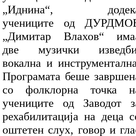
„Иднина“, додек
учениците од ДУРДМО
„Димитар Влахов“ има
две музички изведби
вокална и инструментална
Програмата беше завршен
со фолклорна точка н
учениците од Заводот з
рехабилитација на деца с
оштетен слух, говор и гла