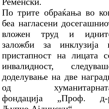
Ременски.
По трите обраќања во ко
беа нагласени досегашнио
вложен труд и иднит
заложби за инклузија 
пристапност на лицата с
инвалидност, следуваш
доделување на две наград
од хуманитарнат
фондација „Проф. д-
Љупчо Ајдински“.