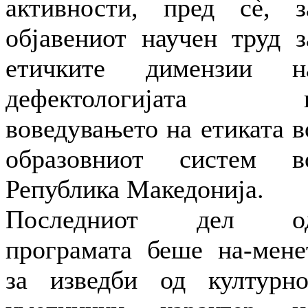
активности, пред сѐ, з
објавениот научен труд з
етичките димензии н
дефектологијата 
воведувањето на етиката в
образовниот систем в
Република Македонија.
Последниот дел о
програмата беше на-мене
за изведби од културно