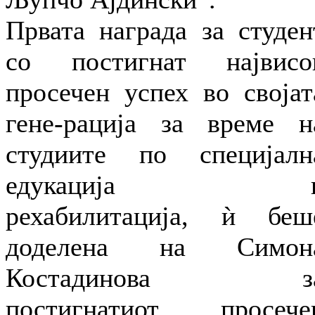
Првата награда за студен
со постигнат највисо
просечен успех во својат
гене-рација за време н
студиите по специјалн
едукација 
рехабилитација, ѝ беш
доделена на Симон
Костадинова з
постигнатиот просече