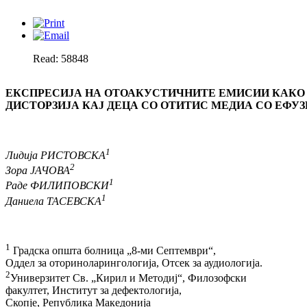
Read: 58848
ЕКСПРЕСИЈА НА ОТОАКУСТИЧНИТЕ ЕМИСИИ КАКО
ДИСТОРЗИЈА КАЈ ДЕЦА СО ОТИТИС МЕДИА СО ЕФУЗ
1
Лидија РИСТОВСКА
2
Зора ЈАЧОВА
1
Раде ФИЛИПОВСКИ
1
Даниела ТАСЕВСКА
1
Градска општа болница „8-ми Септември“,
Оддел за оториноларингологија, Отсек за аудиологија.
2
Универзитет Св. „Кирил и Методиј“, Филозофски
факултет, Институт за дефектологија,
Скопје, Република Македонија