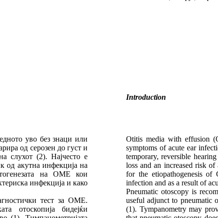
Introduction
едното уво без знаци или
Otitis media with effusion (
рира од серозен до густ и
symptoms of acute ear infect
а слухот (2). Најчесто е
temporary, reversible hearing
ик од акутна инфекција на
loss and an increased risk of
атогенезата на ОМЕ кои
for the etiopathogenesis of 
ктериска инфекција и како
infection and as a result of acu
Pneumatic otoscopy is recom
агностички тест за ОМЕ.
useful adjunct to pneumatic o
ата отоскопија бидејќи
(1). Tympanometry may provid
во (1). Тимпанометријата
that pneumatic otoscopy does 