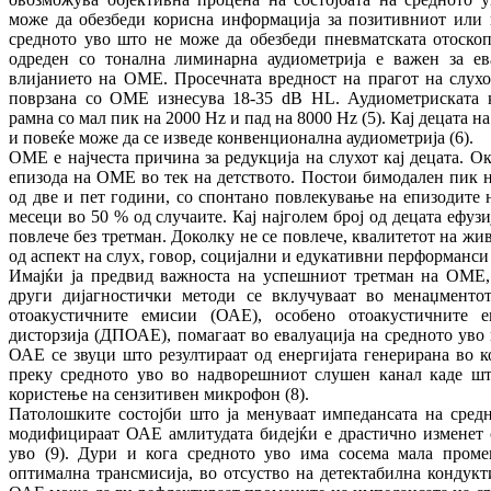
може да обезбеди корисна информација за позитивниот или 
средното уво што не може да обезбеди пневматската отоскопи
одреден со тонална лиминарна аудиометрија е важен за е
влијанието на ОМЕ. Просечната вредност на прагот на слухот
поврзана со ОМЕ изнесува 18-35 dB HL. Аудиометриската 
рамна со мал пик на 2000 Hz и пад на 8000 Hz (5). Кај децата н
и повеќе може да се изведе конвенционална аудиометрија (6).
ОМЕ е најчеста причина за редукција на слухот кај децата. О
епизода на ОМЕ во тек на детството. Постои бимодален пик н
од две и пет години, со спонтано повлекување на епизодите
месеци во 50 % од случаите. Кај најголем број од децата ефузи
повлече без третман. Доколку не се повлече, квалитетот на жи
од аспект на слух, говор, социјални и едукативни перформанси 
Имајќи ја предвид важноста на успешниот третман на ОМЕ,
други дијагностички методи се вклучуваат во менаџмент
отоакустичните емисии (ОАЕ), особено отоакустичните 
дисторзија (ДПОАЕ), помагаат во евалуација на средното уво в
ОАЕ се звуци што резултираат од енергијата генерирана во к
преку средното уво во надворешниот слушен канал каде шт
користење на сензитивен микрофон (8).
Патолошките состојби што ја менуваат импедансата на средн
модифицираат ОАЕ амлитудата бидејќи е драстично изменет 
уво (9). Дури и кога средното уво има сосема мала проме
оптимална трансмисија, во отсуство на детектабилна кондукт