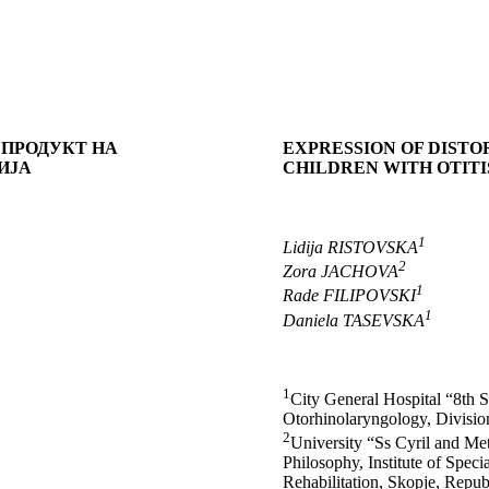
 ПРОДУКТ НА
EXPRESSION OF DISTO
ИЈА
CHILDREN WITH OTITI
1
Lidija RISTOVSKA
2
Zora JACHOVA
1
Rade FILIPOVSKI
1
Daniela TASEVSKA
1
City General Hospital “8th 
Otorhinolaryngology, Divisio
2
University “Ss Cyril and Met
Philosophy, Institute of Spec
Rehabilitation, Skopje, Repu