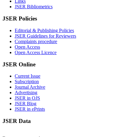
Links
JSER Bibliometrics
JSER Policies
Editorial & Publishing Policies
JSER Guidelines for Reviewers
Complaints procedure
Open Access
Open Access Licence
JSER Online
Current Issue
Subscription
Journal Archive
Advertising
JSER in OJS
JSER Blog
JSER in ePrints
JSER Data