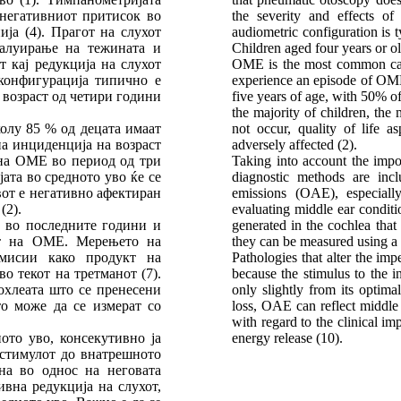
негативниот притисок во
the severity and effects 
ја (4). Прагот на слухот
audiometric configuration is t
валуирање на тежината и
Children aged four years or ol
 кај редукција на слухот
OME is the most common caus
конфигурација типично е
experience an episode of OME
а возраст од четири години
five years of age, with 50% 
the majority of children, the 
колу 85 % од децата имаат
not occur, quality of life a
а инциденција на возраст
adversely affected (2).
 на ОМЕ во период од три
Taking into account the impo
јата во средното уво ќе се
diagnostic methods are in
вот е негативно афектиран
emissions (OAE), especiall
(2).
evaluating middle ear conditi
 во последните години и
generated in the cochlea that
от на ОМЕ. Мерењето на
they can be measured using a 
емисии како продукт на
Pathologies that alter the i
о текот на третманот (7).
because the stimulus to the i
охлеата што се пренесени
only slightly from its optima
о може да се измерат со
loss, OAE can reflect middle
with regard to the clinical imp
ото уво, консекутивно ја
energy release (10).
стимулот до внатрешното
на во однос на неговата
ивна редукција на слухот,