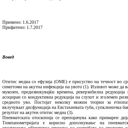
Примено: 1.6.2017
Прифатено: 1.7.2017
Вовед
Отитис медиа со ефузија (ОМЕ) е присуство на течност во ср
симптоми на акутна инфекција на увото (1). Изливот може да ва
мукозен, предизвикувајќи времена, реверзибилна редукција н
асоциран со кондуктивна редукција на слухот и зголемен риз
средното уво. Постојат неколку можни теории за етиоп
вклучуваат дисфункција на Евстахиевата туба, супклиничка ба
резултат на акутен отитис медиа (3).
Пневматската отоскопија се препорачува како примарен диј
Тимпанометријата е корисно дополнување на пневматск
овозможува објективна процена на состојбата на средното у