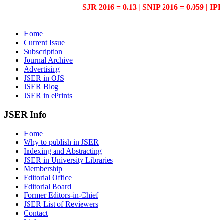
SJR 2016 = 0.13 | SNIP 2016 = 0.059 | IP
Home
Current Issue
Subscription
Journal Archive
Advertising
JSER in OJS
JSER Blog
JSER in ePrints
JSER Info
Home
Why to publish in JSER
Indexing and Abstracting
JSER in University Libraries
Membership
Editorial Office
Editorial Board
Former Editors-in-Chief
JSER List of Reviewers
Contact