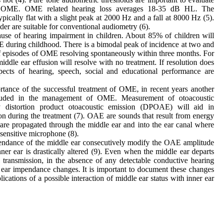
of OME. OME related hearing loss averages 18-35 dB HL. The
ypically flat with a slight peak at 2000 Hz and a fall at 8000 Hz (5).
der are suitable for conventional audiometry (6).
e of hearing impairment in children. About 85% of children will
 during childhood. There is a bimodal peak of incidence at two and
of episodes of OME resolving spontaneously within three months. For
middle ear effusion will resolve with no treatment. If resolution does
spects of hearing, speech, social and educational performance are
rtance of the successful treatment of OME, in recent years another
cluded in the management of OME. Measurement of otoacoustic
y distortion product otoacoustic emission (DPOAE) will aid in
on during the treatment (7). OAE are sounds that result from energy
 are propagated through the middle ear and into the ear canal where
sensitive microphone (8).
mpendance of the middle ear consecutively modify the OAE amplitude
nner ear is drastically altered (9). Even when the middle ear departs
l transmission, in the absence of any detectable conductive hearing
 ear impendance changes. It is important to document these changes
lications of a possible interaction of middle ear status with inner ear