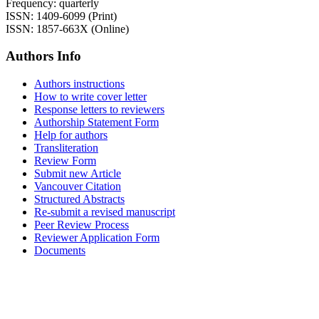
Frequency: quarterly
ISSN: 1409-6099 (Print)
ISSN: 1857-663X (Online)
Authors Info
Authors instructions
How to write cover letter
Response letters to reviewers
Authorship Statement Form
Help for authors
Transliteration
Review Form
Submit new Article
Vancouver Citation
Structured Abstracts
Re-submit a revised manuscript
Peer Review Process
Reviewer Application Form
Documents