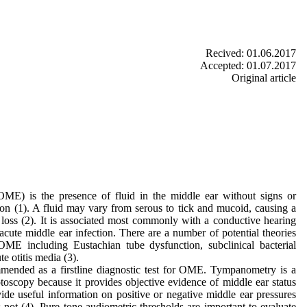
Recived: 01.06.2017
Accepted: 01.07.2017
Original article
OME) is the presence of fluid in the middle ear without signs or
ion (1). A fluid may vary from serous to tick and mucoid, causing a
 loss (2). It is associated most commonly with a conductive hearing
 acute middle ear infection. There are a number of potential theories
OME including Eustachian tube dysfunction, subclinical bacterial
te otitis media (3).
mended as a firstline diagnostic test for OME. Tympanometry is a
toscopy because it provides objective evidence of middle ear status
e useful information on positive or negative middle ear pressures
not (4). Pure tone audiometric thresholds are important to evaluate