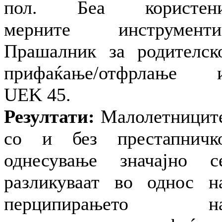
пол. Беа користен
мерните инструменти
Прашалник за родителск
прифаќање/отфрлање 
UEK 45.
Резултати:
Малолетницит
со и без престапничк
однесување значајно с
разликуваат во однос н
перципирањето н