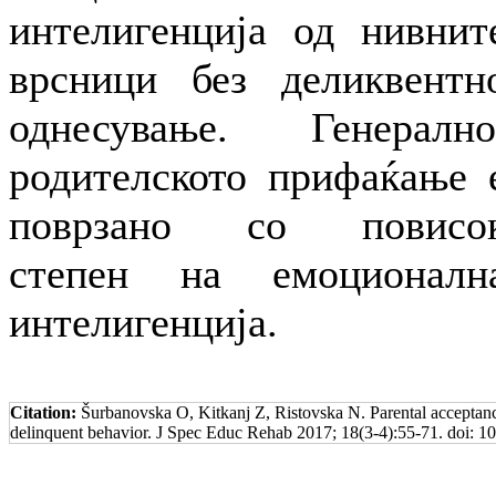
интелигенција од нивнит
врсници без деликвентн
однесување. Генерално
родителското прифаќање 
поврзано со повисо
степен на емоционалн
интелигенција.
Citation:
Šurbanovska O, Kitkanj Z, Ristovska N. Parental acceptance
delinquent behavior. J Spec Educ Rehab 2017; 18(3-4):55-71. doi: 1