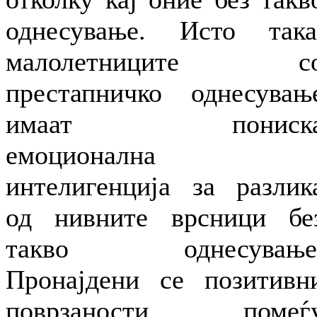
однесување. Исто така
малолетниците с
престапничко однесувањ
имаат пониск
емоционална
интелигенција за разлик
од нивните врсници бе
такво однесување
Пронајдени се позитивн
поврзаности помеѓ