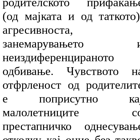
родителското прифаќањ
(од мајката и од таткото)
агресивноста,
занемарувањето 
неиздиференцираното
одбивање. Чувството н
отфрленост од родителит
е поприсутно ка
малолетниците с
престапничко однесувањ
отколку кај оние без такв