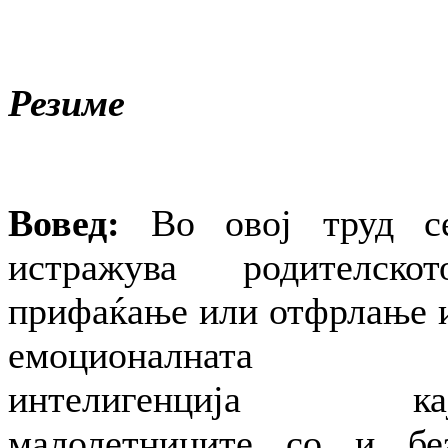
Резиме
Вовед:
Во овој труд с
истражува родителскот
прифаќање или отфрлање 
емоционалната
интелигенција ка
малолетниците со и бе