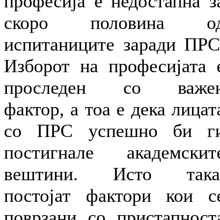
професија е недостапна з
скоро половина о
испитаниците заради ПРС
Изборот на професијата 
проследен со важе
фактор, а тоа е дека лицат
со ПРС успешно би г
постигнале академскит
вештини. Исто така
постојат фактори кои с
поврзани со пристапност