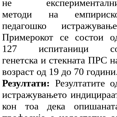
не експерименталн
методи на емпириск
педагошко истражување
Примерокот се состои о
127 испитаници с
генетска и стекната ПРС н
возраст од 19 до 70 години
Резултати:
Резултатите о
истражувањето индицираа
кон тоа дека опишанат