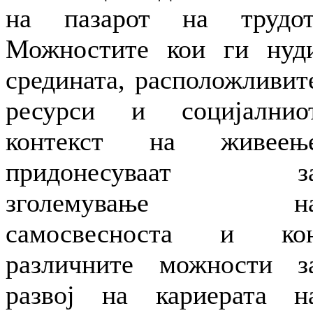
на пазарот на трудот
Можностите кои ги нуд
средината, расположливит
ресурси и социјалнио
контекст на живеењ
придонесуваат з
зголемување н
самосвесноста и ко
различните можности з
развој на кариерата н