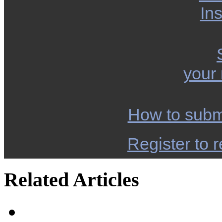
Ins
your
How to subm
Register to r
Related Articles