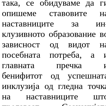
така, се обидуваме да г
опишеме ставовите н
наставниците за ин­
клузивното образование в
зависност од ви­дот н
посебната потреба, а 
главната пречка 
бенифитот од успешнат
инклузија од гле­дна точк
на наставниците шт