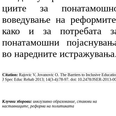
ции­те за по­на­та­мош­н
воведување на реформите
како и за пот­ре­ба­­та з
понатамошни по­јас­ну­ва­њ
во на­ред­ни­те истражувања
Citation:
Rajovic V, Jovanovic O. The Barriers to Inclusive Educatio
J Spec Educ Rehab 2013; 14(3-4):78-97. doi: 10.2478/JSER-2013-
Клучни зборови:
инклузивно образование, ста­во­ви на
наставниците, реформа на по­ли­ти­ка­та