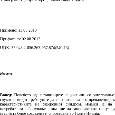
Примено: 13.05.2013
Прифатено: 02.08.2013
UDK: 37.043.2-056.263-057.874(540-13)
Резиме
Вовед:
Повеќето од наставниците на уче­ни­ци со оштетување
слухот и видот треба уш­те да се запознаваат со преваленцијат
ка­ра­кте­рис­ти­ките на Ушеровиот синдром. Имај­ќи ја на
потребата за обрнување вн­им­ание на за­пос­тавената популаци
сту­ди­ја­та беше соз­да­де­на и спроведена во Јужна Индија.