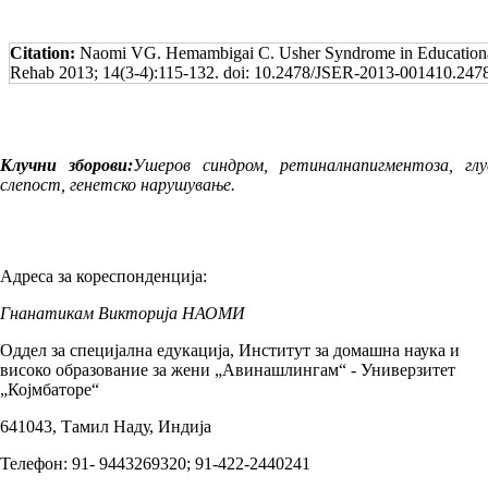
Citation:
Naomi VG. Hemambigai C. Usher Syndrome in Educational Se
Rehab 2013; 14(3-4):115-132. doi: 10.2478/JSER-2013-001410.247
Клучни зборови:
Ушеров синдром, ретинал­напиг­ментоза, глу
слепост, генетско на­ру­шу­ва­ње.
Адреса за кореспонденција:
Гнанатикам Викторија НАОМИ
Оддел за специјална едукација, Институт за домашна наука и
високо образование за жени „Авинашлингам“ - Универзитет
„Којмбаторе“
641043, Тамил Наду, Индија
Телефон: 91- 9443269320; 91-422-2440241