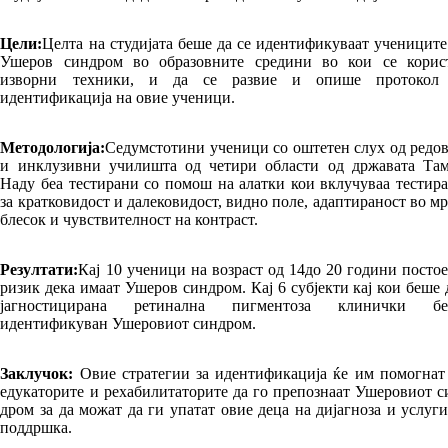
Цели
:
Целта на студијата беше да се иден­ти­фи­куваат учениците
Ушеров синдром во об­разовните средини во кои се корис
изворни техники, и да се развие и опише про­токол
идентификација на овие ученици.
Методологија
:
Седумстотини ученици со ош­тетен слух од редо
и инклузивни учи­лиш­та од четири области од државата Та­
Наду беа тестирани со помош на алатки кои вклучуваа тестир
за кратковидост и да­ле­ковидост, видно поле, адаптираност во мр
блесок и чувствителност на контраст.
Резултати
:
Кај 10 ученици на возраст од 14до 20 години посто
ризик дека имаат Уше­ров син­дром. Кај 6 субјекти кај кои беше 
јаг­нос­тиц­ирана ретинална пигментоза кли­нич­ки бе
идентификуван Ушеровиот синдром.
Заклучок
:
Овие стратегии за иден­ти­фи­ка­ци­ја ќе им помогнат
едукаторите и ре­ха­би­ли­таторите да го препознаат Ушеровиот с
дром за да можат да ги упатат овие деца на дијагноза и услуги
поддршка.