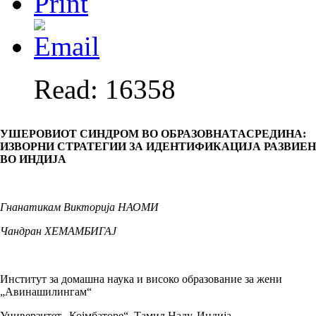
Read: 16358
УШЕРОВИОТ СИНДРОМ ВО ОБ­РА­ЗОВ­НA­ТAСРЕДИНА:
ИЗВОРНИ СТРА­ТЕ­ГИИ ЗА ИДЕНТИФИКАЦИЈА РАЗ­ВИЕ­
ВО ИНДИЈА
Гнанатикам Викторија НАОМИ
Чандран ХЕМАМБИГАЈ
Институт за домашна наука и високо об­ра­зо­ва­ние за жени
„Авинашилингам“
Универзитет „Којмбаторе“, Тамил Наду, Индија