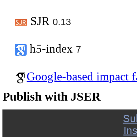
SJR
0.13
h5-index
7
Google-based impact f
Publish with JSER
Su
Ins