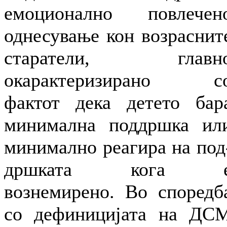
емоционално повлечен
однесување кон возраснит
старатели, главн
окарактеризирано с
фактот дека детето бар
минимална поддршка ил
минимално реагира на под
дршката кога 
вознемирено. Во споредб
со дефиницијата на ДС