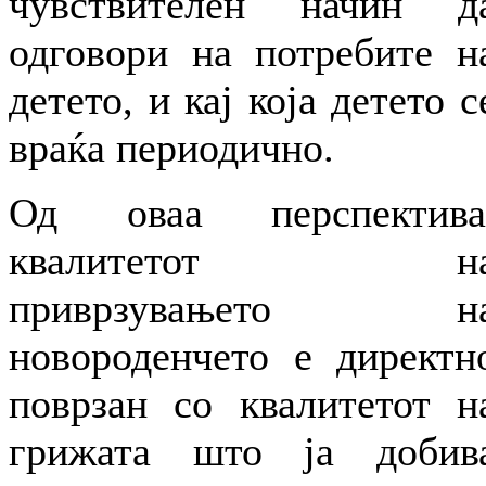
чувствителен начин д
одговори на потребите н
детето, и кај која детето с
враќа периодично.
Од оваа перспектива
квалитетот н
приврзувањето н
новороденчето е директн
поврзан со квалитетот н
грижата што ја добив