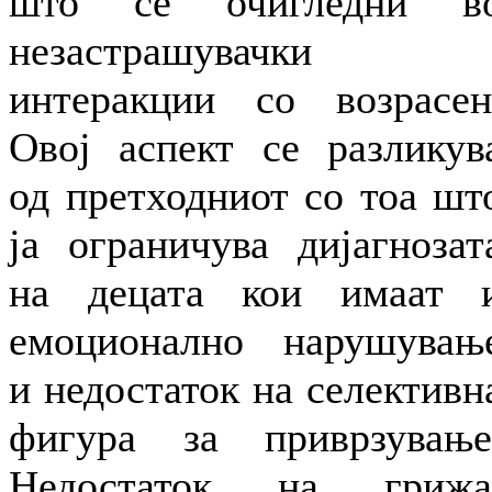
што се очигледни в
незастрашувачки
интеракции со возрасен
Овој аспект се разликув
од претходниот со тоа шт
ја ограничува дијагнозат
на децата кои имаат 
емоционално нарушувањ
и недостаток на селективн
фигура за приврзување
Недостаток на грижа