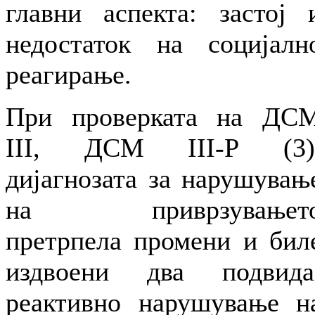
главни аспекта: застој 
недостаток на социјалн
реагирање.
При проверката на ДС
III, ДСМ III-Р (3)
дијагнозата за нарушувањ
на приврзувањет
претрпела промени и бил
издвоени два подвида
реактивно нарушување н