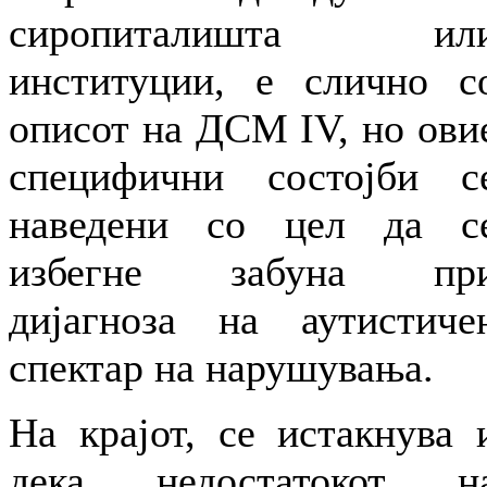
сиропиталишта ил
институции, е слично с
описот на ДСМ IV, но ови
специфични состојби с
наведени со цел да с
избегне забуна пр
дијагноза на аутистиче
спектар на нарушувања.
На крајот, се истакнува 
дека недостатокот н