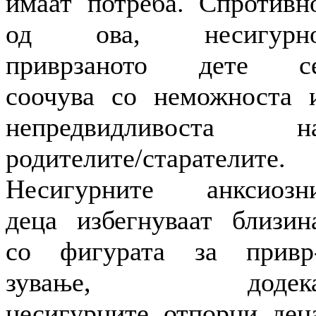
имаат потреба. Спротивн
од ова, несигурн
приврзаното дете с
соочува со неможноста 
непредвидливоста н
родителите/старателите.
Несигурните анксиозн
деца избегнуваат близин
со фигурата за привр
зување, додек
несигурните отпорни дец