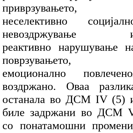
приврзувањето,
неселективно социјалн
невоздржување 
реактивно нарушување н
поврзувањето,
емоционално повлечено
воздржано. Оваа разлик
останала во ДСМ IV (5) 
биле задржани во ДСМ 
со понатамошни промени