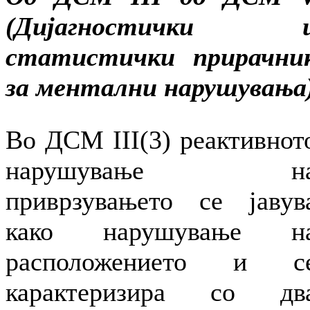
(Дијагностички 
статистички прирачни
за ментални нарушувања
Во ДСМ III(3) реактивнот
нарушување н
приврзувањето се јавув
како нарушување н
расположението и с
карактеризира со дв