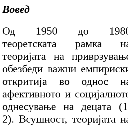
Вовед
Од 1950 до 198
теоретската рамка н
теоријата на приврзувањ
обезбеди важни емпириск
откритија во однос н
афективното и социјалнот
однесување на децата (1
2). Всушност, теоријата н