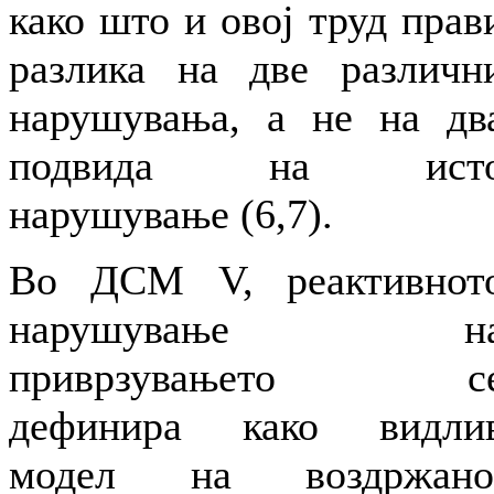
како што и овој труд прав
разлика на две различн
нарушувања, а не на дв
подвида на ист
нарушување (6,7).
Во ДСМ V, реактивнот
нарушување н
приврзувањето с
дефинира како видли
модел на воздржано