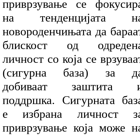
приврзување се фокусир
на тенденцијата н
новороденчињата да бараа
блискост од одреден
личност со која се врзуваа
(сигурна база) за д
добиваат заштита 
поддршка. Сигурната баз
е избрана личност з
приврзување која може н