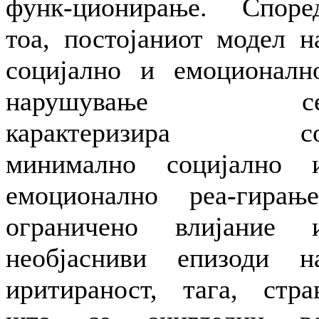
функ-ционирање. Споре
тоа, постојаниот модел н
социјално и емоционалн
нарушување с
карактеризира с
минимално социјално 
емоционално реа-гирање
ограничено влијание 
необјасниви епизоди н
иритираност, тага, стра