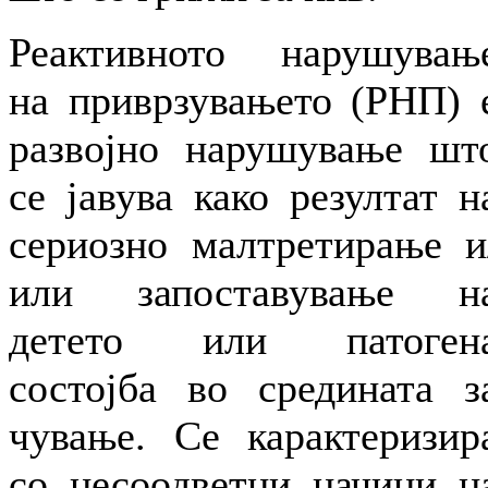
Реактивното нарушувањ
на приврзувањето (РНП) 
развојно нарушување шт
се јавува како резултат н
сериозно малтретирање и
или запоставување н
детето или патоген
состојба во средината з
чување. Се карактеризир
со несоодветни начини н