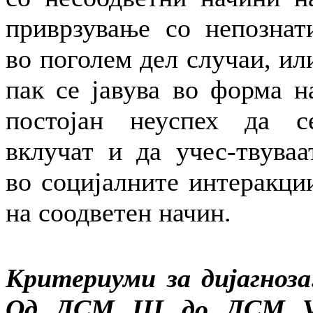
приврзување со непознат
во поголем дел случаи, ил
пак се јавува во форма н
постојан неуспех да с
вклучат и да учес-твуваа
во социјалните интеракци
на соодветен начин.
Критериуми за дијагноза
Од ДСМ III до ДСМ 