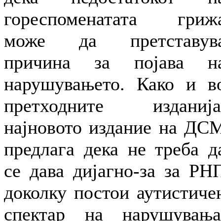
гореспоменатата гриж
може да претставув
причина за појава н
нарушувањето. Како и в
претходните изданија
најновото издание на ДС
предлага дека не треба д
се дава дијагно-за за РН
доколку постои аутистиче
спектар на нарушувања