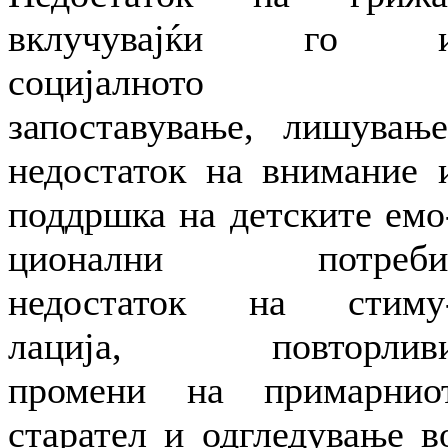
вклучувајќи го 
социјалното
запоставување, лишување
недостаток на внимание 
поддршка на детските емо
ционални потреби
недостаток на стиму
лација, повторлив
промени на примарнио
старател и одгледување в