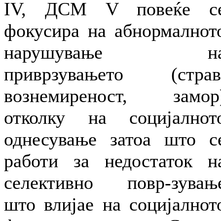
IV, ДСМ V повеќе с
фокусира на абнормалнот
нарушување н
приврзувањето (страв
вознемиреност, замор
отколку на социјалнот
однесување затоа што с
работи за недостаток н
селективно повр-зувањ
што влијае на социјалнот