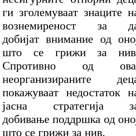
ги зголемуваат знаците н
вознемиреност за д
добијат внимание од оно
што се грижи за нив
Спротивно од ова
неорганизираните дец
покажуваат недостаток н
јасна стратегија з
добивање поддршка од оно
што се грижи за нив.