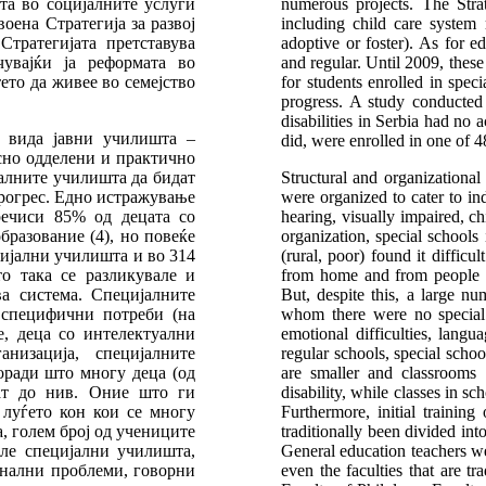
та во социјалните услуги
numerous projects. The Strat
оена Стратегија за развој
including child care system 
Стратегијата претставува
adoptive or foster). As for e
увајќи ја реформата во
and regular. Until 2009, these
тето да живее во семејство
for students enrolled in spec
progress. A study conducte
disabilities in Serbia had no
а вида јавни училишта –
did, were enrolled in one of 4
асно одделени и практично
алните училишта да бидат
Structural and organizational 
рогрес. Едно истражување
were organized to cater to in
ечиси 85% од децата со
hearing, visually impaired, chi
бразование (4), но повеќе
organization, special schools
цијални училишта и во 314
(rural, poor) found it diffic
о така се разликувале и
from home and from people t
а система. Специјалните
But, despite this, a large nu
 специфични потреби (на
whom there were no special 
е, деца со интелектуални
emotional difficulties, lang
анизација, специјалните
regular schools, special scho
оради што многу деца (од
are smaller and classrooms 
ат до нив. Оние што ги
disability, while classes in sc
 луѓето кон кои се многу
Furthermore, initial trainin
а, голем број од учениците
traditionally been divided into
еле специјални училишта,
General education teachers w
онални проблеми, говорни
even the faculties that are tr