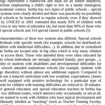
egy represented a framework and basis for all further initiatives,
reform emphasizing a child's right to live in a family (biological,
ducational context, Serbia has two types of public schools – special
 systems were clearly divided and there was practically no possibility
ial schools to be transferred to regular schools, even if they showed
d by UNICEF in 2001 estimated that nearly 85% of children with
 access to any form of education (4), but more than 90% of those who
8 special schools and 314 special classes in public schools (5).
characinteristics of these two systems also differed. Special schools
dividuals with specific needs (for example, schools for deaf/hard-of-
ldren with intellectual difficulties…). In addition, due to centralized
 in Serbia are located only in big cities which is why many children
ult to access them. Those who attended them were often educated far
o whom individuals are strongly attached (family, peer groups…).
mber of students with disabilities and developmental difficulties for
schools attended mainstream schools (for example, students with
uage disorders) without almost any additional support. Compared to
ols use a reduced curriculum with low academic expectations, classes
well equipped with assistive technology for a particular type of
hools for children with learning difficulties are reduced to 30 minutes.
g of general education and special education teachers in Serbia has
 two different routes, which intersect only occasionally or not at all.
ere trained to work with children who have typical development and
aditionally labelled as “teaching” (such as Teacher Training Faculty,