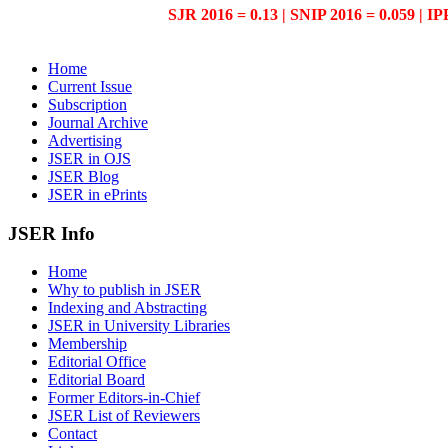
SJR 2016 = 0.13 | SNIP 2016 = 0.059 | IP
Home
Current Issue
Subscription
Journal Archive
Advertising
JSER in OJS
JSER Blog
JSER in ePrints
JSER Info
Home
Why to publish in JSER
Indexing and Abstracting
JSER in University Libraries
Membership
Editorial Office
Editorial Board
Former Editors-in-Chief
JSER List of Reviewers
Contact