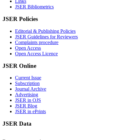
Links
JSER Bibliometrics
JSER Policies
Editorial & Publishing Policies
JSER Guidelines for Reviewers
Complaints procedure
Open Access
Open Access Licence
JSER Online
Current Issue
Subscription
Journal Archive
Advertising
JSER in OJS
JSER Blog
JSER in ePrints
JSER Data