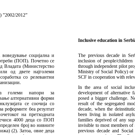
) ”2002/2012”
Inclusive education in Serbi
а воведување социјална и
The previous decade in Serb
потреби (ПОП). Почетно се
inclusion of people/children
д Владата (Министерство
through independent pilot pro
или од двете најголеми
Ministry of Social Policy) or
оработка со релевантни
SCF in cooperation with relev
ганизации.
In the area of social inclu
ја големи напори за
development of alternative f
ивање алтернативни форми
posed a bigger challenge. Ne
клузијата се соочија со
result of the segregated mod
за реформите беа резултат
decade, when the deinstitut
очетокот на претходната
been living in isolated asyl
 речиси 4000 деца со ПОП
families deprived of any sup
определен број во нивните
invisible to most members of s
жа) (2). Затоа, овие деца
previous decade and Social