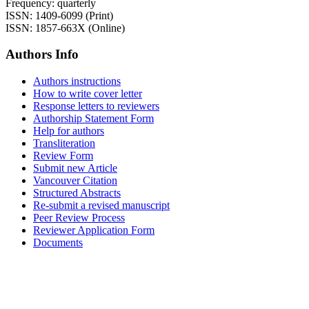
Frequency: quarterly
ISSN: 1409-6099 (Print)
ISSN: 1857-663X (Online)
Authors Info
Authors instructions
How to write cover letter
Response letters to reviewers
Authorship Statement Form
Help for authors
Transliteration
Review Form
Submit new Article
Vancouver Citation
Structured Abstracts
Re-submit a revised manuscript
Peer Review Process
Reviewer Application Form
Documents