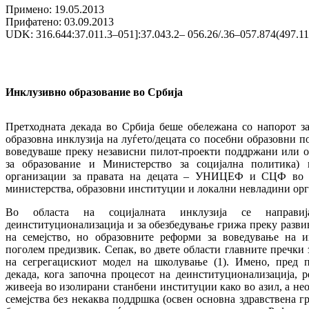
Примено: 19.05.2013
Прифатено: 03.09.2013
UDK: 316.644:37.011.3–051]:37.043.2– 056.26/.36–057.874(497.11
Инклузивно образование во Србија
Претходната декада во Србија беше обележана со напорот з
образовна инклузија на луѓето/децата со посебни образовни 
воведуваше преку независни пилот-проекти поддржани или о
за образование и Министерство за социјална политика) 
организации за правата на децата – УНИЦЕФ и СЦФ во с
министерства, образовни институции и локални невладини ор
Во областа на социјалната инклузија се направи
деинституционализација и за обезбедување грижа преку разв
на семејство, но образовните реформи за воведување на ин
поголем предизвик. Сепак, во двете области главните пречки 
на сегрегацискиот модел на школување (1). Имено, пред п
декада, кога започна процесот на деинституционализација,
живееја во изолирани станбени институции како во азил, а не
семејства без некаква поддршка (освен основна здравствена гри