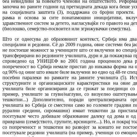
беа невидливи за повеќето членови на општеството. Реформа
започна во раните години од претходната декада кога беше усв
на социјалната заштита (3), поддржана со бројни проекти. 
рамка и основа за сите понатамошни иницијативи, вклуч
здравствениот систем за детето, нагласувајќи го правото на де
(биолошко, семејство-посвоител или згрижувачки семејства).
Што се однесува до образовниот контекст, Србија има дв
специјални и редовни. Сѐ до 2009 година, овие системи беа ј
не постоеше можност за учениците што се вклучени во специј
трансферирани во редовните училишта, дури и да покажуваа п
спроведено од УНИЦЕФ во 2001 година проценило дека р
попреченост во Србија немале пристап до никаква форма на о
од 90% од оние што имале биле вклучени во едно од 48-те спе
посебни паралеки во рамките на јавните училишта (5). Ист
структурните и организациските карактеристики на овие дв
училишта биле организирани да се грижат за поединци со
пример, училиште за глуви/наглуви, со визуелно оштетувањ
тешкотии...) Дополнително, поради централизираната орг
училишта во Србија се сместени само во големите градови п
рурални средини, сиромашни) имаат тешкотии да пристап
посетувале често добивале образование далеку од дома и од
приврзани (семејството, групите, врсниците...). Но, и покрај то
со попреченост и тешкотии во развојот за коишто не посто
посетувале редовни училишта (на пример, ученици со емоци