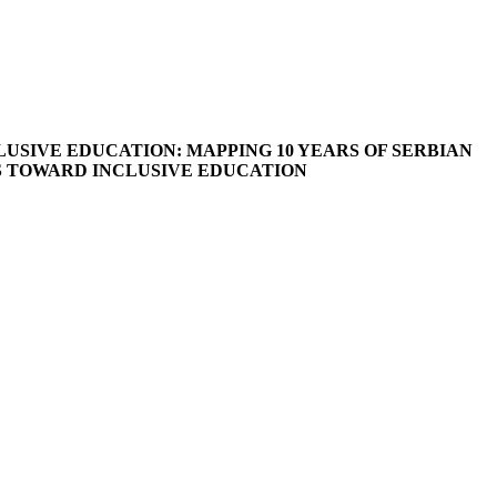
USIVE EDU­CA­TION: MAPPING 10 YEARS OF SERBI­AN
 TO­WARD INCLUSIVE EDUCATION
,