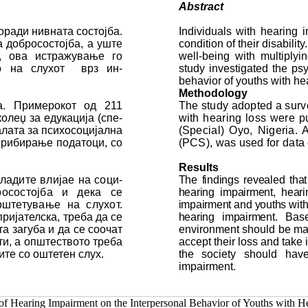
Abstract
оради нивната состојба.
Individuals with hearing 
ка добросостојба, а уште
condition of their disabili
а, ова истражување го
well-being with multiplyin
њето на слухот врз ин­
study investigated the ps
behavior of youths with hea
Methodology
а. Примерокот од 211
The study adopted a surve
леџ за едукација (спе­
with hearing loss were p
калата за психосоцијална
(Special) Oyo, Nigeria. 
а прибирање податоци, со
(PCS), was used for data co
Results
ладите влијае на со­ци­
The findings revealed tha
ро­сос­тојба и дека се
hearing impairment, heari
те­ту­ва­ње на слу­хот.
impairment and youths with 
ријателска, треба да се
hearing impairment.
Bas
­та загуба и да се соочат
environment should be ma
а­ти, а општеството треба
accept their loss and take 
те со ош­тетен слух.
the society should have
impairment.
 Hearing Impairment on the Interpersonal Behavior of Youths with He