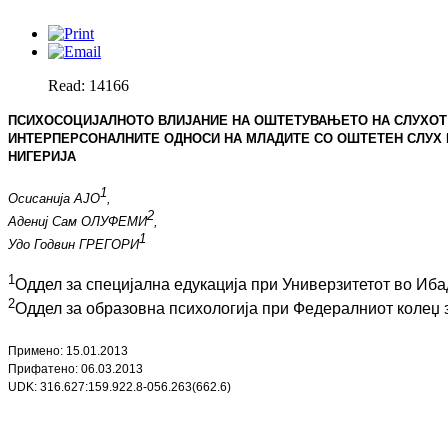
Read: 14166
ПСИХОСОЦИЈАЛНОТО ВЛИЈАНИЕ НА ОШТЕТУВАЊЕТО НА СЛУХОТ
ИНТЕРПЕРСОНАЛНИТЕ ОДНОСИ НА МЛАДИТЕ СО ОШТЕТЕН СЛУХ 
НИГЕРИЈА
1
Осисанија АЈО
,
2
Адениј Сам ОЛУФЕМИ
,
1
Удо Годвин ГРЕГОРИ
1
Оддел за специјална едукација при Универзитетот во Иба
2
Оддел
за образовна психологија при Федералниот колеџ з
Примено:
15
.
01
.201
3
Прифатено:
06
.
03
.201
3
UDK: 316.627:159.922.8-056.263(662.6)