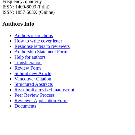
Frequency: quarterly
ISSN: 1409-6099 (Print)
ISSN: 1857-663X (Online)
Authors Info
Authors instructions
How to write cover letter
Response letters to reviewers
Authorship Statement Form
Help for authors
Transliteration
Review Form
Submit new Article
Vancouver Citation
Structured Abstracts
Re-submit a revised manuscript
Peer Review Process
Reviewer Application Form
Documents