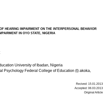
 OF
HEARING IMPAIRMENT ON THE INTERPERSONAL BEHAVIOR
IMPAIRMENT
IN
OYO STATE
,
NIGERIA
1
ducation U
niversity
of I
badan
, N
igeria
l Psychology Federal College of Education (t) akoka,
Recived
:
15
.
01
.201
3
Accepted
:
06
.
03
.201
3
Original Article