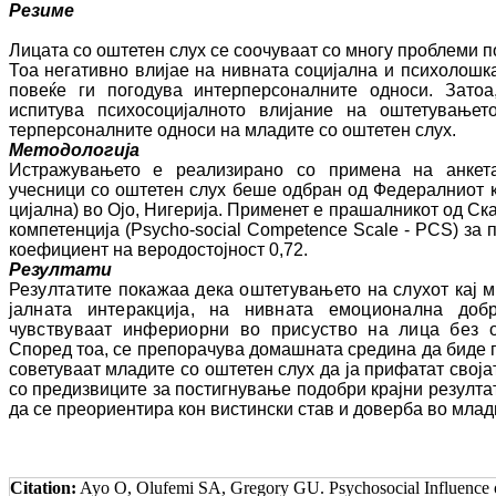
Резиме
Лицата со оштетен слух се соочуваат со мно­гу проблеми п
Тоа не­га­тивно влијае на нивната социјална и пси­хо­лош
повеќе ги по­го­дува интерперсоналните односи. Зато
испитува пси­хо­со­ци­јал­но­то влијание на оштетува
терперсоналните односи на младите со ош­те­тен слух.
Методологија
Истражувањето е реализирано со примена на анкет
учесници со оштетен слух беше одбран од Федералниот ко
ци­јал­на) во Ојо, Нигерија. Применет е пра­шал­ни­кот од С
ком­пе­тен­ција (Psycho-social Competence Scale - PCS) з
коефициент на веродостојност 0,72.
Резултати
Резултатите покажаа дека оштетувањето на слу­хот кај м
јал­на­та ин­те­ракција, на нивната емоционална до­б­
чувствуваат ин­фе­риор­ни во присуство на лица без ош­
Според тоа, се препорачува домашната сре­ди­на да биде п
со­ве­ту­ва­ат младите со оштетен слух да ја прифатат сво­ја
со пре­диз­ви­ци­те за постигнување подобри крајни ре­зул­т
да се преориентира кон вистински став и доверба во млади
Citation:
Ayo O, Olufemi SA, Gregory GU. Psychosocial Influence of