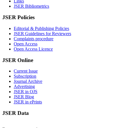
Links
JSER Bibliometrics
JSER Policies
Editorial & Publishing Policies
JSER Guidelines for Reviewers
Complaints procedure
Open Access
Open Access Licence
JSER Online
Current Issue
Subscription
Journal Archive
Advertising
JSER in OJS
JSER Blog
JSER in ePrints
JSER Data