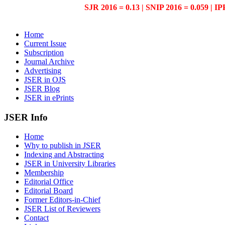
SJR 2016 = 0.13 | SNIP 2016 = 0.059 | IP
Home
Current Issue
Subscription
Journal Archive
Advertising
JSER in OJS
JSER Blog
JSER in ePrints
JSER Info
Home
Why to publish in JSER
Indexing and Abstracting
JSER in University Libraries
Membership
Editorial Office
Editorial Board
Former Editors-in-Chief
JSER List of Reviewers
Contact