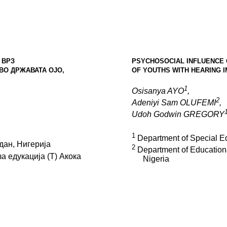
 ВРЗ
PSYCHOSOCIAL INFLUENCE
ВО ДРЖАВАТА ОЈО,
OF
YOUTHS WITH HEARING 
1
Osisanya AYO
,
2
Adeniyi Sam OLUFEMI
,
Udoh Godwin GREGORY
1
Department of Special E
дан, Нигерија
2
Department of Educationa
а едукација (Т) Акока
Nigeria