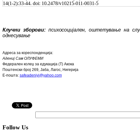
14(1-2):33-44. doi: 10.2478/v10215-011-0031-5
Клучни зборови:
психосоцијален, оште­ту­ва­ње на с
однесување
Адреса за кореспонденција
:
Адениј Сам ОЛУФЕМИ
Федерален колеџ за едукација (Т) Акока
Поштенски број
269,
Јаба
,
Лагос, Нигерија
Е-пошта
:
safeadeniyi@yahoo.com
Follow Us