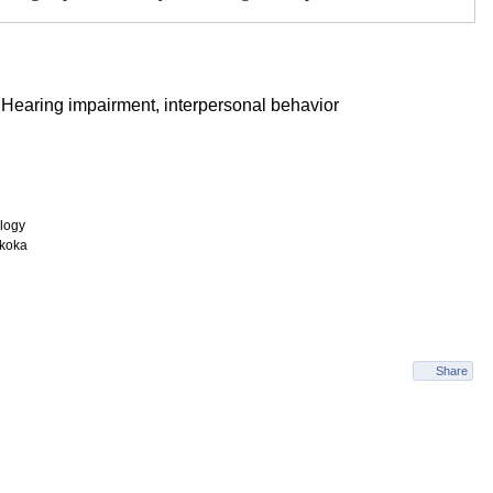
 Hearing impairment, interpersonal behavior
logy
Akoka
Share