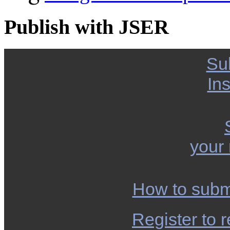
Publish with JSER
Su
Ins
your
How to subm
Register to r