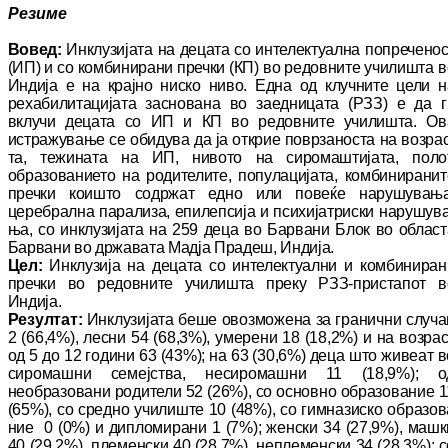
Резиме
Вовед:
Инклузијата на децата со ин­те­лек­туал­на попречено
(ИП) и со ком­би­ни­ра­ни пречки (КП) во редовните училишта в
Ин­ди­ја е на крајно ниско ниво. Една од клуч­ни­те цели н
рехабилитацијата заснована во заед­ни­цата (РЗЗ) е да г
вклучи децата со ИП и КП во редовните училишта. Ов
истражување се обидува да ја открие поврзаноста на воз­рас
та, тежината на ИП, нивото на сиромаштијата, по­лот
образованието на родителите, по­пу­ла­ци­ја­та, комбиниранит
пречки коишто содржат едно или повеќе нарушувања
церебрална па­ра­ли­за, епилепсија и психијатриски на­ру­шу­в
ња, со инклузијата на 259 деца во Барвани Блок во област
Барвани во државата Мадја Пра­деш, Индија.
Цел:
Инклузија на децата со интелектуални и ком­би­ниран
пречки во редовните училишта пре­ку РЗЗ-пристапот в
Индија.
Резултат
:
Инклузијата беше овозможена за гра
нични случа
2 (66,4%), лесни 54 (68,3%), уме
ре
ни 18 (18,2%) и на возрас
од 5 до 12 го
ди
ни 63 (43%); на 63 (30,6%) деца што живеат в
сиромашни семејства, несиромашни 11 (18,9%); о
необразовани родители 52 (26%), со основно образование 1
(65%), со средно учи
лиште 10 (48%), со гимназиско об
ра
зо
в
ние 0 (0%) и дипломирани 1 (7%); женски 34 (27,9%), машк
40 (29,2%), племенски 40 (28,7%), неплеменски 34 (28,3%); с