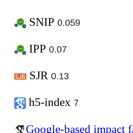
SNIP
0.059
IPP
0.07
SJR
0.13
h5-index
7
Google-based impact f