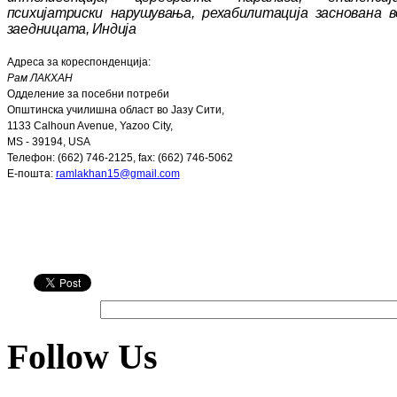
психијатриски нарушувања, ре
ха
би
ли
тација заснована в
заедницата, Индија
Адреса за кореспонденција:
Рам ЛАКХАН
Одделение за посебни потреби
Општинска училишна област во Јазу Сити,
1133 Calhoun Avenue, Yazoo City,
MS - 39194, USA
Телефон
: (662) 746-2125, fax: (662) 746-5062
E
-пошта
:
ramlakhan15@gmail.com
Follow Us