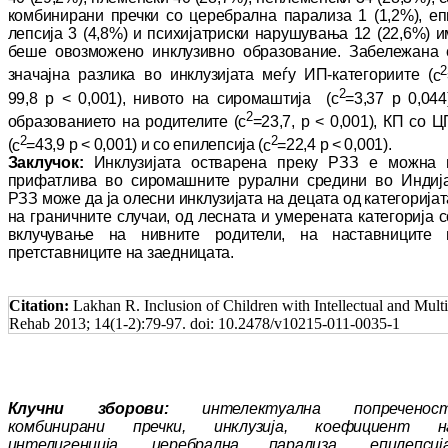
ком
би
ни
ра
ни пречки со церебрална парализа 1 (1,2%), еп
лепсија 3 (4,8%) и психијатриски на
ру
шу
ва
ња 12 (22,6%) и
беше овозможено ин
клу
зив
но образование. Забележана 
2
значајна раз
ли
ка во инклузијата меѓу ИП-категориите (
c
2
99,8 p < 0,001), нивото на сиромаштија (
c
=
3,37 p 0,044)
2
образованието на родителите (
c
=
23,7, p < 0,001), КП со Ц
2
2
(
c
=
43,9 p < 0,001) и со епилепсија (
c
=
22,4 p < 0,001).
Заклучок:
Инклузијата остварена преку РЗЗ е мож
на 
прифатлива во сиромашните рурални сре
ди
ни во Индија
РЗЗ може да ја олесни ин
клу
зи
јата на децата од категоријат
на гра
нич
ни
те случаи, од лесната и умерената ка
те
го
ри
ја 
вклучување на нивните родители, на нас
тав
ниците 
претставниците на заедницата.
Citation:
Lakhan R. Inclusion of Children with Intellectual and Mult
Rehab 2013; 14(1-2):79-97. doi: 10.2478/v10215-011-0035-1
Клучни зборови:
интелектуална поп
ре
че
ност
комбинирани пречки, инклузија, кое
фи
ци
ент н
интелигенција, церебрална парализа, епил
епсиј