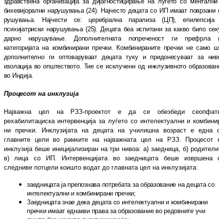
здравствена ор
га
низација за дијагностицирање на луѓето со мен
тални
бихевијорални нарушувања (24). Нај
често децата со ИП имаат поврзани 
ру
шу
ва
ња. Најчести се: церебрална парализа (ЦП), епилепсија
психијатриски нарушувања (25). Децата беа испитани за какво било се
к
дар
но нарушување. Дополнителната по
пре
че
ност ги префрла 
категоријата на ком
би
ни
ра
ни
пречки. Комбинираните пречки не само ш
дополнително ги оптоваруваат децата туку и придонесуваат за нив
изолација во оп
штеството. Тие се исклучени од ин
клу
зив
но
то образован
во Индија.
Процесот на инклузија
Најважна цел на РЗЗ-проектот е да се обез
бе
ди сеопфат
рехабилитациска ин
тер
вен
ци
ја за луѓето со интелектуални и ком
би
ни
ни пречки. Инклузијата на децата на учи
лиш
на возраст е една 
главните цели во рам
ки
те на најважната цел на РЗЗ. Процесот 
инклузија беше иницијализиран на три ни
воа: а) заедница, б) родители
в) лица со ИП. Интервенцијата во заедницата беше из
вр
ше
на 
следниве потцели коишто водат до главната цел на инклузијата:
заедницата ја препознава потребата за об
ра
зование на децата со
интелектуални и ком
би
нирани пречки;
Заедницата знае дека децата со ин
те
лек
туал
ни и комбинирани
пречки имаат ед
нак
ви права за образование во редовните учи