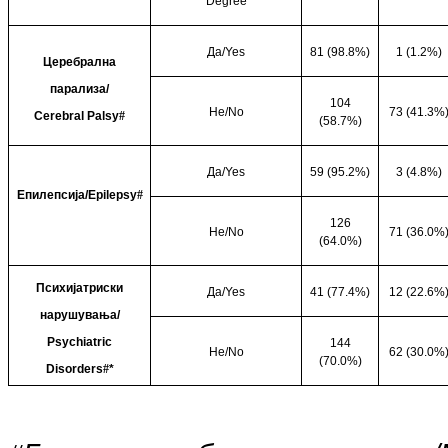
Degree
Да/
Yes
81 (98.8%)
1 (1.2%)
Церебрална
парализа/
104
Не/
No
73 (41.3%
Cerebral Palsy
#
(58.7%)
Да/
Yes
59 (95.2%)
3 (4.8%)
Епилепсија/
Epilepsy
#
126
Не/
No
71 (36.0%
(64.0%)
Психијатриски
Да/
Yes
41 (77.4%)
12 (22.6%
нарушувања/
Psychiatric
144
Не/
No
62 (30.0%
(70.0%)
Disorders
#
*