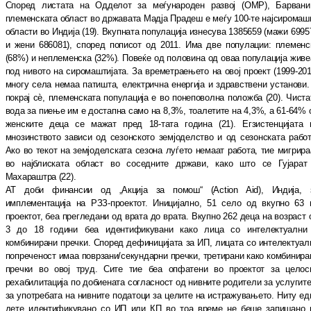
Според листата на Одделот за меѓународен раз
вој (ОМР), Барвани
племенската област во др
жа
вата Мадја Прадеш е меѓу 100-те нај
си
ро
маш
области во Индија (19). Вкупната по
пу
ла
ци
ја изнесува 1385659 (мажи 6995
и жени 686081), според пописот од 2011. Има две по
пу
ла
ции: племенс
(68%) и неплеменска (32%). Повеќе од половина од оваа популација жи
ве
под нивото на сиромаштија
та
. За вре
ме
траењето на овој проект (1999-201
многу села немаа патишта, електрична енергија и здрав
ствени установи.
покрај сѐ, пле
мен
ска
та популација е во по
неповолна положба
(20). Чис
та
вода за пиење им е достапна само на 8,3%, тоалетите на 4,3%, а 61-64% 
жен
ски
те деца се мажат пред 18-тата година (21). Ег
зис
тенцијата 
мнозинството зависи од се
зон
ско
то земјоделство и од сезонската работ
Ако во текот на земјоделската сезона луѓето не
ма
ат работа, тие мигрира
во најблиската об
ласт во соседните држави, како што се Гу
ја
рат
Махараштра (22).
АТ доби финансии од „Акција за помош“ (Action Aid), Индија, 
имплементација на РЗЗ-проектот. Иницијално, 51 село од вкупно 63 
проектот, беа прегледани од врата до вра
та. Вкупно 262 деца на возраст 
3 до 18 го
ди
ни беа идентификувани како лица со ин
те
лектуални
комбинирани пречки. Според де
фи
ницијата за ИП, лицата со интелектуал
по
преченост имаа поврзани/секундарни преч
ки, третирани како комбинира
пречки во овој труд. Сите тие беа опфатени во проектот за целос
рехабилитација по добиената сог
лас
ност од нивните родители за услугите
за упо
требата на нивните податоци за целите на ис
тражувањето. Ниту ед
дете иден
ти
фи
ку
ва
но со ИП или КП во тоа време не беше за
пи
ша
но 