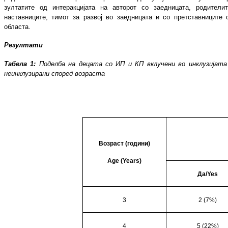
зултатите од интеракцијата на авторот со заед
ницата, родителит
наставниците, ти
мот за развој во заедницата и со прет
став
ни
ци
те 
областа.
Резултати
Табела 1:
Поделба на децата со ИП и КП вклу
чени во инклузијата
неинклузирани спо
ред возраста
Возраст (години)
Age (Years)
Да/
Yes
3
2 (7%)
4
5 (22%)