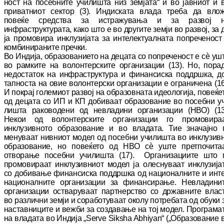
ност на посебните училишта низ земјата“ и во јав
ни
от и 
приватниот сектор (3). Индиската вла
да треба да вло
повеќе средства за ис
тра
жу
ва
ња и за развој 
инфраструктурата, како што е во другите земји во развој, за 
ја про
мо
ви
ра инклузијата за интелектуалната по
пре
че
ност
комбинираните пречки.
Во Индија, образованието на децата со по
пре
че
ност е сѐ уш
во рамките на волонтерските ор
га
низации (13). Но, пора
недостаток на ин
фра
структура и финансиска поддршка, д
тап
нос
та на овие волонтерски организации е ог
ра
ни
че
на (16
И покрај големиот развој на об
ра
зов
на
та идеологија, повеќе
од децата со ИП и КП добиваат образование во посебни у
лиш
та раководени од невладини организации (НВО) (13
Некои од волонтерските ор
га
ни
за
ции го промовира
инклузивното образование и во владата. Тие значајно 
менуваат нивниот мо
дел од посебни училишта во инклузив
об
ра
з
ование, но повеќето од НВО сѐ уште пре
т­по­чита
отворање посебни училишта (17). Ор
га
ни
зациите што 
промовираат ин
клу
зив
ни
от мо
дел ја олеснуваат инклузија
со до
би
ва
ње фи
нан
сиска поддршка од националните и ин
т
националните организации за фи
нан
си
ра
ње. Невладини
организации остваруваат парт
нерство со државните влас
во различни зем
ји и соработуваат околу потребата од обуки 
наставниците и вежби за создавање на тој мо
дел. Програма
на владата во Индија „
Serve Siksha Abhiyan“ („Образование 