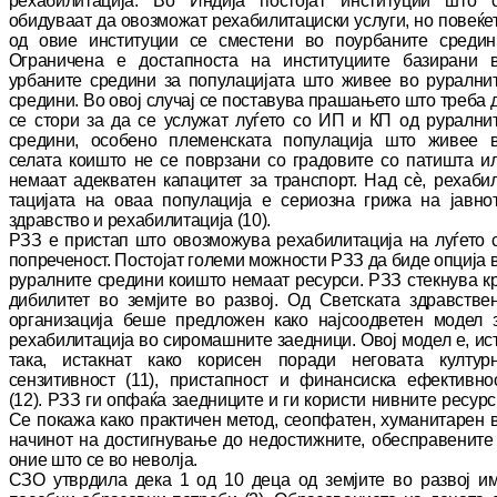
рехабилитација. Во Индија пос
то
јат институции што 
обидуваат да овозможат ре
ха
билитациски услуги, но повеќе
од овие ин
ституции се сместени во поурбаните сре
ди
н
Ограничена е достапноста на институциите ба
зи
рани 
урбаните средини за популацијата што живее во рурални
средини. Во овој слу
чај се поставува прашањето што треба 
се сто
ри за да се услужат луѓето со ИП и КП од ру
рални
средини, особено племенската по
пу
ла
ци
ја што живее 
селата коишто не се по
вр
за
ни со градовите со патишта и
немаат аде
ква
тен капацитет за транспорт. Над сѐ, ре
ха
би
тацијата на оваа популација е сериозна гри
жа на јавно
здравство и рехабилитација (10).
РЗЗ е пристап што овозможува рехабилитација на луѓето 
попреченост. Постојат големи мож
ности РЗЗ да биде опција 
руралните сре
дини коишто немаат ресурси. РЗЗ стекнува к
ди
билитет во земјите во развој. Од Свет
ска
та здравстве
организација беше предложен како најсоодветен модел 
рехабилитација во си
ро
машните заедници. Овој модел е, ис
така, истакнат како корисен поради неговата кул
ту
р
сензитивност (11), пристапност и фи
нан
сиска ефективно
(12). РЗЗ ги опфаќа заед
ни
ц
ите и ги користи нивните ресурс
Се по
ка
жа како практичен метод, сеопфатен, ху
ма
ни
та
рен 
начинот на достигнување до не
дос
тиж
ни
те, обесправените
оние што се во не
вол
ја.
СЗО утврдила дека 1 од 10 деца од земјите во раз
вој и