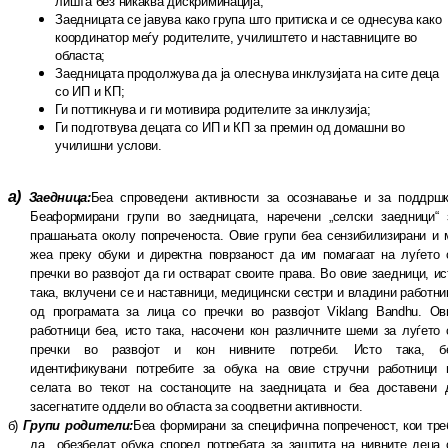
лишта без никаква дискриминација;
Заедницата се јавува како група што при
тис
ка и се однесува како
координатор меѓу ро
ди
телите, училиштето и наставниците во
областа;
Заедницата продолжува да ја олеснува ин
клу
зи
јата на сите деца
со ИП и КП;
Ги поттикнува и ги мотивира родителите за ин
клузија;
Ги подготвува децата со ИП и КП за пре
мин од домашни во
училишни услови.
а)
Заедница:
Беа спроведени активности за осоз
навање и за поддршк
Беа
формирани гру
пи во заедницата, наречени „селски заед
ници“ 
прашањата околу по
пре
че
нос
та. Овие групи беа сензибилизирани и 
жеа преку обуки и директна поврзаност да им помагаат на луѓето 
пречки во раз
во
јот да ги остварат своите права. Во овие заед
ници, ис
така, вклучени се и нас
тав
ни
ци, медицински сестри и владини ра
бот
ни
од програмата за лица со пречки во раз
војот
Viklang Bandhu. Ов
работници беа, исто така, насочени кон различните шеми за луѓето 
пречки во развојот и кон нивните потреби. Исто та
ка, б
идентификувани потребите за обу
ка на овие стручни работници 
селата во текот на состаноците на заедницата и беа доставени 
засегнатите оддели во об
лас
та за соодветни активности.
б)
Групи родители:
Беа формирани за спе
ци
фич
на попреченост, кои тре
да
обез
бе
дат обука според потребата за заштита на нив
ни
те деца 