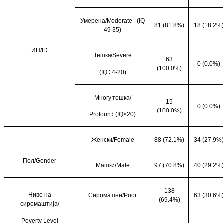
Умерена/
Moderate
(IQ
81 (81.8%)
18 (18.2%
49-35)
ИП/
ID
Тешка/
Severe
63
0 (0.0%)
(100.0%)
(IQ 34-20)
Многу тешка/
15
0 (0.0%)
(100.0%)
Profound (IQ<20)
Женски/
Female
88 (72.1%)
34 (27.9%
Пол/
Gender
Машки/
Male
97 (70.8%)
40 (29.2%
138
Ниво на
Сиромашни/
Poor
63 (30.6%
(69.4%)
сиромаштија/
Poverty Level