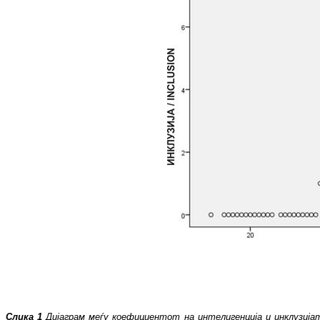
Слика 1
Дијаграм меѓу коефициентот на интелигенција и инклузија