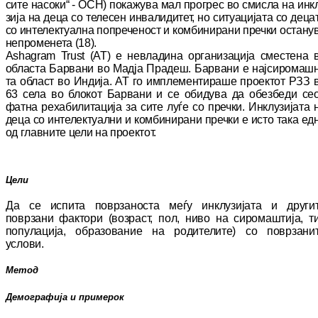
сите насоки“ - ОСН) покажува мал прогрес во смисла на ин
к
зи
ја на деца со телесен инвалидитет, но си
ту
а
цијата со деца
со интелектуална по
пре
че
ност и комбинирани пречки остану
не
про
ме
не
та (18).
Ashagram Trust (АТ) е не
вла
ди
на организација смес
тена 
областа Бар
ва
ни во Мадја Прадеш. Бар
вани е нај
си
ро
маш
та област во Индија. АТ го имплементираше проек
тот РЗЗ 
63 се
ла во блокот Барвани и се оби
ду
ва да обезбеди се
фатна рехабилитација за сите луѓе со преч
ки. Инклузијата 
деца со ин
телектуални и ком
би
нирани пречки е исто така ед
од глав
ни
те цели на проектот.
Цели
Д
а се испита поврзаноста меѓу инклузијата и дру
ги
поврзани фактори (возраст, пол, ниво на сиромаштија, т
популација, образование на родителите) со поврзани
услови.
Метод
Демографија и примерок