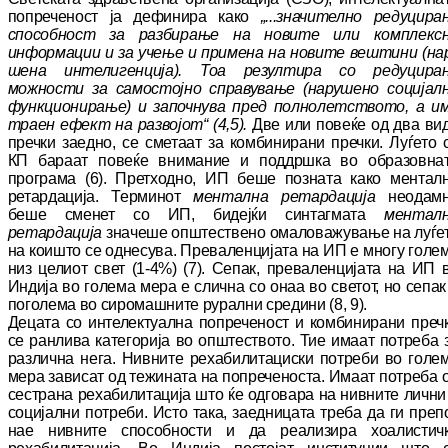
попреченост ја дефинира како
„...значително редуцира
способност за раз
би
ра
ње на новите или комплекс
информации и за учење и примена на новите вештини (на
шена интелигенција). Тоа резултира со ре
ду
ци
ра
можности за самостојно справување (на
ру
шено социјал
функционирање) и за
поч
ну
ва пред полнолетството, а и
траен ефект на развојот“ (4,
5).
Две или повеќе од два ви
пречки заедно, се сметаат за ком
би
ни
ра
ни пречки. Луѓето 
КП бараат повеќе вни
ма
ни
е и поддршка во образовна
програма (6). Претходно, ИП беше позната како мен
тал
ретардација. Терминот
ментална ре
тар
да
ци
ја
неодам
беше сменет со ИП, бидејќи син
тагмата
ментал
ретардација
значеше оп
штествено омаловажување на луѓе
на кои
што се однесува. Преваленцијата на ИП е мно
гу голе
низ целиот свет (1-4%) (7). Сепак, пре
валенцијата на ИП 
Индија во голема мера е слична со онаа во светот, но сепак
по
го
ле
ма во сиромашните рурални средини (8
,
9).
Децата со интелектуална попреченост и ком
би
ни
ра
ни преч
се ранлива категорија во оп
штес
твото. Тие имаат потреба 
различна нега. Нивните рехабилитациски потреби во го
ле
мера зависат од тежината на по
пре
че
нос
та. Имаат потреба 
сестрана рехабилитација што ќе одговара на нивните лични
социјални по
тре
би. Исто така, заедницата треба да ги пре
п
нае нивните способности и да реализира хоа
листич