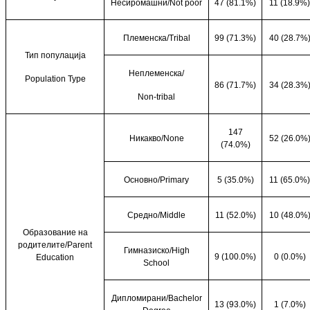
Несиромашни/
Not poor
47 (81.1%)
11 (18.9%)
Племенска/
Tribal
99 (71.3%)
40 (28.7%
Тип популација
Неплеменска/
Population Type
86 (71.7%)
34 (28.3%
Non-tribal
147
Никакво/
None
52 (26.0%
(74.0%)
Основно/
Primary
5 (35.0%)
11 (65.0%)
Средно/
Middle
11 (52.0%)
10 (48.0%
Образование на
родителите/
Parent
Гимназиско/
High
9 (100.0%)
0 (0.0%)
Education
School
Дипломирани/
Bachelor
13 (93.0%)
1 (7.0%)