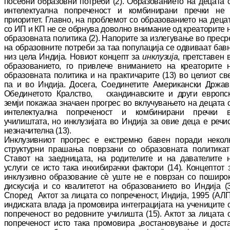
посебни образовни потреби (2). Об
ра
зо
ванието на децата 
интелектуална по
пре
че
ност и комбинирани пречки не
приоритет. Глав
но, на проблемот со образованието на де
ца
со ИП и КП не се обрнува доволно вни
ма
ние од креаторите 
образовната политика (2). На
пор
ите за излегување во преср
на об
ра
зов
ни
те потреби за таа популација се одвиваат бав
низ цела Индија. Новиот концепт за
ин
клу
зи
ја
, претставен 
образованието, го прив
ле
че вниманието на креаторите 
образовната по
ли
тика и на практичарите (13) во целиот све
па и во Индија. Досега, Соединетите Аме
ри
кански Држав
Обединетото Кралство, скан
ди
навските и други европс
земји по
ка
жа
а значаен прогрес во вклучувањето на де
ца
та 
интелектуална попреченост и ком
би
ни
ра
ни пречки 
училиштата, но инклузијата во Ин
ди
ја за овие деца е речи
незначителна (13).
Инклузивниот прогрес е екстремно бавен по
ра
ди некол
структурни прашања поврзани со об
ра
зовната политикат
Ставот на заедницата, на родителите и на давателите 
услуги се исто така инхибирачки фактори (14). Кон
цеп
тот 
инклузивно образование сѐ уште не е по
вр
зан со поширо
дискусија и со квалитетот на образованието во Индија (3
Според Актот за лицата со попреченост, Индија, 1995 (АЛП
ин
диската влада ја промовира интеграцијата на уче
ни
ците 
попреченост во редовните учи
лиш
та (15). Актот за лицата 
попреченост исто така промовира „востановување и дос
т