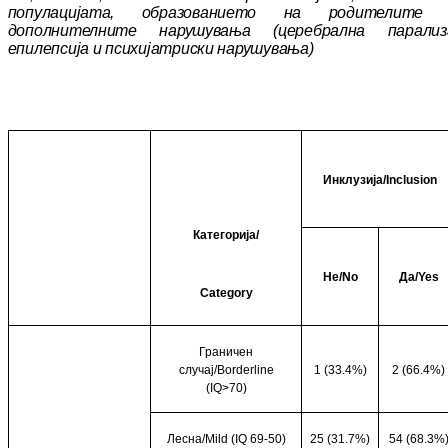
популацијата, об
ра
зо
ва
ние
то на родителите 
дополнителните на
ру
шу
ва
ња (церебрална парализ
епилепсија и пс
и
х
ијат
риски нарушувања)
Инклузија/
Inclusion
Категорија/
Не/
No
Да/
Yes
Category
Граничен
случај/
Borderline
1 (33.4%)
2 (66.4%)
(IQ>70)
Лесна/
Mild (IQ 69-50)
25 (31.7%)
54 (68.3%