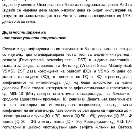
редовно училиште. Оваа реалност бе
ше изненадување за целиот РЗЗ-ти
бидејќи се надеваа дека барем неколку деца ќе бидат ин
клузирани ка
резултат на им
пле
мен
та
ци
ја
та на Актот за лица со попреченост од 1995 
ди
на во оваа земја.
Дијагностицирање на
интелектуалната попреченост
Случаите идентификувани во истражувањето беа дополнително тестира
со најмалку два стан
дардизирани теста: тест за аналитички пре
глед 
развојот (Developmental screening test - DST) и индиска адаптација 
скалата за со
ци
јална зрелост на Винеленд (Vineland Social Maturity Scale
VSMS). DST дава кое
фи
циент на развојот (DQ), а VSMS го дава со
јалниот коефициент (SQ), а просекот на DQ и SQ кореспондира 
коефициентот на ин
те
ли
генција (IQ), кој беше искористен за нив
ни
дијагнози. Беше следен критериумот за ди
јаг
ностицирање и класификаци
од МКБ-10 (Ме
ѓународна статистичка класификација на бо
лестите
сродните здравствени проблеми, 10. ревизија). Децата беа категоризира
во пет категории на интелектуална попреченост, спо
ред нивни
коефициент на интелигенција. Ка
те
гориите се рангирани од највисока до н
ни
ска: гранични случаи (IQ > 70), лесна (IQ 50 – 69), умерена (IQ 35 – 49
тешка (IQ 20 – 34) и многу тешка (IQ < 20). Критериумите од МКБ-10 
популарни и широко употребувани ме
ѓу земјите -членки на Светска