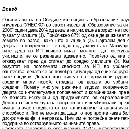
Вовед
Организацијата на Обединетите нации за об­ра­зо­ва­ние, нау
и култура (УНЕСКО) во својот из­вештај „Образование за си
2000“ оцени дека 20% од децата на училишна возраст не по­с
ту­ваат училиште (1). Приближно 87% од овие деца живеат 
земјите во развој, како што е Индија (2). Најголем дел 
децата со по­пре­че­ност се надвор од училиштата. Ма­лку­бро
ни­те деца со ИП коишто имаат можност да по­се­ту­ва
училиште, не се развиваат адекватно. По­ве­ќето од нив 
откажуваат пред да стигнат до средно училиште (3). Ка
резултат на по­го­ле­мата свесност за ИП во урбани
општества, де­ца­та се во подобра ситуација од оние во ру­ра
ни­те средини. Децата што живеат во си­ро­маш­ни рурал
средини многу повеќе страдаат од децата во урбани
средини. Помеѓу мно­гу­те различни видови попреченост
децата со ин­телектуална попреченост и комбинирани преч­
се почесто исклучени од придобивките од образованиет
Децата со интелектуална по­пре­че­ност и комбинирани преч
имаат зна­ча­ен недостаток во когнитивните и аналитички
спо­собности. Тие не можат да дадат отпор про­тив каква би
дискриминација и неправда. Ним им е потребна значител
поддршка во ос­тварувањето на нивните права.
Светската здравствена организација (СЗО), ин
те
лектуална