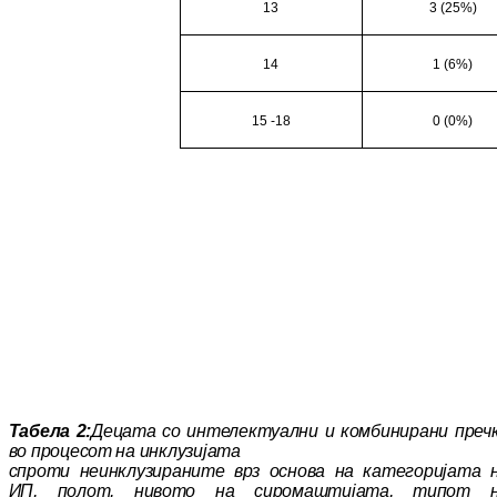
13
3 (25%)
14
1 (6%)
15 -18
0 (0%)
Табела 2:
Децата со интелектуални и ком
би
ни­
ра
ни преч
во процесот на инклузијата
сп
ро­
ти неинклузираните врз основа на ка
те
го
р
и
ј
ата 
ИП, полот, нивото на си
ро
маш
ти
ја
та, типот 