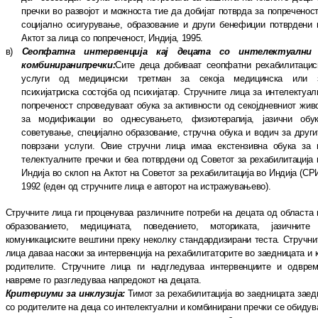
пречки во развојот и мож
нос
та тие да добијат потврда за по
пре
че
нос
социјално осигурување, образование и други бенефиции потврдени 
Актот за ли
ца со попреченост, Индија, 1995.
в)
Сеопфатна интервенција кај децата со ин
телектуални
комбинирани
пречки:
Сите деца добиваат сеопфатни ре
ха
би
ли
та
цис
услуги од медицински третман за се
ко
ја медицинска или 
психијатриска сос
тој
ба од психијатар. Стручните лица за ин
те
л
ектуал
попреченост спроведуваат обу
ка за активности од секојдневниот жи
в
за модификации во однесувањето, фи
зи
отерапија, јазични обук
советување, спе
ци
јално образование, стручна обука и во
дич за други
поврзани услуги. Овие струч
ни лица имаа екстензивна обука за 
телектуалните пречки и беа потврдени од Советот за рехабилитација 
Индија во склоп на Актот на Советот за ре
ха
би
ли
та
ци
ја во Индија (СРИ
1992 (еден од струч
ни
те лица е авторот на истражувањево).
Стручните лица ги проценуваа различните пот
реби на децата од областа 
об
ра
зо
ва
ние
то, медицината, поведението, моториката, ја
зич
ни
те
комуникациските вештини преку не
колку стандардизирани теста. Стручни
ли
ца даваа насоки за интервенција на ре
ха
би
ли
та
то
рите во заедницата и к
родителите. Струч
ните лица ги надгледуваа интервенциите и одврем
навреме го разгледуваа напредокот на децата.
Критериуми за инклузија:
Тимот за ре
ха
би
ли
та
ција во заедницата заед
со родителите на деца со интелектуални и комбинирани преч
ки се обидув