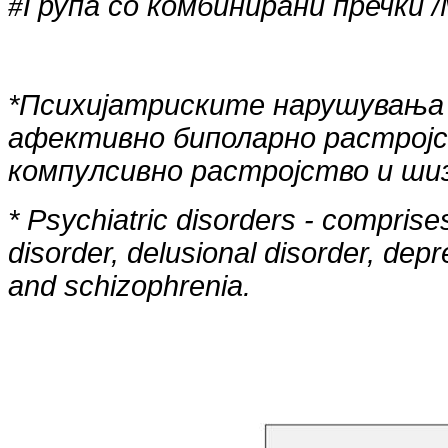
Група со комбинирани пречки
/
#
*
Психијатриските нарушувања 
афективно биполарно растројст
компулсивно растројство и ши
* Psychiatric disorders - comprise
disorder, delusional disorder, dep
and schizophrenia.