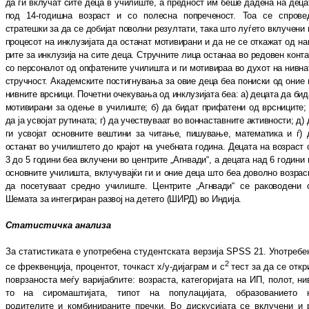
да ги вклучат сите деца в учи
лиште, а предност им беше дадена на де
ца
под 14-годишна возраст и со полесна по
пре
че
ност. Тоа се спрове
стратешки за да се до
би
јат поволни резултати, така што луѓето вклу
чени 
процесот на инклузијата да ос
та
нат мотивирани и да не се откажат од на
ри
те за инклузија на сите деца. Стручните лица ос
та
наа во редовен конта
со персоналот од оп
фа
тените училишта и ги мотивираа во духот на нивна
стручност. Академските пос
тиг
ну
ва
ња за овие деца беа пониски од оние 
нив
ни
те врсници. Почетни очекувања од ин
клу
зи
ја
та беа: а) децата да бид
мотивирани за оде
ње в училиште; б) да бидат прифатени од врс
ни
ци
те;
да ја усвојат рутината; г) да учес
тву
ва
ат во воннаставните активности; д) 
ги ус
војат основните вештини за читање, пи
шу
ва
ње, математика и ѓ) 
останат во учи
лиш
те
то до крајот на учебната година. Децата на воз
раст 
3 до 5 години беа вклучени во цен
три
те „Агнвади“, а децата над 6 години 
ос
нов
ни
те училишта, вклучувајќи ги и оние деца што беа доволно возрас
да посетуваат сред
но училиште. Центрите „Агнвади“ се ра
ко
во
де
ни 
Шемата за интегриран развој на де
те
то (ШИРД) во Индија.
Статистичка анализа
За статистиката е употребена студентската вер
зија SPSS 21. Употребе
2
се фрек­вен­ци­ја, процентот, точкаст x/y-дијаграм и c
тест за да се откр
по­вр­за­нос­та меѓу ва
ри
јаб
ли
те: возраста, категоријата на ИП, полот, ни
то на сиромаштијата, типот на по
пу
ла
ци
ја
та, образованието 
родителите и ком
би
ни
ра
­ни
те пречки. Во дискусијата се вклучени и 