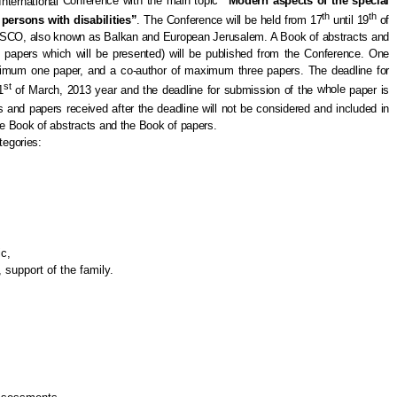
nternational
C
onference with the main topic
“Modern aspects of the special
th
th
 persons with disabilities”
. The
C
onference will be held from 17
until 19
of
NESCO, also known as Balkan and European Jerusalem.
A
Book of abstracts and
 papers which will be presented)
will be published from the Conference.
One
ximum one paper, and a co-author of maximum
three
papers. The deadline for
st
1
of March, 2013 year and the deadline for submission of the
whole
paper is
ts
and papers
received after the deadline
will
not
be
considered and
included in
e Book of abstracts and the Book of papers.
tegories:
ic
,
,
support of the family
.