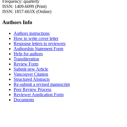
Frequency: quarterly
ISSN: 1409-6099 (Print)
ISSN: 1857-663X (Online)
Authors Info
Authors instructions
How to write cover letter
Response letters to reviewers
Authorship Statement Form
Help for authors
Transliteration
Review Form
Submit new Article
Vancouver Citation
Structured Abstracts
Re-submit a revised manuscript
Peer Review Process
Reviewer Application Form
Documents