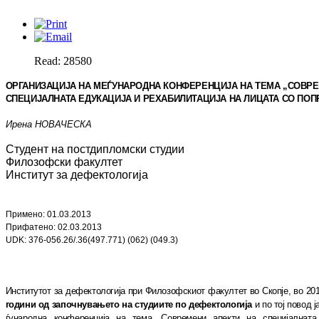
Read: 28580
ОРГАНИЗАЦИЈА НА МЕЃУНАРОДНА КОНФЕРЕНЦИЈА НА ТЕМА „СОВРЕ­
СПЕЦИЈАЛНАТА ЕДУКАЦИЈА И РЕХАБИЛИТАЦИЈА
НА ЛИЦАТА СО ПО
Ирена НОВАЧЕСКА
Студент на постдипломски студии
Филозофски факултет
Институт за дефектологиј
a
Примено:
01
.
03
.201
3
Прифатено:
02
.
03
.201
3
UDK: 376-056.26/.36(497.771) (062) (049.3)
Институтот за дефектологија при Фи
ло
зоф
ск
и
от
факултет во Скопје, во 20
години од за
поч
ну
ва
ње
то на студиите по дефектологија
и по тој повод ј
ѓу
народна конференција на тема „Со
вре
ме
ни апекти на специјалната