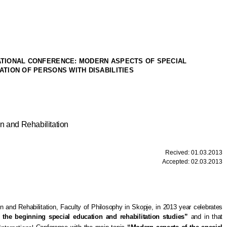
ATIONAL CONFERENCE:
MODERN ASPECTS OF SPECIAL
ATION OF PERSONS WITH DISABILITIES
on
and Rehabilitation
Recived
:
01
.
03
.201
3
Accepted
:
02
.
03
.201
3
on and Rehabilitation, Faculty of Philosophy in Skopje, in 2013 year celebrates
 the beginning special education and rehabilitation
studies
”
and in that