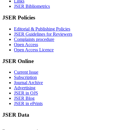
Links
JSER Bibliometrics
JSER Policies
Editorial & Publishing Policies
JSER Guidelines for Reviewers
Complaints procedure
Open Access
Open Access Licence
JSER Online
Current Issue
Subscription
Journal Archive
Advertising
JSER in OJS
JSER Blog
JSER in ePrints
JSER Data