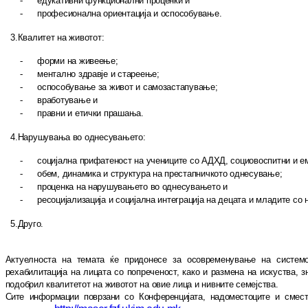
-
едукативни функционални проценки и
-
професионална ориентација и ос­по­со­бу­вање
.
3.
Квалитет на животот:
-
форми на живеење;
-
ментално здравје и стареење;
-
оспособување за живот и са­мо­зас­та­пу­ва­ње;
-
вработување и
-
правни и етички прашања
.
4.
Нарушувања во однесувањето:
-
социјална прифатеност на учениците со АДХД, социовоспитни и емо
-
обем, динамика и структура на прес­тап­ничкото однесување;
-
проценка на нарушувањето во од­не­су­ва­њето и
-
ресоцијализација и социјална ин­тег­ра­ци­ја на децата и младите с
5.
Друго.
Актуелноста на темата ќе придонесе за осо­вр­е­м­е­нување на системот
рехабилитација на лицата со по­пре­че­ност, како и размена на искуства, з
подобрил квалитетот на животот на овие лица и нивните се­меј­ства.
Сите информации поврзани со Кон­фе­рен­ци­ја­та, надоместоците и смест