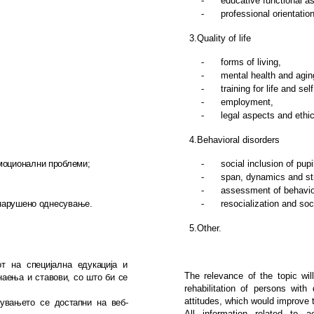
-
educative functional 
-
professional orientation
3.
Quality of life
-
forms of living
,
-
mental health and agin
-
training for life and se
-
employment
,
-
legal aspects and ethic
4.
Behavioral disorders
­цио­нал­ни проблеми;
-
social inclusion of pup
-
span
,
dynamics and str
-
assessment of behavio
о нарушено од­несување.
-
resocialization and soc
5.
Other
.
 на специјална еду­ка­ција ­и
The relevance of the topic wil
наења и ста­во­ви, со што би се
rehabilitation of persons wit
attitudes, which would improve th
увањето се дос­тап­ни на веб-
All information related to 