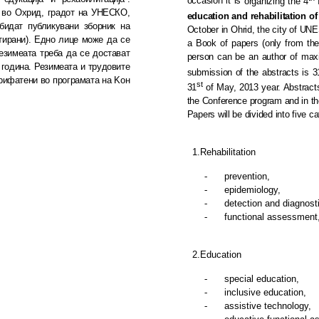
occasion
it is
organizing the 4
I
 во Охрид, градот на
УНЕСКО
,
education and rehabilitation of
бидат публикувани збор
ник на
October in Ohrid, the city of U
ти
ра
ни). Едно лице може да се
a Book of papers (only from the
Резимеата треба да се дос
та
ват
person can be an author of ma
 го
ди
на.
Ре
зимеата и трудовите
submission of the abstracts is 3
рифатени во програмата на
K
он
st
31
of May, 2013 year.
A
bstrac
the
Conference program and in th
Papers will be divided into five ca
1.
Rehabilitation
-
prevention
,
-
epidemiology
,
-
detection and diagnost
-
functional assessment
2.
Education
-
special education
,
-
inclusive education
,
-
assistive technology
,