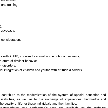
assessments
,
 and training.
g
,
lf advocacy
,
 considerations.
ils with ADHD
,
social-educational and emotional problems,
ucture of deviant behavior,
r disorders
,
ial integration of children and youths with attitude disorders
.
l contribute to the modernization of the system of special education and
h disabilities, as well as to the exchange of experiences, knowledge and
e quality of life for these individuals and their families.
accommodation and conference’s fees are available on the website: