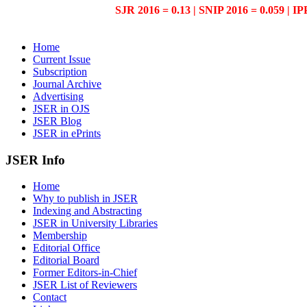
SJR 2016 = 0.13 | SNIP 2016 = 0.059 | IP
Home
Current Issue
Subscription
Journal Archive
Advertising
JSER in OJS
JSER Blog
JSER in ePrints
JSER Info
Home
Why to publish in JSER
Indexing and Abstracting
JSER in University Libraries
Membership
Editorial Office
Editorial Board
Former Editors-in-Chief
JSER List of Reviewers
Contact