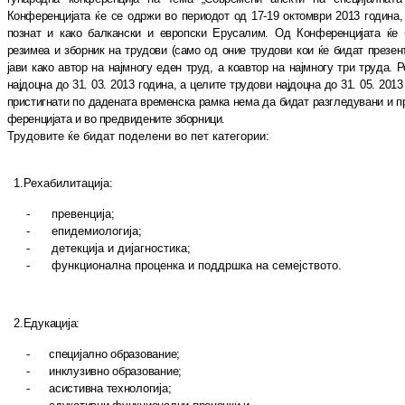
Конференцијата ќе се одр
жи во периодот од 17-19 октомври 2013 го
ди
на,
познат и како балкански и европски Ерусалим. Од Кон
ференцијата ќе 
резимеа и зборник на трудови (само од оние трудови кои ќе бидат пре
зен
јави како ав
тор на најмногу еден труд, а коавтор на нај
мно
гу три труда. 
најдоцна до 31.
03.
2013 година, а це
ли
те трудови најдоцна до 31.
05
.
2013
пристигнати по да
де
ната временска рамка нема да бидат раз
гле
дувани и п
ференцијата и во предвидените збор
ни
ци.
Трудовите ќе бидат поделени во пет ка­те­го­ри­и:
1.
Рехабилитација:
-
превенција;
-
епидемиологија;
-
детекција и дијагностика;
-
функционална проценка и поддршка на семејството.
2.
Едукација:
-
специјално образование;
-
инклузивно образование;
-
асистивна технологија;