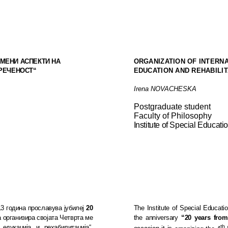
МЕ­НИ АСПЕКТИ НА
ORGANIZATION OF INTERN
ПРЕЧЕНОСТ“
EDUCATION AND REHABILIT
Irena NOVACHESKA
Postgraduate student
Faculty of Philosophy
Institute
of
Special Educati
13 година про
сла
вува јубилеј
20
The Institute of Special Educati
а организира својата
Ч
етврта
м
е
the anniversary
“20 years from
th
 едукација и ре
ха
билитација“.