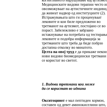
когнитивното нарушување кај аутизмот
Медицинските видови терапии често и
овозможуваат на аутистичните индиви
да живеат надвор од институциите (2).
Истражувањата што ги проценуваат
лековите и кои биле предложени во
третманот на аутизмот, постојано се во
пораст. Забележливо е забрзано
истакнување на потребата од тестирањ
лековите и подобра информација за
третманите што треба да биде побрзо
достапна отколку во минатото.
Целта на овој труд
е да прикаже некои
нови видови биомедицински третмани
се користат во светот.
1. Видови третмани кои може
да се користат во иднина
Окситоцинот
е мал пептиден хормон,
составен од девет аминокиселини што,