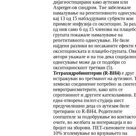
дијагностицирани како аутизам или
Asperger-ов синдром. Тие забележале
намалување на репетитивното однесув
кај 13 од 15 набљудувани субјекти кои
примиле инфузија со окситоцин. За раз
од нив само 6 од 15 членови на плацебо
групата покажале намалување на
репетитивното однесување. Не биле
најдени разлики во несаканите ефекти 
окситоцинската и плацебо-групата. Ов
автори укажале и на тоа дека социјалн
однесување може да се подобри со
окситоцинскиот третман (5).
Тетрахидробиоптерин
(R-BH4)
е друг 
истражуван во третманот на аутизмот. Т
хемиско соединение потребно за синтез
невротрансмитерите, како што се
серотонинот и другите катехоламини. 
една отворена пилот-студија шест
предучилишни деца со аутизам биле
третирани со R-BH4. Родителите
соопштиле за подобрување во контакто
очите, во желбата за интеракција и во
бројот на зборови. ПЕТ-скеновите пок
10% зголемување во врзувањето на