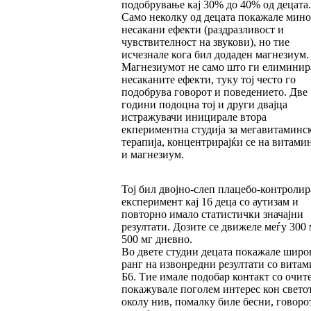
подобрување кај 30% до 40% од децата.
Само неколку од децата покажале мин
несакани ефекти (раздразливост и
чувствителност на звукови), но тие
исчезнале кога бил додаден магнезиум.
Магнезиумот не само што ги елиминир
несаканите ефекти, туку тој често го
подобрува говорот и поведението. Две
години подоцна тој и други двајца
истражувачи иницирале втора
екпериментна студија за мегавитаминс
терапија, концентрирајќи се на витами
и магнезиум.
Тој бил двојно-слеп плацебо-контролир
експеримент кај 16 деца со аутизам и
повторно имало статистички значајни
резултати. Дозите се движеле меѓу 300 
500 мг дневно.
Во двете студии децата покажале широ
ранг на извонредни резултати со витам
Б6. Тие имале подобар контакт со очите
покажувале поголем интерес кон свето
околу нив, помалку биле бесни, говоро