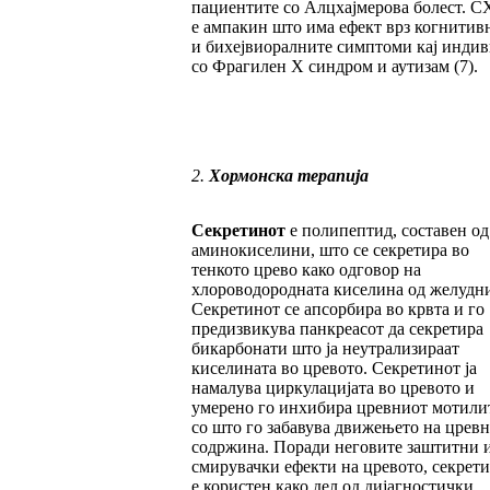
пациентите со Алцхајмерова болест. C
е ампакин што има ефект врз когнитив
и бихејвиоралните симптоми кај инди
со Фрагилен X синдром и аутизам (7).
2.
Хормонска терапија
Секретинот
е полипептид, составен од
аминокиселини, што се секретира во
тенкото црево како одговор на
хлороводородната киселина од желудни
Секретинот се апсорбира во крвта и го
предизвикува панкреасот да секретира
бикарбонати што ја неутрализираат
киселината во цревото. Секретинот ја
намалува циркулацијата во цревото и
умерено го инхибира цревниот мотилит
со што го забавува движењето на цревн
содржина. Поради неговите заштитни 
смирувачки ефекти на цревото, секрет
е користен како дел од дијагностички