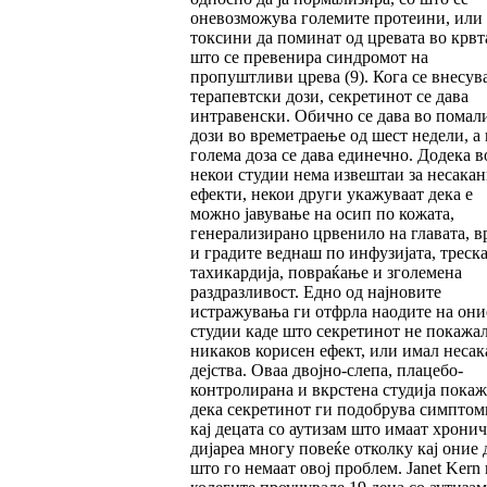
оневозможува големите протеини, или
токсини да поминат од цревата во крвта
што се превенира синдромот на
пропуштливи црева (9). Кога се внесув
терапевтски дози, секретинот се дава
интравенски. Обично се дава во помал
дози во времетраење од шест недели, а 
голема доза се дава единечно. Додека в
некои студии нема извештаи за несака
ефекти, некои други укажуваат дека е
можно јавување на осип по кожата,
генерализирано црвенило на главата, в
и градите веднаш по инфузијата, треска
тахикардија, повраќање и зголемена
раздразливост. Едно од најновите
истражувања ги отфрла наодите на они
студии каде што секретинот не покажа
никаков корисен ефект, или имал неса
дејства. Оваа двојно-слепа, плацебо-
контролирана и вкрстена студија пока
дека секретинот ги подобрува симптом
кај децата со аутизам што имаат хрони
дијареа многу повеќе отколку кај оние 
што го немаат овој проблем. Janet Kern 