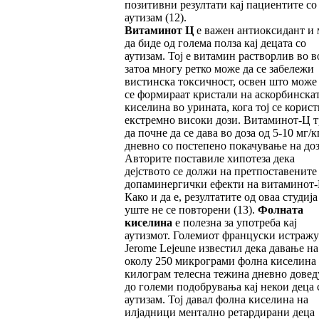
позитивни резултати кај пациентите со
аутизам (12).
Витаминот Ц
е важен антиоксидант и
да биде од голема полза кај децата со
аутизам. Тој е витамин растворлив во в
затоа многу ретко може да се забележи
вистинска токсичност, освен што може
се формираат кристали на аскорбинска
киселина во урината, кога тој се корист
екстремно високи дози. Витаминот-Ц т
да почне да се дава во доза од 5-10 мг/к
дневно со постепено покачување на доз
Авторите поставиле хипотеза дека
дејството се должи на претпоставените
допаминергички ефекти на витаминот-
Како и да е, резултатите од оваа студија
уште не се повторени (13).
Фолната
киселина
е полезна за употреба кај
аутизмот. Големиот француски истражу
Jerome Lejeune известил дека давање на
околу 250 микрограми фолна киселина
килограм телесна тежина дневно довед
до големи подобрувања кај некои деца 
аутизам. Тој давал фолна киселина на
илјадници ментално ретардирани деца