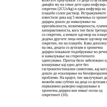
колегите проучувале 19 деца со аутизам
давајќи му на секое дете една инфузија 
секретин (2CUs/kg) и една инфузија на
плацебо солен раствор. Истражувачите
известиле дека кај 5 момчиња со хрони
дијареа дошло до намалување на
иритабилноста, вознемиреноста, плаче
хиперактивноста, кога тие биле третир
со секретин, а немале одговор на плаце
додека другите лица немале одговор ни
секретин, ни на плацебо. Како дополн
на ова, децата со аутизам и хронична
дијареа покажале подобрување во речн
и намалување на стереотипното
однесување. Притоа било забележано е
влошување кај едно дете без
гастроинтестинални симптоми, кај ког
дошло до ескалирање на бихејвиорални
проблеми. На крајот, тие заклучуваат д
можеби има субтип на деца со аутизам
первазивно развојно нарушување и
хронична дијареа кои имаат полза од
секретинот (10).