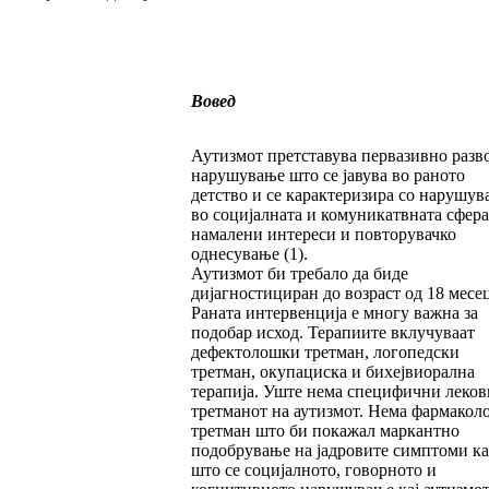
Вовед
Аутизмот претставува первазивно разв
нарушување што се јавува во раното
детство и се карактеризира со нарушув
во социјалната и комуникатвната сфера
намалени интереси и повторувачко
однесување (1).
Аутизмот би требало да биде
дијагностициран до возраст од 18 месе
Раната интервенција е многу важна за
подобар исход. Терапиите вклучуваат
дефектолошки третман, логопедски
третман, окупациска и бихејвиорална
терапија. Уште нема специфични леков
третманот на аутизмот. Нема фармако
третман што би покажал маркантно
подобрување на јадровите симптоми ка
што се социјалното, говорното и