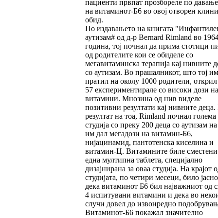
пациенти првпат прозбореле по давање
на витаминот-Б6 во овој отворен клин
обид.
По издавањето на книгата "Инфантиле
аутизам# од д-р Bernard Rimland во 196
година, тој почнал да прима стотици п
од родителите кои се обиделе со
мегавитаминска терапија кај нивните д
со аутизам. Во прашалникот, што тој им
пратил на околу 1000 родители, открил
57 експериментирале со високи дози н
витамини. Мнозина од нив виделе
позитивни резултати кај нивните деца.
резултат на тоа, Rimland почнал голема
студија со преку 200 деца со аутизам на
им дал мегадози на витамин-Б6,
нијацинамид, пантотенска киселина и
витамин-Ц. Витамините биле сместени
една мултипна таблета, специјално
дизајнирана за оваа студија. На крајот о
студијата, по четири месеци, било јасно
дека витаминот Б6 бил најважниот од с
4 испитувани витамини и дека во неко
случи довел до извонредно подобрувањ
Витаминот-Б6 покажал значително