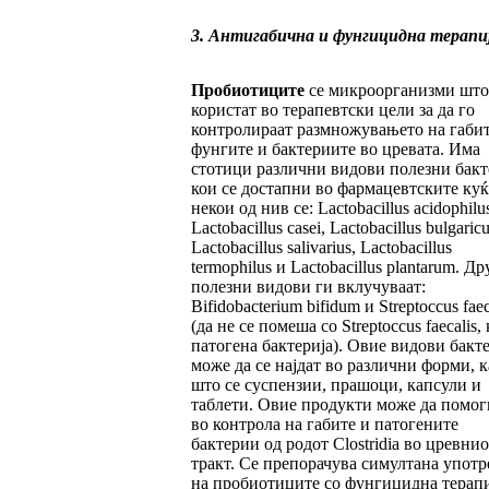
3. Антигабична и фунгицидна терапи
Пробиотиците
се микроорганизми што
користат во терапевтски цели за да го
контролираат размножувањето на габит
фунгите и бактериите во цревата. Има
стотици различни видови полезни бак
кои се достапни во фармацевтските куќ
некои од нив се: Lactobacillus acidophilus
Lactobacillus casei, Lactobacillus bulgaricu
Lactobacillus salivarius, Lactobacillus
termophilus и Lactobacillus plantarum. Др
полезни видови ги вклучуваат:
Bifidobacterium bifidum и Streptoccus fae
(да не се помеша со Streptoccus faecalis, 
патогена бактерија). Овие видови бакт
може да се најдат во различни форми, к
што се суспензии, прашоци, капсули и
таблети. Овие продукти може да помог
во контрола на габите и патогените
бактерии од родот Clostridia во цревнио
тракт. Се препорачува симултана употр
на пробиотиците со фунгицидна терапи