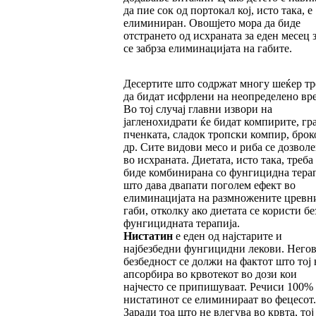
да пие сок од портокал кој, исто така, е
елиминиран. Овошјето мора да биде
отстрането од исхраната за еден месец з
се забрза елиминацијата на габите.
Десертите што содржат многу шеќер тр
да бидат исфрлени на неопределено вр
Во тој случај главни извори на
јагленохидрати ќе бидат компирите, гра
пченката, сладок тропски компир, брок
др. Сите видови месо и риба се дозвол
во исхраната. Диетата, исто така, треба
биде комбинирана со фунгицидна терап
што дава двапати поголем ефект во
елиминацијата на размножените цревн
габи, отколку ако диетата се користи бе
фунгицидната терапија.
Нистатин
е еден од најстарите и
најбезбедни фунгицидни лекови. Негов
безбедност се должи на фактот што тој 
апсорбира во крвотекот во дози кои
најчесто се припишуваат. Речиси 100%
нистатинот се елиминираат во фецесот.
Заради тоа што не влегува во крвта, тој