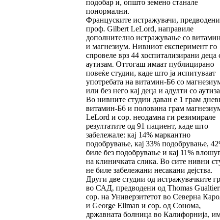
подобар и, општо земено станале
понормални.
Француските истражувачи, предводени
проф. Gilbert LeLord, направиле
дополнително истражување со витами
и магнезиум. Нивниот експеримент го
спровеле врз 44 хоспитализирани деца 
аутизам. Оттогаш имаат публицирано
повеќе студии, каде што ја испитуваат
употребата на витамин-Б6 со магнезиу
или без него кај деца и адулти со аутиза
Во нивните студии даван е 1 грам днев
витамин-Б6 и половина грам магнезиум
LeLord и сор. неодамна ги резимирале
резултатите од 91 пациент, каде што
забележале: кај 14% маркантно
подобрување, кај 33% подобрување, 4
биле без подобрување и кај 11% влошу
на клиничката слика. Во сите нивни ст
не биле забележани несакани дејства.
Други две студии од истражувачките г
во САД, предводени од Thomas Gualtier
сор. на Универзитетот во Северна Кар
и George Ellman и сор. од Сонома,
државната болница во Калифорнија, и