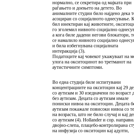
нормално, се секретира од мајката при
раѓањето и доењето на детето. Во
анималните студии било најдено дека то
асоциран со социјалното однесување. 
бил инектиран кај животните, окситоц
го зголемил нивното социјално однесу
а кога биле дадени негови блокатори, 
се намалило нивното социјално однес
и била избегнувана социјалната
интеракција (3).
Податоците кај човекот укажуваат на 
улога на окситоцинот во третманот на
аутистичните симптоми.
Во една студија биле испитувани
концентрациите на окситоцин кај 29 де
со аутизам и 30 изедначени по возраст 
без аутизам. Децата со аутизам имале
пониски нивоа на окситоцин. Децата б
аутизам покажале повисоки нивоа со т
на возраста, што не било случај и кај д
со аутизам (4). Hollander и сор. направи
двојно-слепа, плацебо-контролирана ст
на инфузија со окситоцин кај адулти,