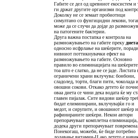
Габите се дел од цревниот екосистем и 
ги држат другите организми под контро
Доколку не се земаат пробиотици
симултано со фунгицидни лекови, тог
може да се случи да дојде до размножу
на патогените бактерии.
Друга важна постапка е контрола на
размножувањето на габите преку
диета
односно исфрлање на шеќерите, порад
нивниот поттикнувачки ефект на
размножувањето на габите. Основно
правило во елиминацијата на шеќерите 
тоа што е слатко, да не се јаде. Листата 
ограничени храни вклучува: бонбони,
сладолед, торти, благи пити, чоколада 
овошни сокови. Откако детето ќе почне
оваа диета се чини дека водата ќе му ст
главен пијалак. Сите видови шеќер тре
бидат елиминирани, вклучувајќи го и
медот, и сирупите, и овошниот шеќер и
рафинираните шеќери. Некои автори
препорачуваат комплетна елиминација,
додека други препорачуваат повремена
Понекогаш, можеби, ќе биде потребно
додавање витамин-Ц ако детето е нави