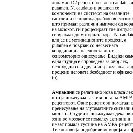
допамин D2 рецепторот во n. caudatus и
putamen. N. caudatus и putamen се
компоненти на системот на базалните
ганглии и се полиња длабоко во мозоко
што примаат различни импулси од кора
на мозокот, ги процесираат тие импулс
ги враќаат до моторната кора. N. caudat
влијае на мотивационите процеси, а
putamen е поврзан со несвесната
координација на едноставното
сензомоторно однесување. Бидејќи сам
една студија е спроведена за овој лек,
неопходни се и други истражувања за д
процени неговата безбедност и ефикас
(6).
Ампакини
се релативно нова класа ле
што ја покачуваат активноста на AMPA
рецепторот. Овие рецептори помагаат 
пренесување на глутаматните сигнали 
мозокот. Студиите покажуваат дека ови
зони во мозокот се помалку активни и
имаат помала густина на AMPA-рецепт
Тие лекови ја подобриле меморијата кај