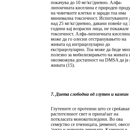
покачува до 10 мг/кг/дневно. Алфа-
липоичната киселина е природен прод
на човечките клетки и заради тоа има
минимална токсичност. Испитуваните 
над 25 мг/кг/дневно, давани повеќе од 
години кај возрасни лица, не покажале
токсичност. Алфа-липоичната киселин
може да го олесни отстранувањето на
живата од интрацелуларно до
екстрацелуларно. Тоа може да биде мно
полезно за мобилизирањето на живата 
овозможува достапност на DMSA да ја 
живата (15).
7. Диета слободна од глутен и казеин
Глутените се протеини што се среќаваа
растителниот свет и припаѓаат на
поткласата монокотиледони. Во ова
семејство се пченицата, јачменот, овесо
‘ржта и нивните деривати. Казеинот е