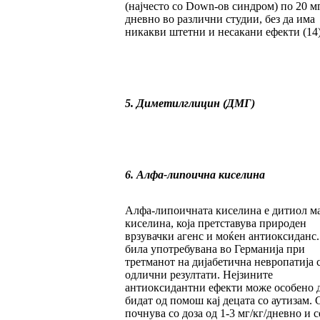
(најчесто со Down-ов синдром) по 20 м
дневно во различни студии, без да има
никакви штетни и несакани ефекти (14)
5. Диметилглицин (ДМГ)
6. Алфа-липоична киселина
Алфа-липоичната киселина е дитиол м
киселина, која претставува природен
врзувачки агенс и моќен антиоксиданс.
била употребувана во Германија при
третманот на дијабетична невропатија 
одлични резултати. Нејзините
антиоксидантни ефекти може особено 
бидат од помош кај децата со аутизам. 
почнува со доза од 1-3 мг/кг/дневно и с