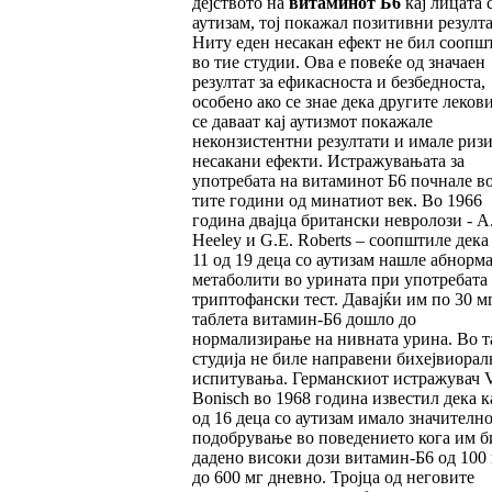
дејството на
витаминот Б6
кај лицата 
аутизам, тој покажал позитивни резулта
Ниту еден несакан ефект не бил соопш
во тие студии. Ова е повеќе од значаен
резултат за ефикасноста и безбедноста,
особено ако се знае дека другите леков
се даваат кај аутизмот покажале
неконзистентни резултати и имале ризи
несакани ефекти. Истражувањата за
употребата на витаминот Б6 почнале во
тите години од минатиот век. Во 1966
година двајца британски невролози - A.
Heeley и G.E. Roberts – соопштиле дека 
11 од 19 деца со аутизам нашле абнорм
метаболити во урината при употребата
триптофански тест. Давајќи им по 30 м
таблета витамин-Б6 дошло до
нормализирање на нивната урина. Во т
студија не биле направени бихејвиорал
испитувања. Германскиот истражувач V
Bonisch во 1968 година известил дека к
од 16 деца со аутизам имало значителн
подобрување во поведението кога им б
дадено високи дози витамин-Б6 од 100
до 600 мг дневно. Тројца од неговите