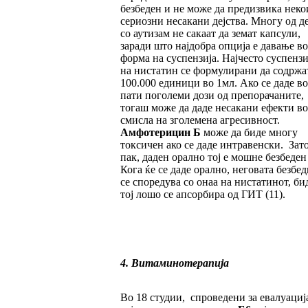
безбеден и не може да предизвика неко
сериозни несакани дејства. Многу од д
со аутизам не сакаат да земат капсули,
заради што најдобра опција е давање во
форма на суспензија. Најчесто суспенз
на нистатин се формулирани да содржа
100.000 единици во 1мл. Ако се даде во
пати поголеми дози од препорачаните,
тогаш може да даде несакани ефекти во
смисла на зголемена агресивност.
Амфотерицин Б
може да биде многу
токсичен ако се даде интравенски. Зато
пак, даден орално тој е мошне безбеден
Кога ќе се даде орално, неговата безбе
се споредува со онаа на нистатинот, би
тој лошо се апсорбира од ГИТ (11).
4. Витаминотерапија
Во 18 студии, спроведени за евалуациј