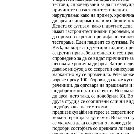
тестови, спроведувани за да ги евалуир
причините на гастроинтестиналните
нарушувања; како на пример, хронична
дијареа и синдромот на иритабилни цре
Децата со аутизам, како и другите деца
имаат гастроинтестинални проблеми, 
да примат секретин при дијагностичко
тестирање. Еден пациент со аутизам, Pe
Beck, на возраст од четири години, пр
секретин при лабораториското тестира
спроведено за да се видат причините за
неговата хронична дијареа. За три неде
давање инфузија со секретин однесува
маркантно му се променило. Peter може
изрече преку 100 зборови, да каже куси
реченици, да одговара на прашањата и 
подобрил контактот со очите. Неговата
дијареа, исто така, се подобрила (8). Во
друга студија се соопштени слични ви
подобрувања на симптоми,
предизвикувајќи интерес за секретинот
можна терапија за аутизмот. Во оваа ст
се укажува дека секретинот може да ја
подобри состојбата со цревната лигави
односно да ја нормализира, со што се