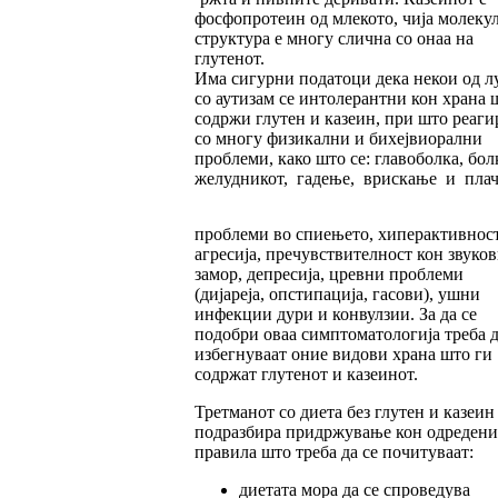
фосфопротеин од млекото, чија молеку
структура е многу слична со онаа на
глутенот.
Има сигурни податоци дека некои од л
со аутизам се интолерантни кон храна 
содржи глутен и казеин, при што реаги
со многу физикални и бихејвиорални
проблеми, како што се: главоболка, бол
желудникот, гадење, врискање и плач
проблеми во спиењето, хиперактивност
агресија, пречувствителност кон звуков
замор, депресија, цревни проблеми
(дијареја, опстипација, гасови), ушни
инфекции дури и конвулзии. За да се
подобри оваа симптоматологија треба д
избегнуваат оние видови храна што ги
содржат глутенот и казеинот.
Третманот со диета без глутен и казеин
подразбира придржување кон одредени
правила што треба да се почитуваат:
диетата мора да се спроведува