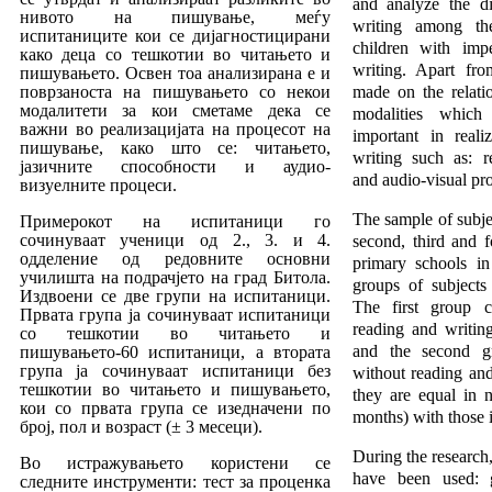
and analyze the di
нивото на пи­шување, меѓу
writing among th
испитаниците кои се дијагнос­ти­цирани
children with imp
како деца со тешкотии во читањето и
writing. Apart fro
пишувањето. Освен тоа анализирана е и
повр­за­носта на пишувањето со некои
made on the relatio
модалитети за кои сметаме дека се
mo­dalities whic
важни во реализацијата на процесот на
important in reali
пишување, како што се: читањето,
writing such as: re
јазичните способности и аудио-
and audio-visual pr
визуелните
про
цеси.
The sample of subje
Примерокот на испитаници го
сочинуваат уче
ни
ци од 2., 3. и 4.
sec­ond, third and 
одделение од редовните ос­новни
primary schools in
училишта на подрачјето на град Би­то­ла.
groups of subjects
Издвоени се две групи на испитаници.
The first group c
Пр­ва­та група ја сочинуваат испитаници
reading and writin
со теш­ко­тии во читањето и
and the second gr
пишувањето-60 испитаници, а вто
рата
група ја сочинуваат испитаници без
without reading an
тешкотии во читањето и пишувањето,
they are equal in 
кои со првата група се изедначени по
months) with those i
број, пол и воз­раст (± 3 месеци).
During the research
Во истражувањето користени се
have been used: g
следните инс­тру­менти: тест за проценка