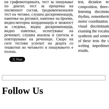
на графомото­ри­ка­та, тест за пишување
test, dictation t
по диктат, тест за процен­ка на
composition, three-
писмениот состав, тродимензионален
listening discrimi
тест на читање, слушна дискриминација,
rhythm, rememberin
пам­те
­ње на ритамот, памтење на броеви,
motor coordination 
видно-мо­торна координација и можност
vis­ual discrimina
за следење, видна дискриминација,
видно памтење, испи­ту­вање на
examing the vocabul
речникот, слушна анализа и синтеза и
synthesis and sen­ten
повторување на реченици. Скоро на
of these tests the 
сите тес­то­ви успехот на децата со
writing impedim
тешкотии во чита­ње­то и пишувањето е
results.
полош.
Follow Us