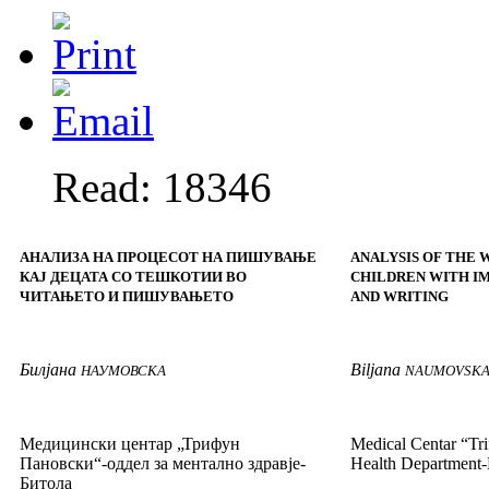
Read: 18346
АНАЛИЗА НА ПРОЦЕСОТ НА ПИШУВАЊЕ
ANALYSIS OF THE 
КАЈ ДЕЦАТА СО ТЕШКОТИИ ВО
CHILDREN WITH IM
ЧИТАЊЕТО И ПИШУВАЊЕТО
AND WRITING
Билјана
Biljana
НАУМОВСКА
NAUMOVSK
Медицински центар „Трифун
Medical Centar
“
Tr
Пановски“-оддел за ментално здравје-
Health
Depar
tment
-
Битола