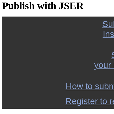
Publish with JSER
Su
Ins
your
How to subm
Register to r