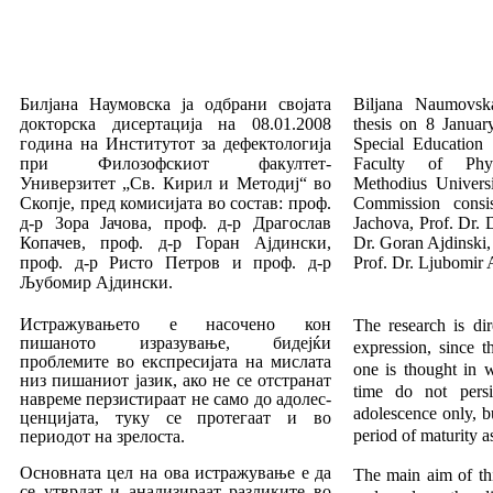
Билјана Наумовска ја одбрани својата
Biljana
Naumovsk
док­тор­ска дисертација на 08.01.2008
thesis
on
8
Januar
година на Инсти­ту­тот за дефектологија
Special
Education
при Филозофскиот факултет-
Faculty
of
Phy
Универзитет „Св. Кирил и Методиј“ во
Methodius
Univers
Скопје, пред комисијата во состав: проф.
Commission
consi
д-р Зо­ра Јачова, проф. д-р Драгослав
Jachova
,
Prof
.
Dr
.
Копачев, проф. д-р Горан Ајдински,
Dr
.
Goran
Ajdinski
проф. д-р Ристо Петров и проф. д-р
Prof
.
Dr
.
Ljubomir
Љубомир Ајдински.
Истражувањето е насочено кон
The research is dir
пишаното изра­зу­вање, бидејќи
expres­sion, since 
проблемите во експресијата на мислата
one is thought in w
низ пишаниот јазик, ако не се отстра­нат
time do not pers
навреме перзистираат не само до адолес­
adolescence only, b
цен­цијата, туку се протегаат и во
period of maturity a
периодот на зрелоста.
Основната цел на ова истражување е да
The main aim of thi
се ут­вр­дат и анализираат разликите во