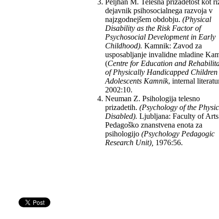
Peljhan M. Telesna prizadetost kot ri
dejavnik psihosocialnega razvoja v
najzgodnejšem obdobju.
(Physical
Disability as the Risk Factor of
Psychosocial Development in Early
Childhood).
Kamnik: Zavod za
usposabljanje invalidne mladine Ka
(
Centre for Educa
tion and Rehabilit
of Physically Hand
icapped Children
Adolescents Kamnik
, internal literatu
2002:10.
Neuman Z. Psihologija telesno
prizadetih.
(Psy
chology of the Physic
Disabled).
Ljubljana: Faculty of Arts
Pedagoško znanstvena enota za
psihologijo
(Psychology Pedagogic
Research Unit),
1976:56.