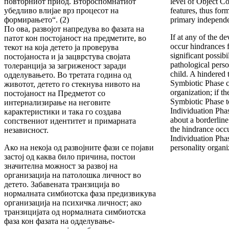
повторниот приод. Второспомнатиот
level of Object Co
убедливо влијае врз процесот на
features, thus for
формирањето“. (2)
primary independ
По ова, развојот напредува во фазата на
If at any of the d
патот кон постојаност на предметите, во
occur hindrances f
текот на која детето ја проверува
significant possib
постојаноста и ја зацврстува својата
pathological perso
толеранција за загриженост заради
child. A hindered 
одделувањето. Во третата година од
Symbiotic Phase c
животот, детето го стекнува нивото на
organization; if t
постојаност на Предметот со
Symbiotic Phase t
интернализирање на неговите
Individuation Phas
карактеристики и така го создава
about a borderline
сопствениот идентитет и примарната
the hindrance occu
независност.
Individuation Phas
Ако на некоја од развојните фази се појави
personality organi
застој од каква било причина, постои
значителна можност за развој на
организација на патолошка личност во
детето. Забавената транзиција во
нормалната симбиотска фаза предизвикува
организација на психичка личност; ако
транзицијата од нормалната симбиотска
фаза кон фазата на одделување-