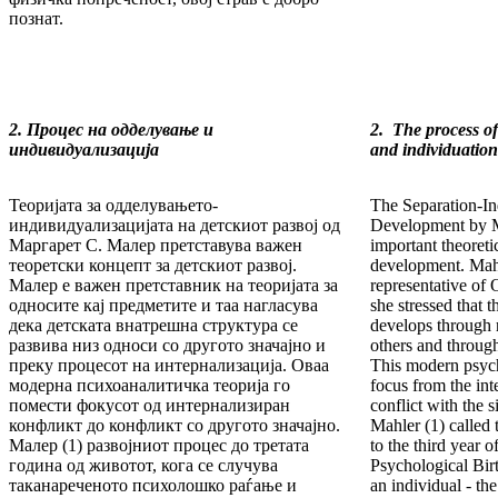
познат.
2. Процес на одделување и
2. The process of
индивидуализација
and individuation
Теоријата за одделувањето-
The Separation-In
индивидуализацијата на детскиот развој од
Development by M
Маргарет С. Малер претставува важен
important theoreti
теоретски концепт за детскиот развој.
development. Mahl
Малер е важен претставник на теоријата за
representative of 
односите кај предметите и таа нагласува
she stressed that t
дека детската внатрешна структура се
develops through r
развива низ односи со другото значајно и
others and through
преку процесот на интернализација. Оваа
This modern psych
модерна психоаналитичка теорија го
focus from the inte
помести фокусот од интернализиран
conflict with the s
конфликт до конфликт со другото значајно.
Mahler (1) called
Малер (1) развојниот процес до третата
to the third year o
година од животот, кога се случува
Psychological Bir
таканареченото психолошко раѓање и
an individual - th