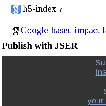
h5-index
7
Google-based impact f
Publish with JSER
Su
Ins
your