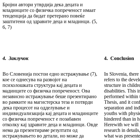
Бројни автори утврдија дека децата и
младинците со физичка попреченост имаат
тенденција да бидат претерано повеќе
заштитени од здравите деца и младинци. (5,
6, 7)
4. Заклучок
4.
Conclusion
Во Словенија постои едно истражување (7),
In Slovenia, there
кое се однесува на развојот на
refers to the deve
психолошката структура кај децата и
structure in child
мадинците со физичка попреченост. Ова
disabilities. This
независно истражување беше презентирано
performed within 
во рамките на магистерска теза и потврди
Thesis, and it con
дека процесот на одделување и
separation and ind
индивидуализација кај децата и младинците
youths with physic
со физичка попреченост е позабавен
hindered than in h
отколку кај здравите деца и младинци. Овде
Herewith we will n
нема да презентираме резултати од
research in detail
истражувањето во детали, но може да
what was presente