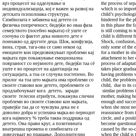
врз процесот на одделување и
the process of sep
индивидуализација, кој е важен за развој на
which is so import
детската психолошка структура.
child’s psychologi
Симбиозата е забавена кај детето со
hindered for the p
физичка попреченост, бидејќи во оваа фаза
in this phase the f
семејството (посебно мајката) сè уште се
is still coming to 
соочува со фактот дека нивното дете е
child is different 
поинакво од другите деца. Шок, конфузија,
Shock, confusion, 
вина, страв, тага-ова се само некои од
only some of the 
емоциите кои предизвикуваат проблеми кај
for a mother in sh
мајката при покажување емоционална
attachment to her ch
поврзаност со нејзиното дете, бидејќи таа сè
process of adaptati
уште е во процесот на адаптација на
takes place gradua
ситуацијата, а тоа се случува постепено. Во
having problems w
прилог на тоа што мајката има проблеми со
child, the proble
своите ставови кон детето, проблемите се
child, due to its c
продлабочуваат кога детето, заради
similar problems i
своите телесни атрибути, покажува слични
mother, making her
проблеми во своите ставови кон мајката,
enough and succes
правејќи таа да се чувсвува дека не е
when she most nee
доволно добра и успешна мајка-во периодот
reassurance from t
кога најмногу % треба таква поддршка од
circle, and a posi
детето. Ова прави круг, а позитивната
become questionab
внатрешна промена и симбиозата се
caused by the so-c
доведуваат во прашање. Дополнителни
when the child is 