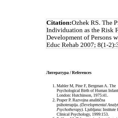
Citation:
Ozhek RS. The Pr
Individuation as the Risk 
Development of Persons wit
Educ Rehab 2007; 8(1-2):
Литература
/
References
Mahler M, Pine F, Bergman A. The
Psychological Birth of Human Infant
London: Hutchinson, 1975:41.
Praper P. Razvojna analitična
psihoterapija.
(Developmental Analyt
Psychotherapy).
Ljubljana: Institute 
Clinical Psychology, 1999:153.