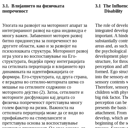
3.1. Влијанието на физичката
3.1 The Influenc
попреченост
Disability
Улогата на развојот на моторниот апарат за
The role of develo
интегрираниот развој на една индивидуа е
integrated develop
многу важен. Забавениот моторен развој
important. A hind
битно придонесува за попреченост во
substantially contr
другите области, како и за развојот на
areas and, as such
психолошката структура. Моторниот развој
the psychological 
игра улога во воспоставување на Его-
development plays 
структурата, бидејќи преку интеграцијата
structure, for thro
на сетилната перцепција и влијанието врз
perception and aff
динамиката на идентификацијата се
formed. Ego struct
формира. Его-структурата, од друга страна,
into the sensory-
е вградена во сетилно-моторната шема со
sensory contents w
мешање на сетилните содржини со
Therefore, sensor
моторното дејство (2). Затоа, сетилните и
children with physi
моторните дисфункции кај децата со
big risk factor. T
физичка попреченост претставува многу
perception can be 
голем фактор на ризик. Важноста на
presents the basis 
сетилната перцепција може да се види во
attachment. From t
прифаќањето на стимулансите и
develop, which are
претставува основа за воспоставување
beginning of the s