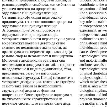
контакт и приврзаност. Од оваа основа, се
process. Sensory m
развива доверба и симбиоза, кои се битни за
contribute to the u
успешен почеток на процесот на
separation and ind
одделување и индивидуализација.
For a successful b
Сетилните дисфункции индиректно
individuation proce
придонесуваат за непотполниот процес на
key role in enabli
одделување и индивидуализација.
in independent acti
За успешен почеток на процесот на
experiment, as wel
одделување и индивидуализација,
independence and i
моторните способности играат клучна улога
malfunctions rende
во овозможувањето на детето да стане
bring about a hin
активно во независните активности, да
individuation pro
практикува и експериментира, како и да ја
causes developmen
развива својата независност и иницијатива.
psychological stru
Моторните дисфункции го прават ова
and motoric malfun
невозможно и доведуваат до забавен процес
attributes are als
на одделување и индивидуализација, така,
psychological stru
предизвикува развој на патолошко-
physical disabiliti
психолошка структура. Покрај сетилните и
to physiological f
моторните дисфункции, телесните атрибути
which makes these
се исто така важни за психолошките
restless, and whim
структури кај децата со физичка
biological rhythm,
попреченост. Овие атрибути се однесуваат
separation and ind
на физиолошките карактеристики на
physical disabilit
нервниот систем, што ги прави овие деца
the mother's, i.e. t