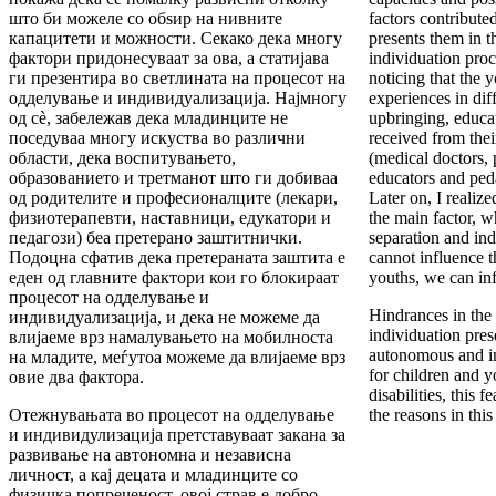
што би можеле со обѕир на нивните
factors contributed
капацитети и можности. Секако дека многу
presents them in t
фактори придонесуваат за ова, а статијава
individuation proc
ги презентира во светлината на процесот на
noticing that the 
одделување и индивидуализација. Најмногу
experiences in diff
од сè, забележав дека младинците не
upbringing, educa
поседуваа многу искуства во различни
received from thei
области, дека воспитувањето,
(medical doctors, 
образованието и третманот што ги добиваа
educators and ped
од родителите и професионалците (лекари,
Later on, I realize
физиотерапевти, наставници, едукатори и
the main factor, w
педагози) беа претерано заштитнички.
separation and in
Подоцна сфатив дека претераната заштита е
cannot influence t
еден од главните фактори кои го блокираат
youths, we can inf
процесот на одделување и
Hindrances in the 
индивидуализација, и дека не можеме да
individuation pres
влијаеме врз намалувањето на мобилноста
autonomous and in
на младите, меѓутоа можеме да влијаеме врз
for children and y
овие два фактора.
disabilities, this 
Отежнувањата во процесот на одделување
the reasons in this 
и индивидулизација претставуваат закана за
развивање на автономна и независна
личност, а кај децата и младинците со
физичка попреченост, овој страв е добро