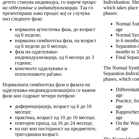
детето станува индивидуа, го нарече
процес
Individuation. She
на одделување и
индивидуализација.
Таа го
which takes place
презентираше како процес кој се случува
phases:
низ следните фази:
Normal Auti
нормална аутистичка фаза, до возраст
age
од 6 недели;
Normal Sym
нормална симбиотска фаза, на возраст
to 6 months
од 6 недели до 6 месеци;
Separation-
фаза на одделување-
months to 3
индивидуализација, од 6 месеци до 3
Final Separ
години;
The Normal Symbi
конечното одделување и
Separation-Indivi
психолошкото раѓање.
phases, which com
Нормалната симбиотска фаза и фазата на
Differentia
одделување-индивидуализацијата се важни
age
фази кои содржат четири потфази:
Practice, f
диференцијација, возраст од 6 до 10
age
месеци;
Rapprochem
практика, возраст од 10 до 16 месеци;
age
повторен приод, од 16 до 24 месеци;
On the Way 
на пат кон постојаност на предметите,
of age
тригодишна возраст.