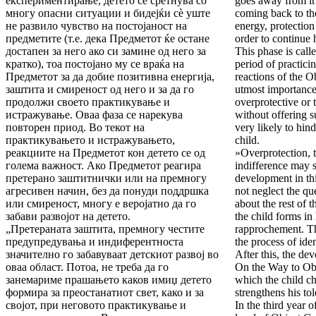
експериментирање, детето се сретнува со
goes away from it 
многу опасни ситуации и бидејќи сè уште
coming back to the
не развило чувство на постојаност на
energy, protection
предметите (т.е. дека Предметот ќе остане
order to continue 
достапен за него ако си замине од него за
This phase is cal
кратко), тоа постојано му се враќа на
period of practici
Предметот за да добие позитивна енергија,
reactions of the O
заштита и смиреност од него и за да го
utmost importance.
продолжи своето практикување и
overprotective or 
истражување. Оваа фаза се нарекува
without offering s
повторен приод. Во текот на
very likely to hin
практикувањето и истражувањето,
child.
реакциите на Предметот кон детето се од
»Overprotection, 
голема важност. Ако Предметот реагира
indifference may s
претерано заштитнички или на премногу
development in thi
агресивен начин, без да понуди поддршка
not neglect the qu
или смиреност, многу е веројатно да го
about the rest of t
забави развојот на детето.
the child forms in
„Претераната заштита, премногу честите
rapprochement. The
предупредувања и индиферентноста
the process of ide
значително го забавуваат детскиот развој во
After this, the de
оваа област. Потоа, не трeба да го
On the Way to Ob
занемариме прашањето каков имиџ детето
which the child c
формира за преостанатиот свет, како и за
strengthens his to
својот, при неговото практикување и
In the third year o