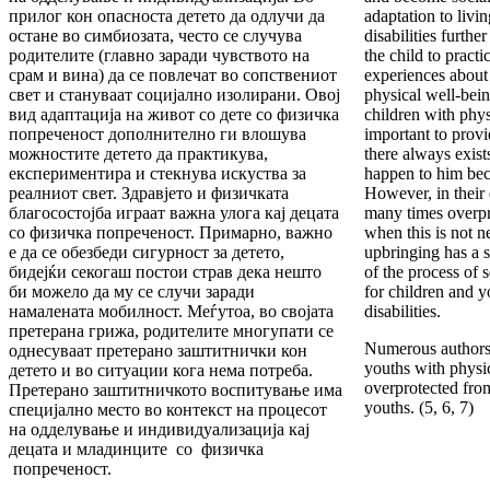
прилог кон опасноста детето да одлучи да
adaptation to livi
остане во симбиозата, често се случува
disabilities furthe
родителите (главно заради чувството на
the child to pract
срам и вина) да се повлечат во сопствениот
experiences about 
свет и стануваат социјално изолирани. Овој
physical well-bein
вид адаптација на живот со дете со физичка
children with physic
попреченост дополнително ги влошува
important to provid
можностите детето да практикува,
there always exist
експериментира и стекнува искуства за
happen to him bec
реалниот свет. Здравјето и физичката
However, in their 
благосостојба играат важна улога кај децата
many times overpro
со физичка попреченост. Примарно, важно
when this is not n
е да се обезбеди сигурност за детето,
upbringing has a s
бидејќи секогаш постои страв дека нешто
of the process of 
би можело да му се случи заради
for children and y
намалената мобилност. Меѓутоа, во својата
disabilities.
претерана грижа, родителите многупати се
Numerous authors 
однесуваат претерано заштитнички кон
youths with physic
детето и во ситуации кога нема потреба.
overprotected fro
Претерано заштитничкото воспитување има
youths. (5, 6, 7)
специјално место во контекст на процесот
на одделување и индивидуализација кај
децата и младинците со физичка
попреченост.