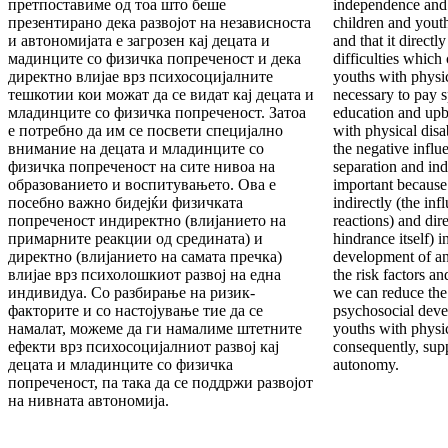
претпоставиме од тоа што беше
independence and
презентирано дека развојот на независноста
children and youth
и автономијата е загрозен кај децата и
and that it directl
мадинците со физичка попреченост и дека
difficulties which
директно влијае врз психосоцијалните
youths with physica
тешкотии кои можат да се видат кај децата и
necessary to pay sp
младинците со физичка попреченост. Затоа
education and upb
е потребно да им се посвети специјално
with physical disa
внимание на децата и младинците со
the negative influ
физичка попреченост на сите нивоа на
separation and ind
образованието и воспитувањето. Ова е
important because 
посебно важно бидејќи физичката
indirectly (the in
попреченост индиректно (влијанието на
reactions) and dire
примарните реакции од средината) и
hindrance itself) 
директно (влијанието на самата пречка)
development of an
влијае врз психолошкиот развој на една
the risk factors an
индивидуа. Со разбирање на ризик-
we can reduce the 
факторите и со настојување тие да се
psychosocial deve
намалат, можеме да ги намалиме штетните
youths with physic
ефекти врз психосоцијалниот развој кај
consequently, sup
децата и младинците со физичка
autonomy.
попреченост, па така да се поддржи развојот
на нивната автономија.