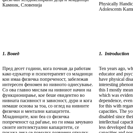
Physically Handi
Камник, Словенија
Adolescents Kamn
1. Вовед
1. Introduction
Пред десет години, кога почнав да работам
Ten years ago, wh
како едукатор и психотерапевт со младинци
educator and psyc
кои имаа физичка попреченост, забележав
have physical disa
интересен феномен во нивното однесување.
interesting pheno
Со ова главно мислам на нивниот начин на
this I mostly mean
функционирање, кое беше евидентно во
which was evident 
нивната пасивност и зависност, дури и кога
dependence, even
немаше основа за тоа, со оглед на нивните
for this with rega
физички и ментални капацитети.
capacities. The y
Младинците, кои беа со физичка
disabled since thei
попреченост од раѓање, но ги имаа зачувано
intellectual capac
своите интелектуални капацитети, се
less developed tha
покажа дека се помалку развиени отколку
capacities and pos