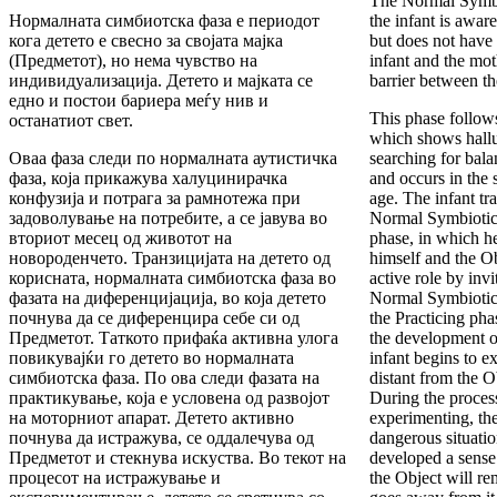
The Normal Symbi
Нормалната симбиотска фаза е периодот
the infant is awar
кога детето е свесно за својата мајка
but does not have 
(Предметот), но нема чувство на
infant and the mot
индивидуализација. Детето и мајката се
barrier between th
едно и постои бариера меѓу нив и
This phase follow
останатиот свет.
which shows hallu
Оваа фаза следи по нормалната аутистичка
searching for bala
фаза, која прикажува халуцинирачка
and occurs in the 
конфузија и потрага за рамнотежа при
age. The infant tr
задоволување на потребите, а се јавува во
Normal Symbiotic 
вториот месец од животот на
phase, in which he
новороденчето. Транзицијата на детето од
himself and the Ob
корисната, нормалната симбиотска фаза во
active role by invi
фазата на диференцијација, во која детето
Normal Symbiotic 
почнува да се диференцира себе си од
the Practicing pha
Предметот. Таткото прифаќа активна улога
the development o
повикувајќи го детето во нормалната
infant begins to e
симбиотска фаза. По ова следи фазата на
distant from the O
практикување, која е условена од развојот
During the proces
на моторниот апарат. Детето активно
experimenting, th
почнува да истражува, се оддалечува од
dangerous situatio
Предметот и стекнува искуства. Во текот на
developed a sense 
процесот на истражување и
the Object will re