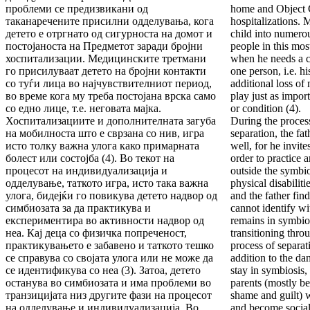
проблеми се предизвикани од
home and Object 
таканаречените присилни одделувања, кога
hospitalizations. 
детето е отргнато од сигурноста на домот и
child into numerou
постојаноста на Предметот заради бројни
people in this most
хоспитализации. Медицинските третмани
when he needs a c
го присилуваат детето на бројни контакти
one person, i.e. h
со туѓи лица во најчувствителниот период,
additional loss of 
во време кога му треба постојана врска само
play just as impor
со едно лице, т.е. неговата мајка.
or condition (4).
Хоспитализациите и дополнителната загуба
During the proces
на мобилноста што е сврзана со нив, игра
separation, the fat
исто толку важна улога како примарната
well, for he invite
болест или состојба (4). Во текот на
order to practice a
процесот на индивидуализација и
outside the symbio
одделување, таткото игра, исто така важна
physical disabiliti
улога, бидејќи го повикува детето надвор од
and the father find
симбиозата за да практикува и
cannot identify wit
експериментира во активности надвор од
remains in symbio
неа. Кај деца со физичка попреченост,
transitioning thro
практикувањето е забавено и таткото тешко
process of separat
се справува со својата улога или не може да
addition to the da
се идентификува со неа (3). Затоа, детето
stay in symbiosis,
останува во симбиозата и има проблеми во
parents (mostly be
транзицијата низ другите фази на процесот
shame and guilt) 
на одделување и индивидуализација. Во
and become sociall