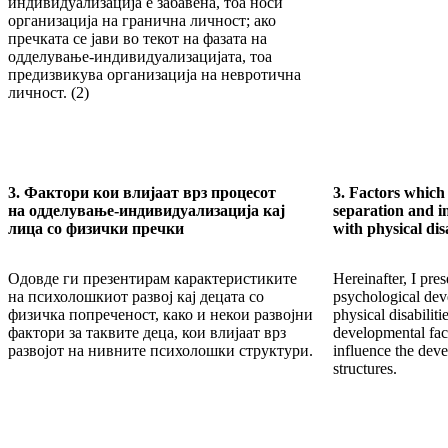
индивидуализација е забавена, тоа носи
организација на гранична личност; ако
пречката се јави во текот на фазата на
одделување-индивидуализацијата, тоа
предизвикува организација на невротична
личност. (2)
3. Фактори кои влијаат врз процесот
3. Factors which 
на одделување-индивидуализација кај
separation and i
лица со физички пречки
with physical disa
Одовде ги презентирам карактеристиките
Hereinafter, I pres
на психолошкиот развој кај децата со
psychological dev
физичка попреченост, како и некои развојни
physical disabiliti
фактори за таквите деца, кои влијаат врз
developmental fac
развојот на нивните психолошки структури.
influence the deve
structures.