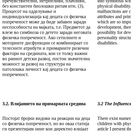
пречувствителни, нетрпеливи, плачливи,
into symbiosis wit
без константен биолошки ритам итн. (3).
physical disability
Процесот на одделување и
malfunctions are 
индивидуализација кај децата со физичка
attributes and pri
попреченост може да биде забавен заради
which are so impor
неспособноста на мајката, т.е. Предметот да
development, there
влезе во симбиоза со детето заради неговата
possibility for de
физичка попреченост. Ако сетилните и
personality struct
моторните дисфункции се комбинираат со
disabilities.
телесните атрибути и примарните ризични
фактори на средината, кои се толку важни
во раниот детски развој, постои значителна
можност за развој на структура на
патолошка личност кај децата со физичка
попреченост.
3.2. Влијанието на примарната средина
3.2 The Influenc
Постојат бројни видови на реакции на деца
There exist numero
со физичка попреченост, но во оваа статија
children with physi
ги презентирам оние кои директно влијаат
article I present t