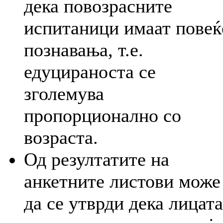
дека повозрасните
испитаници имаат повеќ
познавања, т.е.
едуцираноста се
зголемува
пропорционално со
возраста.
Од резултатите на
анкетните листови може
да се утврди дека лицата