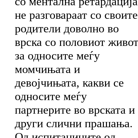
со ментална ретардација
не разговараат со своите
родители доволно во
врска со половиот живот
за односите меѓу
момчињата и
девојчињата, какви се
односите меѓу
партнерите во врската и
други слични прашања.
Од испитаниците од