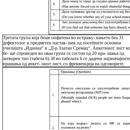
Третата група која беше опфатена во истражу- вањето беа 31
дефектолог и предметен настав- ник од посебните основни
училишта „Иднина“ и „Д-р Златан Сремац“. Анкетниот лист ко
бе- ше спроведен во оваа група се состои од 20 пра- шања од
затворен тип (табела 6). И во табелата 6 се дадени најзначајнит
прашања од анкет- ниот лист, со фреквенција на одговорите.