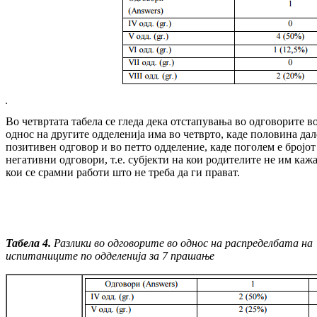
Во четвртата табела се гледа дека отстапувања во одговорите в
однос на другите одделенија има во четврто, каде половина дал
позитивен одговор и во петто одделение, каде поголем е бројот
негативни одговори, т.е. субјекти на кои родителите не им каж
кои се срамни работи што не треба да ги прават.
Табела 4.
Разлики во одговорите во однос на рас
пре
делбата на
испитаниците по одделенија за 7 прашање