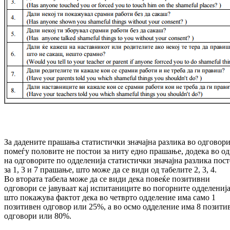
За дадените прашања статистички значајна разлика во одговор
помеѓу половите не постои за ниту едно прашање, додека во о
на одговорите по одделенија статистички значајна разлика пос
за 1, 3 и 7 прашање, што може да се види од табелите 2, 3, 4.
Во втората табела може да се види дека повеќе позитивни
одговори се јавуваат кај испитаниците во погорните одделенија
што покажува фактот дека во четврто одделение има само 1
позитивен одговор или 25%, а во осмо одделение има 8 позити
одговори или 80%.