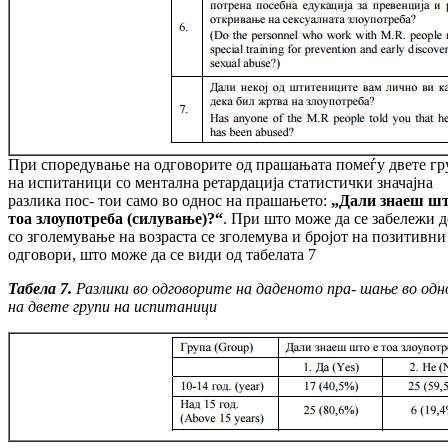
При споредување на одговорите од прашањата помеѓу двете г
на испитаници со ментална ретардација статистички значајна
разлика пос- тои само во однос на прашањето:
„Дали знаеш шт
тоа злоупотреба (силување)?“
. При што може да се забележи д
со зголемување на возраста се зголемува и бројот на позитивни
одговори, што може да се види од табелата 7
Табела 7.
Разлики во одговорите на даденото пра- шање во одн
на двете групи на испитаници