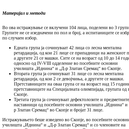
Материјал и методи
Во ова истражување се вклучени 104 лица, поделени во 3 групи
Групите не се изедначени по пол и број, а испитаниците се изб
по случаен избор.
Едната група ја сочинуваат 42 лица со лесна ментална
ретардација, од кои 21 лице се припадници на женскиот п
а другите 21 се машки. Сите се на возраст од 10 до 14 год
односно од IV-VIII одделение во посебните основни
училишта „Иднина“ и „Д-р Златан Сремац“ во Скопје.
Втората група ја сочинуваат 31 лице со лесна ментална
ретардација, од кои 2 се девојчиња, а другите се машки.
Претставниците на оваа група се на возраст над 15 годин
претставниците на Специјалната олимпијада, групата од 
Скопје.
Третата група ја сочинуваат дефектолозите и предметнит
наставници од посебните основни училишта „Иднина“ и 
р Златан Сремац“ во Скопје и бројат 31 лице.
Истражувањето беше изведено во Скопје, во посебните основн
училишта „Иднина“ и „Д-р Златан Сремац“ и со членовите на