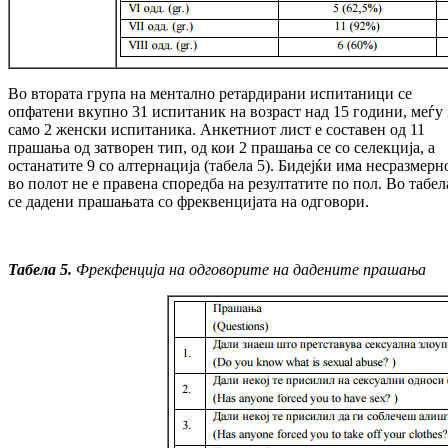
Во втората група на ментално ретардирани испитаници се
опфатени вкупно 31 испитаник на возраст над 15 години, меѓу
само 2 женски испитаника. Анкетниот лист е составен од 11
прашања од затворен тип, од кои 2 прашања се со селекција, а
останатите 9 со алтернација (табела 5). Бидејќи има несразмерн
во полот не е правена споредба на резултатите по пол. Во табел
се дадени прашањата со фреквенцијата на одговори.
Табела 5.
Фрекфенција на одговорите на дадените прашања