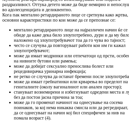
раздразливост. Оттука детето може да биде немирно и непослу
во адолесценцијата и деликвентно.
Кога пак ментално ретардираното лице се сретнува како жртва,
основни карактеристики по кои може да се препознае се:
ментално ретардираното лице на најразличен начин ќе се
обиде да каже дека било злоупотребено, дури и да му бил
наложено од злоупотребувачот тоа да го чува во тајност;
често се случува да повторуваат работи кои им ги кажал
злоупотребувачот;
може да имаат модринки или отпечатоци од прсти, особе
на нивните бутови или рамења;
може да добијат сексуално пренослива болест или
рецедивирачка уринарна инфекција;
не ретко се случува да останат бремени после злоупотреба
може да имаат гребнатинки или крварења во пределот на
гениталиите (околу вагиналниот или анален простор);
стануваат вознемирени и избегнуваат одредени места и л
без да постои јасна причина за тоа;
може да го променат начинот на однесување на сосема
поинаков, за кој нема никаква смисла или да регредираат, 
да се однесуваат на начин кој бил специфичен за нив на
помала возраст (4).