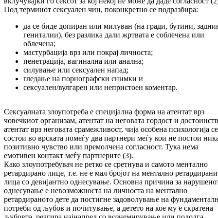
вклучувајки го сексот за кој некој не може да даде согласност (2
Под терминот сексуален чин, поконкретно се подразбира:
да се биде допиран или милуван (на гради, бутини, задни
гениталии), без разлика дали жртвата е соблечена или
облечена;
мастурбација врз или покрај личноста;
пенетрација, вагинална или анална;
силување или сексуален напад;
гледање на порнографски снимки и
сексуален/вулгарен или непристоен коментар.
Сексуалната злоупотреба е специјална форма на атентат врз
човечкиот организам, атентат на неговата гордост и достоинств
атентат врз неговата срамежливост, чија особена психологија се
состои во врската помеѓу два партнери меѓу кои не постои ник
позитивно чувство или премолчена согласност. Тука нема
емотивен контакт меѓу партнерите (3).
Како злоупотребувач не ретко се сретнува и самото ментално
ретардирано лице, т.е. не е мал бројот на ментално ретардирани
лица со девијантно однесување. Основна причина за нарушено
однесување е невозможноста на личноста на ментално
ретардираното дете да постигне задоволување на фундаментал
потреби од љубов и почитување, а детето на кое му е скратена
љубовта, реагира најнапред со вознемирување или подолга