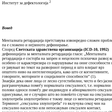
2
Институт за дефектологија
Вовед
Менталната ретардација претставува извонредно сложен пробл
па е сложено и нејзиното дефинирање.
Според
Светската здравствена организација (ICD-10, 1992)
дефиницијата за менталната ретардација гласи: „Менталната
ретардација е состојба на запрен и нецелосен психички развој к
особено се карактеризира со нарушување на оние способности
се јавуваат во текот на развојниот период и што влијаат врз
општото ниво на интелигенцијата, како што се когнитивните,
говорните, моторните и социјалните способности“ (1).
Знаејќи дека овие лица се лесно сугестибилни, често и без јасн
разграничувања помеѓу нормалната сексуалност, т.е. нормални
полови односи помеѓу две индивидуи и абнормалното сексуал
однесување, не е случајно што во повеќето случаи на сексуална
злоупотреба злоупотребено е токму лице со ментална ретардаци
Терминот „сексуална злоупотреба“ го вклучува секој чин на
сексуално насилство или непосакуван сексуален контакт,