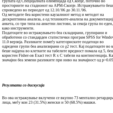
групата од Специјалната олимпијада од Скопје, поточно во
просториите на стадионот на АРМ-Скопје. Истражувањето беш
спроведено во периодот од 12.10.'06 до 30.11.'06.
Од методите беа користени каузалниот метод и методот на
дескриптивна анализа, а од техниките-анализа на документациј
анкета, со три типа на анкетни листови, за секоја група по еден,
како инструменти.
Податоците во истражувањето беа складирани, групирани и
обработени со стандарден статистички програм SPSS for Wind
11.0 верзија. Разликите помеѓу категориските податоци во
одредени групи беа анализирани со χ2 тест. Кај податоците во 
беше најдена во клетките на табелите вредност помала од 5, бе
користен Fisher-ов Exact тест R x C табели на контингенција. К
значајни беа земени разликите при ниво на значајност од р>0.05
Резултати со дискусија
Во ова истражување вклучени се вкупно 73 ментално ретардир
лица, меѓу кои 23 (31.5%) женски и 50 (68.5%) машки.