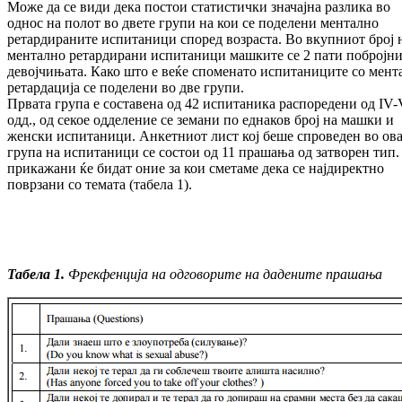
Може да се види дека постои статистички значајна разлика во
однос на полот во двете групи на кои се поделени ментално
ретардираните испитаници според возраста. Во вкупниот број 
ментално ретардирани испитаници машките се 2 пати побројни
девојчињата. Како што е веќе споменато испитаниците со мент
ретардација се поделени во две групи.
Првата група е составена од 42 испитаника распоредени од IV-
одд., од секое одделение се земани по еднаков број на машки и
женски испитаници. Анкетниот лист кој беше спроведен во ов
група на испитаници се состои од 11 прашања од затворен тип.
прикажани ќе бидат оние за кои сметаме дека се најдиректно
поврзани со темата (табела 1).
Табела 1.
Фрекфенција на одговорите на даде
ни
те прашања