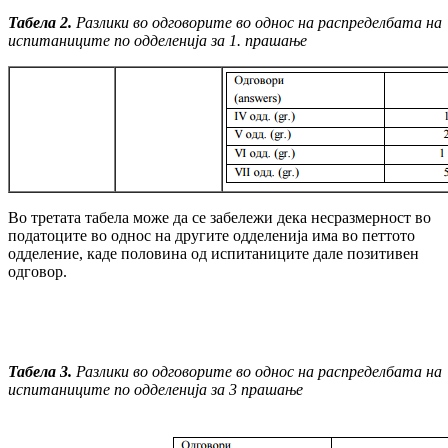
Табела 2.
Разлики во одговорите во однос на рас
пре
делбата на
испитаниците по одделенија за 1. прашање
Во третата табела може да се забележи дека несразмерност во
податоците во однос на другите одделенија има во петтото
одделение, каде половина од испитаниците дале позитивен
одговор.
Табела 3.
Разлики во одговорите во однос на распределбата на
испитаниците по одделенија за 3 прашање