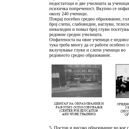
недостатоци и две училишта за ученици
психичка попреченост. Вкупно се опфа
околу 240 ученици.
Покрај посебно средно образование, го
број слепи, слабовидни, наглуви, телес
инвалидни и помал број глуви посетува
редовни средни училишта.
Опфатеноста на овие ученици е недово
тука треба многу да се работи особено с
вклучување глуви и слепи ученици во
редовното средно образование.
5. Постои и високо образование во кое с