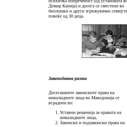
психичка попреченост (од установата в
Демир Капија) и досега се сместени во
биолошки и други згрижувачки семејств
повеќе од 30 деца.
Законодавна рамка
Досегашните законските права на
инвалидните лица во Македонија се
вградени во:
Уставни решенија за правата на
инвалидните лица,
Законски и подзаконски права на