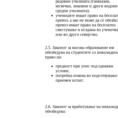
редовни училишта (гимназии,
музички, ликовни и други видови
средни училишта);
учениците имаат право на беспла
превоз, а ако не може да се обезбе
превоз имаат право на бесплатно
сместување и исхрана во ученичк
или во друго семејство.
2.5. Законот за високо образование им
обезбедува на студентите со инвалидно
право на:
предност при упис под еднакви
услови;
потребна помош во подготвување
приемен испит.
2.6. Законот за вработување на инвалид
обезбедува: