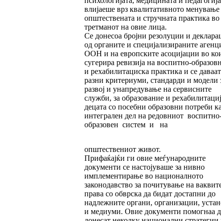
психологијата, медицината и педагогија
влијаеше врз квалитативното менување
општествената и стручната практика во
третманот на овие лица.
Се донесоа бројни резолуции и деклара
од органите и специјализираните агенц
ООН и на европските асоцијации во кои
сугерира ревизија на воспитно-образов
и рехабилитациска практика и се даваат
разни критериуми, стандарди и модели 
развој и унапредување на сервисните
служби, за образование и рехабилитациј
децата со посебни образовни потреби к
интегрален дел на редовниот воспитно
образовен систем и на
општествениот живот.
Прифаќајќи ги овие
меѓународните
документи се настојуваше за нивно
имплементирање во националното
законодавство за почитување на ваквит
права со обврска да бидат достапни до
надлежните органи, организации, уста
и медиуми. Овие документи помогнаа д
донесат неколку национални стратегии 