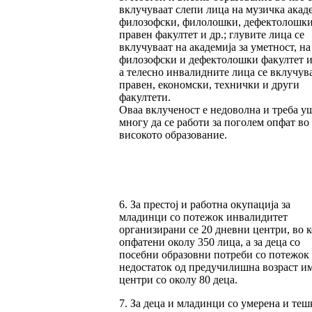
вклучуваат слепи лица на музичка акаде
филозофски, филолошки, дефектолошки
правен факултет и др.; глувите лица се
вклучуваат на академија за уметност, на
филозофски и дефектолошки факултет и 
а телесно инвалидните лица се вклучува
правен, економски, технички и други
факултети.
Оваа вклученост е недоволна и треба у
многу да се работи за поголем опфат во
високото образование.
6. За престој и работна окупација за
младинци со потежок инвалидитет
организирани се 20 дневни центри, во к
опфатени околу 350 лица, а за деца со
посебни образовни потреби со потежок
недостаток од предучилишна возраст им
центри со околу 80 деца.
7. За деца и младинци со умерена и теш