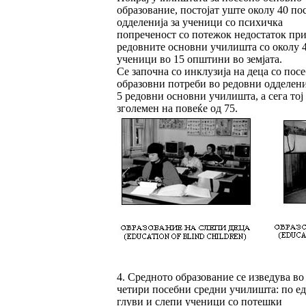
образование, постојат уште околу 40 по
одделенија за ученици со психичка
попреченост со потежок недостаток пр
редовните основни училишта со околу 
ученици во 15 општини во земјата.
Се започна со инклузија на деца со пос
образовни потреби во редовни одделени
5 редовни основни училишта, а сега тој 
зголемен на повеќе од 75.
4. Средното образование се изведува во
четири посебни средни училишта: по ед
глуви и слепи ученици со потешки