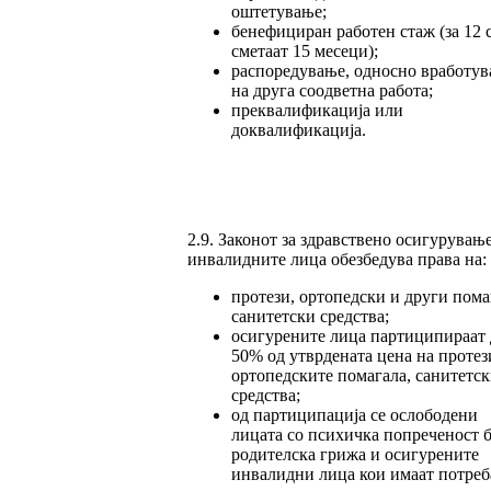
оштетување;
бенефициран работен стаж (за 12 
сметаат 15 месеци);
распоредување, односно вработу
на друга соодветна работа;
преквалификација или
доквалификација.
2.9. Законот за здравствено осигурување
инвалидните лица обезбедува права на:
протези, ортопедски и други пома
санитетски средства;
осигурените лица партиципираат 
50% од утврдената цена на протез
ортопедските помагала, санитетск
средства;
од партиципација се ослободени
лицата со психичка попреченост б
родителска грижа и осигурените
инвалидни лица кои имаат потреб