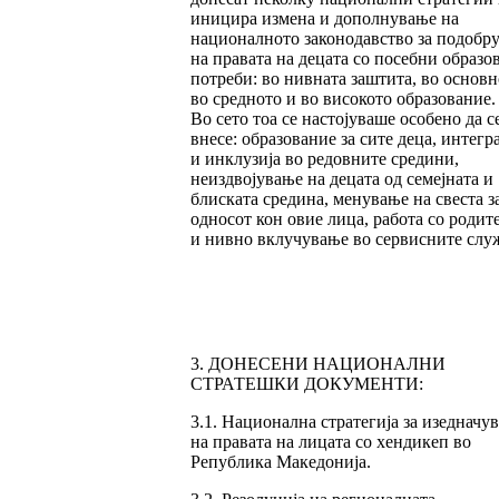
иницира измена и дополнување на
националното законодавство
за подобр
на правата на децата со посебни образо
потреби: во нивната заштита, во основн
во средното и во високото образование.
Во сето тоа се настојуваше особено да с
внесе: образование за сите деца, интегр
и инклузија во редовните средини,
неиздвојување на децата од семејната и
блиската средина, менување на свеста з
односот кон овие лица, работа со родит
и нивно вклучување во сервисните слу
3. ДОНЕСЕНИ НАЦИОНАЛНИ
СТРАТЕШКИ ДОКУМЕНТИ:
3.1. Национална стратегија за изедначу
на правата на лицата со хендикеп во
Република Македонија.