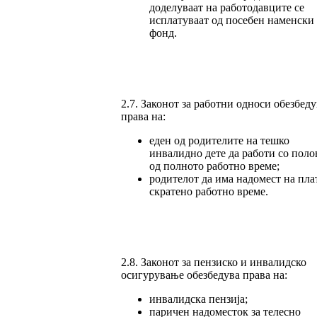
доделуваат на работодавците се
исплатуваат од посебен наменски
фонд.
2.7. Законот за работни односи обезбеду
права на:
еден од родителите на тешко
инвалидно дете да работи со поло
од полното работно време;
родителот да има надомест на плат
скратено работно време.
2.8. Законот за пензиско и инвалидско
осигурување обезбедува права на:
инвалидска пензија;
паричен надоместок за телесно