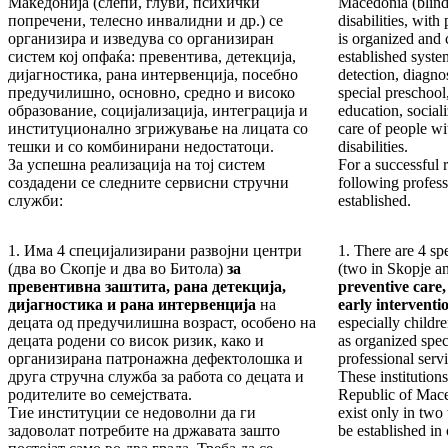
Македонија (слепи, глуви, психички
Macedonia (blind
попречени, телесно инвалидни и др.) се
disabilities, with
организира и изведува со организиран
is organized and 
систем кој опфаќа: превентива, детекција,
established syste
дијагностика, рана интервенција, посебно
detection, diagno
предучилишно, основно, средно и високо
special preschool
образование, социјализација, интеграција и
education, sociali
институционално згрижување на лицата со
care of people w
тешки и со комбинирани недостатоци.
disabilities.
За успешна реализација на тој систем
For a successful r
создадени се следните сервисни стручни
following profess
служби:
established.
1. Има 4 специјализирани развојни центри
1. There are 4 sp
(два во Скопје и два во Битола)
за
(two in Skopje a
превен
тив
на заштита
, рана детекција,
preventive care,
дијагностика и рана интервенција
на
early interventi
децата од предучилишна возраст, особено на
especially childre
децата родени со висок ризик, како и
as organized spec
организирана патронажна дефектолошка и
professional serv
друга стручна служба за работа со децата и
These institutions
родителите во семејствата.
Republic of Maced
Тие институции се недоволни да ги
exist only in two
задоволат потребите на државата зашто
be established in