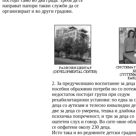
постојат само во два града. Треба да се
направат напори такви служби да се
организираат и во други градови.
2. За предучилишно воспитание за деца
посебни образовни потреби но со поте
недостаток постојат групи при седум
рехабилитациони установи: по една за с
деца со аутизам и телесно инвалидни де
две за деца со умерена, тешка и длабока
психичка попреченост, и три за деца со
оштетен слух и говор. Во сите овие об
се опфатени околу 230 деца.
Исто така и во редовните детски гради