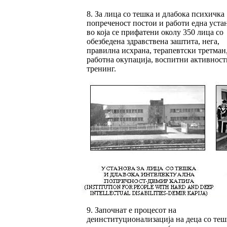
8. За лица со тешка и длабока психичка
попреченост постои и работи една уста
во која се прифатени околу 350 лица со
обезбедена здравствена заштита, нега,
правилна исхрана, терапевтски третман
работна окупација, воспитни активност
тренинг.
9. Започнат е процесот на
деинституционализација на деца со теш