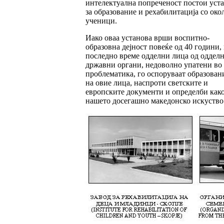
интелектуална попреченост постои уст
за образование и рехабилитација со око
ученици.
Иако оваа установа врши воспитно-
образовна дејност повеќе од 40 години,
последно време одделни лица од оддел
државни органи, недоволно упатени во 
проблематика, го оспоруваат образован
на овие лица, наспроти светските и
европските документи и определби како
нашето досегашно македонско искуство