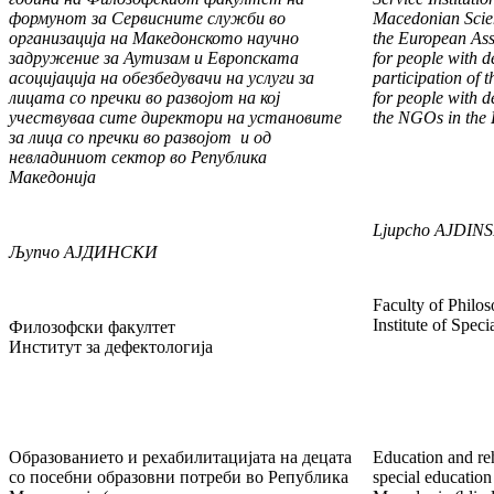
формунот за Сер
висните служби во
Macedonian Scien
организација на Македон
ско
то научно
the European Asso
задружение за Аутизам и Европ
ската
for people with d
асоцијација на обезбедувачи на услуги за
participation of t
лицата со пречки во развојот на кој
for people with d
учествуваа сите директори на установите
the NGOs in the 
за лица со пречки во развојот и од
невладиниот сектор во Репу
б
ли
ка
Македонија
Ljupcho
AJDINS
Љупчо
АЈДИНСКИ
Faculty of Philo
Institute of Spec
Филозофски факултет
Институт за дефектологија
Образованието и рехабилитацијата на децата
Education and reh
со посебни образовни потреби во Република
special education