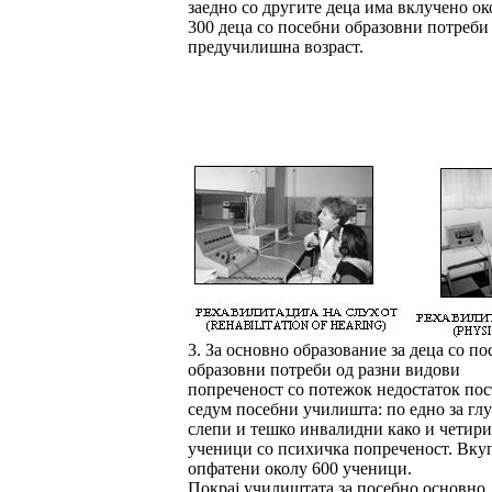
заедно со другите деца има вклучено ок
300 деца со посебни образовни потреби
предучилишна возраст.
3. За основно образование за деца со по
образовни потреби од разни видови
попреченост со потежок недостаток пос
седум посебни училишта: по едно за глу
слепи и тешко инвалидни како и четири
ученици со психичка попреченост. Вку
опфатени околу 600 ученици.
Покрај училиштата за посебно основно