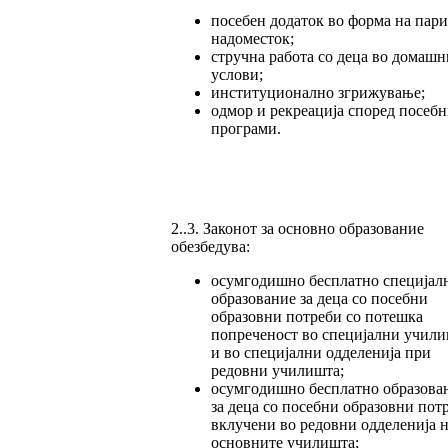
посебен додаток во форма на пар
надоместок;
стручна работа со деца во домашн
услови;
институционално згрижување;
одмор и рекреација според посеб
програми.
2..3. Законот за основно образование
обезбедува:
осумгодишно бесплатно специјал
образование за деца со посебни
образовни потреби со потешка
попреченост во специјални учил
и во специјални одделенија при
редовни училишта;
осумгодишно бесплатно образова
за деца со посебни образовни пот
вклучени во редовни одделенија 
основните училишта;