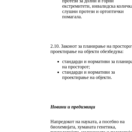
протези за долни и горни
екстремитети, инвалидска количка
слушни протези и ортоптички
помагала.
2.10. Законот за планирање на просторо
проектирање на објекти обезбедува:
стандарди и нормативи за планир
на просторот;
стандарди и нормативи за
проектирање на објекти.
Новини и предизвици
Напредокот на науката, а посебно на
биохемијата, хуманата генетика,