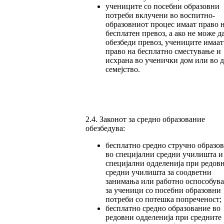
учениците со посебни образовни
потреби вклучени во воспитно-
образовниот процес имаат право 
бесплатен превоз, а ако не може да
обезбеди превоз, учениците имаат
право на бесплатно сместување и
исхрана во ученички дом или во 
семејство.
2.4. Законот за средно образование
обезбедува:
бесплатно средно стручно образо
во специјални средни училишта и
специјални одделенија при редов
средни училишта за соодветни
занимања или работно оспособув
за ученици со посебни образовни
потреби со потешка попреченост;
бесплатно средно образование во
редовни одделенија при средните