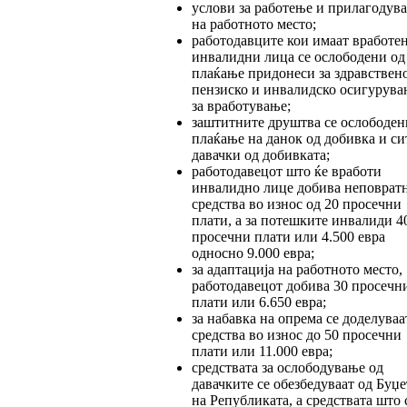
услови за работење и прилагодув
на работното место;
работодавците кои имаат вработе
инвалидни лица се ослободени од
плаќање придонеси за здравствено
пензиско и инвалидско осигурува
за вработување;
заштитните друштва се ослободен
плаќање на данок од добивка и си
давачки од добивката;
работодавецот што ќе вработи
инвалидно лице добива неповрат
средства во износ од 20 просечни
плати, а за потешките инвалиди 4
просечни плати или 4.500 евра
односно 9.000 евра;
за адаптација на работното место,
работодавецот добива 30 просечн
плати или 6.650 евра;
за набавка на опрема се доделуваа
средства во износ до 50 просечни
плати или 11.000 евра;
средствата за ослободување од
давачките се обезбедуваат од Буџе
на Републиката, а средствата што 