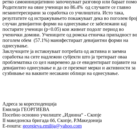
ретко самоиницијативно започнуваат разговор или бараат пом
Родителите на овие ученици во 86.4% од случаите се главно
незаинтересирани за соработка со училиштата. Исто така,
резултатите од истражувањето покажуваат дека во поголем бро
случаи девијантни форми на однесување се забележани кај
постарите ученици (p<0.05) кои живеат подолг период во
ученички домови. Учениците од ромска етничка припадност в
поголем обем (57.1%) манифестираат девијантни форми на
однесување.
Заклучоците ја истакнуваат потребата од активна и заемна
соработка на сите надлежни субјекти што ја третираат оваа
проблематика со цел навремено да се евидентираат појавите на
девијантно однесување и да се преземат мерки и активности за
сузбивање на ваквите несакани облици на однесување.
Адреса за коресподенција
Емилија ГЕОРГИЕВА
Посебно основно училиште „Иднина“ - Скопје
II македонска бригада бб, Скопје, Р.Македонија
Е-пошта:
georgieva.emilija@yahoo.com