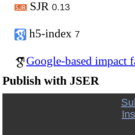
SJR
0.13
h5-index
7
Google-based impact f
Publish with JSER
Su
Ins