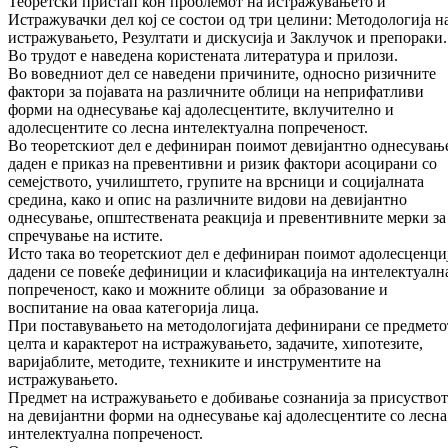
Теоретски пристап кон проблемот на истражувањето и
Истражувачки дел кој се состои од три целини: Методологија н
истражувањето, Резултати и дискусија и Заклучок и препораки.
Во трудот е наведена користената литература и прилози.
Во воведниот дел се наведени причините, односно ризичните
фактори за појавата на различните облици на неприфатливи
форми на однесување кај адолесцентите, вклучително и
адолесцентите со лесна интелектуална попреченост.
Во теоретскиот дел е дефиниран поимот девијантно однесувањ
даден е приказ на превентивни и ризик фактори асоцирани со
семејството, училиштето, групите на врсници и социјалната
средина, како и опис на различните видови на девијантно
однесување, општествената реакција и превентивните мерки за
спречување на истите.
Исто така во теоретскиот дел е дефиниран поимот адолесценциј
дадени се повеќе дефиниции и класификација на интелектуалн
попреченост, како и можните облици за образование и
воспитание на оваа категорија лица.
При поставувањето на методологијата дефинирани се предмето
целта и карактерот на истражувањето, задачите, хипотезите,
варијаблите, методите, техниките и инструментите на
истражувањето.
Предмет на истражувањето e добивање сознанија за присуство
на девијантни форми на однесување кај адолесцентите со лесна
интелектуална попреченост.