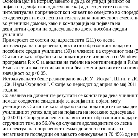
Основна цел на истражувањето е да да се утврди ризикот од
појава на девијантно однесување кај адолесцентите со лесна
интелектуална попреченост кои живеат во семејство во според
со адолесцентите со лесна интелектуална попреченост сместен
во ученички домови, како и компарација на појавата на
девијантни форми на однесување во двете посебни средни
училишта.
Примерокот се состои од: адолесценти (211) со лесна
интелектуална попреченост
, в
оспитно-образовниот кадар во
посебните средни училишта (39) и членови на стручниот тим (5
Статистичката обработка на податоците е извршена со Windows
програмата R x C за анализа на табели на контингенција и Fishe
Exact-тест, а како сигнификантни беа земени разликите на ниво
значајност од p<0.05.
Истражувањето беше реализирано во ДСУ „Искра“, Штип и Д
„Св. Наум Охридски“, Скопје во периодот од април до мај 2011
година.
Со анализа на добиените резултати се констатира дека училишт
немаат соодветна евиденција за девијантни појави меѓу
учениците. Статистичката обработка на податоците покажа де
училишниот успех влијае на појавата на несакано однесување
(p<0.001). Според мислењето на воспитно–образовниот кадар и
стручниот тим, во 56.8% од случаите адолесцентите со лесна
интелектуална попреченост немаат доволно сознанија за
негативните последици од ваквото однесување и 70.45% од ни