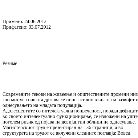
Примено: 24.06.2012
Прифатено: 03.07.2012
Резиме
Современите текови на живеење и општествените промени низ
кои минува нашата држава сè понегативно влијаат на развојот 
однесувањето на младата популација.
Адолесцентите со интелектуална попреченост, поради дефицит
во своето интелектуално функционирање, се изложени на уште
поголем ризик од појава на девијантни облици на однесување.
Магистерскиот труд е презентиран на 136 страници, а во
структурата на трудот се вклучени следните поглавја: Вовед,