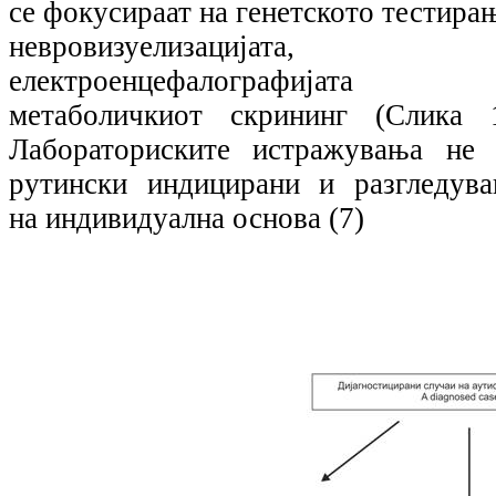
се фокусираат на генетското тестира
невровизуелизацијата,
електроенцефалографијата
метаболичкиот скрининг (Слика 1
Лабораториските истражувања не 
рутински индицирани и разгледува
на индивидуална основа (7)