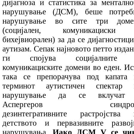
дијагноза и статистика за ментално
нарушување (ДСМ), беше потреб
нарушување во сите три доме
(социјален, комуникациски
бихејвиорален) за да се дијагностиц
аутизам. Сепак најновото петто изда
ги спојува социјалните
комуникациските домени во еден. Ис
така се препорачува под капата 
терминот аутистичен спектар 
нарушување да се вклучат
Аспергеров синдро
дезинтегративните растројства 
детството и первазивните развој
нарушувања.
Иако ДСМ
V
се чи