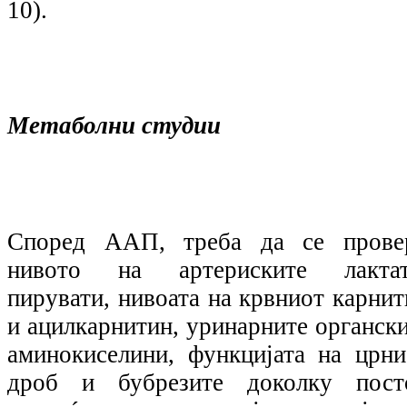
10).
Метаболни студии
Според ААП, треба да се прове
нивото на артериските лактат
пирувати, нивоата на крвниот карнит
и ацилкарнитин, уринарните органски
аминокиселини, функцијата на црни
дроб и бубрезите доколку пост