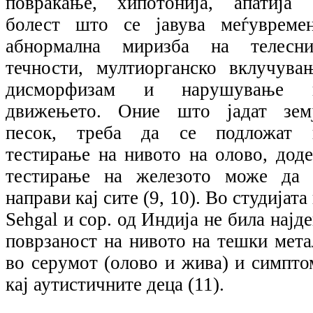
повраќање, хипотонија, апатија 
болест што се јавува меѓувремен
абнормална миризба на телесни
течности, мултиорганско вклучувањ
дисморфизам и нарушување 
движењето. Оние што јадат земј
песок, треба да се подложат 
тестирање на нивото на олово, доде
тестирање на железото може да 
направи кај сите (9, 10). Во студијата
Sehgal и cop. од Индија не била најд
поврзаност на нивото на тешки мета
во серумот (олово и жива) и симпто
кај аутистичните деца (11).