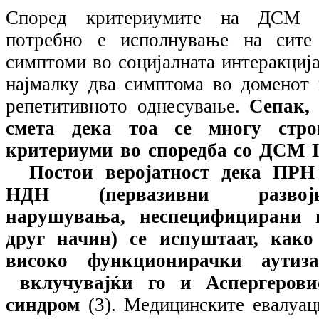
Според критериумите на ДСМ 
потребно е исполнување на сите
симптоми во социјалната интеракција
најмалку два симптома во доменот 
репетитивното однесување.
Сепак, 
смета дека тоа се многу стро
критериуми во споредба со ДСМ
Постои веројатност дека ПРН
НДН (первазивни развој
нарушувања, неспецифицирани 
друг начин) се испуштаат, како
високо функционирачки аутиза
вклучувајќи го и Аспергерови
синдром
(3). Медицинските евалуац