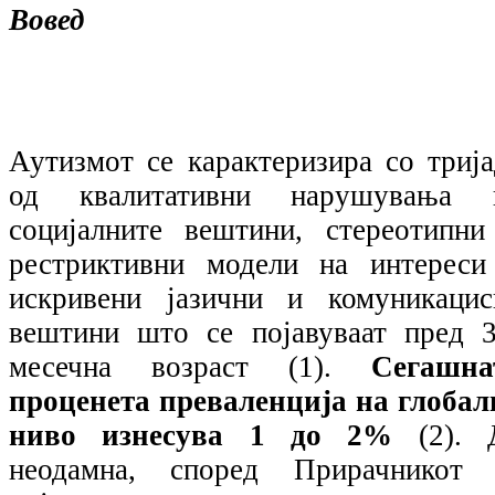
Вовед
Аутизмот се карактеризира со трија
од квалитативни нарушувања 
социјалните вештини, стереотипни
рестриктивни модели на интереси
искривени јазични и комуникацис
вештини што се појавуваат пред 3
месечна возраст (1).
Сегашна
проценета преваленција на глобал
ниво изнесува 1 до 2%
(2).
неодамна, според Прирачникот 