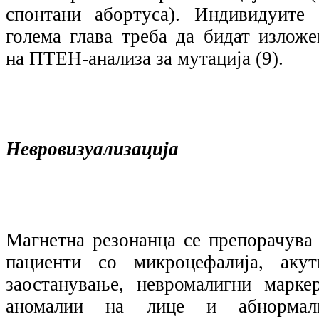
спонтани абортуса). Индивидуите 
голема глава треба да бидат изложе
на ПТЕН-анализа за мутација (9).
Невровизуализација
Магнетна резонанца се препорачува 
пациенти со микроцефалија, акут
заостанување, невромалигни маркер
аномалии на лице и абнормал