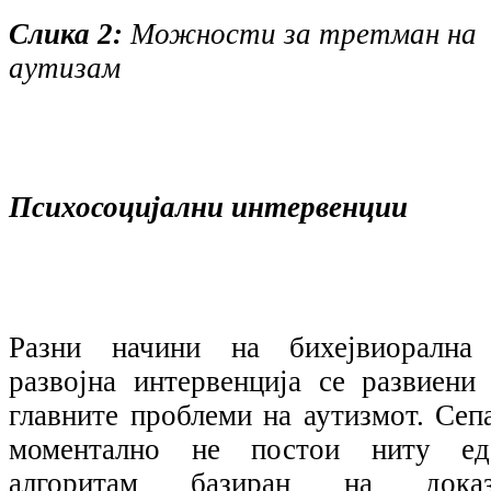
Слика 2:
Можности за третман на
аутизам
Психосоцијални интервенции
Разни начини на бихејвиорална
развојна интервенција се развиени 
главните проблеми на аутизмот. Сепа
моментално не постои ниту ед
алгоритам базиран на доказ