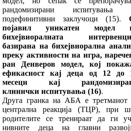
модел, но сепак се препорачува
рандомизирани испитувања 
подефинитивни заклучоци (15).
појавил уникатен модел 
бихејвиоралната интервенци
базирана на бихејвиорална анали
преку активности на игра, нарече
ран Денверов модел, кој покаж
ефикасност кај деца од 12 до 
месеци кај рандомизира
клинички испитувања (16)
.
Друга гранка на АБА е третманот 
централна реакција (ТЦР), при ш
родителите се тренираат да ги уч
нивните деца на главни развој