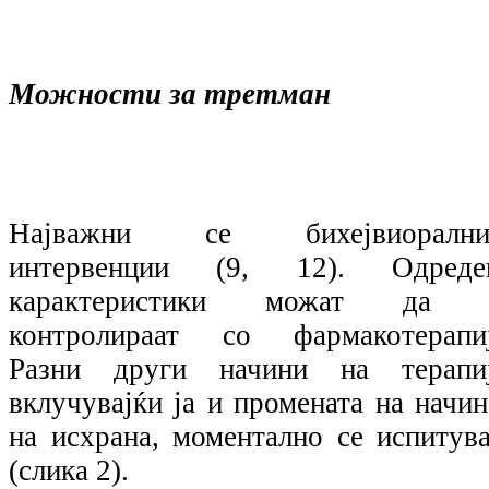
Можности за третман
Најважни се бихејвиорални
интервенции (9, 12). Одреде
карактеристики можат да 
контролираат со фармакотерапиј
Разни други начини на терапиј
вклучувајќи ја и промената на начин
на исхрана, моментално се испитува
(слика 2).