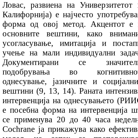
Ловас, развиена на Универзитетот 
Калифорнија) е најчесто употребува
форма од овој метод. Акцентот е 
основните вештини, како внимани
усогласување, имитација и постап
учење на мали индивидуални задач
Документирани се значител
подобрувања во когнитивно
однесување, јазичните и социјални
вештини (9, 13, 14). Раната интензи
интервенција на однесувањето (РИИ
е посебна форма на интервенција ш
се применува 20 до 40 часа неделн
Cochrane ја прикажува како ефектив