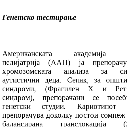
Генетско тестирање
Американската академија 
педијатрија (ААП) ја препорачу
хромозомската анализа за си
аутистични деца. Сепак, за општи
синдроми, (Фрагилен Х и Рет
синдром), препорачани се посеб
генетски студии. Кариотипот 
препорачува доколку постои сомнеж 
балансирана транслокација (