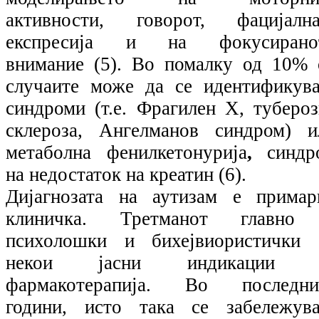
активности, говорот, фацијална
експресија и на фокусирано
внимание (5). Во помалку од 10% 
случаите може да се идентификува
синдроми (т.е. Фрагилен Х, тубероз
склероза, Ангелманов синдром) и
метаболна фенилкетонурија
,
синдр
на недостаток на креатин (6).
Дијагнозата на аутизам е примар
клиничка. Третманот главно
психолошки и бихејвиористички 
некои јасни индикации 
фармакотерапија. Во последни
години, исто така се забележува