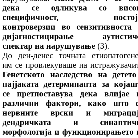
дека се одликува со висо
специфичност, постој
контроверзии во сензитивноста 
дијагностицирање аутистич
спектар на нарушување
(3).
До ден-денес точната етиопатогене
им се провлекуваше на истражувачи
Генетското наследство на детето
најјаката детерминанта за којаш
се претпоставува дека влијае 
различни фактори, како што с
нервните врски и миграциј
дендричката и синаптич
морфологија и функционирањето 