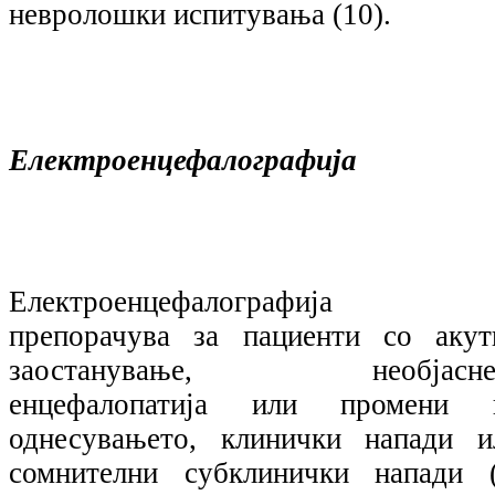
невролошки испитувања (10).
Електроенцефалографија
Електроенцефалографија 
препорачува за пациенти со акут
заостанување, необјасне
енцефалопатија или промени 
однесувањето, клинички напади и
сомнителни субклинички напади (