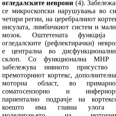
огледалските неврони
(4).
Забележа
се микроскопски нарушувања во си
четири регии, на церебралниот корте
инсулата, лимбичкиот систем и мали
мозок. Оштетената функција 
огледалските (рефлектирачки) невро
е централна во дисфункционални
склоп. Со функционална МНР 
забележува нивното присуство 
премоторниот кортекс, дополнителна
моторна област, во примарно
соматосензорно и инфериор
париентално подрачје на кортексо
коешто има главна улога 
моделирањето на моторни