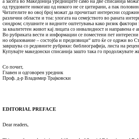
а засега во Македонија уредниците само на две списанија можат
од трудовите никогаш од никого не се цитирани, а пак половин
Чи­тателите во овој број можат да прочитаат интересни содржин
различни области и тоа: улогата на семејството во раната интерв
синдром; слушните и видните оштетувања како ризик фактори за д
за квалитетен живот кај лицата со инвалидност и направена е ан
Во рубриката вести и информации се поместени пет интересни с
но образование – состојба и предизвици“ што ќе се одржи во Стр
завршува со редовните рубрики: библиографија, листа на рецен
Купувајте македонски списанија зашто така го продолжувате жив
Со почит,
Главен и одговорен уредник
Проф. д-р Владимир Трајковски
EDITORIAL
PREFACE
Dear readers,