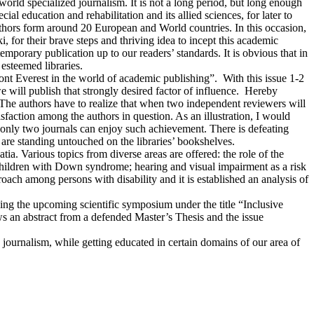
orld specialized journalism. It is not a long period, but long enough
ial education and rehabilitation and its allied sciences, for later to
uthors form around 20 European and World countries. In this occasion,
, for their brave steps and thriving idea to incept this academic
emporary publication up to our readers’ standards. It is obvious that in
 esteemed libraries.
Mont Everest in the world of academic publishing”. With this issue 1-2
e will publish that strongly desired factor of influence. Hereby
. The authors have to realize that when two independent reviewers will
tisfaction among the authors in question. As an illustration, I would
f only two journals can enjoy such achievement. There is defeating
als are standing untouched on the libraries’ bookshelves.
a. Various topics from diverse areas are offered: the role of the
e children with Down syndrome; hearing and visual impairment as a risk
roach among persons with disability and it is established an analysis of
cing the upcoming scientific symposium under the title “Inclusive
s an abstract from a defended Master’s Thesis and the issue
journalism, while getting educated in certain domains of our area of