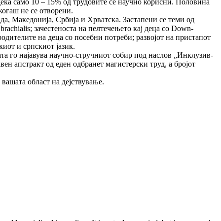
дека само 10 – 15% од трудовите се науч­но корисни. Половина
когаш не се отворени.
ада, Македонија, Србија и Хрватска. Застапени се теми од
brachialis; зачестеноста на пелтечењето кај деца со Down-
родителите на деца со посебни потреби; развојот на при­стапот
киот и српскиот јазик.
а го најавува научно-стручниот собир под наслов „Ин­клу­зив­
ен апстракт од еден одбранет магистерски труд, а бро­јот
 вашата област на дејствување.