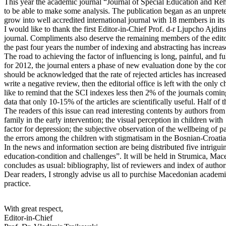
This year the academic journal “Journal of Special Education and Rehab
to be able to make some analysis. The publication began as an unpretenti
grow into well accredited international journal with 18 members in i
I would like to thank the first Editor-in-Chief Prof. d-r Ljupcho Ajdin
journal. Compliments also deserve the remaining members of the editoria
the past four years the number of indexing and abstracting has increas
The road to achieving the factor of influencing is long, painful, and 
for 2012, the journal enters a phase of new evaluation done by the 
should be acknowledged that the rate of rejected articles has increase
write a negative review, then the editorial office is left with the only 
like to remind that the SCI indexes less then 2% of the journals comi
data that only 10-15% of the articles are scientifically useful. Half o
The readers of this issue can read interesting contents by authors fro
family in the early intervention; the visual perception in children w
factor for depression; the subjective observation of the wellbeing of p
the errors among the children with stigmatisam in the Bosnian-Croati
In the news and information section are being distributed five intrigu
education-condition and challenges”. It will be held in Strumica, Ma
concludes as usual: bibliography, list of reviewers and index of author
Dear readers, I strongly advise us all to purchise Macedonian academi
practice.
With great respect,
Editor-in-Chief