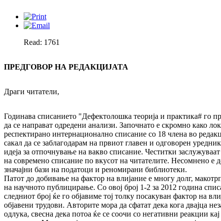
Read: 1761
ПРЕДГОВОР НА РЕДАКЦИЈАТА
Драги читатели,
Годинава списанието "Дефектолошка теорија и практика# го про
да се направат одредени анализи. Започнато е скромно како лока
респектирано интернационално списание со 18 члена во редакцис
сакал да се заблагодарам на првиот главен и одговорен уредни
идеја за отпочнување на вакво списание. Честитки заслужуваат 
на современо списание по вкусот на читателите. Несомнено е де
значајни бази на податоци и реномирани библиотеки.
Па­тот до добивање на фактор на влијание е многу долг, макотр
на научното публицирање. Со овој број 1-2 за 2012 година спис
следниот број ќе го објавиме тој толку посакуван фактор на вли
објавени трудови. Авторите мора да сфатат дека кога двајца не
одлука, свесна дека потоа ќе се соочи со негативни реакции кај