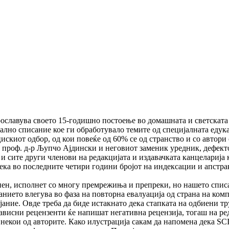
славува своето 15-годишно пос­тоење во домашната и светската ж
лно списание кое ги об­работувало темите од специјалната едукац
киот одбор, од кои по­веќе од 60% се од странство и со автори 
к проф. д-р Љупчо Ај­дински и неговиот заменик уредник, дефект
и сите дру­ги членови на редакцијата и издавачката канцеларија 
ка во пос­ледните четири години бројот на индексации и апстракт
пен, исполнет со многу пре­мре­жи­ња и препреки, но нашето спис
анието влегува во фаза на повторна евалуација од страна на комп
јание. Овде треба да биде истакнато дека стапката на одбиени тру
зависни рецензенти ќе напишат негативна рецензија, тогаш на ре
 некои од ав­то­ри­те. Како илустрација сакам да напомена дека SC