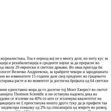
урналистика. Тоа е период кој не е многу долг, но ниту кус за
ија и рехабилитација и сродните науки за да пре­рас­не во
од околу 20 европски и светски држави. Во оваа при­года би
ологот Величко Андреевски, за храбрите че­ко­ри и зародишната
кои во изминатите 15 години дале свој при­донес во градењето
ирања расте и во моментот ја дос­тиг­на бројката од 64 светски
ание едноставно мора да го досегне тој Монт Еверест во све­тот
анијата Thomson Scientific и ни останува надежта дека во
дови се зголеми на 40% со што се зголемува ква­ли­те­тот на
дакцијата не £ преостанува ништо друго туку да ја прифати таа
I индексира помалку од 2% од списанијата од земјите во развој,