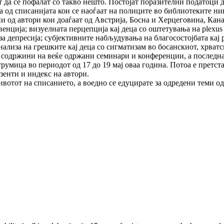
 да се по­фалат со такво нешто. Постојат поразителни податоци 
а од списанијата кои се наоѓаат на полиците во библиотеките ни
и од автори кои доаѓаат од Ав­стрија, Босна и Херцеговина, Кан
енција; визуелната пер­цеп­­ција кај деца со оштетувања на plexus 
епресија; суб­јек­тив­ни­те набљудувања на благосостојбата кај 
ализа на греш­ки­те кај деца со сигматизам во босанскиот, хрватс
одржини на веќе одржани се­ми­нари и конференции, а последнат
умица во периодот од 17 до 19 мај оваа година. Потоа е претстав
зенти и индекс на автори.
отот на списанието, а воед­но се едуцирате за одредени теми од