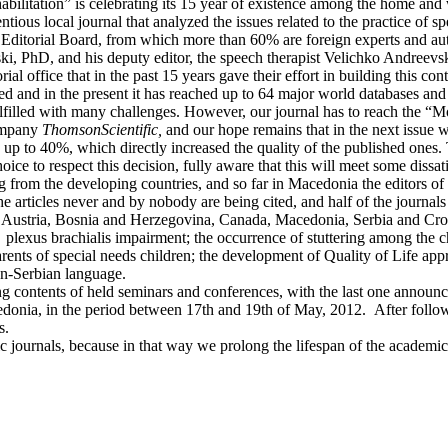
ilitation” is celebrating its 15 year of existence among the home and w
ous local journal that analyzed the issues related to the practice of spec
ts Editorial Board, from which more than 60% are foreign experts and a
ski, PhD, and his deputy editor, the speech therapist Velichko Andreevski
l office that in the past 15 years gave their effort in building this cont
ed and in the present it has reached up to 64 major world databases and
fulfilled with many challenges. However, our journal has to reach the “
company
Thomson
Scientific,
and our hope remains that in the next issue w
d up to 40%, which directly increased the quality of the published ones
choice to respect this decision, fully aware that this will meet some dissa
ng from the developing countries, and so far in Macedonia the editors o
f the articles never and by nobody are being cited, and half of the journ
m Austria, Bosnia and Herzegovina, Canada, Macedonia, Serbia and Croati
ith plexus brachialis impairment; the occurrence of stuttering among th
arents of special needs children; the development of Quality of Life app
an-Serbian language.
ing contents of held seminars and conferences, with the last one announ
cedonia, in the period between 17th and 19th of May, 2012. After follow
s.
c journals, because in that way we prolong the lifespan of the academic 