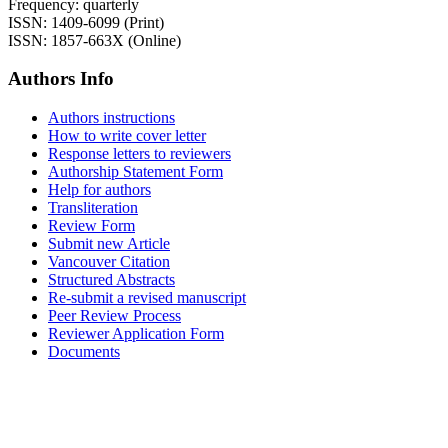
Frequency: quarterly
ISSN: 1409-6099 (Print)
ISSN: 1857-663X (Online)
Authors Info
Authors instructions
How to write cover letter
Response letters to reviewers
Authorship Statement Form
Help for authors
Transliteration
Review Form
Submit new Article
Vancouver Citation
Structured Abstracts
Re-submit a revised manuscript
Peer Review Process
Reviewer Application Form
Documents