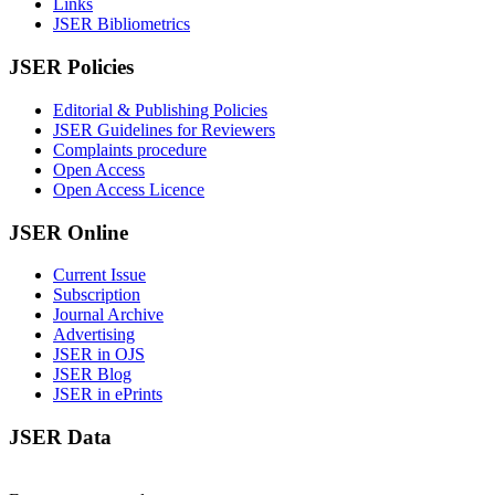
Links
JSER Bibliometrics
JSER Policies
Editorial & Publishing Policies
JSER Guidelines for Reviewers
Complaints procedure
Open Access
Open Access Licence
JSER Online
Current Issue
Subscription
Journal Archive
Advertising
JSER in OJS
JSER Blog
JSER in ePrints
JSER Data