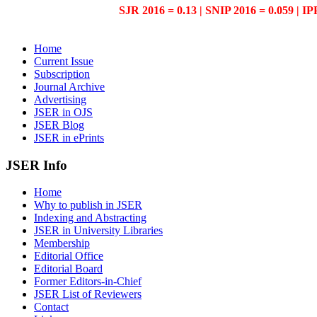
SJR 2016 = 0.13 | SNIP 2016 = 0.059 | IP
Home
Current Issue
Subscription
Journal Archive
Advertising
JSER in OJS
JSER Blog
JSER in ePrints
JSER Info
Home
Why to publish in JSER
Indexing and Abstracting
JSER in University Libraries
Membership
Editorial Office
Editorial Board
Former Editors-in-Chief
JSER List of Reviewers
Contact