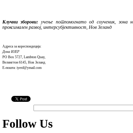
Клучни зборови:
учење по
т
помогнато од соученик, зона н
проксимален развој, интерсубјективност, Нов Зеланд
Адреса за кореспондеција:
Дона ИЈЕР
PO Box 5727, Lambton Quay,
Велингтон 6145, Нов Зеланд.
Е-пошта: iyerd@ymail.com
Follow Us