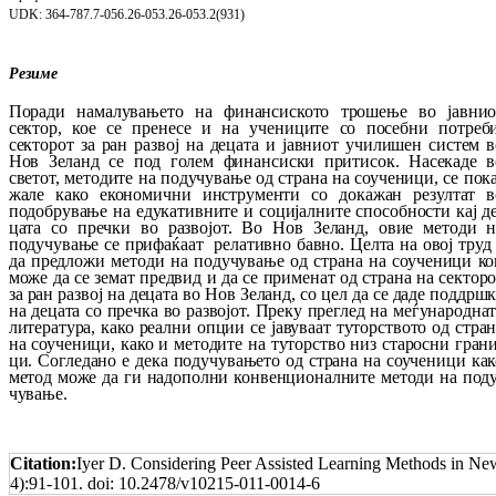
UDK: 364-787.7-056.26-053.26-053.2(931)
Резиме
Поради намалувањето на финансиското тро­ше­ње во јавнио
сектор
,
кое се пренесе и на уче­ни­ците со посебни потреби
секторот за ран развој на децата и јавниот училишен сис­тем в
Нов Зеланд се под голем фи­нан­сис­ки притисок. Насекаде в
светот, ме­то­дите на под­учување од страна на соученици
,
се по­к
жа­ле како економични инструменти со до­ка­жан резултат в
подобрување на еду­ка­тив­ни­те и социјалните способности кај д
ца­та со преч­к
и
во развојот. Во Нов Зеланд, овие ме­то­ди н
подучување се прифаќаат ре­лативно бав­но. Целта на овој труд
да пред­ложи ме­то­ди на подучување од страна на соученици ко
може да се земат пред­вид и да се при­ме­нат од стр
а
на на сектор
за ран развој на де­цата во Нов Зеланд, со цел да се даде под­дрш­
на децата со пречка во раз­војот. Преку пре­глед на меѓународна
ли­тература, како реал­ни опции се јавуваат ту­торството од стра­
на соученици, како и ме­тодите на ту­тор­ство низ старосни гра­н
ци. Согледано е дека подучувањето од стра­на на соученици как
метод може да ги на­до­полни кон­вен­цио­нал­ните методи на под
чу­вање.
Citation:
Iyer D. Considering Peer Assisted Learning Methods in Ne
4):91-101. doi: 10.2478/v10215-011-0014-6