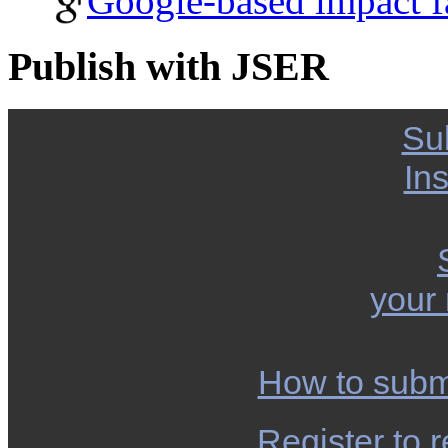
Google-based impact f
Publish with JSER
Su
Ins
your
How to subm
Register to r