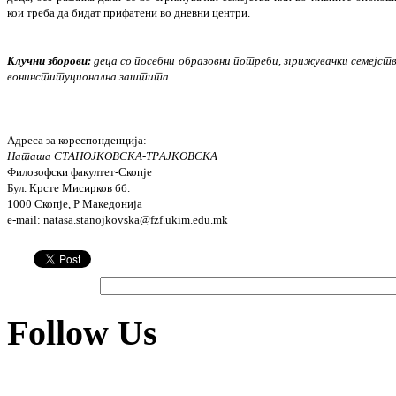
кои тре
ба да бидат прифатени во дневни центри.
Клучни зборови:
деца со посебни образовни потреби, згрижувачки семејств
вонинсти
туционална заштита
Адреса за кореспонденција:
Наташа СТАНОЈКОВСКА-ТРАЈКОВСКА
Филозофски факултет-Скопје
Бул. Крсте Мисирков бб.
1000 Скопје, Р Македонија
e-mail: natasa.stanojkovska@fzf.ukim.edu.mk
Follow Us