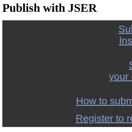
Publish with JSER
Su
Ins
your
How to subm
Register to r