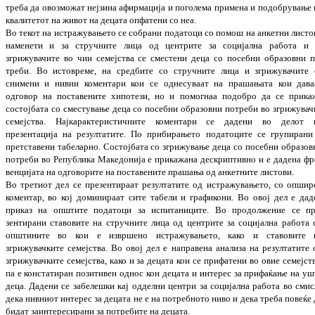
треба да овозможат нејзина афирмација и поголема примена и подобрување 
ква­ли­
тетот на живот на децата опфатени со неа.
Во текот на истражувањето се собрани по
да
тоци со помош на анкетни листо
наменети и за стручните лица од центрите за соци
јал­на работа и 
згрижувачите во чии семеј
ства се сместени деца со посебни обра
зовни п
треби. Во истовреме, на средбите со стру
чни­те лица и згрижувачите 
снимени и нив­ни коментари кои се однесуваат на пра
ша­
њата кои дава
одговор на поставените хи­по
тези, но и помогнаа подобро да се при
ка
состојбата со сместување деца со по
себ
ни образовни потреби во згрижувач
се­меј­
ства.
Најкарактеристичните коментари се да
дени во делот 
презентација на резул­та­тите. По прибирањето податоците
се
гру­пи­ра
ни
претставени табеларно. Состојбата со згри
жување деца со посебни образов
по­тре
би во Република Македонија
е
при­ка­жа
на
дес
криптивно и
е
дад
ена
фре
в
енција
та
на од
говорите на поставените пра­ша­ња од ан
ке
тните листови.
Во третиот дел се презентираат резултатите од истражувањето, со опшир
коментар, во кој до
ми
нираат сите табели и графикони. Во овој дел е дад
приказ на општите пода
тоци за испитаниците. Во продолжение се пр
зентирани ставовите на стручните лица од центрите за социјална работа 
опш
ти
ни­те во кои е извршено истражувањето, како и ставовите 
згрижувачките семејства. Во овој дел е направена анализа на резултатите 
згрижувачките семејства, како и за децата кои се прифатени во овие семејств
па е кон­
статиран позитивен однос кон децата и ин­те
рес за прифаќање на уш
деца. Дадени се забелешки кај одделни центри за соц
ијал
на работа во смис
дека нивниот интерес за де­цата не е на потребното ниво и дека тре
ба по­веќе
бидат заинтересирани за по
тре
би­те на децата.