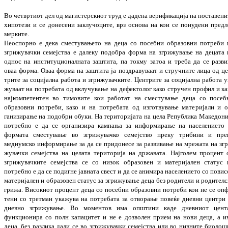
Во
четвртиот дел
од магистерскиот труд е да­дена верификација на поставени
хипо
тези и се донесени заклучоците, врз основа на кои се понудени предл
мерките.
Неоспорно е дека сместувањето на деца со по
себни образовни потреби 
згрижувачки семејства е далеку подобра форма на згри
жу
вање на децата 
однос на инсти
ту
цио
нал
ната заштита, па токму затоа и треба да се разви
оваа форма. Оваа форма на заш
тита ја поздравуваат и стручните лица од ц
трите за социјална работа и згри
жу
вач
ките. Центрите за социјална работа у
жу
ваат на потребата од вклучување на дефек
то
лог како стручен профил и ка
најкомпе
тен­тен во тимовите кои работат на смес
ту­ва­ње деца со посеб
образовни по
треби, како и на потребата од изготвување мате
ријали и о
ганизирање на подобри обуки. На те­ри­то­ри­јата на цела Република Маке
дони
по­треб­но е да се организира кампања за ин­фор­мирање на населението 
формата смес­ту­вање во згрижувачко семеј
ство преку три­би­ни и пре
медиумско инфор
мирање за да се придонесе за разви
вање на мрежата на згр
жувачки семејства на целата територија на државата. Најголем про
цент 
згри­жу­вач­ките семејства се со ни
зок образовен и ма­теријален статус 
потребно е да
се по
диг
не јавната свест и да се анимира на
се
ле
ние
то со повис
мате­ри­ја­л­ен и образовен ста
тус за згрижување деца без родители и ро
дителс
грижа
. Високиот про
цент деца со по­себни образовни потреби кои не се оп­ф
те­ни со третман укажува на потребата за от­во­ра­ње
повеќе дневни центри 
дневно згри
жување. Во моментов има опш­тини каде днев
ниот цент
функционира со полн ка
па
ци
тет и не е дозволен прием на нови деца, а и
деца, без разлика дали се во згри­жу
вач
ки семејства или во нивните биолош