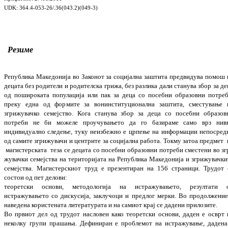
UDK: 364.4-053-26/.36(043.2)(049-3)
Резиме
Република Македонија во Законот за соци
јална заштита предвидува помош 
децата без родители и родителска грижа, без разлика дали станува збор за де
од поши
роката популација или пак за деца со по
себни образовни потреб
преку една од фор
мите за вонинституционална заштита, смес
тување 
згрижувачко семејство. Кога ста
нува збор за деца со посебни образов
потреби не би можеле проучувањето да го бази
раме само врз нив
индивидуално сле
дење, туку неизбежно е црпење на инфор
ма
ции непосред
од самите згрижувачи и цент
рите за социјална работа. Токму затоа пред
мет
магистерската
теза се децата со
посе
бни образовни потреби сместени во згр
жувачки семејства на територијата на Репу
блика Македонија и згрижувачки
се­меј­
ства.
Магистерскиот труд е презентиран на 156 стра
ници. Трудот 
состои од пет де­ло­ви:
теоре
тски основи, методологија на истра
жу­ва­њето, резултати 
истражувањето со
дис­ку­си­ја, заклучоци и предлог мерки.
Во про­дол
жени
навед
ена користената
лите­ра­ту­рата
и на
самиот
крај
се дадени
при
ло
зи
те
.
Во
првиот дел
од трудот
насловен како
тео­рет­ски
основи
, даден е осврт
неколку гру­пи прашања
. Дефиниран е проблемот на ис­тра­
жување, дадена