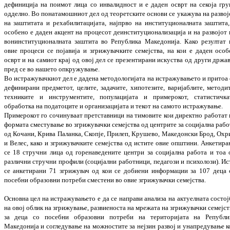
дефиниција на поимот лица со инвалидност и е даден осврт на се­која гру
одделно. Во понатамошниот дел од теоретските основи се укажува на раз
во­
на заштитата и рехабилитацијата, нај
пр­во на институционалната заштита,
осо
бено е даден акцент на процесот деинс
ти
ту
цио­на­ли­зација и на развојот
вони
н
сти
ту
цио­нал­на­та заштита во Република Маке
до
нија. Како резултат 
овие процеси се поја
вија и згри­жувачките семејства, на кои е даден осо­б
осврт и на самиот крај од овој дел се пре­зентирани искуства од други држа
пред се во нашето опкружување.
Во истражувачкиот дел е дадена мето
до
ло
ги
­јата на истражувањето и притоа 
дефи
ни
­рани предметот, целите, задачите, хипо
те
зите, варијаблите, методит
техниките и ин­стру­
ментите, популацијата и примерокот, ста
­тистичка
обработка на податоците и ор­га­ни­зацијата и текот на самото истра
жу
вање.
При­мерокот го сочинуваат претставници на ти­мовите кои директно работат 
формата смес­тување во згрижувачки семејства од цен
т­рите за социјална рабо
од Кочани, Кри­ва Паланка, Скопје, Прилеп, Крушево, Ма­кедонски Брод, Охр
и Велес, како и згри­
жувачките семејства од истите овие оп­шти­ни. Анкетира
се 18 стручни лица од го­ре­
наведените центри за социјална работа и тоа 
различни стручни профили (соци
јал­ни работници, педагози и психолози). Ис
се анкетирани 71 згрижувач од кои се до­бие­ни информации за 107 деца 
посебни обра
зо­вни потреби сместени во овие згри
жу
вач­ки семејства.
Основна цел на истражувањето е
да се на
пра­
ви а
нализа на актуелната состој
на овој об
лик на згрижување, развиеноста на мре­жа
та на згрижувачки семејст
за деца со по­себ
ни образовни потреби на територијата на Ре
публи
Македонија и согледување на мож
­ностите за нејзин развој и унапредување к