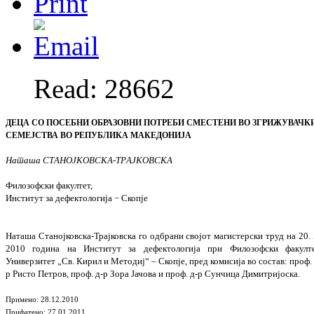
Read: 28662
ДЕЦА СО ПОСЕБНИ ОБРАЗОВНИ ПОТРЕБИ СМЕСТЕНИ ВО ЗГРИЖУВАЧК
СЕМЕ
ЈСТВА ВО РЕПУБЛИКА МАКЕДОНИЈА
Наташа СТАНОЈКОВСКА-ТРАЈКОВСКА
Филозофски факултет,
Институт за дефектологија
−
Скопје
Наташа Станојковска-Трајковска го одбрани сво
јот магистерски труд на 20.
2010 го
ди
на на Институт за дефектологија при Фило
зоф
ски факулте
Универзитет „Св. Кирил и Ме
тодиј“
–
Скопје, пред комисија во состав: проф. 
р Ристо Петров, проф. д-р Зора Јачова и проф. д-р Сунчица Димитријоска.
Примено
: 28.12.2010
Прифатено
: 27.01.2011