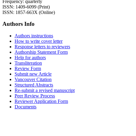
Frequency: quarterly
ISSN: 1409-6099 (Print)
ISSN: 1857-663X (Online)
Authors Info
Authors instructions
How to write cover letter
Response letters to reviewers
Authorship Statement Form
Help for authors
Transliteration
Review Form
Submit new Article
Vancouver Citation
Structured Abstracts
Re-submit a revised manuscript
Peer Review Process
Reviewer Application Form
Documents