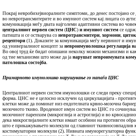
Покрај невробихејвиоралните симптоми, до денес постојано с
во невротрансмитерите и во имуниот систем кај лицата со аути
комуникација меѓу двата најголеми адаптивни система во чове
централниот нервен систем
(
ЦНС
)
и имуниот систем
се одрж
патишта и се остварува со
невротрансмитери
,
хормони
,
циток
рецептори
(1). Доказите за комуникација меѓу нервниот и иму
од универзалниот концепт за
невроимунолошка регулација на
Во овој труд ќе бидат опишани неколку можни механизми и как
од тие механизми што може да ја
нарушат невроимуната комун
патолошка состојба
.
Примарното имунолошко нарушување го напаѓа ЦНС
Централниот нервен систем имунолошки се следи преку специј
форма. ЦНС не е целосно исклучен од циркулацијата - противт
клетки може да поминат низ ендотелната крвно-мозочна бариер
мозочното ткиво. Вродениот имун систем во ЦНС го сочинуваа
мозочниот паренхим (микроглија и астроглија) и во крвосаднио
дека микроглијалните клетки имаат особини на противген обра
што е прикажувањето молекули од главниот ткивносовпадлив 
костимулаторни молекули (2). Нивната имунорегулаторна функц