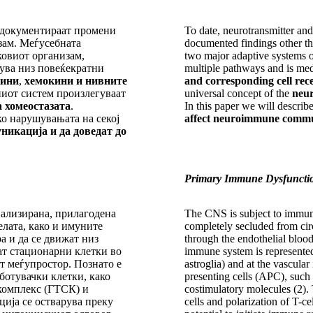
е документираат промени
To date, neurotransmitter and
зам. Меѓусебната
documented findings other 
ковиот организам,
two major adaptive systems 
ува низ повеќекратни
multiple pathways and is me
ини
,
хемокини и нивните
and corresponding cell rec
ниот систем произлегуваат
universal concept of the
neur
 хомеостазата
.
In this paper we will describ
о нарушувањата на секој
affect neuroimmune commun
икација и да доведат до
Primary Immune Dysfunctio
ализирана, прилагодена
The CNS is subject to immune
елата, како и имуните
completely secluded from cir
а и да се движат низ
through the endothelial bloo
т стационарни клетки во
immune system is represented
т меѓупростор. Познато е
astroglia) and at the vascular
ботувачки клетки, како
presenting cells (APC), suc
комплекс (ГТСК) и
costimulatory molecules (2).
ија се остварува преку
cells and polarization of T-c