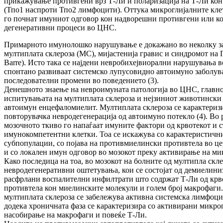
прикажување противгени врз Т-Ли и поларизација на Т-Ли ко
(Тпо1 наспроти Тпо2 лимфоцити). Оттука микроглијалните кле
го почнат имуниот одговор кон надворешни противгени или к
дегенеративни процеси во ЦНС.
Примарното имунолошко нарушување е докажано во неколку за
мултиплата склероза (МС), мијастенија гравис и синдромот на Г
Barre). Исто така се најдени невробихејвиорални нарушувања 
спонтано развиваат системско лупусовидно автоимуно заболув
последователни промени во поведението (3).
Денешното знаење на невроимуната патологија во ЦНС, главно
испитувањата на мултиплата склероза и нејзиниот животински
автоимун енцефаломиелит. Мултиплата склероза се карактериз
повторувачка невродегенерација од автоимуно потекло (4). Во 
мозочното ткиво го напаѓаат имуните фактори од крвотекот и 
имунокомпетентни клетки. Тоа се искажува со карактеристичн
субпопулации, со појава на противмиелински противтела во ц
и со локален имун одговор во мозокот преку активирање на ми
Како последица на тоа, во мозокот на болните од мултипла скле
невродегенеративни оштетувања, кои се состојат од демиелини
расфрлани воспалителни инфилтрати што содржат Т-Ли од крво
противтела кон миелинските молекули и голем број макрофаги.
мултиплата склероза се забележува активна системска лимфоц
додека хроничната фаза се карактеризира со активирани микро
насобирање на макрофаги и повеќе Т-Ли.