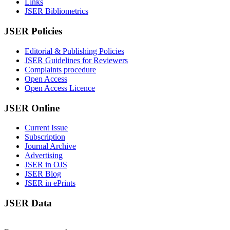
Links
JSER Bibliometrics
JSER Policies
Editorial & Publishing Policies
JSER Guidelines for Reviewers
Complaints procedure
Open Access
Open Access Licence
JSER Online
Current Issue
Subscription
Journal Archive
Advertising
JSER in OJS
JSER Blog
JSER in ePrints
JSER Data