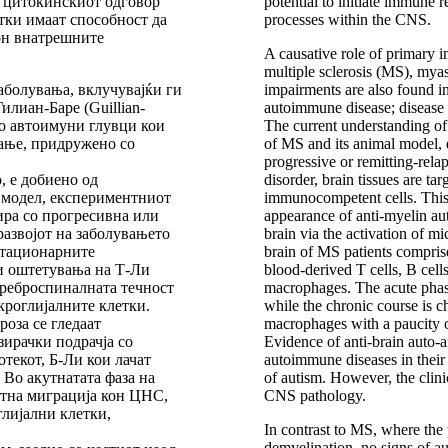
н цитокинскиот одговор
potential to initiate immune
тки имаат способност да
processes within the CNS.
он внатрешните
A causative role of primary 
multiple sclerosis (MS), mya
болувања, вклучувајќи ги
impairments are also found i
илиан-Баре (Guillian-
autoimmune disease; disease 
во автоимуни глувци кои
The current understanding o
ање, придружено со
of MS and its animal model,
progressive or remitting-rela
, е добиено од
disorder, brain tissues are t
 модел, експериментниот
immunocompetent cells. This i
ира со прогресивна или
appearance of anti-myelin au
развојот на заболувањето
brain via the activation of m
стационарните
brain of MS patients compris
и оштетувања на Т-Ли
blood-derived T cells, B cell
ереброспиналната течност
macrophages. The acute phas
кроглијалните клетки.
while the chronic course is c
роза се гледаат
macrophages with a paucity o
зирачки подрачја со
Evidence of anti-brain auto-an
текот, Б-Ли кои лачат
autoimmune diseases in their 
 Во акутнатата фаза на
of autism. However, the clini
итна миграција кон ЦНС,
CNS pathology.
глијални клетки,
In contrast to MS, where the 
demyelination, no signs of a