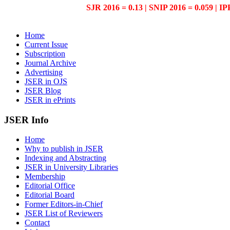
SJR 2016 = 0.13 | SNIP 2016 = 0.059 | IP
Home
Current Issue
Subscription
Journal Archive
Advertising
JSER in OJS
JSER Blog
JSER in ePrints
JSER Info
Home
Why to publish in JSER
Indexing and Abstracting
JSER in University Libraries
Membership
Editorial Office
Editorial Board
Former Editors-in-Chief
JSER List of Reviewers
Contact