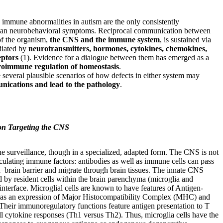
 immune abnormalities in autism are the only consistently
than neurobehavioral symptoms. Reciprocal communication between
of the organism,
the CNS and the immune system
, is sustained via
diated by
neurotransmitters, hormones, cytokines, chemokines,
eptors
(1). Evidence for a dialogue between them has emerged as a
oimmune regulation of homeostasis
.
e several plausible scenarios of how defects in either system may
ications and lead to the pathology
.
n Targeting the CNS
 surveillance, though in a specialized, adapted form. The CNS is not
culating immune factors: antibodies as well as immune cells can pass
d–brain barrier and migrate through brain tissues. The innate CNS
 by resident cells within the brain parenchyma (microglia and
 interface. Microglial cells are known to have features of Antigen-
h as an expression of Major Histocompatibility Complex (MHC) and
 Their immunoregulatory functions feature antigen presentation to T
ell cytokine responses (Th1 versus Th2). Thus, microglia cells have the