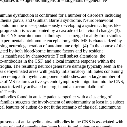
 responses to exogenous antigens or endogenous degenerative
immune dysfunction is confirmed for a number of disorders including
sthenia gravis, and Guillian-Barre´s syndrome. Neurobehavioral
n autoimmune mice spontaneously developing a systemic, lupus-like
progression is accompanied by a cascade of behavioral changes (3).
f the CNS neuroimmune pathology has emerged mainly from studies
 experimental autoimmune encephalomyelitis. MS is characterized by
psing neurodegeneration of autoimmune origin (4). In the course of the
argeted by both blood-borne immune factors and by resident
s manifested by characteristic T cell subset alterations, the
to-antibodies in the CSF, and a local immune response within the
icroglia. The resulting neurodegenerative damage typically seen in the
es demyelinated areas with patchy inflammatory infiltrates containing
s secreting anti-myelin component antibodies, and a large number of
e of MS features active systemic lymphocyte migration into the CNS,
haracterized by activated microglia and an accumulation of
f T cells.
tibodies found in autistic patients together with a clustering of
families suggests the involvement of autoimmunity at least in a subset
cal features of autism do not fit the scenario of classical autoimmune
presence of anti-myelin auto-antibodies in the CNS is associated with
utism-related demyelination have been found either on magnetic