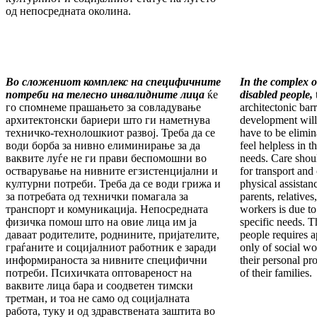
од непосредната околина.
Во сложениот комплекс на специфичните
In the complex of
потреби на телесно инвалидните лица
ќе
disabled people,
го спомнеме прашањето за совладување
architectonic bar
архитектонски бариери што ги наметнува
development will
техничко-технолошкиот развој. Треба да се
have to be elimin
води борба за нивно елиминирање за да
feel helpless in t
ваквите луѓе не ги прави беспомошни во
needs. Care shoul
остварување на нивните егзистенцијални и
for transport an
културни потреби. Треба да се води грижа и
physical assistan
за потребата од технички помагала за
parents, relatives
транспорт и комуникација. Непосредната
workers is due to
физичка помош што на овие лица им ја
specific needs. T
даваат родителите, роднините, пријателите,
people requires 
граѓаните и социјалниот работник е заради
only of social wo
информираноста за нивните специфични
their personal pr
потреби. Психичката оптовареност на
of their families.
ваквите лица бара и соодветен тимски
третман, и тоа не само од социјалната
работа, туку и од здравствената заштита во