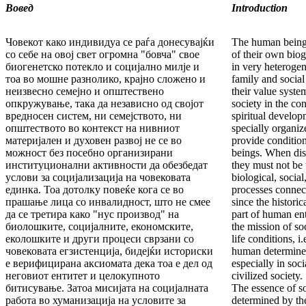
Вовед
Introduction
Човекот како индивидуа се раѓа донесувајќи
The human beings
со себе на овој свет огромна "бовча" свое
of their own biog
биогенетско потекло и социјално милје и
in very heteroge
тоа во мошне разнолико, крајно сложено и
family and socia
неизвесно семејно и општествено
their value syste
опкружување, така да независно од својот
society in the con
вредносен систем, ни семејството, ни
spiritual develop
општеството во контекст на нивниот
specially organize
материјален и духовен развој не се во
provide condition
можност без посебно организирани
beings. When dis
институционални активности да обезбедат
they must not be t
услови за социјализација на човековата
biological, socia
единка. Тоа дотолку повеќе кога се во
processes connec
прашање лица со инвалидност, што не смее
since the historic
да се третира како "нус производ" на
part of human ent
биолошките, социјалните, економските,
the mission of so
еколошките и други процеси сврзани со
life conditions, i
човековата егзистенција, бидејќи историски
human determined 
е верифицирана аксиомата дека тоа е дел од
especially in soci
неговиот ентитет и целокупното
civilized society.
битисување. Затоа мисијата на социјалната
The essence of so
работа во хуманизација на условите за
determined by th