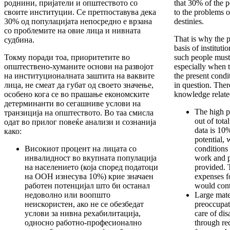
роднини, пријатели и општеството со
that 30% of the p
своите институции. Се претпоставува дека
to the problems o
30% од популацијата непосредно е врзана
destinies.
со проблемите на овие лица и нивната
That is why the p
судбина.
basis of institut
Токму поради тоа, приоритетите во
such people must
општествено-хуманите основи на развојот
especially when 
на институционалната заштита на ваквите
the present condit
лица, не смеат да губат од своето значење,
in question. The
особено кога се во прашање економските
knowledge related
детерминанти во сегашниве услови на
The high p
транзиција на општеството. Во таа смисла
out of tot
одат во прилог повеќе анализи и сознанија
data is 10%
како:
potential,
Високиот процент на лицата со
conditions f
инвалидност во вкупната популација
work and p
на населението (која според податоци
provided. 
на ООН изнесува 10%) крие значаен
expenses fo
работен потенцијал што би останал
would cont
недоволно или воопшто
Large mate
неискористен, ако не се обезбедат
preoccupat
услови за нивна рехабилитација,
care of di
односно работно-професионално
through re