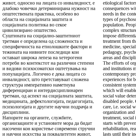
живот, односно на лицата со инвалидност, е
etiological factor
длабоко човечки детерминирана нужност на
consequences wit
општествената практика, особено во
needs in the conte
областа на социјалната заштита и
types of psychos
социјалната политика во секое
population. People
цивилизирано општество.
complex structur
Суштината на социјално-заштитниот
impose differenti
третман е определена од сложеноста и
treatment from th
специфичноста на етиолошките фактори и
medicine, special
тежината на нивните последици кои
pedagogy, psycho
оставаат широка лепеза на хетерогени
areas and discipli
потреби во контекстот на различни степени
The efforts of or
и видови психосоматски оштетувања на
and institutions 
популацијата. Логично е дека лицата со
contemporary prof
инвалидност, што претставуваат сложена
experiences for be
структура императивно наметнува
consistent system
диференциран и интердисциплинарен
which will enable
третман, од аспект на социјалната заштита,
social value dete
медицината, дефектологијата, педагогијата,
disabled people. 
психологијата и другите научни подрачја и
care, i.e. social 
дисциплини.
organization and
Напорите на органите, службите,
treatment, social 
организациите и установите мора да бидат
starts with preven
насочени кон користење современи стручни
rehabilitation, re
и научни искуства за поквалитетен живот,
lasts until their i