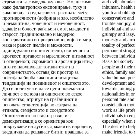
стремежи за самодокажување. Но, не само
and evil, abunda
како филантропско експонирање, туку и
inhuman, health a
како визија за една совест распната меѓу
youth and old age
противречности (добрина и зло, изобилство
conservative and
и немаштина, човечност и нечовечност,
trouble and joy, d
здравје и болест, раѓање и смрт, младост и
individual and so
старост, традиционално и модерно,
grumpy and lazy,
конзервативно и прогресивно, војна и мир,
modesty and arro
мака и радост, желби и можности,
totality of perfec
идивидуално и општествено, свирепост и
permanent struggl
кроткост, пргавост и мрзеливост, интимност
between individua
и отвореност, скромност и ароганција итн.)
Basis for society 
што го нарушуваат тоталитетот на
people and their 
совршенството, оставајќи простор за
ethics, family an
постојана борба како цивилизациска
value human perso
тенденција на поединецот и општеството.
development and d
Да се почитува и да се цени човековата
towards joining p
личност е основа на односите во секое
nationalities in o
општество, атрибут на граѓанинот и
personal fate an
неговата егзистенција во сферата на
constellation moti
етиката, семејството и соседството.
work as life prof
Општеството во својот развој и
individuals to enj
демократизација се ориентира кон
especially when t
поврзување на луѓето, државите, народите,
The desire to help
заеднички да решаваат битни прашања за
make friends, to 