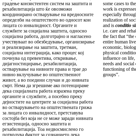
градење конзистентен систем на заштита и
some cases to the 
рехабилитација што ќе овозможи
work is expresse
координирано остварување на вредносните
especially throug
определби на општеството во односот кон
realization of soc
лицата со инвалидност. Органите и
and is
conditio s
службите за социјална заштита, односно
i.e. care and reha
социјална работа, долготрајно и нагласено
the fact that “the
учествуваат во обезбедување, организирање
entire human lives
и реализирање на заштита, третман,
economic, biolog
социјална интеграција, како процес кој
physical conditio
почнува од превентива, откривање,
influence on life
дијагностицирање, рехабилитација,
needs and social
остварување на нивните права и трае до
functioning of th
нивно вклучување во општествениот
groups”.
живот, а во поедини случаи и до нивната
смрт. Нема да згрешиме ако потенцираме
дека социјалната работа изразена преку
органите и службите, а посебно преку
дејностите на центрите за социјална работа
во остварувањето на општествената грижа
за лицата со инвалидност, претставува
состојба без која не се може заради нивната
егзистенција, односно заштита и
рехабилитација. Тоа недвосмислено го
потврдува фактот за сознанието дека