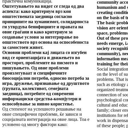
практична комуникација.
community accor
Оштетувањето на видот се гледа од два
humanism and so
аспекта: како критериум врз кои
creating conditi
општествената заедница согласно
on the basis of t
принципите на хуманизмот, солидарноста
The basic proble
ги утврдува бенифициите и правата на
vision are orie
овие граѓани и како критериум за
space, problems
создавање услови за интегрирање во
Out of these pro
општеството врз основа на оспособеноста
needs emerge, i.
за самостоен живот.
society recogniti
Основни проблеми кај лицата со изгубен
community), ne
вид се ориентацијата и движењето во
information me
просторот, проблемите на писмото и
training for thei
пишувањето. Од овие проблеми
Social integratio
произлегуваат и специфичните
on the level of su
биосоцијални потреби, односно потреба за
problems. That i
игра, дружење, признавање од друштвото
such as etiology 
(групата, колективот, семејната
organized treatm
заедница), потребите од современи
connection of soc
информациски средства-компјутери и
psychological co
оспособување за нивно користење.
cultural and educa
Од степенот на успешното решавање на
family; closer en
овие специфични проблеми, ќе зависи и
institutions for r
социјалната интеграција на овие лица. Тоа е
work in dispensar
условено од многу фактори како:
of these people;