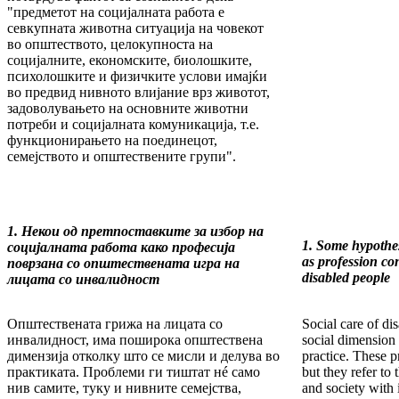
"предметот на социјалната работа е
севкупната животна ситуација на човекот
во општеството, целокупноста на
социјалните, економските, биолошките,
психолошките и физичките услови имајќи
во предвид нивното влијание врз животот,
задоволувањето на основните животни
потреби и социјалната комуникација, т.е.
функционирањето на поединецот,
семејството и општествените групи".
1. Некои од претпоставките за избор на
1. Some hypothe
социјалната работа како професија
as profession con
поврзана со општествената игра на
disabled people
лицата со инвалидност
Општествената грижа на лицата со
Social care of di
инвалидност, има поширока општествена
social dimension 
димензија отколку што се мисли и делува во
practice. These p
практиката. Проблеми ги тиштат нé само
but they refer to t
нив самите, туку и нивните семејства,
and society with i