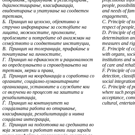
дијагностицирање, класификација,
people, possibilit
евидентирање и упатување на соодветен
and needs of fami
третман,
engagements,
Б. Принцип на целосно, објективно и
C. Principle of 
стручно информирање за состојбите на
respect of people
лицата, можностите, прогнозите,
D. Principle of ef
проблемите и потребите од ангажман на
determination and
семејството и соодветните институции,
measures and rig
В. Принцип на толеранција, прифаќање и
E. Principle of 
почитување на личностите,
with organs, soc
Г. Принцип на ефикасност и рационалност
institutions and 
во определувањето и спроведувањето на
of care and rehabi
третман, мерки и права,
F. Principle of c
Д. Принцип на координација и соработка со
detection, classif
органите, социјално-хуманитарните
social integration
организации, установите и службите кои
G. Principle of 
се вклучени во процесот на заштита и
where such people
рехабилитација,
acceptance, comm
Ѓ. Принцип на континуитет на
cultural, entertai
социјалната работа во откривање,
класификација, рехабилитација и нивна
социјална интеграција,
Е. Принцип на подготовка на средината во
која живеат и работат вакви лица заради