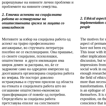
разрешување на нивните лични проблеми и
проблемите на нивните семејства.
2. Етички аспекти на социјалната
2. Ethical aspect
работа во остварување на
implementation o
општествената грижа за лицата со
people
инвалидност
Мотивите за избор на социјална работа од
The motives for 
аспект на трајно професионално
aspect of perman
ангажирање, во стручната литература
have not been expl
посебно не се експлицирани. Ова прашање,
This issue with i
со своите социјални, психолошки,
other implication
општествени и други имликации има
discussion, but w
широк домен за расправа, но, ќе се
impressions from
задржиме само на одредени импресии од
social work in ou
досегашната организирана социјална работа
enough researches
во земјава. Не постојат доволно
the field of ethi
истражувања и стручни прилози од областа
more than necess
на етиката и социјалната работа што во
transformations. 
сегашниве општествено-економски
is an epilogue of
трансформации сé повеќе од потребни.
themselves. It is 
Определбата за социјална работа
exposition, on the
претставува епилог на сопствените
conscience that i