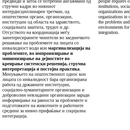
предвиди и затоа се потребни ангажмани од
people requires o
стручни кадри во нивниот
institutions, soc
интердисциплинарен третман, од
organizations an
општествени органи, организации,
organizations in 
институции од областа на здравството,
the problems and 
социјалната заштита, трудот и др.
environments for 
Отсуството на координација меѓу
integration.
заинтересираните чинители во заедничкото
решавање на проблемите на лицата со
инвалидност води кон
маргинализација на
про
блемите, во импровизирање и
минимизирање
на дејностите во
креирање системски решенија, стручна
интерпретација и постојна практика
.
Менувањето на општествениот однос кон
лицата со инвалидност бара организирана
работа од државните институции,
социјално-хуманитарните организации и
доброволни невладини организации заради
информирање на јавноста за проблемите и
подготовките на животните и работните
средини за нивно прифаќање и социјална
интеграција.