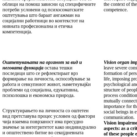
облици на помош зависни од специфичните
the context of the
потреби условени од психосоматските
competence.
оштетувања што бараат ангажман на
социјални работници во контекстот на
нивната професионална и етичка
компетенција.
Оштетувањата на органот за вид и
Vision organ imp
неговата функција
остава тешки
leave severe cons
последици што се рефлектираат врз
formation of pers
формирање на личноста, оспособување за
life, imposing pr
работа и севкупниот живот, наметнувајќи
psychological an
проблеми од социјална, едукативна,
structure of peop
психолошка и економска природа.
process condition
mutually connect
importance for th
Структуирањето на личноста со оштетен
social beings in 
вид претставува процес условен од фактори
communication.
чија взаемна поврзаност има пресудно
Vision impairme
значење за интегритетот како индивидуално
aspects: as a cri
и општествено битие во секојдневната
of these people 