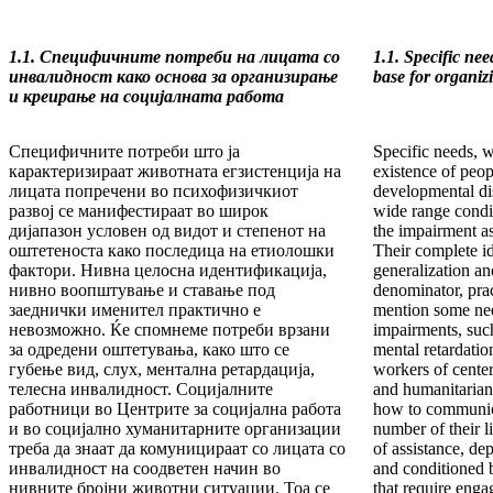
1.1. Специфичните потреби на лицата со
1.1. Specific nee
инвалидност како основа за организирање
base for organiz
и креирање на социјалната работа
Специфичните потреби што ја
Specific needs, w
карактеризираат животната егзистенција на
existence of peo
лицата попречени во психофизичкиот
developmental dis
развој се манифестираат во широк
wide range condit
дијапазон условен од видот и степенот на
the impairment as 
оштетеноста како последица на етиолошки
Their complete ide
фактори. Нивна целосна идентификација,
generalization a
нивно воопштување и ставање под
denominator, prac
заеднички именител практично е
mention some need
невозможно. Ќе спомнеме потреби врзани
impairments, such
за одредени оштетувања, како што се
mental retardation
губење вид, слух, ментална ретардација,
workers of center
телесна инвалидност. Социјалните
and humanitarian
работници во Центрите за социјална работа
how to communica
и во социјално хуманитарните организации
number of their l
треба да знаат да комуницираат со лицата со
of assistance, de
инвалидност на соодветен начин во
and conditioned 
нивните бројни животни ситуации. Тоа се
that require enga