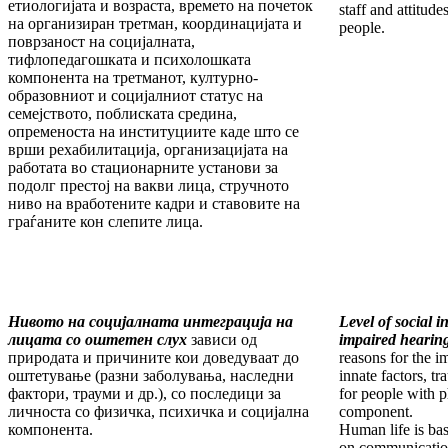
етиологијата и возраста, времето на почеток
staff and attitude
на организиран третман, координацијата и
people.
поврзаност на социјалната,
тифлопедагошката и психолошката
компонента на третманот, културно-
образовниот и социјалниот статус на
семејството, поблиската средина,
опременоста на институциите каде што се
врши рехабилитација, организацијата на
работата во стационарните установи за
подолг престој на вакви лица, стручното
ниво на вработените кадри и ставовите на
граѓаните кон слепите лица.
Нивото на социјалната интеграција на
Level of social i
лицата со оштетен слух
зависи од
impaired hearin
природата и причините кои доведуваат до
reasons for the i
оштетување (разни заболувања, наследни
innate factors, t
фактори, трауми и др.), со последици за
for people with p
личноста со физичка, психичка и социјална
component.
компонента.
Human life is ba
on communication