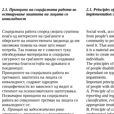
2.1. Принципи на социјалната работа во
2.1. Principles o
остварување заштита на лицата со
implementation o
инвалидност
Социјалната работа според својата суштина
Social work, accor
поаѓа од интересите на граѓаните и
from people’s int
обврските на општествената заедница да им
community to pro
овозможи помош на оние што имаат
need it. That ass
потреба. Таа помош не е сомилост туку
it is a material a
обезбедување материјална и социјална
order to create m
сигурност на граѓаните заради создавање
individuals.
заедничка благосостојба на државата и
The principles of
поединецот.
of people disabili
Принципите на социјалната работа во
dependant on typ
третманот, заштитата на лицата со
impairments.
инвалидност, содржат одредени
Important princip
специфичности во зависност од видот и
of people with dis
степенот на психосоматските оштетувања.
A. Principle of c
Позначајни принципи на социјалната
reporting and reg
работа во севкупниот третман на лицата со
classification, ev
инвалидност се:
appropriate treat
А. Принцип на задолжително рано
B. Principle of c
откривање, пријавување и регистрирање,
professional info