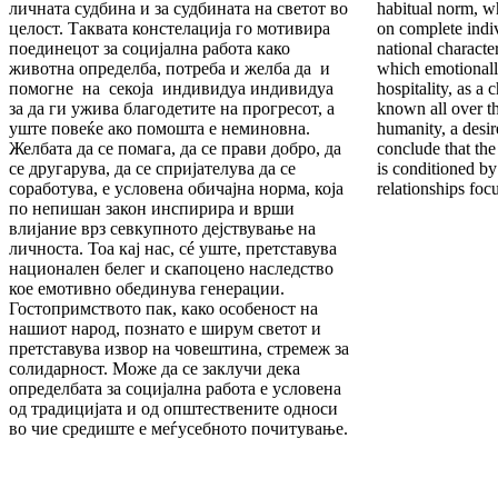
личната судбина и за судбината на светот во
habitual norm, wh
целост. Таквата констелација го мотивира
on complete individ
поединецот за социјална работа како
national character
животна определба, потреба и желба да и
which emotionall
помогне на секоја индивидуа индивидуа
hospitality, as a 
за да ги ужива благодетите на прогресот, а
known all over th
уште повеќе ако помошта е неминовна.
humanity, a desir
Желбата да се помага, да се прави добро, да
conclude that the
се другарува, да се спријателува да се
is conditioned by
соработува, е условена обичајна норма, која
relationships foc
по непишан закон инспирира и врши
влијание врз севкупното дејствување на
личноста. Тоа кај нас, сé уште, претставува
национален белег и скапоцено наследство
кое емотивно обединува генерации.
Гостопримството пак, како особеност на
нашиот народ, познато е ширум светот и
претставува извор на човештина, стремеж за
солидарност. Може да се заклучи дека
определбата за социјална работа е условена
од традицијата и од општествените односи
во чие средиште е меѓусебното почитување.