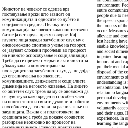
environment. Peop
Животот на човекот се одвива врз
entire communica
поставување врски што зависат од
people due to hea
комуникацијата и односите со луѓето и
the speech spont
социјалната средина. Целокупната
the process of the
комуникација на човекот како општествено
occur. Measures a
битие ја остварува преку говорот. Кај
alleviate and co
глувите лица заради загубениот слух му е
lost hearing have
оневозможено спонтано учење на говорот,
enable knowledg
се јавуваат сложени проблеми во процесот
and social dimens
на нивното оспособување и социјализација.
impaired hearing 
Треба да се преземат мерки и активности за
important and ca
ублажување и компензирање на
put their mental 
последиците од загубениот слух, да не дојде
disposal of the c
до ограничувања во знаењата,
environment to s
комуникациите, движењето и социјалната
understanding is 
димензија на неговото живеење. На лицето
rehabilitation. De
со оштетен слух треба да му се овозможи да
relation to langu
се чувствува како вреден и способен член
personal develop
на општеството и своите духовни и работни
environments wit
способности да ги стави на располагање на
voluntarily accep
заедницата. Важна е и подготовката на
and their signs. 
средината која треба да покаже соодветно
experiences. In s
разбирање неопходно во процесот на
learning the lang
рехабилитацијата. Глувоста претставува