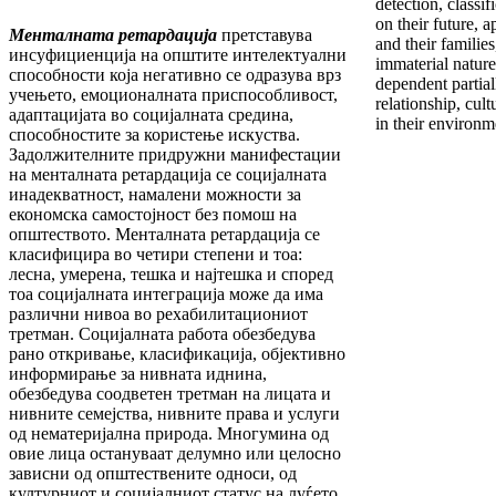
detection, classif
on their future, 
Менталната ретардација
претставува
and their families
инсуфициенција на општите интелектуални
immaterial nature
способности која негативно се одразува врз
dependent partial
учењето, емоционалната приспособливост,
relationship, cult
адаптацијата во социјалната средина,
in their environm
способностите за користење искуства.
Задолжителните придружни манифестации
на менталната ретардација се социјалната
инадекватност, намалени можности за
економска самостојност без помош на
општеството. Менталната ретардација се
класифицира во четири степени и тоа:
лесна, умерена, тешка и најтешка и според
тоа социјалната интеграција може да има
различни нивоа во рехабилитациониот
третман. Социјалната работа обезбедува
рано откривање, класификација, објективно
информирање за нивната иднина,
обезбедува соодветен третман на лицата и
нивните семејства, нивните права и услуги
од нематеријална природа. Многумина од
овие лица остануваат делумно или целосно
зависни од општествените односи, од
културниот и социјалниот статус на луѓето