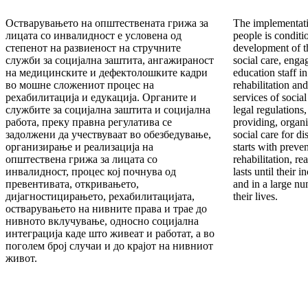
Остварувањето на општествената грижа за
The implementatio
лицата со инвалидност е условена од
people is conditi
степенот на развиеност на стручните
development of th
служби за социјална заштита, ангажираност
social care, enga
на медицинските и дефектолошките кадри
education staff i
во мошне сложениот процес на
rehabilitation an
рехабилитација и едукација. Органите и
services of socia
службите за социјална заштита и социјална
legal regulations,
работа, преку правна регулатива се
providing, organ
задолжени да учествуваат во обезбедување,
social care for d
организирање и реализација на
starts with preven
општествена грижа за лицата со
rehabilitation, re
инвалидност, процес кој почнува од
lasts until their i
превентивата, откривањето,
and in a large nu
дијагностицирањето, рехабилитацијата,
their lives.
остварувањето на нивните права и трае до
нивното вклучување, односно социјална
интеграција каде што живеат и работат, а во
поголем број случаи и до крајот на нивниот
живот.