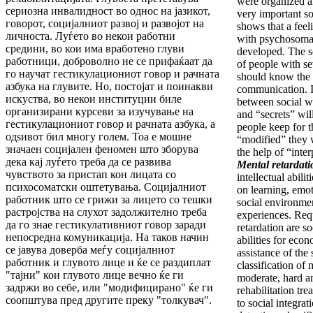
were organized an
сериозна инвалидност во однос на јазикот,
very important s
говорот, социјалниот развој и развојот на
shows that a feel
личноста. Луѓето во некои работни
with psychosomat
средини, во кои има вработено глуви
developed. The s
работници, доброволно не се прифаќаат да
of people with s
го научат гестикулациониот говор и рачната
should know the l
азбука на глувите. Но, постојат и поинакви
communication. I
искуства, во некои институции биле
between social w
организирани курсеви за изучување на
and “secrets” wil
гестикулациониот говор и рачната азбука, а
people keep for t
одѕивот бил многу голем. Тоа е мошне
“modified” they w
значаен социјален феномен што зборува
the help of “inter
дека кај луѓето треба да се развива
Mental retardati
чувството за пристап кон лицата со
intellectual abili
психосоматски оштетувања. Социјалниот
on learning, emot
работник што се грижи за лицето со тешки
social environment
растројства на слухот задолжително треба
experiences. Requ
да го знае гестикулативниот говор заради
retardation are s
непосредна комуникација. На таков начин
abilities for ec
се јавува доверба меѓу социјалниот
assistance of the 
работник и глувото лице и ќе се раздиплат
classification of 
"тајни" кои глувото лице вечно ќе ги
moderate, hard an
задржи во себе, или "модифицирано" ќе ги
rehabilitation tr
соопштува пред другите преку "толкувач".
to social integra