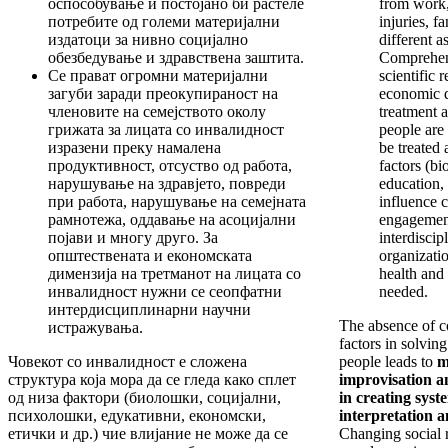
оспособување и постојано би растеле
from work,
потребите од големи материјални
injuries, f
издатоци за нивно социјално
different a
обезбедување и здравствена заштита.
Comprehens
Се прават огромни материјални
scientific 
загуби заради преокупираност на
economic d
членовите на семејството околу
treatment 
грижата за лицата со инвалидност
people are
изразени преку намалена
be treated
продуктивност, отсуство од работа,
factors (bi
нарушување на здравјето, повреди
education,
при работа, нарушување на семејната
influence 
рамнотежа, оддавање на асоцијални
engagements
појави и многу друго. За
interdiscip
општествената и економската
organizatio
димензија на третманот на лицата со
health and 
инвалидност нужни се сеопфатни
needed.
интердисциплинарни научни
The absence of c
истражувања.
factors in solvin
Човекот со инвалидност е сложена
people leads to
m
структура која мора да се гледа како сплет
improvisation an
од низа фактори (биолошки, социјални,
in creating syst
психолошки, едукативни, економски,
interpretation a
етички и др.) чие влијание не може да се
Changing social 