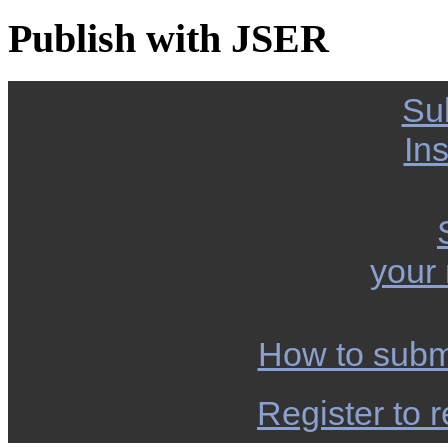
Publish with JSER
Su
Ins
your
How to subm
Register to r