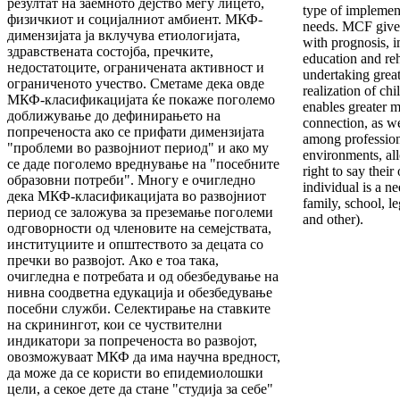
резултат на заемното дејство меѓу лицето,
type of implement
физичкиот и социјалниот амбиент. МКФ-
needs. MCF gives
димензијата ја вклучува етиологијата,
with prognosis, 
здравствената состојба, пречките,
education and reh
недостатоците, ограничената активност и
undertaking great
ограниченото учество. Сметаме дека овде
realization of chi
МКФ-класификацијата ќе покаже поголемо
enables greater m
доближување до дефинирањето на
connection, as w
попреченоста ако се прифати димензијата
among profession
"проблеми во развојниот период" и ако му
environments, all
се даде поголемо вреднување на "посебните
right to say their
образовни потреби". Многу е очигледно
individual is a ne
дека МКФ-класификацијата во развојниот
family, school, l
период се заложува за преземање поголеми
and other).
одговорности од членовите на семејствата,
институциите и општеството за децата со
пречки во развојот. Ако е тоа така,
очигледна е потребата и од обезбедување на
нивна соодветна едукација и обезбедување
посебни служби. Селектирање на ставките
на скринингот, кои се чуствителни
индикатори за попреченоста во развојот,
овозможуваат МКФ да има научна вредност,
да може да се користи во епидемиолошки
цели, а секое дете да стане "студија за себе"