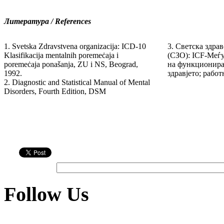
Литература / References
1. Svetska Zdravstvena organizacija: ICD-10
3. Светска здра
Klasifikacija mentalnih poremeċaja i
(СЗО): ICF-Меѓ
poremeċaja ponašanja, ZU i NS, Beograd,
на функционира
1992.
здравјето; работ
2. Diagnostic and Statistical Manual of Mental
Disorders, Fourth Edition, DSM
Follow Us