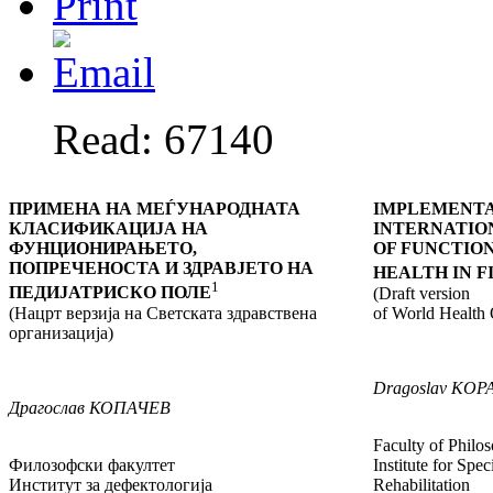
Read: 67140
ПРИМЕНА НА МЕЃУНАРОДНАТА
IMPLEMENTA
КЛАСИФИКАЦИЈА НА
INTERNATIO
ФУНЦИОНИРАЊЕТО,
OF FUNCTION
ПОПРЕЧЕНОСТА И ЗДРАВЈЕТО НА
HEALTH IN F
1
ПЕДИЈАТРИСКО ПОЛЕ
(Draft version
(Нацрт верзија на Светската здравствена
of World Health 
организација)
Dragoslav
KOP
Драгослав
КОП
АЧ
ЕВ
Faculty of Philo
Филозофски факултет
Institute for Spe
Институт за дефектологија
Rehabilitation