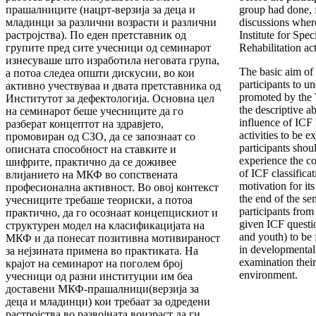
прашалниците (нацрт-верзија за деца и
group had done, 
младинци за различни возрасти и различни
discussions where
растројства). По еден претставник од
Institute for Spe
групите пред сите учесници од семинарот
Rehabilitation act
изнесуваше што изработила неговата група,
The basic aim of 
а потоа следеа општи дискусии, во кои
participants to u
активно учествуваа и двата претставника од
promoted by the
Институтот за дефектологија. Основна цел
the descriptive ab
на семинарот беше учесниците да го
influence of ICF 
разберат концептот на здравјето,
activities to be e
промовиран од СЗО, да се запознаат со
participants shoul
описната способност на ставките и
experience the c
шифрите, практично да се доживее
of ICF classifica
влијанието на МКФ во сопствената
motivation for it
професионална активност. Во овој контекст
the end of the se
учесниците требаше теориски, а потоа
participants from
практично, да го осознаат концепцискиот и
given ICF questio
структурен модел на класификацијата на
and youth) to be f
МКФ и да понесат позитивна мотивираност
in developmental
за нејзината примена во практиката. На
examination their
крајот на семинарот на поголем број
environment.
учесници од разни институции им беа
доставени МКФ-прашалници(верзија за
деца и младинци) кои требаат за одредени
растројства во развојната воизраст да ги