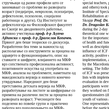
стручњаци од разни профили што се
special teachers,
занимаваат со проблеми во развојната
and others) took 
возраст (педијатри, невролози, психијатри,
Institute of Spec
дефектолози, психолози, социјални
Rehabilitation at
работници и други). Од Институтот за
Skopje
Prof. Dr
дефектологија на Филозофскиот факултет
Dr. Dragoslav 
во Скопје во дводневното работење,
during the 2-day 
активно учествуваа
проф. д-р Љупчо
theoretical one w
Ајдински
и
проф. д-р Драгослав Копачев.
for the importanc
Првиот ден беше теориски со дискусија.
of health and fun
Разработени беа теми за важноста од
well as descripti
располагање со инструменти за процена на
influence of ICF 
здравјето и функционирањето, опис на
activity, positiv
ставките и шифрите, влијанието на МКФ
implementation, 
врз сопствената професионална активност,
by the Macedonian
позитивните искуства од употребата на
setting. The foll
МКФ, анализа на проблемите, наметнати од
of ICF was prese
македонската верзија и нивното конечно
lists with impleme
утврдување. Наредниот ден беше
evaluation in de
претставена детската верзија на МКФ,
participants were
разработување на листите за шифрирање со
they worked on f
примена на различни листи за процена во
questionnaires (d
развојната возраст. Учесниците беа
youth of various 
поделени во повеќе групи и практично
One representati
работеа врз пополнувањето на МКФ-
before the partic