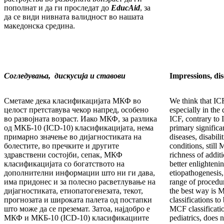
пополнат и да ги проследат до
EducAid
, за
да се види нивната валидност во нашата
македонска средина.
Согледувања, дискусија и ставови
Impressions, dis
Сметаме дека класификацијата МКФ во
We think that ICF
целост претставува чекор напред, особено
especially in th
во развојната возраст. Иако МКФ, за разлика
ICF, contrary to 
од МКБ-10 (ICD-10) класификацијата, нема
primary significa
примарно значење во дијагностиката на
diseases, disabili
болестите, во пречките и другите
conditions, still 
здравствени состојби, сепак, МКФ
richness of addit
класификацијата со богатството на
better enlighteni
дополнителни информации што ни ги дава,
etiopathogenesis
има придонес и за полесно расветлување на
range of procedur
дијагностиката, етиопатогенезата, текот,
the best way is
прогнозата и широката палета од постапки
classifications t
што може да се преземат. Затоа, најдобро е
MCF classificatio
МКФ и МКБ-10 (ICD-10) класификациите
pediatrics, does n