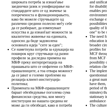
широката потреба за изнаоѓање
and unificat
заеднички јазик и унифицирање на
for disabil
стандардите што се од значење за
enables pro
попреченоста и функционирањето,
environment
како би можеле стручњаците од
exchange ex
различни средини полесно меѓу себе
possibilitie
да се разбираат, да изменуваат
quality of l
искуства и да изнаоѓаат можности за
one” to be s
квалитетно живеење на единката,
The need fo
односно да биде задоволена
education i
основната идеја "сите за еден";
broader cir
Се наметнува потреба за едукација на
profiles fo
поширок круг стручњаци од разни
MCF through
профили за доследна примена на
from MCF q
МКФ преку интерпретација на
possibility 
прашањата што се опфатени со МКФ-
relation cli
прашалниците, а тоа отвара можност
The implem
да се јават и големи проблеми на
questionnai
релација клиент-институција-
a great num
политика;
have them, 
Примената на МКФ-прашалниците
period of th
бараат обезбедување поголема сума
minutes) th
финансиски средства, кои многу
stationary i
институции во нашата средина не
ambulance 
може да ги обезбедат, како и потреба
The culture