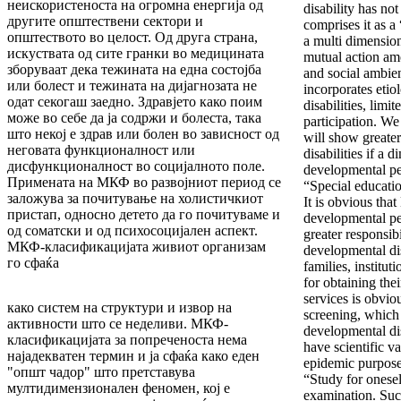
неискористеноста на огромна енергија од
disability has no
другите општествени сектори и
comprises it as 
општеството во целост. Од друга страна,
a multi dimensio
искуствата од сите гранки во медицината
mutual action am
зборуваат дека тежината на една состојба
and social ambi
или болест и тежината на дијагнозата не
incorporates etio
одат секогаш заедно. Здравјето како поим
disabilities, limi
може во себе да ја содржи и болеста, така
participation. We
што некој е здрав или болен во зависност од
will show greater
неговата функционалност или
disabilities if a
дисфункционалност во социјалното поле.
developmental per
Примената на МКФ во развојниот период се
“Special educatio
заложува за почитување на холистичкиот
It is obvious that
пристап, односно детето да го почитуваме и
developmental pe
од соматски и од психосоцијален аспект.
greater responsibi
МКФ-класификацијата живиот организам
developmental di
го сфаќа
families, institut
for obtaining the
services is obvio
како систем на структури и извор на
screening, which 
активности што се неделиви. МКФ-
developmental di
класификацијата за попреченоста нема
have scientific v
најадекватен термин и ја сфаќа како еден
epidemic purpose
"општ чадор" што претставува
“Study for onese
мултидимензионален феномен, кој е
examination. Such