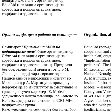
педијатриско поле", организиран од
EducAid (невладина организација за
соработка и помош на едукативен,
социјален и здравствен план)
Организација, цел и работа на семинарот
Organization, a
Семинарот
"
Примена на МКФ на
EducAid (non-gov
педијатриско поле
"
беше организиран од
cooperation and a
Educ Aid
(невладина организација за
health plan) orga
соработка и помош на едукативен,
“Implementation o
социјален и здравствен план). Предавачи
pediatrics”. The 
беа обезбедени од Италија и тоа: д-р М.
M. Leonardi, ped
Леонарди, педијатар-невролог од
National Neuralgi
Националниот невролошки институт во
A. Martinuzzi, ex
Милано и д-р А. Мартинуци, примариус по
Institute for boa
неврологија во Институтот за сместување и
Medea” – associa
грижа од научен карактер “E. Medea”-
Conegliano Vene
здружение-"Нашата фамилија" во Конељано
of WHO-ICF group
Венето. Двајцата се членови на СЗО-МКФ
A great number of
педијатриска група.
who deal with pr
Како учесници на семинарот беа голем број
(pediatricians, ne