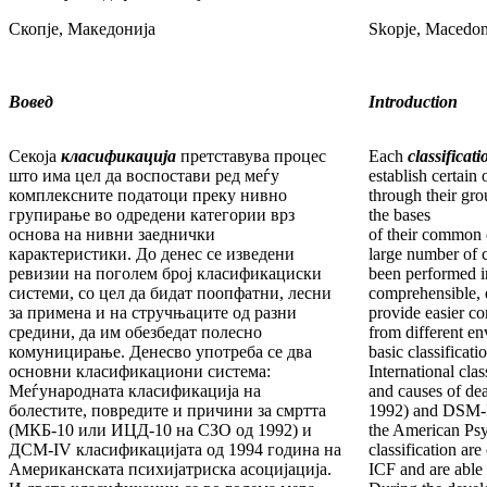
Скопје, Македонија
Skopje, Macedon
Вовед
Introduction
Секоја
класификација
претставува процес
Each
classificati
што има цел да воспостави ред меѓу
establish certai
комплексните податоци преку нивно
through their gro
групирање во одредени категории врз
the bases
основа на нивни заеднички
of their common c
карактеристики. До денес се изведени
large number of c
ревизии на поголем број класификациски
been performed i
системи, со цел да бидат поопфатни, лесни
comprehensible, 
за примена и на стручњаците од разни
provide easier co
средини, да им обезбедат полесно
from different e
комуницирање. Денесво употреба се два
basic classificati
основни класификациони система:
International clas
Меѓународната класификација на
and causes of d
болестите, повредите и причини за смртта
1992) and DSM-IV
(МКБ-10 или ИЦД-10 на СЗО од 1992) и
the American Psy
ДСМ-IV класификацијата од 1994 година на
classification are
Американската психијатриска асоцијација.
ICF and are able 