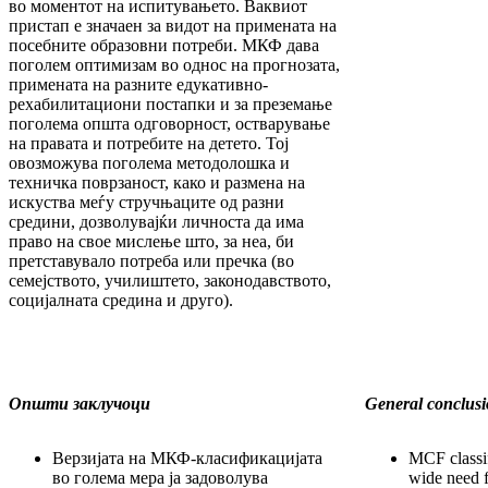
во моментот на испитувањето. Ваквиот
пристап е значаен за видот на примената на
посебните образовни потреби. МКФ дава
поголем оптимизам во однос на прогнозата,
примената на разните едукативно-
рехабилитациони постапки и за преземање
поголема општа одговорност, остварување
на правата и потребите на детето. Тој
овозможува поголема методолошка и
техничка поврзаност, како и размена на
искуства меѓу стручњаците од разни
средини, дозволувајќи личноста да има
право на свое мислење што, за неа, би
претставувало потреба или пречка (во
семејството, училиштето, законодавството,
социјалната средина и друго).
Општи заклучоци
General conclusi
Верзијата на МКФ-класификацијата
MCF classif
во голема мера ја задоволува
wide need 