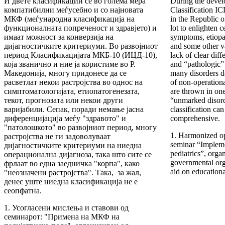
И двете класификации се во голема мера
During the devel
компатибилни меѓусебно и со најновата
Classification IC
МКФ (меѓународна класификација на
in the Republic 
функционалната попреченост и здравјето) и
lot to enlighten c
имаат можност за конверзија на
symptoms, etiopa
дијагностичките критериуми. Во развојниот
and some other v
период Класификацијата МКБ-10 (ИЦД-10),
lack of clear dif
која званично и ние ја користиме во Р.
and “pathologic”
Македонија, многу придонесе да се
many disorders do
расветлат некои растројства во однос на
of non-operationa
симптоматологијата, етиопатогенезата,
are thrown in on
текот, прогнозата или некои други
“unmarked disord
варијабили. Сепак, поради немање јасна
classification ca
диференцијација меѓу "здравото" и
comprehensive.
"патолошкото" во развојниот период, многу
1. Harmonized opi
растројства не ги задоволуваат
seminar “Implemen
дијагностичките критериуми на ниедна
pediatrics”, org
операционална дијагноза, така што сите се
governmental org
фрлаат во една заедничка "корпа", како
aid on educationa
"неозначени растројства". Така, за жал,
денес уште ниедна класификација не е
сеопфатна.
1. Усогласени мислења и ставови од
семинарот: "Примена на МКФ на