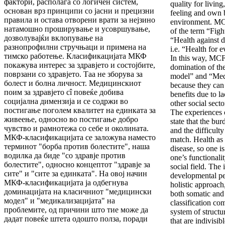
фактори, располага со логичен систем,
quality for livin
основан врз принципи со јасни и прецизни
feeling and own 
правила и остава отворени врати за нејзино
environment. MCF 
натамошно проширување и усовршување,
of the term “Figh
дозволувајќи вклопување на
“Health against 
разнопрофилни стручњаци и примена на
i.e. “Health for 
тимско работење. Класификацијата МКФ
In this way, MCF
покажува интерес за здравјето и состојбите,
domination of the
поврзани со здравјето. Таа не зборува за
model” and “Medi
болест и болна личност. Медицинскиот
because they can
поим за здравјето сî повеќе добива
benefits due to l
социјална димензија и се содржи во
other social secto
постигање поголем квалитет на единката за
The experiences 
живеење, односно во постигање добро
state that the bur
чувство и рамнотежа со себе и околината.
and the difficult
МКФ-класификацијата се заложува наместо
match. Health as 
терминот "борба против болестите", наша
disease, so one i
водилка да биде "со здравје против
one’s functionalit
болестите", односно концептот "здравје за
social field. Th
сите" и "сите за единката". На овој начин
developmental per
МКФ-класификацијата ја одбегнува
holistic approach,
доминацијата на класичниот "медицински
both somatic and
модел" и "медикализацијата" на
classification co
проблемите, од причини што тие може да
system of structur
дадат повеќе штета одошто полза, поради
that are indivisi