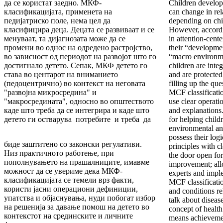
да се користат заедно. МКФ-
Children develop
класификацијата, применета на
can change in rel
педијатриско поле, нема цел да
depending on chi
класифицира деца. Децата се развиваат и се
However, accordi
менуваат, та дијагнозата може да се
in attention-cente
промени во однос на одредено растројство,
their “developme
во зависност од периодот на развојот што го
“macro environmen
достигнало детето. Сепак, МКФ детето го
children are integ
става во центарот на вниманието
and are protected
(педоцентрично) во контекст на неговата
filling up the qu
"развојна микросредина" и
MCF classificati
"макросредината", односно во општеството
use clear operatio
каде што треба да се интегрира и каде што
and explanations.
детето ги остварува потребите и треба да
for helping childr
environmental an
possess their log
биде заштитено со законски регулативи.
principles with c
Низ практичното работење, при
the door open for
пополнувањето на прашалниците, имавме
improvement; all
можност да се увериме дека МКФ-
experts and impl
класификацијата се темели врз факти,
MCF classificatio
користи јасни операциони дефиниции,
and conditions rel
упатства и објаснувања, нуди побогат избор
talk about diseas
на решенија за давање помош на детето во
concept of health
контекстот на срединските и личните
means achievemen