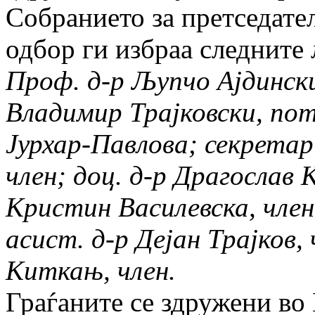
Собранието за претседате
одбор ги избраа следните 
Проф. д-р Љупчо Ајдински
Владимир Трајковски, пот
Јурхар-Павлова; секретар
член; доц. д-р Драгослав К
Кристин Василевска, член;
асист. д-р Дејан Трајков,
Киткањ, член.
Граѓаните се здружени во