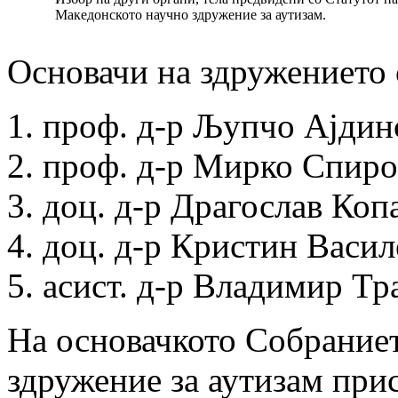
Македонското научно здружение за аутизам.
Основачи на здружението 
проф. д-р Љупчо Ајдин
проф. д-р Мирко Спир
доц. д-р Драгослав Коп
доц. д-р Кристин Васил
асист. д-р Владимир Тр
На основачкото Собрание
здружение за аутизам прис