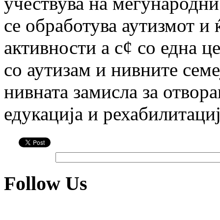
учествува на меѓународни
се обработува аутизмот и 
активности а с¢ со една ц
со аутизам и нивните семе
нивната замисла за отвора
едукација и рехабилитациј
Follow Us