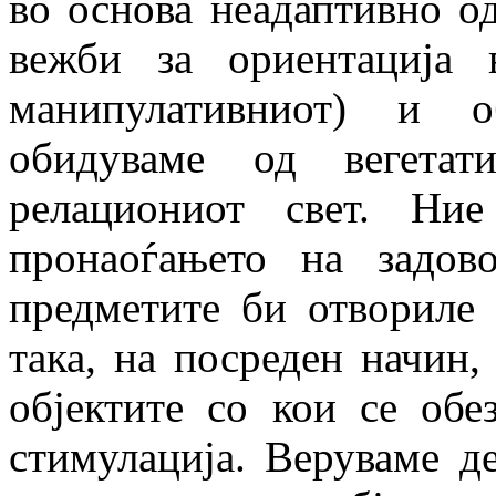
во основа неадаптивно о
вежби за ориентација 
манипулативниот) и о
обидуваме од вегетат
релациониот свет. Ни
пронаоѓањето на задов
предметите би отвориле
така, на посреден начин,
објектите со кои се обе
стимулација. Веруваме де