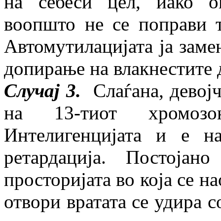
на себеси цел, иако о
воопшто не се поправи т
Автомутилацијата ја заме
допирање на влакнестите д
Случај 3.
Слаѓана, девојч
на 13-тиот хромозо
Интелигенцијата и е н
ретардација. Постоја
просторијата во која се на
отвори вратата се удира с