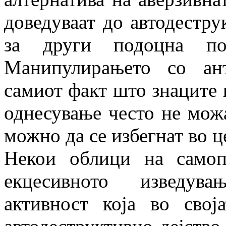
доведуваат до автодеструк
за други подоцна пос
Манипулирањето со ан
самиот факт што знаците 
однесување често не можа
можно да се избегнат во 
Некои облици на самоп
екцесивното изведува
активност која во свој