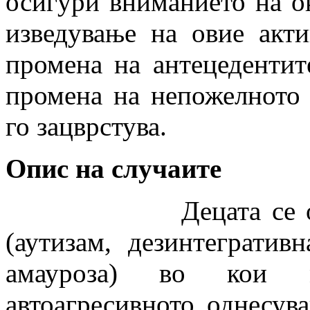
осигури вниманието на о
изведување на овие акт
промена на антецедентит
промена на непожелното 
го зацврстува.
Опис на случаите
Децата се опишани
(аутизам, дезинтегратив
амауроза) во кои м
автоагресивното однесува