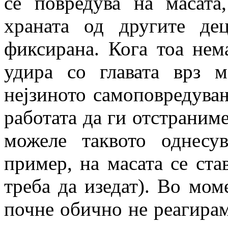
се повредува на масата
храната од другите де
фиксирана. Кога тоа нем
удира со главата врз м
нејзиното самоповредувањ
работата да ги отстраним
можеле таквото однесу
пример, на масата се ста
треба да изедат). Во мом
почне обично не реагирам