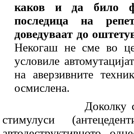
каков и да било ф
последица на репе
доведуваат до оштету
Некогаш не сме во це
условиле автомутацијат
на аверзивните техни
осмислена.
Доколку се позна
стимулуси (антецеде
автодеструктивното од