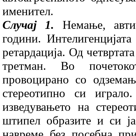
именител.
Случај 1.
Немање, автис
години. Интелигенцијата
ретардација. Од четвртат
третман. Во почетоко
провоцирано со одземањ
стереотипно си играло
изведувањето на стерео
штипел образите и си ја
навреме без посебна при