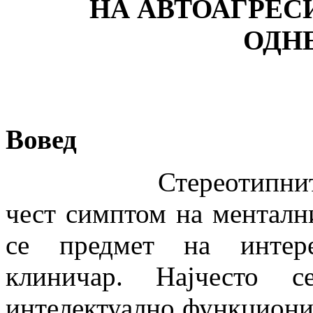
НА АВТОАГРЕС
ОДН
Вовед
Стереотипните раст
чест симптом на ментални
се предмет на интере
клиничар. Најчесто с
интелектуално функциони