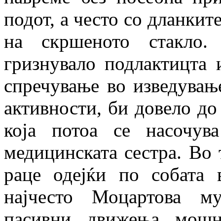
подот, а често со дланкит
на скршеното стакло.
гризнувало подлактицта 
спречување во изведувањ
активности, би довело до 
која потоа се насочув
медицинската сестра. Во 
раце одејќи по собата 
најчесто Моцартова м
пасивни движења мошн