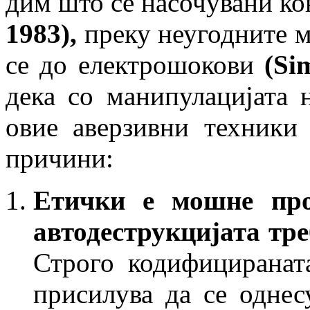
дим што се насочувани ко
1983),
преку неугодните 
сe до електрошокови
(Si
дека со манипулацијата 
овие аверзивни техники
причини:
Етички е мошне про
автодеструкцијата тре
Строго кодифициранат
присилува да се однес