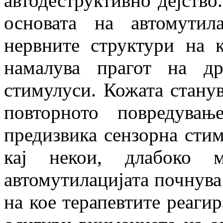
автодеструктивно дејство
основата на автомутил
нервните структури на 
намалува прагот на др
стимулуси. Кожата стану
повторното повредува
предизвика сензорна стим
кај некои, длабоко м
автомутилацијата почнува
на кое терапевтите реагир