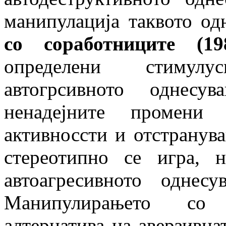
манипулација таквото од
со соработниците (19
определени стимул
автогрсивното однесу
ненадејните промени
активноссти и отстранува
стереотипно се игра, н
автоагресивното однес
Манипулирањето со а
алтернатива на аверзивна