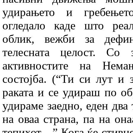
удирањето и гребењет
огледало каде што реа
облик, вежби за дефи
телесната целост. Со 
активностите на Нема
состојба. (“Ти си лут и 
раката и се удираш по обр
удираме заедно, еден два т
на оваа страна, па на она
тепихот... ” Кога ќе стив