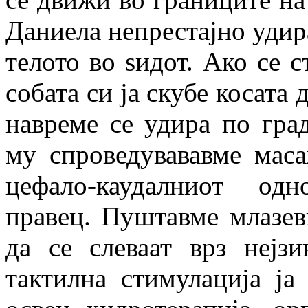
Даниела непрестајно удира
телото во ѕидот. Ако се с
собата си ја скубе косата 
навреме се удира по град
му спроведувававме маса
цефало-каудалниот од
правец. Пуштавме млазев
да се слеваат врз нејз
тактилна стимулација ја 