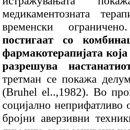
истражувањата пок
медикаментозната тер
временски ограничен
постигаат со комбина
фармакотерапијата која 
разрешува настанати
третман се покажа делу
(Bruhel el..,1982). Во пр
социјално неприфатливо 
бројни аверзивни техник