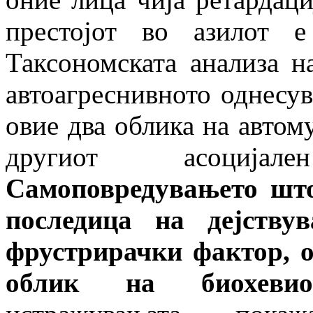
престојот во азилот 
Таксономската анализа н
автоагреснивното однесу
овие два облика на автому
другиот асоцијал
Самоповредувањето што
последица на дејству
фрустрирачки фактор, о
облик на биохеви