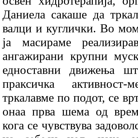
освен хидротерапија, ор
Даниела сакаше да тркал
валци и куглички. Во мом
ја масираме реализир
ангажирани крупни мус
едноставни движења шт
праксичка активност-
тркалавме по подот, се вр
онаа прва шема од врем
кога се чувствува задовол