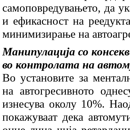
самоповредувањето, да у
и ефикасност на реедукт
минимизирање на автоагр
Манипулација со консек
во контролата на авто
Во установите за ментал
на автогресивното одне
изнесува околу 10%. Нао
покажуваат дека автомути
оние лица чија ретардаци